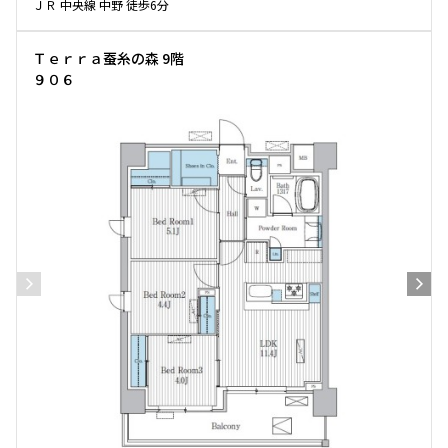
ＪＲ 中央線 中野 徒歩6分
Ｔｅｒｒａ蚕糸の森 9階
９０６