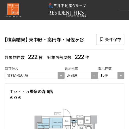
再検索ナビゲーション
エリア
検索結果
東中野・高円寺・阿佐ヶ谷
条件保存
選択中のエリア
東中野・高円寺・阿佐ヶ谷
(222)
222
222
対象物件数
棟
対象お部屋数
件
一覧から選び直す
並び替え
表示形式
表示件数
選び方を変更する
Ｔｅｒｒａ蚕糸の森 6階
６０６
検索対象お部屋数
222
件
お部屋を再検索