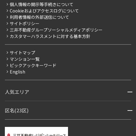
プレミアムマンション
個人情報の開示等手続きについて
採用情報
よくあるご質問
Cookieおよびアクセスログについて
新築
ニュースリリース
社宅紹介
利用者情報の外部送信について
当社限定（港区・渋谷区）
サイトポリシー
お問い合わせ
【仲介会社様向け】当社仲介事業部取り扱い物件入居申込
三井不動産グループソーシャルメディアポリシー
当社限定（港区・渋谷区以外）
カスタマーハラスメントに対する基本方針
三井不動産企画
分譲賃貸
サイトマップ
賃料改定
マンション一覧
ピックアックキーワード
フリーレント
English
ペット可
コンシェルジュ付き
人気エリア
開閉
ブランドマンション
赤坂・六本木
広尾・麻布・麻布十番
虎ノ門・麻布台
区名(23区)
開閉
青山・表参道・原宿
白金・目黒
高輪・五反田・大崎
恵比寿・代官山・中目黒
渋谷・松濤・代々木上原
番町・四谷・九段
港区
渋谷区
中央区
新宿区
文京区
千代田区
目黒区
日本橋・銀座
市ヶ谷・神楽坂・飯田橋
三田・芝・浜松町
品川区
世田谷区
大田区
江東区
台東区
墨田区
中野区