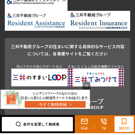
芝浦・汐留・品川
月島・勝どき・豊洲
本郷・春日・小石川
豊島区
杉並区
板橋区
北区
練馬区
荒川区
足立区
新宿・代々木
目白・高田馬場・早稲田
中野・荻窪
葛飾区
江戸川区
池尻大橋・三軒茶屋
祐天寺・学芸大学・自由が丘
駒沢・用賀・二子玉川
成城・砧
池袋・板橋・王子
戸越・大井・蒲田
三井不動産グループの住まいに関する具体的なサービス内容
青山
渋谷
東京・大手町
新宿
品川
目黒・中目黒
については、各事業サイトをご覧ください
神田・御茶ノ水・秋葉原
初台・幡ヶ谷・笹塚
住んでからの安心サポートなら
すまいとくらしの総合情報サイトなら
×
0120-321-719
9:30~18:00（水曜定休）
条件を変更して再検索
東京都知事（3）第96482号 （一社） 不動産流通経営協会会員 （公社） 首都圏不動
Web
Tel
検討中
産公正取引協議会加盟