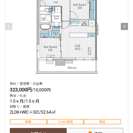
賃料 / 管理費・共益費:
323,000円
/
10,000円
敷金 / 礼金:
1.0ヶ月
/
1.0ヶ月
間取り / 面積:
2LDK+WIC＋SIC
/
52.64㎡
新築
三井の賃貸
駅近