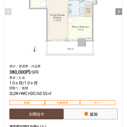
賃料 / 管理費・共益費:
380,000円
/
0円
敷金 / 礼金:
1.0ヶ月
/
1.0ヶ月
間取り / 面積:
2LDK+WIC+SIC
/
60.55㎡
新築
分譲賃貸
タワー
お問合せ
追加
東京都中野区中野4-15-1