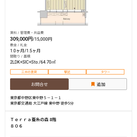
他条件
当社限定物件
賃料 / 管理費・共益費:
専任物件
309,000円
/
15,000円
三井の賃貸物件
敷金 / 礼金:
申込無し物件のみ表示
1.0ヶ月
/
1.5ヶ月
ペット可・相談
間取り / 面積:
楽器可・相談
2LDK+SIC+Sto.
/
64.70㎡
三井の賃貸
駅近
タワー
入居可能日
お問合せ
追加
東京都中野区東中野５－１－１
東京都交通局 大江戸線 東中野 徒歩5分
より詳細な絞り込み
Ｔｅｒｒａ蚕糸の森 8階
８０６
建物施設やお部屋の設備、方位、階数などの絞り込みが
できます