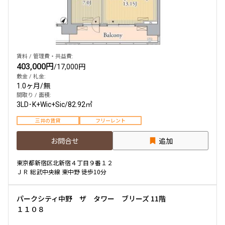
賃料 / 管理費・共益費:
403,000円
/
17,000円
敷金 / 礼金:
1.0ヶ月
/
無
間取り / 面積:
3LD･K+Wic+Sic
/
82.92㎡
三井の賃貸
フリーレント
お問合せ
追加
東京都新宿区北新宿４丁目９番１２
ＪＲ 総武中央線 東中野 徒歩10分
パークシティ中野 ザ タワー ブリーズ 11階
１１０８