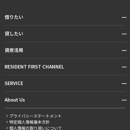
開閉
借りたい
検索する
開閉
貸したい
人気エリアから探す
賃貸運営
区から探す
開閉
資産活用
お問い合わせ
駅・沿線から探す
販売マンション
地図から探す
開閉
RESIDENT FIRST CHANNEL
お問い合わせ
キーワードから探す
NEWS
開閉
SERVICE
新着情報から探す
マンションレポート
ニュースから探す
営業窓口
商店街のある暮らし
開閉
About Us
新着募集情報
会員ページ
住まいのコラム
レジデントファーストについて
RESIDENT FIRST MEMBERS登録
RESIDENT FIRST MEMBERS登録
こだわりから探す
プライバシーステートメント
会社情報
ご入居・提携サービス
特定個人情報基本方針
こだわり一覧
事業案内
個人情報の取り扱いについて
お部屋探しからご契約まで