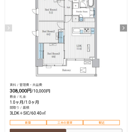
検索結果の絞り込み
賃料
〜
管理費/共益費含む
礼金なし
敷金なし
礼金１ヶ月以下
フリーレント付き
賃料 / 管理費・共益費:
308,000円
/
10,000円
敷金 / 礼金:
1.0ヶ月
/
1.0ヶ月
間取り
間取り / 面積:
3LDK＋SIC
/
60.40㎡
1R〜1K
1DK〜1LDK
2LDK
3LDK
新築
三井の賃貸
駅近
4LDK〜