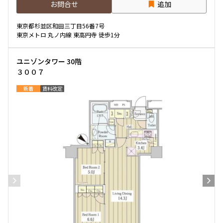
お問合せ
追加
専有面積
東京都杉並区和田三丁目56番7号
東京メトロ 丸ノ内線 東高円寺 徒歩1分
〜
ユニゾンタワー 30階
３００７
築年数
新着
賃料改定
指定なし
新築
1年以内
3年以内
5年以内
10年以内
15年以内
20年以内
25年以内
30年以内
駅から徒歩
指定なし
1分以内
3分以内
5分以内
10分以内
15分以内