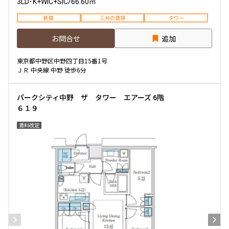
3LD･K+WIC+SIC
/
66.60㎡
新築
三井の賃貸
タワー
お問合せ
追加
東京都中野区中野四丁目15番1号
ＪＲ 中央線 中野 徒歩6分
パークシティ中野 ザ タワー エアーズ 6階
６１９
賃料改定