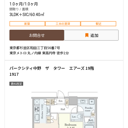
1.0ヶ月
/
1.0ヶ月
間取り / 面積:
3LDK＋SIC
/
60.40㎡
新築
三井の賃貸
駅近
お問合せ
追加
東京都杉並区和田三丁目56番7号
東京メトロ 丸ノ内線 東高円寺 徒歩1分
パークシティ中野 ザ タワー エアーズ 19階
1917
賃料改定