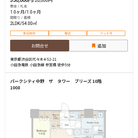
350,000円
/
20,000円
敷金 / 礼金:
1.0ヶ月
/
1.0ヶ月
間取り / 面積:
2LDK
/
54.00㎡
専任物件
駅近
ペット可
お問合せ
追加
東京都渋谷区代々木4-52-21
小田急電鉄 小田急線 参宮橋 徒歩5分
パークシティ中野 ザ タワー ブリーズ 10階
1008