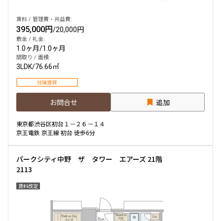
賃料 / 管理費・共益費:
395,000円
/
20,000円
敷金 / 礼金:
1.0ヶ月
/
1.0ヶ月
間取り / 面積:
3LDK
/
76.66㎡
分譲賃貸
お問合せ
追加
東京都渋谷区初台１－２６－１４
京王電鉄 京王線 初台 徒歩6分
パークシティ中野 ザ タワー エアーズ 21階
2113
賃料改定