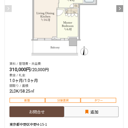
賃料 / 管理費・共益費:
310,000円
/
20,000円
敷金 / 礼金:
1.0ヶ月
/
1.0ヶ月
間取り / 面積:
2LDK
/
58.25㎡
新築
分譲賃貸
タワー
お問合せ
追加
東京都中野区中野4-15-1