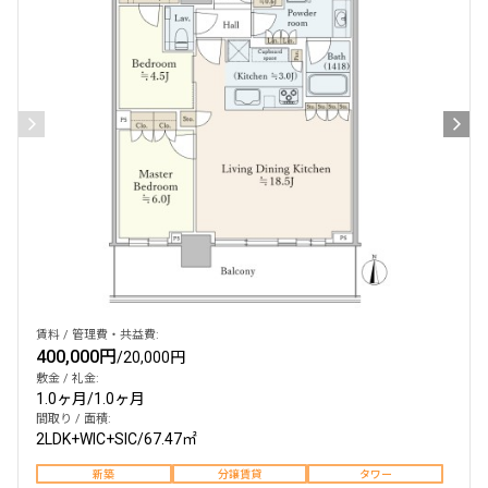
賃料 / 管理費・共益費:
400,000円
/
20,000円
敷金 / 礼金:
1.0ヶ月
/
1.0ヶ月
間取り / 面積:
2LDK+WIC+SIC
/
67.47㎡
新築
分譲賃貸
タワー