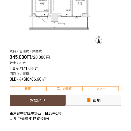
賃料 / 管理費・共益費:
345,000円
/
20,000円
敷金 / 礼金:
1.0ヶ月
/
1.0ヶ月
間取り / 面積:
3LD･K+SIC
/
66.60㎡
新築
三井の賃貸
タワー
お問合せ
追加
東京都中野区中野四丁目15番1号
ＪＲ 中央線 中野 徒歩6分