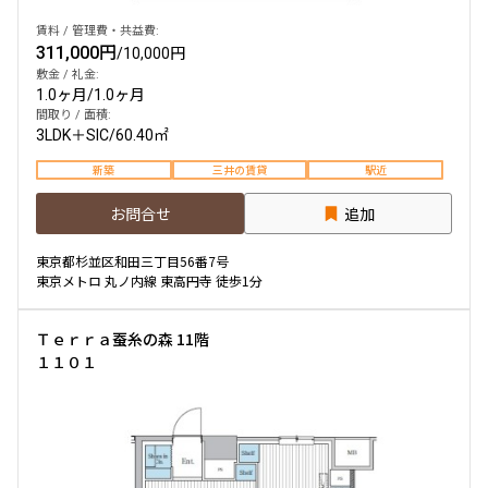
賃料 / 管理費・共益費:
311,000円
/
10,000円
敷金 / 礼金:
1.0ヶ月
/
1.0ヶ月
間取り / 面積:
3LDK＋SIC
/
60.40㎡
新築
三井の賃貸
駅近
お問合せ
追加
東京都杉並区和田三丁目56番7号
東京メトロ 丸ノ内線 東高円寺 徒歩1分
Ｔｅｒｒａ蚕糸の森 11階
１１０１