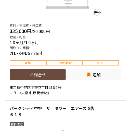
賃料 / 管理費・共益費:
335,000円
/
20,000円
敷金 / 礼金:
1.0ヶ月
/
1.0ヶ月
間取り / 面積:
2LD･K+N
/
57.95㎡
新築
三井の賃貸
タワー
お問合せ
追加
東京都中野区中野四丁目15番1号
ＪＲ 中央線 中野 徒歩6分
パークシティ中野 ザ タワー エアーズ 6階
６１８
賃料改定