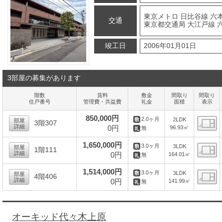
東京メトロ 日比谷線 六本
交通
東京都交通局 大江戸線 
竣工日
2006年01月01日
3部屋の募集があります
階数
賃料
敷金
間取り
間取り
住戸番号
管理費・共益費
礼金
面積
表示
850,000円
2.0ヶ月
2LDK
部屋
3階307
詳細
0円
96.93㎡
無
間
1,650,000円
3.0ヶ月
3LDK
部屋
1階111
詳細
0円
164.01㎡
無
間
1,514,000円
3.0ヶ月
3LDK
部屋
4階406
詳細
0円
141.99㎡
無
間
オーキッド代々木上原