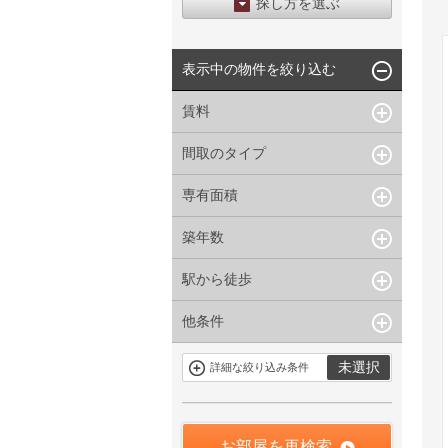
探し方を選ぶ
エリアから探す
表示中の物件を絞り込む
区から探す
地図から探す
賃料
沿線から探す
間取のタイプ
~
下限なし
上限なし
管理費/共益費含む
専有面積
1R〜1K
1DK〜1LDK
礼金なし
2K〜2LDK
3K〜3LDK
敷金なし
築年数
~
指定なし
指定なし
4LDK〜
礼金１ヶ月以下
駅から徒歩
指定なし
新築
フリーレント付き
1年以内
3年以内
他条件
指定なし
1分以内
5年以内
10年以内
3分以内
5分以内
15年以内
駐車場有
当社限定物件
未選択
詳細な絞り込み条件
10分以内
15分以内
定期借家を含
三井の賃貸物
まない
件
申込無し物件
のみ表示
お部屋を再検索