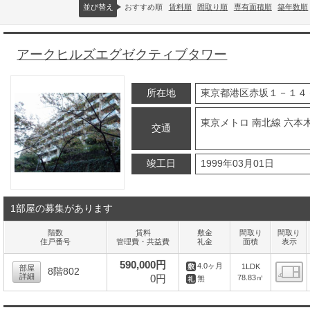
並び替え
おすすめ順
賃料順
間取り順
専有面積順
築年数順
アークヒルズエグゼクティブタワー
所在地
東京都港区赤坂１－１４
東京メトロ 南北線 六本
交通
竣工日
1999年03月01日
1部屋の募集があります
階数
賃料
敷金
間取り
間取り
住戸番号
管理費・共益費
礼金
面積
表示
590,000円
4.0ヶ月
1LDK
部屋
8階802
詳細
0円
78.83㎡
無
間