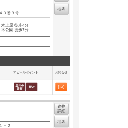
地図
４０番３号
々木上原 徒歩4分
々木公園 徒歩7分
アピールポイント
お問合せ
お問合せ
取り表示
建物
詳細
地図
１－２