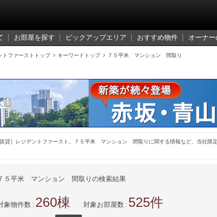
て
お部屋を探す
ピックアップエリア
おすすめ物件
オーナー
ントファーストトップ

キーワードトップ

７５平米 マンション 間取り
賃貸］レジデントファースト。７５平米 マンション 間取りに関する情報など、当社限
７５平米 マンション 間取りの検索結果
260
525
対象物件数
対象お部屋数