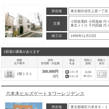
所在地
東京都渋谷区上原一丁目
小田急電鉄 小田急線 代
交通
東京メトロ 千代田線 代
竣工日
1990年11月23日
1部屋の募集があります
階数
賃料
敷金
間取り
間取り
住戸番号
管理費・共益費
礼金
面積
表示
300,000円
1.0ヶ月
2LDK
部屋
1階１０１
詳細
0円
80.22㎡
2.0ヶ月
間
六本木ヒルズゲートタワーレジデンス
所在地
東京都港区六本木６－１