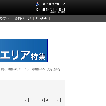
三井のレジデント
の方へ
会員ページ
English
定取扱い物件や新築、ペット可物件等の上質な物件を
«
1
2
3
4
5
»