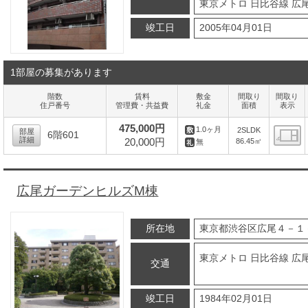
東京メトロ 日比谷線 広尾
竣工日
2005年04月01日
1部屋の募集があります
階数
賃料
敷金
間取り
間取り
住戸番号
管理費・共益費
礼金
面積
表示
475,000円
1.0ヶ月
2SLDK
部屋
6階601
詳細
20,000円
86.45㎡
無
間
広尾ガーデンヒルズM棟
所在地
東京都渋谷区広尾４－１
東京メトロ 日比谷線 広尾
交通
竣工日
1984年02月01日