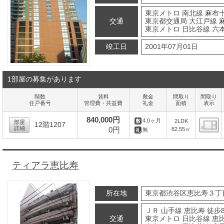
東京メトロ 南北線 麻布十
交通
東京都交通局 大江戸線 
東京メトロ 日比谷線 六本
竣工日
2001年07月01日
1部屋の募集があります
階数
賃料
敷金
間取り
間取り
住戸番号
管理費・共益費
礼金
面積
表示
840,000円
4.0ヶ月
2LDK
部屋
12階1207
詳細
0円
82.55㎡
無
間
ティアラ恵比寿
所在地
東京都渋谷区恵比寿３丁
ＪＲ 山手線 恵比寿 徒歩
交通
東京メトロ 日比谷線 恵比