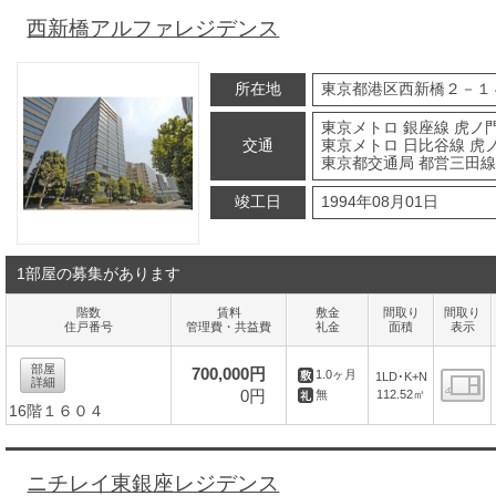
西新橋アルファレジデンス
所在地
東京都港区西新橋２－１
東京メトロ 銀座線 虎ノ門
交通
東京メトロ 日比谷線 虎
東京都交通局 都営三田線
竣工日
1994年08月01日
1部屋の募集があります
階数
賃料
敷金
間取り
間取り
住戸番号
管理費・共益費
礼金
面積
表示
部屋
700,000円
1.0ヶ月
1LD･K+N
詳細
0円
112.52㎡
無
16階１６０４
間
ニチレイ東銀座レジデンス