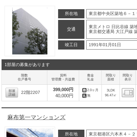
所在地
東京都中央区築地６－１
東京メトロ 日比谷線 築地
交通
東京都交通局 大江戸線 築
竣工日
1991年01月01日
1部屋の募集があります
階数
賃料
敷金
間取り
間取り
住戸番号
管理費・共益費
礼金
面積
表示
399,000円
2.0ヶ月
3LDK
部屋
22階2207
詳細
40,000円
96.47㎡
無
間
麻布第一マンションズ
所在地
東京都港区六本木４－２