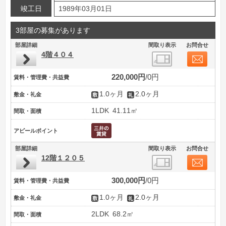
竣工日
1989年03月01日
3部屋の募集があります
部屋詳細
間取り表示
お問合せ
4階４０４
220,000円
0円
賃料・管理費・共益費
1.0ヶ月
2.0ヶ月
敷金・礼金
1LDK
41.11㎡
間取・面積
アピールポイント
部屋詳細
間取り表示
お問合せ
12階１２０５
300,000円
0円
賃料・管理費・共益費
1.0ヶ月
2.0ヶ月
敷金・礼金
2LDK
68.2㎡
間取・面積