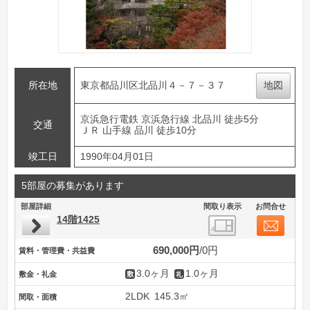
所在地
東京都品川区北品川４－７－３７
地図
京浜急行電鉄 京浜急行線 北品川 徒歩5分
交通
ＪＲ 山手線 品川 徒歩10分
竣工日
1990年04月01日
5部屋の募集があります
部屋詳細
間取り表示
お問合せ
14階1425
690,000円
0円
賃料・管理費・共益費
3.0ヶ月
1.0ヶ月
敷金・礼金
2LDK
145.3㎡
間取・面積