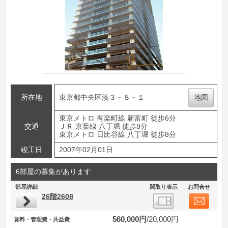
所在地
東京都中央区湊３－８－１
地図
東京メトロ 有楽町線 新富町 徒歩6分
交通
ＪＲ 京葉線 八丁堀 徒歩8分
東京メトロ 日比谷線 八丁堀 徒歩8分
竣工日
2007年02月01日
6部屋の募集があります
部屋詳細
間取り表示
お問合せ
26階2608
560,000円
20,000円
賃料・管理費・共益費