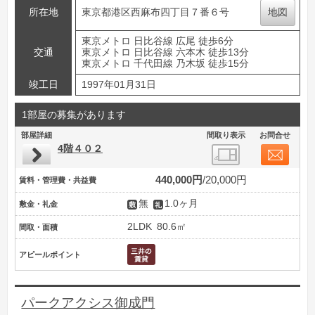
所在地
東京都港区西麻布四丁目７番６号
地図
東京メトロ 日比谷線 広尾 徒歩6分
交通
東京メトロ 日比谷線 六本木 徒歩13分
東京メトロ 千代田線 乃木坂 徒歩15分
竣工日
1997年01月31日
1部屋の募集があります
部屋詳細
間取り表示
お問合せ
4階４０２
440,000円
20,000円
賃料・管理費・共益費
無
1.0ヶ月
敷金・礼金
2LDK
80.6㎡
間取・面積
アピールポイント
パークアクシス御成門