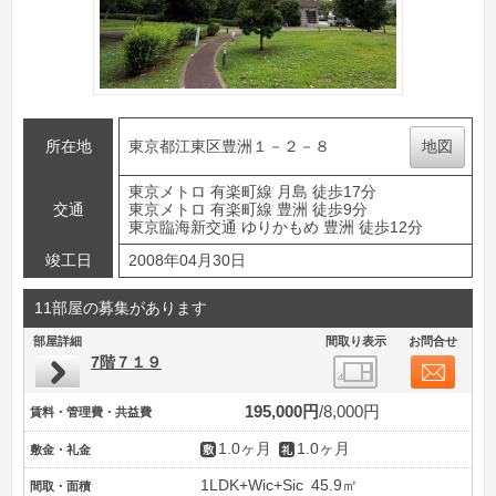
所在地
東京都江東区豊洲１－２－８
地図
東京メトロ 有楽町線 月島 徒歩17分
交通
東京メトロ 有楽町線 豊洲 徒歩9分
東京臨海新交通 ゆりかもめ 豊洲 徒歩12分
竣工日
2008年04月30日
11部屋の募集があります
部屋詳細
間取り表示
お問合せ
7階７１９
195,000円
8,000円
賃料・管理費・共益費
1.0ヶ月
1.0ヶ月
敷金・礼金
1LDK+Wic+Sic
45.9㎡
間取・面積