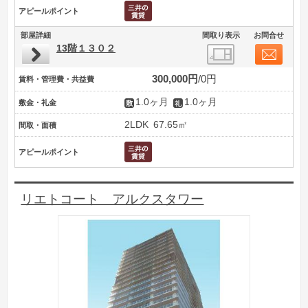
アピールポイント
部屋詳細
間取り表示
お問合せ
13階１３０２
300,000円
0円
賃料・管理費・共益費
1.0ヶ月
1.0ヶ月
敷金・礼金
2LDK
67.65㎡
間取・面積
アピールポイント
リエトコート アルクスタワー