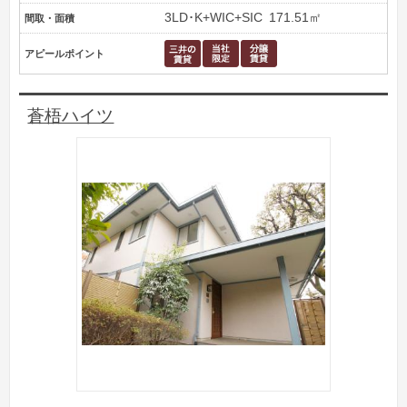
3LD･K+WIC+SIC
171.51㎡
間取・面積
アピールポイント
蒼梧ハイツ