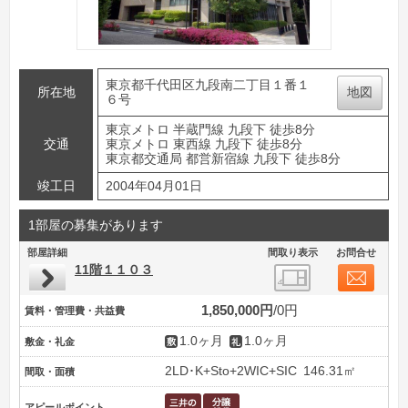
東京都千代田区九段南二丁目１番１
所在地
地図
６号
東京メトロ 半蔵門線 九段下 徒歩8分
交通
東京メトロ 東西線 九段下 徒歩8分
東京都交通局 都営新宿線 九段下 徒歩8分
竣工日
2004年04月01日
1部屋の募集があります
部屋詳細
間取り表示
お問合せ
11階１１０３
1,850,000円
0円
賃料・管理費・共益費
1.0ヶ月
1.0ヶ月
敷金・礼金
2LD･K+Sto+2WIC+SIC
146.31㎡
間取・面積
アピールポイント