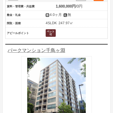
1,600,000円
0円
賃料・管理費・共益費
4.0ヶ月
無
敷金・礼金
4SLDK
247.97㎡
間取・面積
アピールポイント
パークマンション千鳥ヶ淵