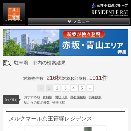
三井の賃貸
メニュー
駐車場 都内の検索結果
216
1011
対象物件数
対象お部屋数
«
1
2
3
4
5
»
おすすめ順
賃料順
間取り順
専有面積順
築年数順
並び替え
駅からの徒歩分数
物件名順
メルクマール京王笹塚レジデンス