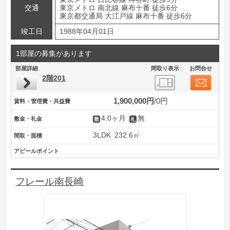
交通
東京メトロ 南北線 麻布十番 徒歩6分
東京都交通局 大江戸線 麻布十番 徒歩6分
竣工日
1988年04月01日
1部屋の募集があります
部屋詳細
間取り表示
お問合せ
2階201
1,900,000円
0円
賃料・管理費・共益費
4.0ヶ月
無
敷金・礼金
3LDK
232.6㎡
間取・面積
アピールポイント
フレール南長崎