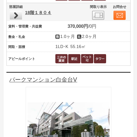
部屋詳細
間取り表示
お問合せ
18階１８０４
370,000円
0円
賃料・管理費・共益費
1.0ヶ月
2.0ヶ月
敷金・礼金
1LD･K
55.16㎡
間取・面積
アピールポイント
パークマンション白金台Ⅴ