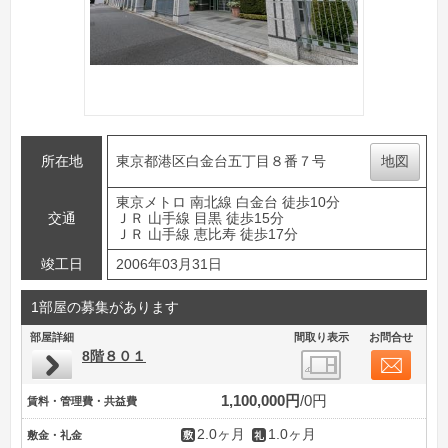
所在地
東京都港区白金台五丁目８番７号
地図
東京メトロ 南北線 白金台 徒歩10分
交通
ＪＲ 山手線 目黒 徒歩15分
ＪＲ 山手線 恵比寿 徒歩17分
竣工日
2006年03月31日
1部屋の募集があります
部屋詳細
間取り表示
お問合せ
8階８０１
1,100,000円
0円
賃料・管理費・共益費
2.0ヶ月
1.0ヶ月
敷金・礼金