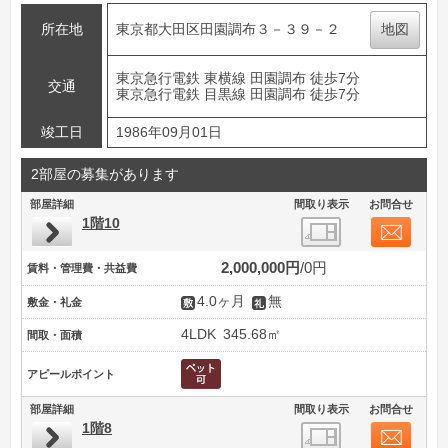
所在地
東京都大田区田園調布３－３９－２
地図
東京急行電鉄 東横線 田園調布 徒歩7分
交通
東京急行電鉄 目黒線 田園調布 徒歩7分
竣工日
1986年09月01日
2部屋の募集があります
部屋詳細
間取り表示
お問合せ
1階10
2,000,000円
0円
賃料・管理費・共益費
4.0ヶ月
無
敷金・礼金
4LDK
345.68㎡
間取・面積
アピールポイント
部屋詳細
間取り表示
お問合せ
1階8