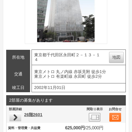
東京都千代田区永田町２－１３－１
所在地
地図
４
東京メトロ 丸ノ内線 赤坂見附 徒歩1分
交通
東京メトロ 有楽町線 永田町 徒歩2分
竣工日
2002年11月01日
2部屋の募集があります
部屋詳細
間取り表示
お問合せ
26階2601
625,000円
25,000円
賃料・管理費・共益費