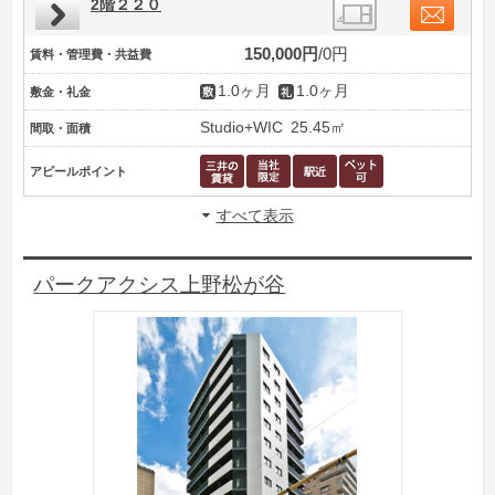
2階２２０
150,000円
0円
賃料・管理費・共益費
1.0ヶ月
1.0ヶ月
敷金・礼金
Studio+WIC
25.45㎡
間取・面積
アピールポイント
すべて表示
パークアクシス上野松が谷