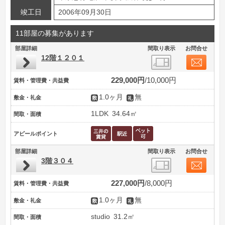
竣工日
2006年09月30日
11部屋の募集があります
部屋詳細
間取り表示
お問合せ
12階１２０１
229,000円
10,000円
賃料・管理費・共益費
1.0ヶ月
無
敷金・礼金
1LDK
34.64㎡
間取・面積
アピールポイント
部屋詳細
間取り表示
お問合せ
3階３０４
227,000円
8,000円
賃料・管理費・共益費
1.0ヶ月
無
敷金・礼金
studio
31.2㎡
間取・面積