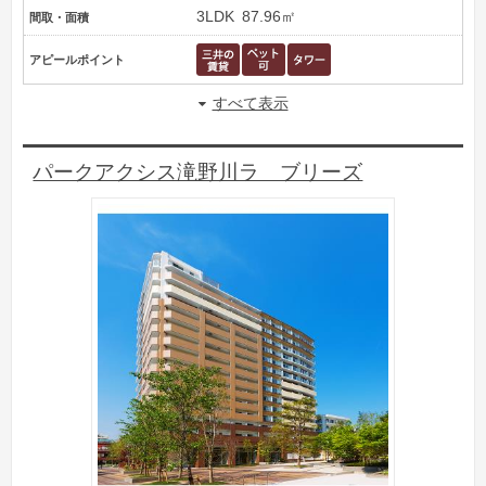
3LDK
87.96㎡
間取・面積
アピールポイント
すべて表示
パークアクシス滝野川ラ ブリーズ