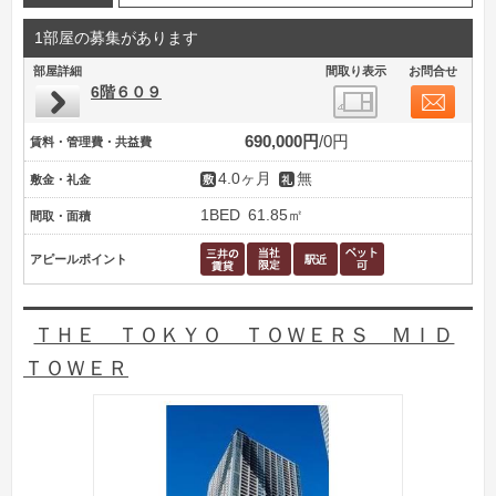
1部屋の募集があります
部屋詳細
間取り表示
お問合せ
6階６０９
690,000円
0円
賃料・管理費・共益費
4.0ヶ月
無
敷金・礼金
1BED
61.85㎡
間取・面積
アピールポイント
ＴＨＥ ＴＯＫＹＯ ＴＯＷＥＲＳ ＭＩＤ
ＴＯＷＥＲ