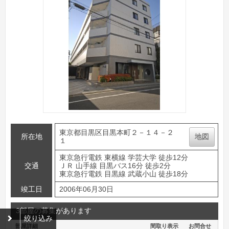
東京都目黒区目黒本町２－１４－２
所在地
地図
１
東京急行電鉄 東横線 学芸大学 徒歩12分
交通
ＪＲ 山手線 目黒バス16分 徒歩2分
東京急行電鉄 目黒線 武蔵小山 徒歩18分
竣工日
2006年06月30日
3部屋の募集があります
絞り込み
部屋詳細
間取り表示
お問合せ