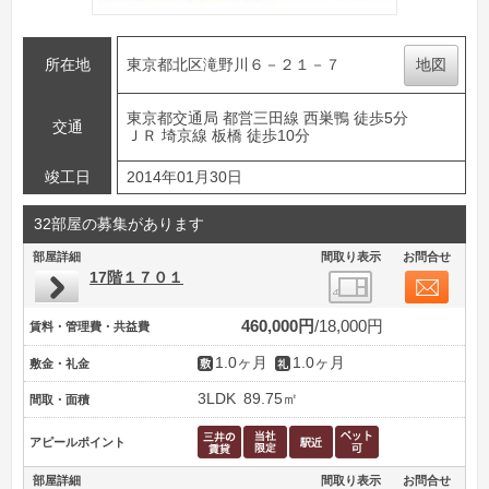
所在地
東京都北区滝野川６－２１－７
地図
東京都交通局 都営三田線 西巣鴨 徒歩5分
交通
ＪＲ 埼京線 板橋 徒歩10分
竣工日
2014年01月30日
32部屋の募集があります
部屋詳細
間取り表示
お問合せ
17階１７０１
460,000円
18,000円
賃料・管理費・共益費
1.0ヶ月
1.0ヶ月
敷金・礼金
3LDK
89.75㎡
間取・面積
アピールポイント
部屋詳細
間取り表示
お問合せ