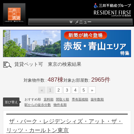
三井の賃貸
メニュー
賃貸ペット可 東京の検索結果
487
2965
対象物件数
対象お部屋数
«
1
2
3
4
5
»
おすすめ順
賃料順
間取り順
専有面積順
築年数順
並び替え
駅からの徒歩分数
物件名順
ザ・パーク・レジデンシィズ・アット・ザ・
リッツ・カールトン東京