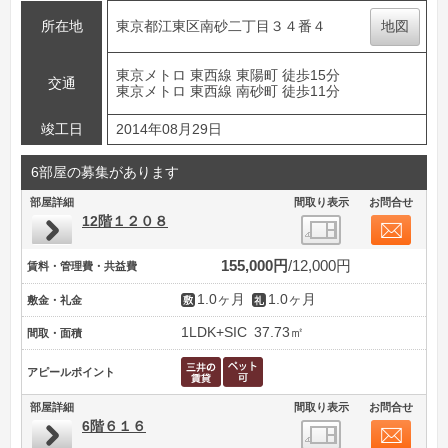
所在地
東京都江東区南砂二丁目３４番４
地図
東京メトロ 東西線 東陽町 徒歩15分
交通
東京メトロ 東西線 南砂町 徒歩11分
竣工日
2014年08月29日
6部屋の募集があります
部屋詳細
間取り表示
お問合せ
12階１２０８
155,000円
12,000円
賃料・管理費・共益費
1.0ヶ月
1.0ヶ月
敷金・礼金
1LDK+SIC
37.73㎡
間取・面積
アピールポイント
部屋詳細
間取り表示
お問合せ
6階６１６