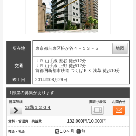
所在地
東京都台東区松が谷４－１３－５
地図
ＪＲ 山手線 鶯谷 徒歩12分
交通
ＪＲ 山手線 上野 徒歩12分
首都圏新都市鉄道 つくばＥＸ 浅草 徒歩10分
竣工日
2014年08月29日
1部屋の募集があります
部屋詳細
間取り表示
お問合せ
12階１２０４
132,000円
10,000円
賃料・管理費・共益費
1.0ヶ月
無
敷金・礼金