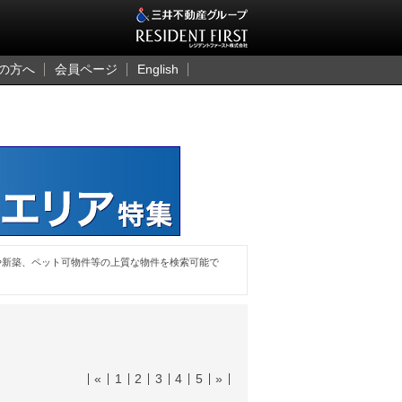
三井のレジデント
の方へ
会員ページ
English
や新築、ペット可物件等の上質な物件を検索可能で
«
1
2
3
4
5
»