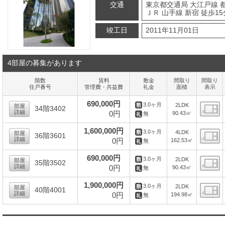
交通
東京都交通局 大江戸線 
ＪＲ 山手線 新宿 徒歩15
竣工日
2011年11月01日
4部屋の募集があります
階数
賃料
敷金
間取り
間取り
住戸番号
管理費・共益費
礼金
面積
表示
690,000円
3.0ヶ月
2LDK
部屋
34階3402
詳細
0円
90.43㎡
無
間
1,600,000円
3.0ヶ月
4LDK
部屋
36階3601
詳細
0円
162.53㎡
無
間
690,000円
3.0ヶ月
2LDK
部屋
35階3502
詳細
0円
90.43㎡
無
間
1,900,000円
3.0ヶ月
2LDK
部屋
40階4001
詳細
0円
194.98㎡
無
間