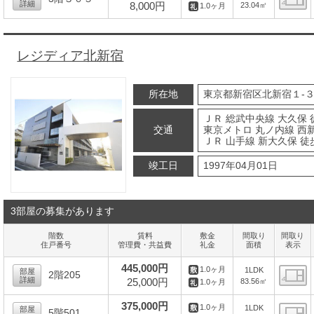
詳細
8,000円
23.04㎡
1.0ヶ月
間
レジディア北新宿
所在地
東京都新宿区北新宿１-３
ＪＲ 総武中央線 大久保 
交通
東京メトロ 丸ノ内線 西新
ＪＲ 山手線 新大久保 徒
竣工日
1997年04月01日
3部屋の募集があります
階数
賃料
敷金
間取り
間取り
住戸番号
管理費・共益費
礼金
面積
表示
445,000円
1.0ヶ月
1LDK
部屋
2階205
詳細
25,000円
83.56㎡
1.0ヶ月
間
375,000円
1.0ヶ月
1LDK
部屋
5階501