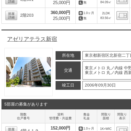
詳細
25,000円
84.09㎡
無
間
360,000円
1.0ヶ月
2LDK
部屋
2階203
詳細
25,000円
83.56㎡
無
間
アゼリアテラス新宿
所在地
東京都新宿区北新宿二丁
東京メトロ 丸ノ内線 中
交通
東京メトロ 丸ノ内線 西新
竣工日
2006年09月30日
5部屋の募集があります
階数
賃料
敷金
間取り
間取り
住戸番号
管理費・共益費
礼金
面積
表示
152,000円
1.0ヶ月
1K+WIC
部屋
4階４１９