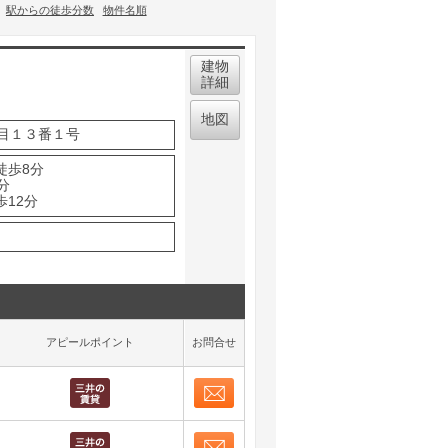
駅からの徒歩分数
物件名順
建物
詳細
地図
目１３番１号
徒歩8分
分
歩12分
アピールポイント
お問合せ
お問合せ
取り表示