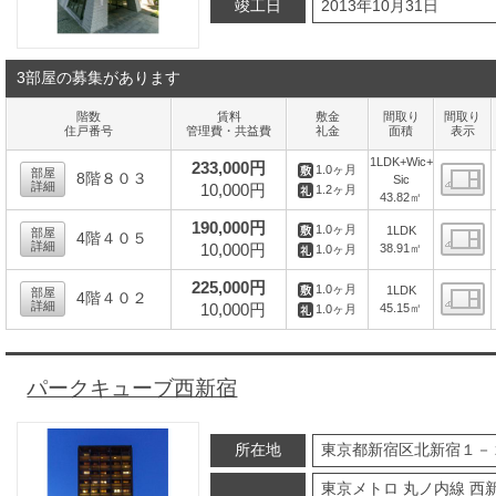
竣工日
2013年10月31日
3部屋の募集があります
階数
賃料
敷金
間取り
間取り
住戸番号
管理費・共益費
礼金
面積
表示
1LDK+Wic+
233,000円
1.0ヶ月
部屋
8階８０３
Sic
詳細
10,000円
1.2ヶ月
43.82㎡
間
190,000円
1.0ヶ月
1LDK
部屋
4階４０５
詳細
10,000円
38.91㎡
1.0ヶ月
間
225,000円
1.0ヶ月
1LDK
部屋
4階４０２
詳細
10,000円
45.15㎡
1.0ヶ月
間
パークキューブ西新宿
所在地
東京都新宿区北新宿１－
東京メトロ 丸ノ内線 西新