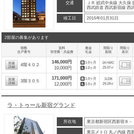
交通
ＪＲ 総武中央線 大久保 
西武鉄道 西武新宿線 西
竣工日
2015年01月31日
2部屋の募集があります
階数
賃料
敷金
間取り
間取り
住戸番号
管理費・共益費
礼金
面積
表示
146,000円
1.0ヶ月
1K+WIC
部屋
4階４０２
詳細
10,000円
25.07㎡
1.0ヶ月
間
171,000円
1.0ヶ月
1LDK
部屋
3階３０５
詳細
12,000円
29.28㎡
1.0ヶ月
間
ラ・トゥール新宿グランド
所在地
東京都新宿区西新宿８－
東京メトロ 丸ノ内線 西新