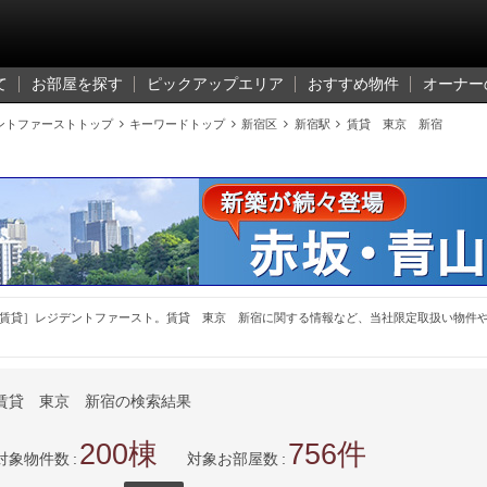
て
お部屋を探す
ピックアップエリア
おすすめ物件
オーナー
ントファーストトップ

キーワードトップ

新宿区

新宿駅

賃貸 東京 新宿
賃貸］レジデントファースト。賃貸 東京 新宿に関する情報など、当社限定取扱い物件
賃貸 東京 新宿の検索結果
200
756
対象物件数
対象お部屋数