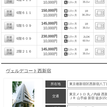
詳細
10,000円
35.0㎡
1.0ヶ月
間
150,000円
1.0ヶ月
1R
部屋
6階６１１
詳細
10,000円
36.29㎡
1.2ヶ月
間
145,000円
1.0ヶ月
1R
部屋
5階５０９
詳細
10,000円
35.0㎡
1.5ヶ月
間
230,000円
1.0ヶ月
2LDK
部屋
6階６０９
詳細
10,000円
60.9㎡
1.0ヶ月
間
145,000円
1.0ヶ月
1R
部屋
2階２１６
詳細
10,000円
35.0㎡
1.2ヶ月
間
ヴェルデコート西新宿
所在地
東京都新宿区西新宿八丁
東京メトロ 丸ノ内線 西新
交通
ＪＲ 山手線 新宿 徒歩15