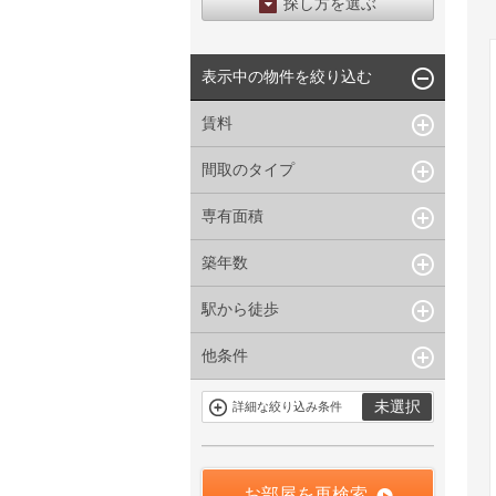
探し方を選ぶ
エリアから探す
表示中の物件を絞り込む
区から探す
地図から探す
賃料
沿線から探す
間取のタイプ
~
下限なし
上限なし
管理費/共益費含む
専有面積
1R〜1K
1DK〜1LDK
礼金なし
2K〜2LDK
3K〜3LDK
敷金なし
築年数
~
指定なし
指定なし
4LDK〜
礼金１ヶ月以下
駅から徒歩
指定なし
新築
フリーレント付き
1年以内
3年以内
他条件
指定なし
1分以内
5年以内
10年以内
3分以内
5分以内
15年以内
駐車場有
当社限定物件
未選択
詳細な絞り込み条件
10分以内
15分以内
定期借家を含
三井の賃貸物
まない
件
申込無し物件
のみ表示
お部屋を再検索