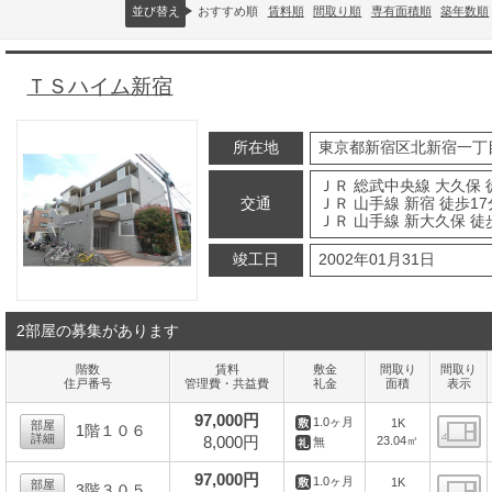
並び替え
おすすめ順
賃料順
間取り順
専有面積順
築年数順
ＴＳハイム新宿
所在地
東京都新宿区北新宿一丁
ＪＲ 総武中央線 大久保 
交通
ＪＲ 山手線 新宿 徒歩17
ＪＲ 山手線 新大久保 徒
竣工日
2002年01月31日
2部屋の募集があります
階数
賃料
敷金
間取り
間取り
住戸番号
管理費・共益費
礼金
面積
表示
97,000円
1.0ヶ月
1K
部屋
1階１０６
詳細
8,000円
23.04㎡
無
間
97,000円
1.0ヶ月
1K
部屋
3階３０５