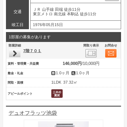
ＪＲ 山手線 田端 徒歩11分
交通
東京メトロ 南北線 本駒込 徒歩11分
竣工日
1976年05月15日
1部屋の募集があります
部屋詳細
間取り表示
お問合せ
7階７０１
146,000円
10,000円
賃料・管理費・共益費
1.0ヶ月
1.0ヶ月
敷金・礼金
1LDK
37.32㎡
間取・面積
アピールポイント
デュオフラッツ池袋