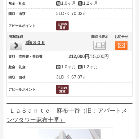
1.0ヶ月
1.2ヶ月
敷金・礼金
3LD･K
70.32㎡
間取・面積
アピールポイント
部屋詳細
間取り表示
お問合せ
3階３０６
212,000円
15,000円
賃料・管理費・共益費
1.0ヶ月
1.2ヶ月
敷金・礼金
3LD･K
67.07㎡
間取・面積
アピールポイント
ＬａＳａｎｔｅ 麻布十番（旧：アパートメ
ンツタワー麻布十番）