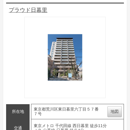
プラウド日暮里
東京都荒川区東日暮里六丁目５７番
所在地
地図
７号
東京メトロ 千代田線 西日暮里 徒歩11分
交通