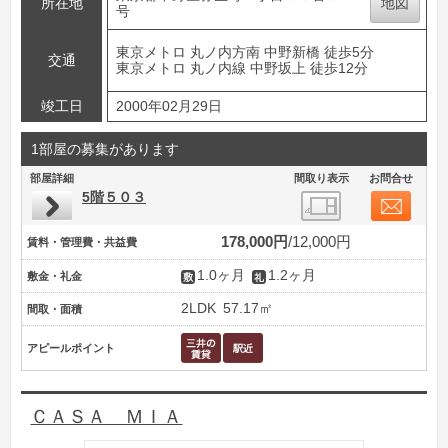
所在地
地図
号
東京メトロ 丸ノ内方南 中野新橋 徒歩5分
交通
東京メトロ 丸ノ内線 中野坂上 徒歩12分
竣工日
2000年02月29日
1部屋の募集があります
部屋詳細
間取り表示
お問合せ
5階５０３
178,000円
12,000円
賃料・管理費・共益費
1.0ヶ月
1.2ヶ月
敷金・礼金
2LDK
57.17㎡
間取・面積
アピールポイント
ＣＡＳＡ ＭＩＡ