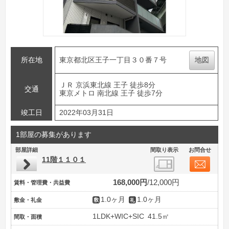
所在地
東京都北区王子一丁目３０番７号
地図
ＪＲ 京浜東北線 王子 徒歩8分
交通
東京メトロ 南北線 王子 徒歩7分
竣工日
2022年03月31日
1部屋の募集があります
部屋詳細
間取り表示
お問合せ
11階１１０１
168,000円
12,000円
賃料・管理費・共益費
1.0ヶ月
1.0ヶ月
敷金・礼金
1LDK+WIC+SIC
41.5㎡
間取・面積