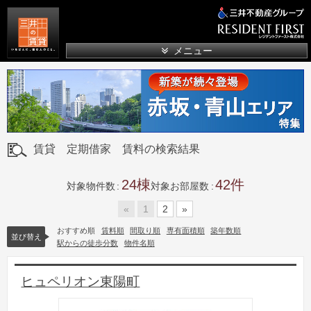
三井の賃貸
メニュー
賃貸 定期借家 賃料の検索結果
24
42
対象物件数
対象お部屋数
«
1
2
»
おすすめ順
賃料順
間取り順
専有面積順
築年数順
並び替え
駅からの徒歩分数
物件名順
ヒュペリオン東陽町