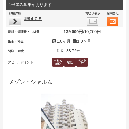
1部屋の募集があります
部屋詳細
間取り表示
お問合せ
4階４０５
139,000円
10,000円
賃料・管理費・共益費
1.0ヶ月
1.0ヶ月
敷金・礼金
１ＤＫ
33.79㎡
間取・面積
アピールポイント
メゾン・シャルム