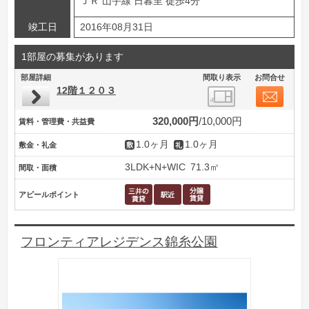
ＪＲ 山手線 日暮里 徒歩4分
竣工日
2016年08月31日
1部屋の募集があります
部屋詳細
間取り表示
お問合せ
12階１２０３
320,000円
10,000円
賃料・管理費・共益費
1.0ヶ月
1.0ヶ月
敷金・礼金
3LDK+N+WIC
71.3㎡
間取・面積
アピールポイント
フロンティアレジデンス錦糸公園