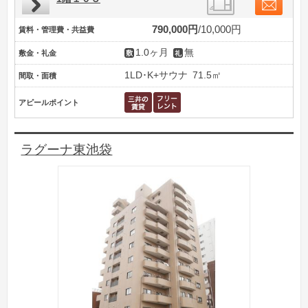
790,000円
10,000円
賃料・管理費・共益費
1.0ヶ月
無
敷金・礼金
1LD･K+サウナ
71.5㎡
間取・面積
アピールポイント
ラグーナ東池袋