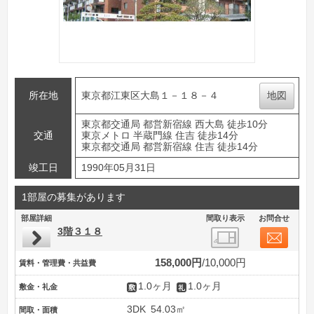
所在地
東京都江東区大島１－１８－４
地図
東京都交通局 都営新宿線 西大島 徒歩10分
交通
東京メトロ 半蔵門線 住吉 徒歩14分
東京都交通局 都営新宿線 住吉 徒歩14分
竣工日
1990年05月31日
1部屋の募集があります
部屋詳細
間取り表示
お問合せ
3階３１８
158,000円
10,000円
賃料・管理費・共益費
1.0ヶ月
1.0ヶ月
敷金・礼金
3DK
54.03㎡
間取・面積