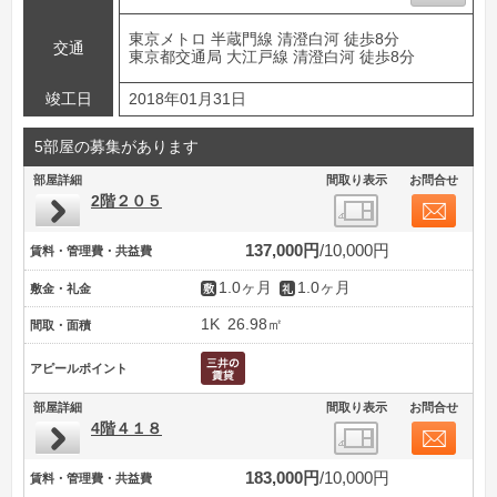
東京メトロ 半蔵門線 清澄白河 徒歩8分
交通
東京都交通局 大江戸線 清澄白河 徒歩8分
竣工日
2018年01月31日
5部屋の募集があります
部屋詳細
間取り表示
お問合せ
2階２０５
137,000円
10,000円
賃料・管理費・共益費
1.0ヶ月
1.0ヶ月
敷金・礼金
1K
26.98㎡
間取・面積
アピールポイント
部屋詳細
間取り表示
お問合せ
4階４１８
183,000円
10,000円
賃料・管理費・共益費