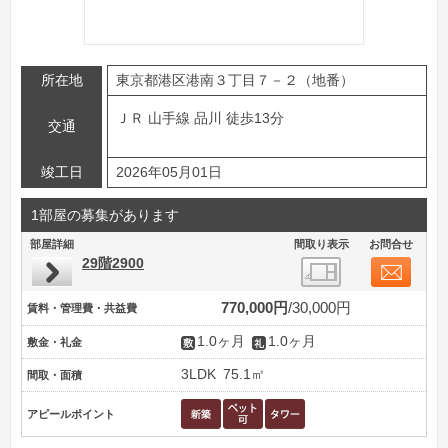
所在地
東京都港区港南３丁目７－２（地番）
ＪＲ 山手線 品川 徒歩13分
交通
竣工日
2026年05月01日
1部屋の募集があります
部屋詳細
間取り表示
お問合せ
29階2900
770,000円
30,000円
賃料・管理費・共益費
1.0ヶ月
1.0ヶ月
敷金・礼金
3LDK
75.1㎡
間取・面積
アピールポイント