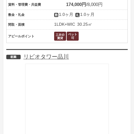
174,000円
8,000円
賃料・管理費・共益費
1.0ヶ月
1.0ヶ月
敷金・礼金
1LDK+WIC
30.25㎡
間取・面積
アピールポイント
リビオタワー品川
新築