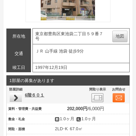
東京都豊島区東池袋二丁目５９番７
所在地
地図
号
ＪＲ 山手線 池袋 徒歩9分
交通
竣工日
1997年12月19日
1部屋の募集があります
部屋詳細
間取り表示
お問合せ
6階６０１
202,000円
6,000円
賃料・管理費・共益費
1.0ヶ月
1.0ヶ月
敷金・礼金
2LD･K
67.0㎡
間取・面積