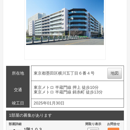
所在地
東京都墨田区横川五丁目６番４号
地図
東京メトロ 半蔵門線 押上 徒歩10分
交通
東京メトロ 半蔵門線 錦糸町 徒歩13分
竣工日
2025年01月30日
1部屋の募集があります
部屋詳細
間取り表示
お問合せ
1階１０３