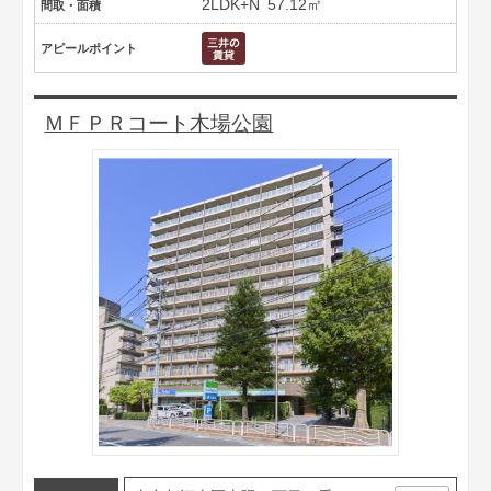
2LDK+N
57.12㎡
間取・面積
アピールポイント
ＭＦＰＲコート木場公園