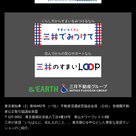
くらし方からすまいをみつけるなら
住んでからの安心サポートなら
東京都知事（2）第96482号 （一社） 不動産流通経営協会会員 （公社） 首都圏不動
産公正取引協議会加盟
〒107-0052 東京都港区赤坂八丁目4番14号 青山タワープレイス4階
三井の賃貸「いちばんに、住む人のこと。」 東京都心を中心とした豊富な賃貸マン
ションのご紹介。