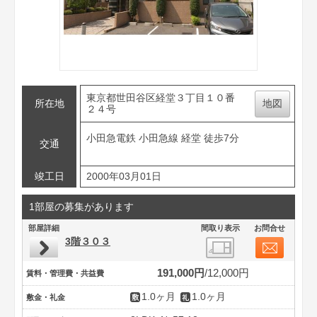
東京都世田谷区経堂３丁目１０番
所在地
地図
２４号
小田急電鉄 小田急線 経堂 徒歩7分
交通
竣工日
2000年03月01日
1部屋の募集があります
部屋詳細
間取り表示
お問合せ
3階３０３
191,000円
12,000円
賃料・管理費・共益費
1.0ヶ月
1.0ヶ月
敷金・礼金