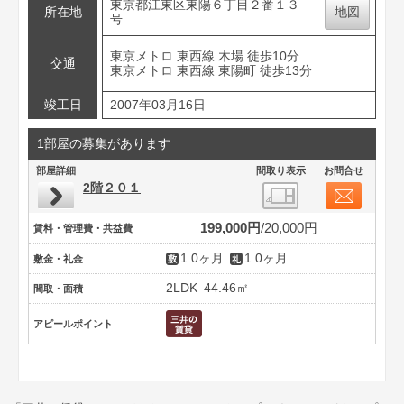
東京都江東区東陽６丁目２番１３
所在地
地図
号
東京メトロ 東西線 木場 徒歩10分
交通
東京メトロ 東西線 東陽町 徒歩13分
竣工日
2007年03月16日
1部屋の募集があります
部屋詳細
間取り表示
お問合せ
2階２０１
199,000円
20,000円
賃料・管理費・共益費
1.0ヶ月
1.0ヶ月
敷金・礼金
2LDK
44.46㎡
間取・面積
アピールポイント