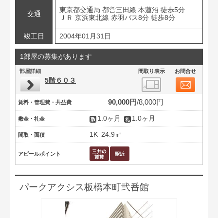
東京都交通局 都営三田線 本蓮沼 徒歩5分
交通
ＪＲ 京浜東北線 赤羽バス8分 徒歩8分
竣工日
2004年01月31日
1部屋の募集があります
部屋詳細
間取り表示
お問合せ
5階６０３
90,000円
8,000円
賃料・管理費・共益費
1.0ヶ月
1.0ヶ月
敷金・礼金
1K
24.9㎡
間取・面積
アピールポイント
パークアクシス板橋本町弐番館