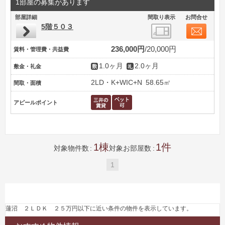
1部屋の募集があります
部屋詳細
間取り表示
お問合せ
5階５０３
236,000円
20,000円
賃料・管理費・共益費
1.0ヶ月
2.0ヶ月
敷金・礼金
2LD・K+WIC+N
58.65㎡
間取・面積
アピールポイント
1
1
対象物件数
対象お部屋数
1
蓮沼 ２ＬＤＫ ２５万円以下に近い条件の物件を表示しています。