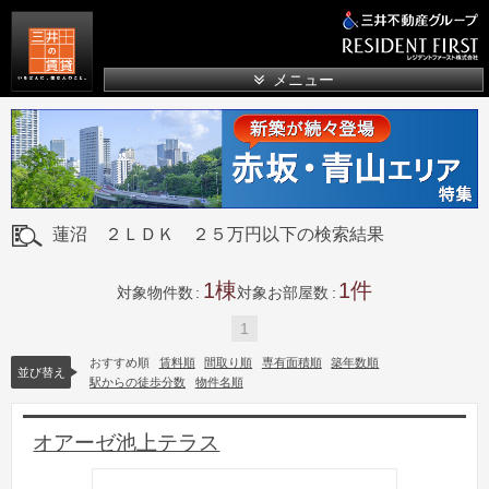
三井の賃貸
メニュー
蓮沼 ２ＬＤＫ ２５万円以下の検索結果
1
1
対象物件数
対象お部屋数
1
おすすめ順
賃料順
間取り順
専有面積順
築年数順
並び替え
駅からの徒歩分数
物件名順
オアーゼ池上テラス