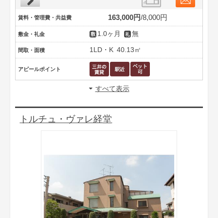
163,000円
8,000円
賃料・管理費・共益費
1.0ヶ月
無
敷金・礼金
1LD・K
40.13㎡
間取・面積
アピールポイント
すべて表示
トルチュ・ヴァレ経堂