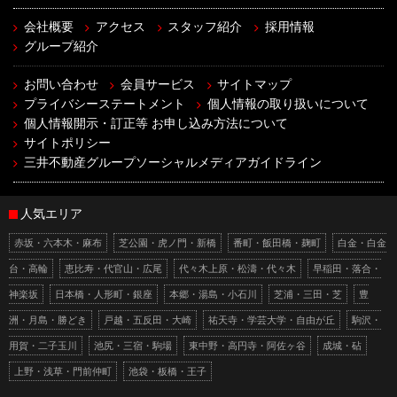
会社概要
アクセス
スタッフ紹介
採用情報
グループ紹介
お問い合わせ
会員サービス
サイトマップ
プライバシーステートメント
個人情報の取り扱いについて
個人情報開示・訂正等 お申し込み方法について
サイトポリシー
三井不動産グループソーシャルメディアガイドライン
人気エリア
赤坂・六本木・麻布
芝公園・虎ノ門・新橋
番町・飯田橋・麹町
白金・白金
台・高輪
恵比寿・代官山・広尾
代々木上原・松濤・代々木
早稲田・落合・
神楽坂
日本橋・人形町・銀座
本郷・湯島・小石川
芝浦・三田・芝
豊
洲・月島・勝どき
戸越・五反田・大崎
祐天寺・学芸大学・自由が丘
駒沢・
用賀・二子玉川
池尻・三宿・駒場
東中野・高円寺・阿佐ヶ谷
成城・砧
上野・浅草・門前仲町
池袋・板橋・王子