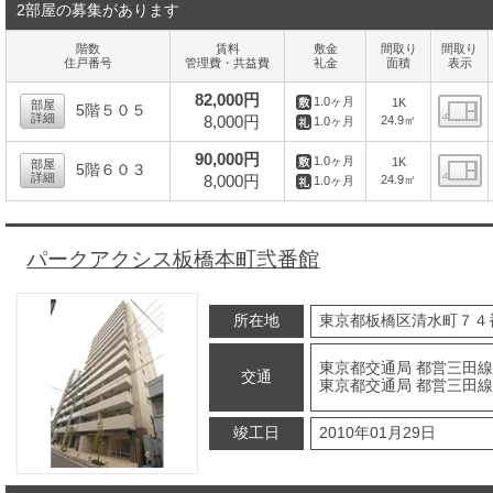
2部屋の募集があります
階数
賃料
敷金
間取り
間取り
住戸番号
管理費・共益費
礼金
面積
表示
82,000円
1.0ヶ月
1K
部屋
5階５０５
詳細
8,000円
24.9㎡
1.0ヶ月
間
90,000円
1.0ヶ月
1K
部屋
5階６０３
詳細
8,000円
24.9㎡
1.0ヶ月
間
パークアクシス板橋本町弐番館
所在地
東京都板橋区清水町７４
東京都交通局 都営三田線
交通
東京都交通局 都営三田線
竣工日
2010年01月29日