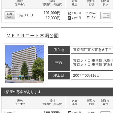
階数
賃料
敷金
間取り
間取り
住戸番号
管理費・共益費
礼金
面積
表示
191,000円
1.0ヶ月
2LDK+N
部屋
3階３０３
詳細
12,000円
57.12㎡
1.0ヶ月
間
ＭＦＰＲコート木場公園
所在地
東京都江東区東陽６丁目
東京メトロ 東西線 木場 
交通
東京メトロ 東西線 東陽町
竣工日
2007年03月16日
1部屋の募集があります
階数
賃料
敷金
間取り
間取り
住戸番号
管理費・共益費
礼金
面積
表示
199,000円
1.0ヶ月
2LDK