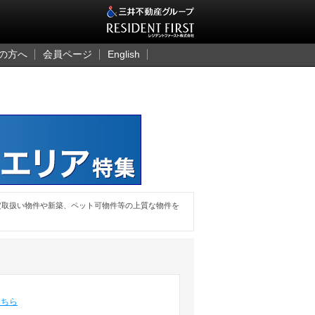
三井のレジデント
の方へ
会員ページ
English
定取扱い物件や新築、ペット可物件等の上質な物件を
こちら