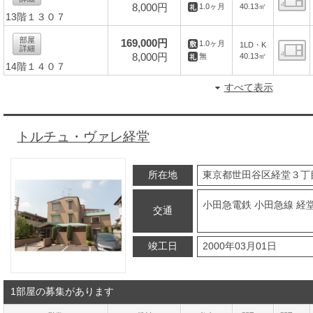
8,000円
40.13㎡
1.0ヶ月
13階１３０７
間
部屋
169,000円
1.0ヶ月
1LD・K
詳細
8,000円
40.13㎡
無
14階１４０７
間
すべて表示
トルチュ・ヴァレ経堂
所在地
東京都世田谷区経堂３丁
小田急電鉄 小田急線 経堂
交通
竣工日
2000年03月01日
1部屋の募集があります