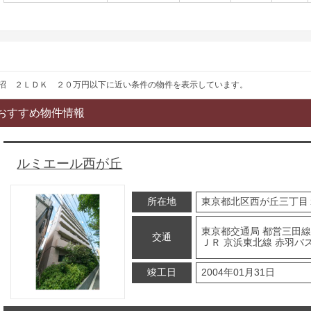
間
沼 ２ＬＤＫ ２０万円以下に近い条件の物件を表示しています。
おすすめ物件情報
ルミエール西が丘
所在地
東京都北区西が丘三丁目
東京都交通局 都営三田線
交通
ＪＲ 京浜東北線 赤羽バス
竣工日
2004年01月31日