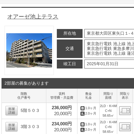
オアーゼ池上テラス
所在地
東京都大田区東矢口１-４
東京急行電鉄 池上線 池上
交通
東京急行電鉄 東急多摩川 
東京急行電鉄 池上線 蓮沼
竣工日
2025年01月31日
2部屋の募集があります
階数
賃料
敷金
間取り
間取り
住戸番号
管理費・共益費
礼金
面積
表示
2LD・K+WI
236,000円
1.0ヶ月
部屋
5階５０３
C+N
詳細
20,000円
2.0ヶ月
58.65㎡
間
2LD・K+WI
234,000円
1.0ヶ月
部屋
3階３０３
C+N
詳細
20,000円
2.0ヶ月
58.65㎡