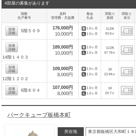
4部屋の募集があります
階数
賃料
敷金
間取り
間取り
住戸番号
管理費・共益費
礼金
面積
表示
176,000円
1.0ヶ月
1LDK
部屋
5階５０９
詳細
10,000円
43.9㎡
1.0ヶ月
間
部屋
189,000円
1.0ヶ月
1LDK
詳細
10,000円
47.79㎡
1.0ヶ月
14階１４０３
間
部屋
109,000円
1.0ヶ月
1K
詳細
8,000円
23.94㎡
1.0ヶ月
12階１２０２
間
107,000円
1.0ヶ月
1K
部屋
6階６０４
詳細
8,000円
24.7㎡
1.0ヶ月
間
パークキューブ板橋本町
所在地
東京都板橋区大和町１８