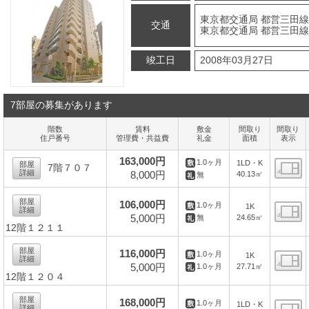
東京都交通局 都営三田線
交通
東京都交通局 都営三田線 
竣工日
2008年03月27日
7部屋の募集があります
階数
賃料
敷金
間取り
間取り
住戸番号
管理費・共益費
礼金
面積
表示
163,000円
1.0ヶ月
1LD・K
部屋
7階７０７
詳細
8,000円
40.13㎡
無
間
部屋
106,000円
1.0ヶ月
1K
詳細
5,000円
24.65㎡
無
12階１２１１
間
部屋
116,000円
1.0ヶ月
1K
詳細
5,000円
27.71㎡
1.0ヶ月
12階１２０４
間
部屋
168,000円
1.0ヶ月
1LD・K
詳細