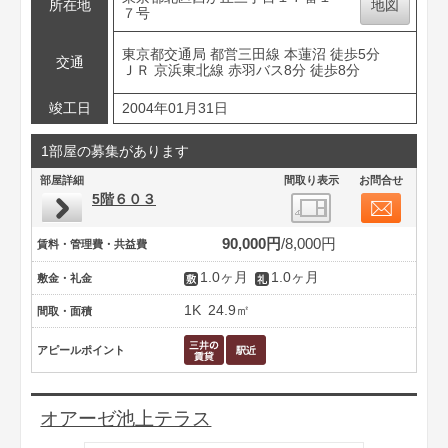
所在地
地図
７号
東京都交通局 都営三田線 本蓮沼 徒歩5分
交通
ＪＲ 京浜東北線 赤羽バス8分 徒歩8分
竣工日
2004年01月31日
1部屋の募集があります
部屋詳細
間取り表示
お問合せ
5階６０３
90,000円
8,000円
賃料・管理費・共益費
1.0ヶ月
1.0ヶ月
敷金・礼金
1K
24.9㎡
間取・面積
アピールポイント
オアーゼ池上テラス