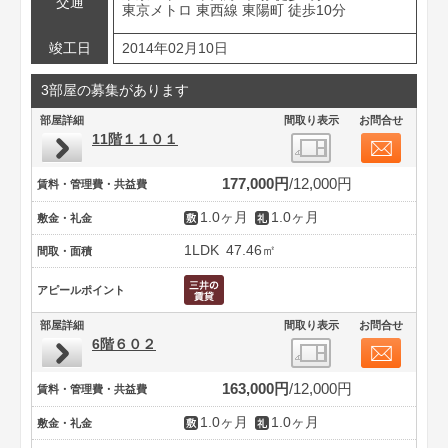
交通
東京メトロ 東西線 東陽町 徒歩10分
竣工日
2014年02月10日
3部屋の募集があります
部屋詳細
間取り表示
お問合せ
11階１１０１
177,000円
12,000円
賃料・管理費・共益費
1.0ヶ月
1.0ヶ月
敷金・礼金
1LDK
47.46㎡
間取・面積
アピールポイント
部屋詳細
間取り表示
お問合せ
6階６０２
163,000円
12,000円
賃料・管理費・共益費
1.0ヶ月
1.0ヶ月
敷金・礼金