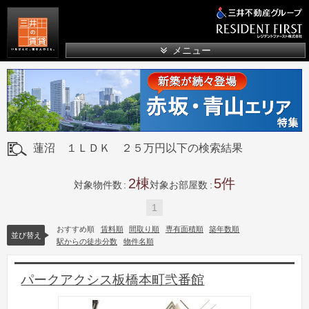
三井の賃貸
メニュー
蓮沼 １ＬＤＫ ２５万円以下の検索結果
2
5
対象物件数
対象お部屋数
1
おすすめ順
賃料順
間取り順
専有面積順
築年数順
並び替え
駅からの徒歩分数
物件名順
パークアクシス板橋本町弐番館