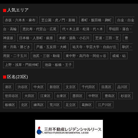
人気エリア
赤坂・六本木・麻布
芝公園・虎ノ門・新橋
番町・飯田橋・麹町
白金・白金
台・高輪
恵比寿・代官山・広尾
代々木上原・松濤・代々木
早稲田・落合・
神楽坂
日本橋・人形町・銀座
本郷・湯島・小石川
芝浦・三田・芝
豊
洲・月島・勝どき
戸越・五反田・大崎
祐天寺・学芸大学・自由が丘
駒沢・
用賀・二子玉川
池尻・三宿・駒場
東中野・高円寺・阿佐ヶ谷
成城・砧
上野・浅草・門前仲町
池袋・板橋・王子
区名(23区)
港区
渋谷区
中央区
新宿区
文京区
千代田区
目黒区
品川区
世田谷区
大田区
江東区
台東区
墨田区
中野区
豊島区
杉並区
板橋区
北区
練馬区
荒川区
足立区
葛飾区
江戸川区