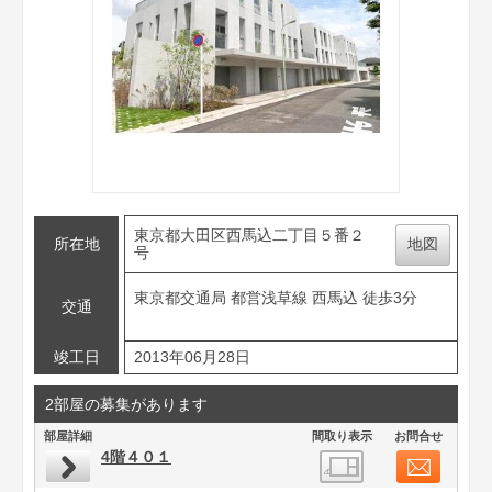
東京都大田区西馬込二丁目５番２
所在地
地図
号
東京都交通局 都営浅草線 西馬込 徒歩3分
交通
竣工日
2013年06月28日
2部屋の募集があります
部屋詳細
間取り表示
お問合せ
4階４０１