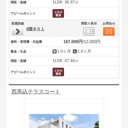
1LDK
36.97㎡
間取・面積
アピールポイント
部屋詳細
間取り表示
お問合せ
8階８０１
167,000円
12,000円
賃料・管理費・共益費
1.0ヶ月
1.0ヶ月
敷金・礼金
1LDK
47.46㎡
間取・面積
アピールポイント
西馬込テラスコート