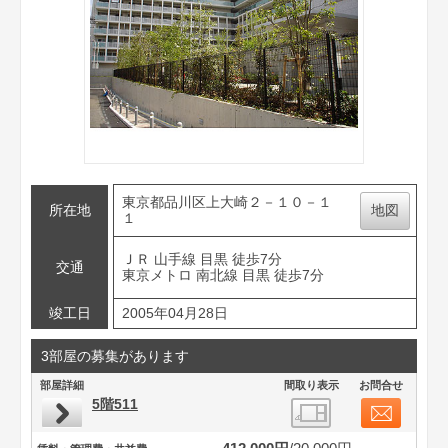
東京都品川区上大崎２－１０－１
所在地
地図
１
ＪＲ 山手線 目黒 徒歩7分
交通
東京メトロ 南北線 目黒 徒歩7分
竣工日
2005年04月28日
3部屋の募集があります
部屋詳細
間取り表示
お問合せ
5階511