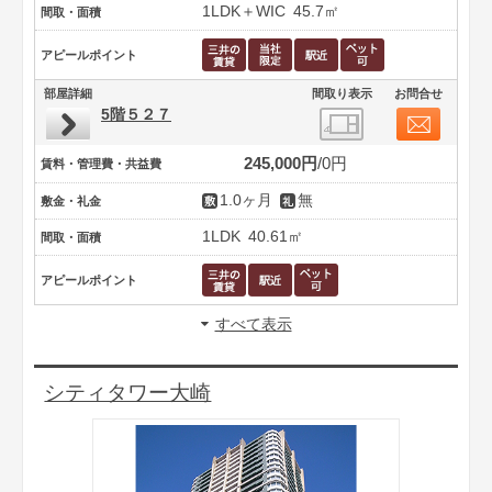
1LDK＋WIC
45.7㎡
間取・面積
アピールポイント
部屋詳細
間取り表示
お問合せ
5階５２７
245,000円
0円
賃料・管理費・共益費
1.0ヶ月
無
敷金・礼金
1LDK
40.61㎡
間取・面積
アピールポイント
すべて表示
シティタワー大崎