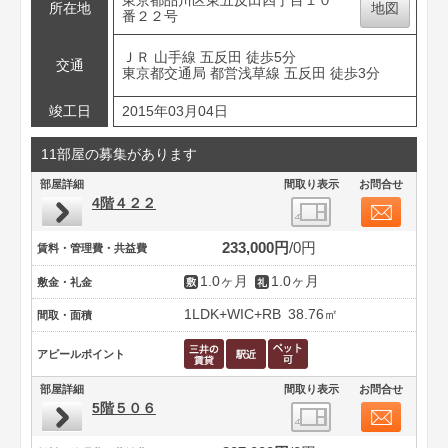
東京都品川区東五反田四丁目１０
所在地
地図
番２２号
ＪＲ 山手線 五反田 徒歩5分
交通
東京都交通局 都営浅草線 五反田 徒歩3分
竣工日
2015年03月04日
11部屋の募集があります
部屋詳細
間取り表示
お問合せ
4階４２２
233,000円
0円
賃料・管理費・共益費
1.0ヶ月
1.0ヶ月
敷金・礼金
1LDK+WIC+RB
38.76㎡
間取・面積
アピールポイント
部屋詳細
間取り表示
お問合せ
5階５０６