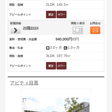
2LDK
145.3㎡
間取・面積
アピールポイント
部屋詳細
間取り表示
お問合せ
20階2024
940,000円
0円
賃料・管理費・共益費
3.0ヶ月
1.0ヶ月
敷金・礼金
3LDK
187.79㎡
間取・面積
アピールポイント
アビティ目黒