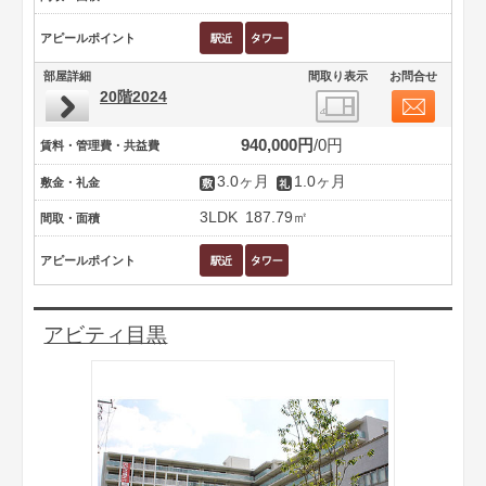
アピールポイント
部屋詳細
間取り表示
お問合せ
20階2024
940,000円
0円
賃料・管理費・共益費
3.0ヶ月
1.0ヶ月
敷金・礼金
3LDK
187.79㎡
間取・面積
アピールポイント
アビティ目黒