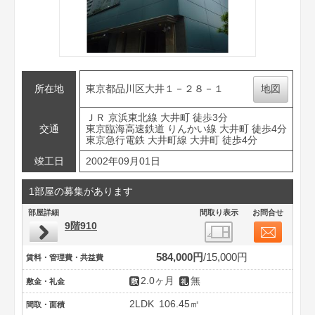
所在地
東京都品川区大井１－２８－１
地図
ＪＲ 京浜東北線 大井町 徒歩3分
交通
東京臨海高速鉄道 りんかい線 大井町 徒歩4分
東京急行電鉄 大井町線 大井町 徒歩4分
竣工日
2002年09月01日
1部屋の募集があります
部屋詳細
間取り表示
お問合せ
9階910
584,000円
15,000円
賃料・管理費・共益費
2.0ヶ月
無
敷金・礼金
2LDK
106.45㎡
間取・面積