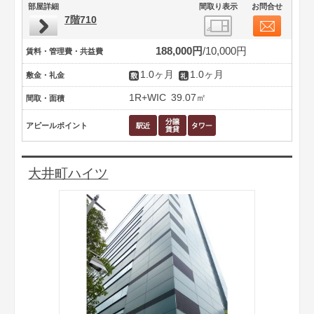
部屋詳細
間取り表示
お問合せ
7階710
188,000円
10,000円
賃料・管理費・共益費
1.0ヶ月
1.0ヶ月
敷金・礼金
1R+WIC
39.07㎡
間取・面積
アピールポイント
大井町ハイツ