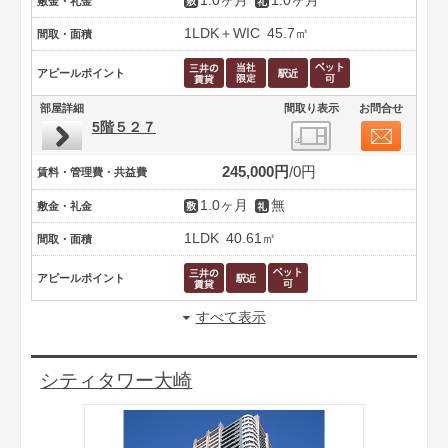
1.0ヶ月
1.0ヶ月
敷金・礼金
1LDK＋WIC
45.7㎡
間取・面積
アピールポイント
部屋詳細
間取り表示
お問合せ
5階５２７
245,000円
0円
賃料・管理費・共益費
1.0ヶ月
無
敷金・礼金
1LDK
40.61㎡
間取・面積
アピールポイント
すべて表示
シティタワー大崎