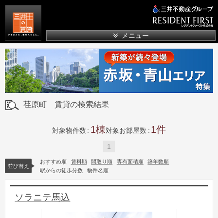
三井の賃貸
メニュー
荏原町 賃貸の検索結果
1
1
対象物件数
対象お部屋数
1
おすすめ順
賃料順
間取り順
専有面積順
築年数順
並び替え
駅からの徒歩分数
物件名順
ソラニテ馬込