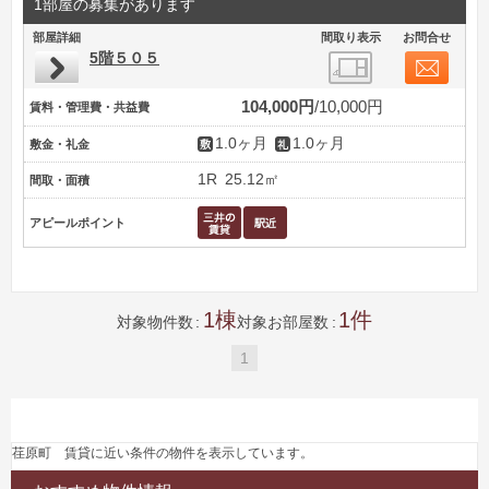
1部屋の募集があります
部屋詳細
間取り表示
お問合せ
5階５０５
104,000円
10,000円
賃料・管理費・共益費
1.0ヶ月
1.0ヶ月
敷金・礼金
1R
25.12㎡
間取・面積
アピールポイント
1
1
対象物件数
対象お部屋数
1
荏原町 賃貸に近い条件の物件を表示しています。