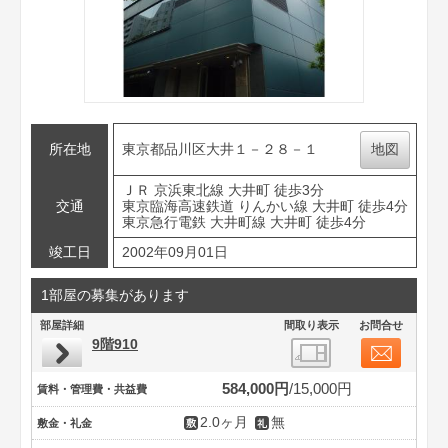
所在地
東京都品川区大井１－２８－１
地図
ＪＲ 京浜東北線 大井町 徒歩3分
交通
東京臨海高速鉄道 りんかい線 大井町 徒歩4分
東京急行電鉄 大井町線 大井町 徒歩4分
竣工日
2002年09月01日
1部屋の募集があります
部屋詳細
間取り表示
お問合せ
9階910
584,000円
15,000円
賃料・管理費・共益費
2.0ヶ月
無
敷金・礼金