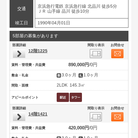
京浜急行電鉄 京浜急行線 北品川 徒歩5分
交通
ＪＲ 山手線 品川 徒歩10分
竣工日
1990年04月01日
5部屋の募集があります
部屋詳細
間取り表示
お問合せ
12階1225
890,000円
0円
賃料・管理費・共益費
3.0ヶ月
1.0ヶ月
敷金・礼金
2LDK
145.3㎡
間取・面積
アピールポイント
部屋詳細
間取り表示
お問合せ
14階1421
420,000円
0円
賃料・管理費・共益費