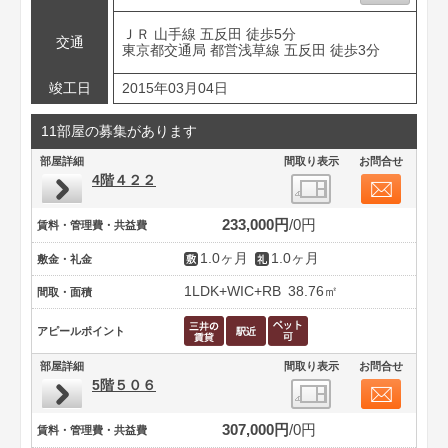
ＪＲ 山手線 五反田 徒歩5分
交通
東京都交通局 都営浅草線 五反田 徒歩3分
竣工日
2015年03月04日
11部屋の募集があります
部屋詳細
間取り表示
お問合せ
4階４２２
233,000円
0円
賃料・管理費・共益費
1.0ヶ月
1.0ヶ月
敷金・礼金
1LDK+WIC+RB
38.76㎡
間取・面積
アピールポイント
部屋詳細
間取り表示
お問合せ
5階５０６
307,000円
0円
賃料・管理費・共益費