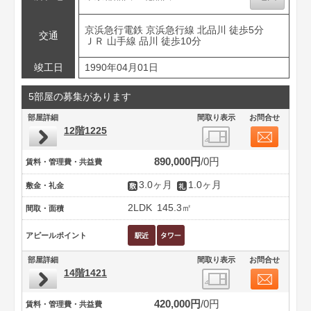
京浜急行電鉄 京浜急行線 北品川 徒歩5分
交通
ＪＲ 山手線 品川 徒歩10分
竣工日
1990年04月01日
5部屋の募集があります
部屋詳細
間取り表示
お問合せ
12階1225
890,000円
0円
賃料・管理費・共益費
3.0ヶ月
1.0ヶ月
敷金・礼金
2LDK
145.3㎡
間取・面積
アピールポイント
部屋詳細
間取り表示
お問合せ
14階1421
420,000円
0円
賃料・管理費・共益費