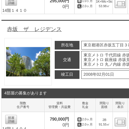
295,000円
1.0ヶ月
1K+Wic+Sic
詳細
0円
53.98㎡
2.0ヶ月
14階１４１０
間
赤坂 ザ レジデンス
所在地
東京都港区赤坂五丁目３
東京メトロ 千代田線 赤坂
交通
東京メトロ 銀座線 赤坂見
東京メトロ 丸ノ内線 赤
竣工日
2008年02月01日
4部屋の募集があります
階数
賃料
敷金
間取り
間取り
住戸番号
管理費・共益費
礼金
面積
表示
部屋
790,000円
2.0ヶ月
2B
詳細
0円
91.55㎡
2.0ヶ月
14階１４０４