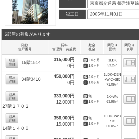
東京都交通局 都営浅草線 
竣工日
2005年11月01日
5部屋の募集があります
階数
賃料
敷金
間取り
間取り
住戸番号
管理費・共益費
礼金
面積
表示
315,000円
2.0ヶ月
1LDK
部屋
15階1514
詳細
0円
53.2㎡
1.0ヶ月
間
1LDK+DEN
450,000円
2.0ヶ月
部屋
34階3410
+WIC+SIC
詳細
0円
1.0ヶ月
71.09㎡
間
部屋
333,000円
無
1K+Wic
詳細
12,000円
63.98㎡
1.0ヶ月
27階２７０２
間
1LDK+Wic+
部屋
356,000円
無
詳細
Sic
15,000円
1.0ヶ月
60.05㎡
14階１４０５
間
部屋