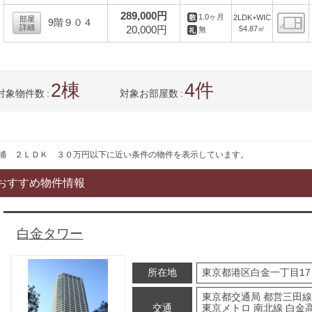
間
289,000円
1.0ヶ月
2LDK+WIC
部屋
9階９０４
詳細
20,000円
54.87㎡
無
間
2
4
対象物件数
対象お部屋数
浦 ２ＬＤＫ ３０万円以下に近い条件の物件を表示しています。
おすすめ物件情報
白金タワー
所在地
東京都港区白金一丁目17
東京都交通局 都営三田線
交通
東京メトロ 南北線 白金高