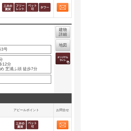
お問合せ
取り表示
建物
詳細
地図
3号
分
歩12分
め 芝浦ふ頭 徒歩7分
アピールポイント
お問合せ