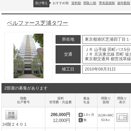
並び替え
おすすめ順
賃料順
間取り順
専有面積順
築年数順
ベルファース芝浦タワー
所在地
東京都港区芝浦四丁目１
ＪＲ 山手線 田町バス5分
交通
ＪＲ 京浜東北線 田町 徒
東京都交通局 都営浅草線 
竣工日
2010年08月31日
2部屋の募集があります
階数
賃料
敷金
間取り
間取り
住戸番号
管理費・共益費
礼金
面積
表示
部屋
286,000円
1.0ヶ月
2LDK+WIC
詳細
12,000円
53.8㎡
無
24階２４０１
間