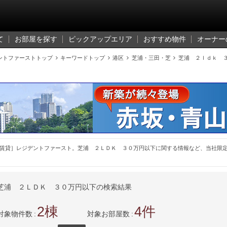
て
お部屋を探す
ピックアップエリア
おすすめ物件
オーナー
ントファーストトップ

キーワードトップ

港区

芝浦・三田・芝

芝浦 ２ｌｄｋ 
賃貸］レジデントファースト。芝浦 ２ＬＤＫ ３０万円以下に関する情報など、当社限
芝浦 ２ＬＤＫ ３０万円以下の検索結果
2
4
対象物件数
対象お部屋数