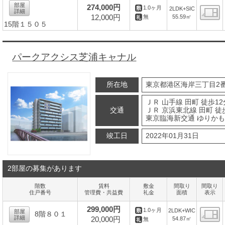
部屋
274,000円
1.0ヶ月
2LDK+SIC
詳細
12,000円
55.59㎡
無
15階１５０５
間
パークアクシス芝浦キャナル
所在地
東京都港区海岸三丁目2番
ＪＲ 山手線 田町 徒歩12
交通
ＪＲ 京浜東北線 田町 徒
東京臨海新交通 ゆりかも
竣工日
2022年01月31日
2部屋の募集があります
階数
賃料
敷金
間取り
間取り
住戸番号
管理費・共益費
礼金
面積
表示
299,000円
1.0ヶ月
2LDK+WIC
部屋
8階８０１
詳細
20,000円
54.87㎡
無