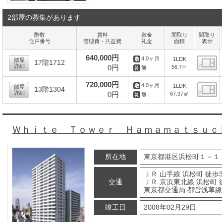
2部屋の募集があります
階数
賃料
敷金
間取り
間取り
住戸番号
管理費・共益費
礼金
面積
表示
640,000円
4.0ヶ月
1LDK
部屋
17階1712
詳細
0円
56.7㎡
無
間
720,000円
4.0ヶ月
1LDK
部屋
13階1304
詳細
0円
67.37㎡
無
間
Ｗｈｉｔｅ Ｔｏｗｅｒ Ｈａｍａｍａｔｓｕｃ
所在地
東京都港区浜松町１－１
ＪＲ 山手線 浜松町 徒歩
交通
ＪＲ 京浜東北線 浜松町 
東京都交通局 都営浅草線
竣工日
2008年02月29日