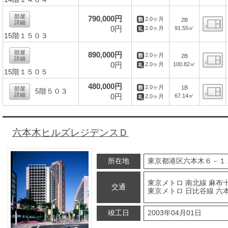
間
部屋
790,000円
2.0ヶ月
2B
詳細
0円
91.55㎡
2.0ヶ月
15階１５０３
間
部屋
890,000円
2.0ヶ月
2B
詳細
0円
100.82㎡
2.0ヶ月
15階１５０５
間
480,000円
2.0ヶ月
1B
部屋
5階５０３
詳細
0円
67.14㎡
2.0ヶ月
間
六本木ヒルズレジデンスＤ
所在地
東京都港区六本木６－１
東京メトロ 南北線 麻布十
交通
東京メトロ 日比谷線 六本
竣工日
2003年04月01日