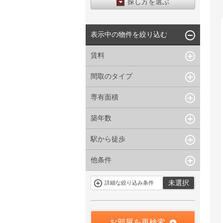
探し方を選ぶ
エリアから探す
表示中の物件を絞り込む
区から探す
地図から探す
賃料
沿線から探す
間取のタイプ
~
下限なし
上限なし
管理費/共益費含む
専有面積
1R〜1K
1DK〜1LDK
礼金なし
2K〜2LDK
3K〜3LDK
敷金なし
築年数
~
指定なし
指定なし
4LDK〜
礼金１ヶ月以下
駅から徒歩
指定なし
新築
フリーレント付き
1年以内
3年以内
他条件
指定なし
1分以内
5年以内
10年以内
3分以内
5分以内
15年以内
駐車場有
当社限定物件
未選択
詳細な絞り込み条件
10分以内
15分以内
定期借家を含
三井の賃貸物
まない
件
申込無し物件
のみ表示
お部屋を再検索