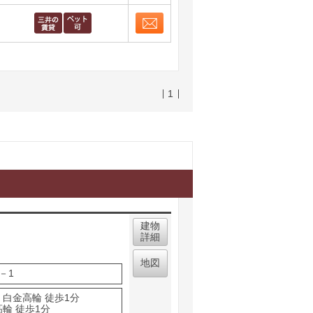
お問合せ
取り表示
お問合せ
取り表示
1
建物
詳細
地図
－1
 白金高輪 徒歩1分
輪 徒歩1分