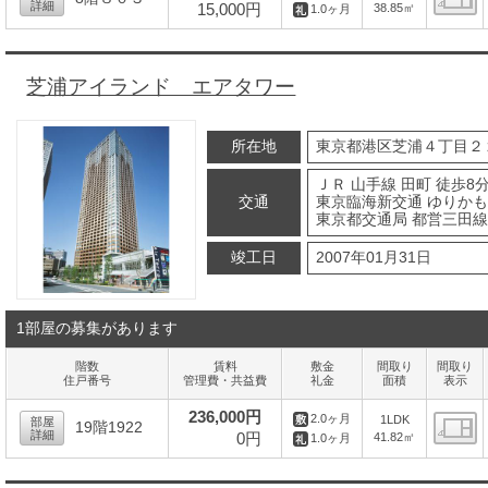
詳細
15,000円
38.85㎡
1.0ヶ月
間
芝浦アイランド エアタワー
所在地
東京都港区芝浦４丁目２
ＪＲ 山手線 田町 徒歩8
交通
東京臨海新交通 ゆりかも
東京都交通局 都営三田線 
竣工日
2007年01月31日
1部屋の募集があります
階数
賃料
敷金
間取り
間取り
住戸番号
管理費・共益費
礼金
面積
表示
236,000円
2.0ヶ月
1LDK
部屋
19階1922
詳細
0円
41.82㎡
1.0ヶ月
間