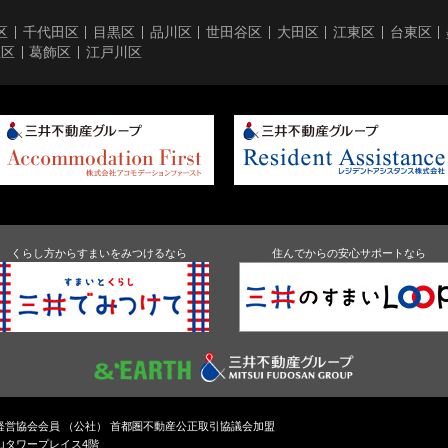
区
千代田区
目黒区
品川区
世田谷区
大田区
江東区
台東区
立区
葛飾区
江戸川区
くらし方からすまいをみつけるなら
住んでからの安心サポートなら
通経営協会会員 （公社） 首都圏不動産公正取引協議会加盟
青山タワープレイス4階