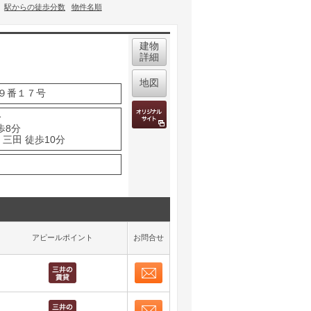
駅からの徒歩分数
物件名順
建物
詳細
地図
９番１７号
分
歩8分
三田 徒歩10分
アピールポイント
お問合せ
お問合せ
取り表示