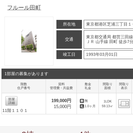
フルール田町
所在地
東京都港区芝浦三丁目１
東京都交通局 都営三田線
交通
ＪＲ 山手線 田町 徒歩7
竣工日
1993年03月01日
1部屋の募集があります
階数
賃料
敷金
間取り
間取り
住戸番号
管理費・共益費
礼金
面積
表示
部屋
199,000円
無
1LDK
詳細
15,000円
59.13㎡
1.0ヶ月
11階１１０１
間