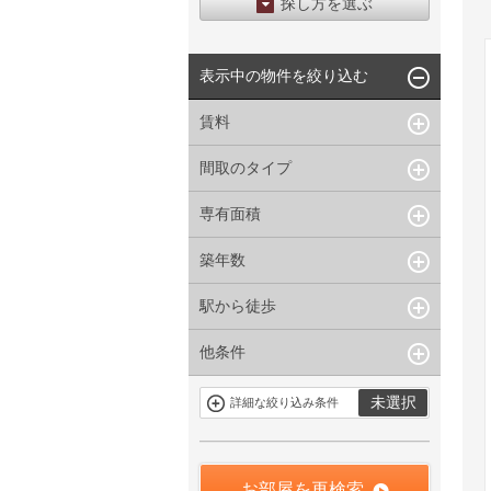
探し方を選ぶ
エリアから探す
表示中の物件を絞り込む
区から探す
地図から探す
賃料
沿線から探す
間取のタイプ
~
下限なし
上限なし
管理費/共益費含む
専有面積
1R〜1K
1DK〜1LDK
礼金なし
2K〜2LDK
3K〜3LDK
敷金なし
築年数
~
指定なし
指定なし
4LDK〜
礼金１ヶ月以下
駅から徒歩
指定なし
新築
フリーレント付き
1年以内
3年以内
他条件
指定なし
1分以内
5年以内
10年以内
3分以内
5分以内
15年以内
駐車場有
当社限定物件
未選択
詳細な絞り込み条件
10分以内
15分以内
定期借家を含
三井の賃貸物
まない
件
申込無し物件
のみ表示
お部屋を再検索