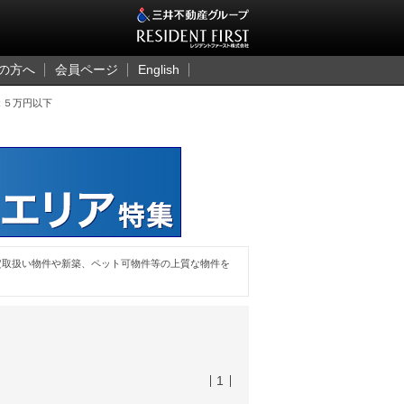
三井のレジデント
の方へ
会員ページ
English
２５万円以下
定取扱い物件や新築、ペット可物件等の上質な物件を
1