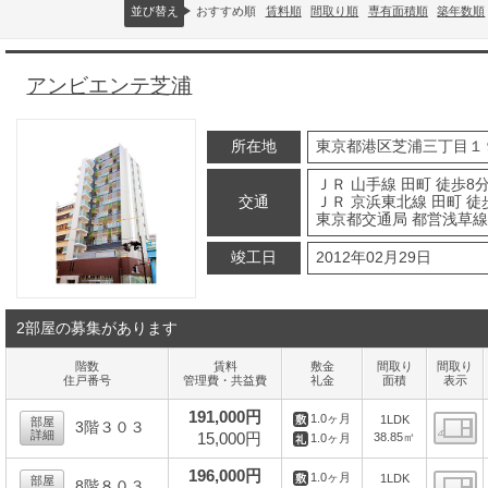
並び替え
おすすめ順
賃料順
間取り順
専有面積順
築年数順
アンビエンテ芝浦
所在地
東京都港区芝浦三丁目１
ＪＲ 山手線 田町 徒歩8
交通
ＪＲ 京浜東北線 田町 徒
東京都交通局 都営浅草線 
竣工日
2012年02月29日
2部屋の募集があります
階数
賃料
敷金
間取り
間取り
住戸番号
管理費・共益費
礼金
面積
表示
191,000円
1.0ヶ月
1LDK
部屋
3階３０３
詳細
15,000円
38.85㎡
1.0ヶ月
間
196,000円
1.0ヶ月
1LDK
部屋
8階８０３