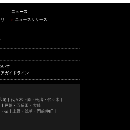
ニュース
エリ
ニュースリリース
へ
ついて
ィアガイドライン
広尾
代々木上原・松濤・代々木
き
戸越・五反田・大崎
城・砧
上野・浅草・門前仲町