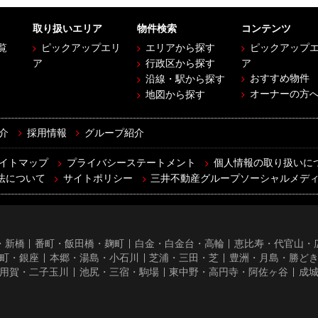
取り扱いエリア
物件検索
コンテンツ
覧
ピックアップエリ
エリアから探す
ピックアップ
ア
行政区から探す
ア
おすすめ物件
沿線・駅から探す
オーナーの方
地図から探す
介
採用情報
グループ紹介
イトマップ
プライバシーステートメント
個人情報の取り扱いに
法について
サイトポリシー
三井不動産グループソーシャルメデ
・新橋
番町・飯田橋・麹町
白金・白金台・高輪
恵比寿・代官山・
町・銀座
本郷・湯島・小石川
芝浦・三田・芝
豊洲・月島・勝ど
用賀・二子玉川
池尻・三宿・駒場
東中野・高円寺・阿佐ヶ谷
成