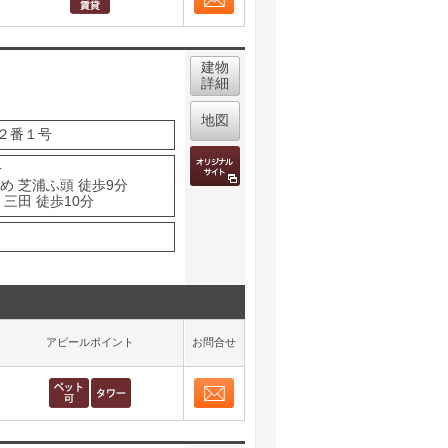
お問合せ
取り表示
建物
詳細
地図
２番１号
分
め 芝浦ふ頭 徒歩9分
三田 徒歩10分
アピールポイント
お問合せ
お問合せ
取り表示