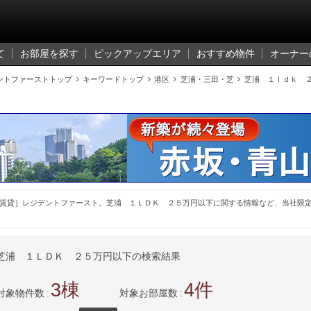
て
お部屋を探す
ピックアップエリア
おすすめ物件
オーナー
ントファーストトップ

キーワードトップ

港区

芝浦・三田・芝

芝浦 １ｌｄｋ 
賃貸］レジデントファースト。芝浦 １ＬＤＫ ２５万円以下に関する情報など、当社限
芝浦 １ＬＤＫ ２５万円以下の検索結果
3
4
対象物件数
対象お部屋数