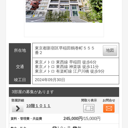
東京都新宿区早稲田鶴巻町５５５
所在地
地図
番２
東京メトロ 東西線 早稲田 徒歩6分
交通
東京メトロ 東西線 神楽坂 徒歩11分
東京メトロ 有楽町線 江戸川橋 徒歩9分
竣工日
2024年09月30日
3部屋の募集があります
部屋詳細
間取り表示
お問合せ
10階１０１１
245,000円
15,000円
賃料・管理費・共益費