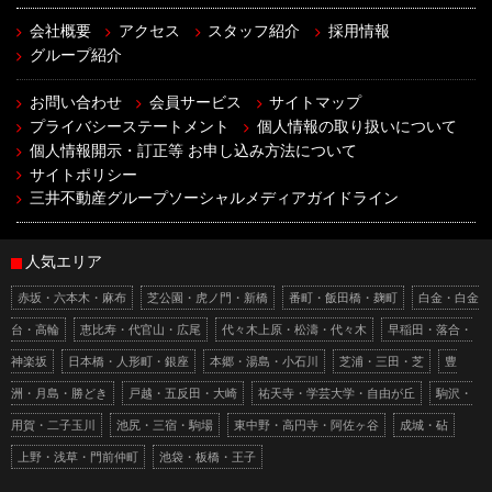
会社概要
アクセス
スタッフ紹介
採用情報
グループ紹介
お問い合わせ
会員サービス
サイトマップ
プライバシーステートメント
個人情報の取り扱いについて
個人情報開示・訂正等 お申し込み方法について
サイトポリシー
三井不動産グループソーシャルメディアガイドライン
人気エリア
赤坂・六本木・麻布
芝公園・虎ノ門・新橋
番町・飯田橋・麹町
白金・白金
台・高輪
恵比寿・代官山・広尾
代々木上原・松濤・代々木
早稲田・落合・
神楽坂
日本橋・人形町・銀座
本郷・湯島・小石川
芝浦・三田・芝
豊
洲・月島・勝どき
戸越・五反田・大崎
祐天寺・学芸大学・自由が丘
駒沢・
用賀・二子玉川
池尻・三宿・駒場
東中野・高円寺・阿佐ヶ谷
成城・砧
上野・浅草・門前仲町
池袋・板橋・王子