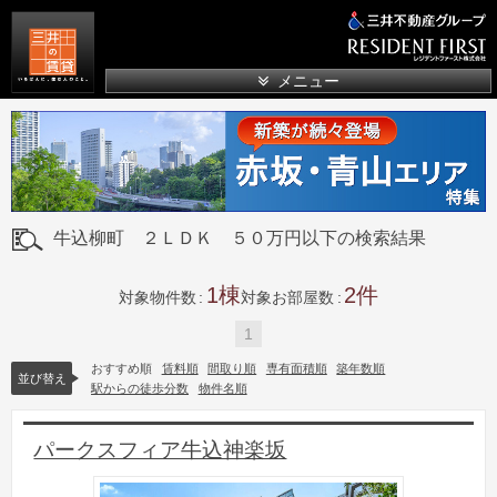
三井の賃貸
メニュー
牛込柳町 ２ＬＤＫ ５０万円以下の検索結果
1
2
対象物件数
対象お部屋数
1
おすすめ順
賃料順
間取り順
専有面積順
築年数順
並び替え
駅からの徒歩分数
物件名順
パークスフィア牛込神楽坂