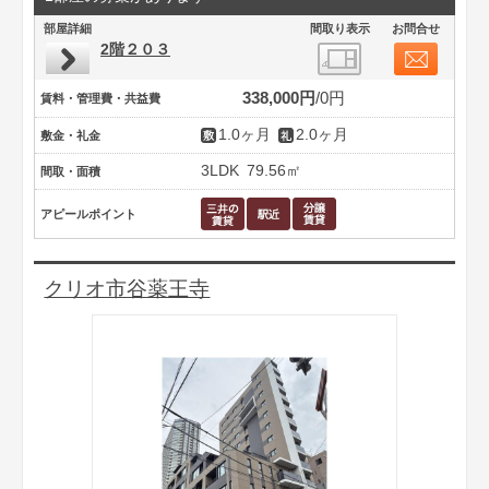
部屋詳細
間取り表示
お問合せ
2階２０３
338,000円
0円
賃料・管理費・共益費
1.0ヶ月
2.0ヶ月
敷金・礼金
3LDK
79.56㎡
間取・面積
アピールポイント
クリオ市谷薬王寺