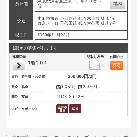
東京都渋谷区上原一丁目４０番３
所在地
地図
号
小田急電鉄 小田急線 代々木上原 徒歩4分
交通
東京メトロ 千代田線 代々木公園 徒歩7分
竣工日
1990年11月23日
1部屋の募集があります
部屋詳細
間取り表示
お問合せ
1階１０１
300,000円
0円
賃料・管理費・共益費
1.0ヶ月
2.0ヶ月
敷金・礼金
2LDK
80.22㎡
間取・面積
アピールポイント