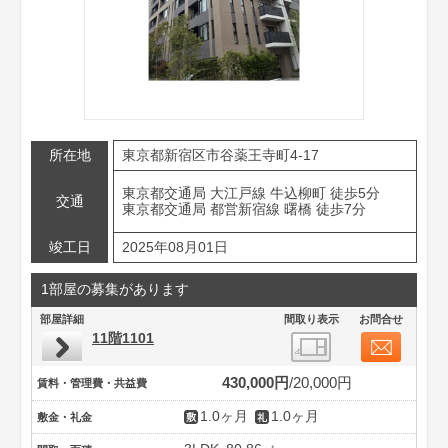
所在地
東京都新宿区市谷薬王寺町4-17
東京都交通局 大江戸線 牛込柳町 徒歩5分
交通
東京都交通局 都営新宿線 曙橋 徒歩7分
竣工日
2025年08月01日
1部屋の募集があります
部屋詳細
間取り表示
お問合せ
11階1101
430,000円
20,000円
賃料・管理費・共益費
1.0ヶ月
1.0ヶ月
敷金・礼金