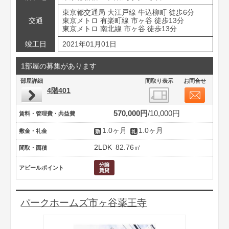
東京都交通局 大江戸線 牛込柳町 徒歩6分
交通
東京メトロ 有楽町線 市ヶ谷 徒歩13分
東京メトロ 南北線 市ヶ谷 徒歩13分
竣工日
2021年01月01日
1部屋の募集があります
部屋詳細
間取り表示
お問合せ
4階401
570,000円
10,000円
賃料・管理費・共益費
1.0ヶ月
1.0ヶ月
敷金・礼金
2LDK
82.76㎡
間取・面積
アピールポイント
パークホームズ市ヶ谷薬王寺