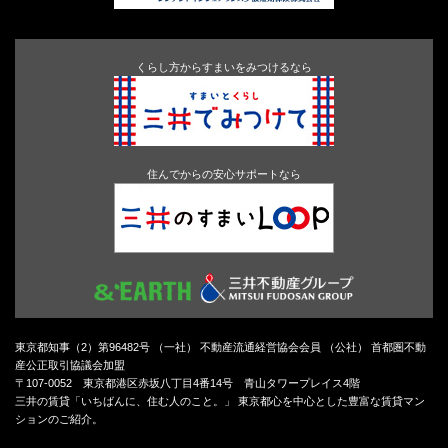
くらし方からすまいをみつけるなら
住んでからの安心サポートなら
東京都知事（2）第96482号 （一社） 不動産流通経営協会会員 （公社） 首都圏不動
産公正取引協議会加盟
〒107-0052 東京都港区赤坂八丁目4番14号 青山タワープレイス4階
三井の賃貸「いちばんに、住む人のこと。」 東京都心を中心とした豊富な賃貸マン
ションのご紹介。