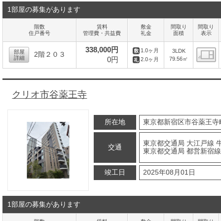
1部屋の募集があります
階数
賃料
敷金
間取り
間取り
住戸番号
管理費・共益費
礼金
面積
表示
338,000円
1.0ヶ月
3LDK
部屋
2階２０３
詳細
0円
79.56㎡
2.0ヶ月
間
クリオ市谷薬王寺
所在地
東京都新宿区市谷薬王寺町
東京都交通局 大江戸線 
交通
東京都交通局 都営新宿線
竣工日
2025年08月01日
1部屋の募集があります