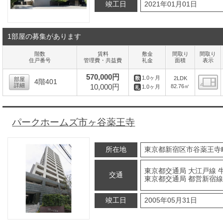
竣工日
2021年01月01日
1部屋の募集があります
階数
賃料
敷金
間取り
間取り
住戸番号
管理費・共益費
礼金
面積
表示
570,000円
1.0ヶ月
2LDK
部屋
4階401
詳細
10,000円
82.76㎡
1.0ヶ月
間
パークホームズ市ヶ谷薬王寺
所在地
東京都新宿区市谷薬王寺町1
東京都交通局 大江戸線 
交通
東京都交通局 都営新宿線
竣工日
2005年05月31日