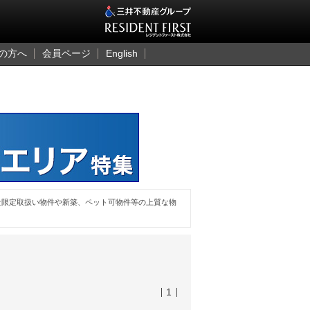
三井のレジデント
の方へ
会員ページ
English
社限定取扱い物件や新築、ペット可物件等の上質な物
1