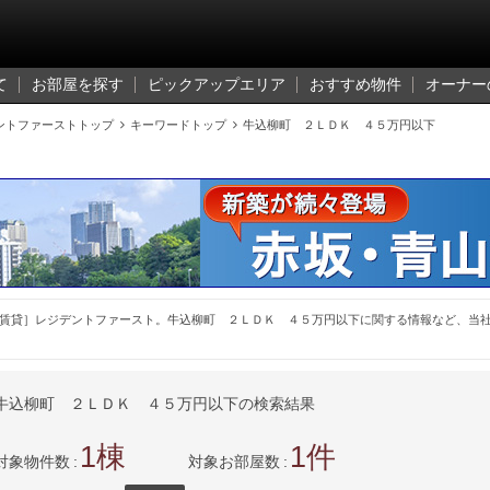
て
お部屋を探す
ピックアップエリア
おすすめ物件
オーナー
ントファーストトップ

キーワードトップ

牛込柳町 ２ＬＤＫ ４５万円以下
賃貸］レジデントファースト。牛込柳町 ２ＬＤＫ ４５万円以下に関する情報など、当
牛込柳町 ２ＬＤＫ ４５万円以下の検索結果
1
1
対象物件数
対象お部屋数