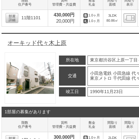
階数
賃料
敷金
間取り
間取り
住戸番号
管理費・共益費
礼金
面積
表示
430,000円
1.0ヶ月
3LDK
部屋
11階1101
詳細
20,000円
80.86㎡
1.0ヶ月
間
オーキッド代々木上原
所在地
東京都渋谷区上原一丁目
小田急電鉄 小田急線 代
交通
東京メトロ 千代田線 代
竣工日
1990年11月23日
1部屋の募集があります
階数
賃料
敷金
間取り
間取り
住戸番号
管理費・共益費
礼金
面積
表示
300,000円
1.0ヶ月
2LDK
部屋