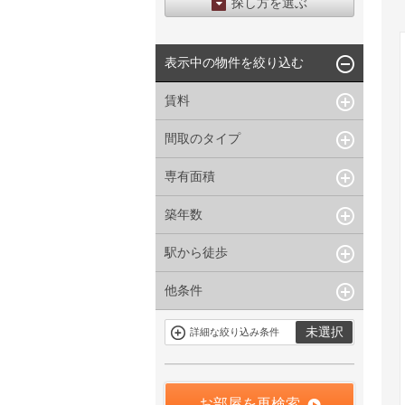
探し方を選ぶ
エリアから探す
表示中の物件を絞り込む
区から探す
地図から探す
賃料
沿線から探す
間取のタイプ
~
下限なし
上限なし
管理費/共益費含む
専有面積
1R〜1K
1DK〜1LDK
礼金なし
2K〜2LDK
3K〜3LDK
敷金なし
築年数
~
指定なし
指定なし
4LDK〜
礼金１ヶ月以下
駅から徒歩
指定なし
新築
フリーレント付き
1年以内
3年以内
他条件
指定なし
1分以内
5年以内
10年以内
3分以内
5分以内
15年以内
駐車場有
当社限定物件
未選択
詳細な絞り込み条件
10分以内
15分以内
定期借家を含
三井の賃貸物
まない
件
申込無し物件
のみ表示
お部屋を再検索