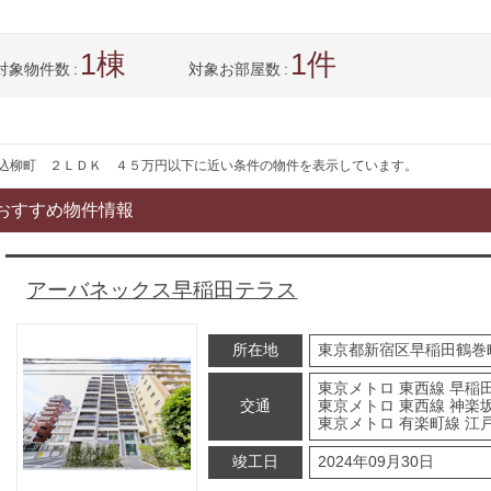
1
1
対象物件数
対象お部屋数
込柳町 ２ＬＤＫ ４５万円以下に近い条件の物件を表示しています。
おすすめ物件情報
アーバネックス早稲田テラス
所在地
東京都新宿区早稲田鶴巻
東京メトロ 東西線 早稲田
交通
東京メトロ 東西線 神楽坂
東京メトロ 有楽町線 江
竣工日
2024年09月30日