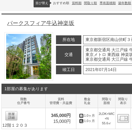
並び替え
おすすめ順
賃料順
間取り順
専有面積順
築年数順
パークスフィア牛込神楽坂
所在地
東京都新宿区南山伏町３
東京都交通局 大江戸線 
交通
東京メトロ 東西線 神楽坂
東京都交通局 大江戸線 
竣工日
2021年07月14日
1部屋の募集があります
階数
賃料
敷金
間取り
間取り
住戸番号
管理費・共益費
礼金
面積
表示
2LDK+WIC
部屋
345,000円
1.0ヶ月
詳細
+N
15,000円
1.0ヶ月
55.6㎡
12階１２０３
間