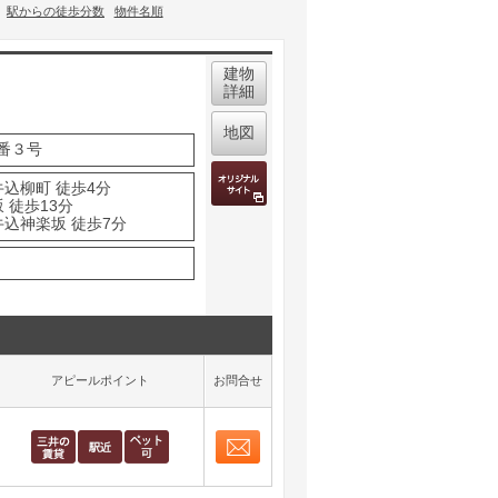
駅からの徒歩分数
物件名順
建物
詳細
地図
番３号
牛込柳町 徒歩4分
 徒歩13分
牛込神楽坂 徒歩7分
アピールポイント
お問合せ
お問合せ
取り表示