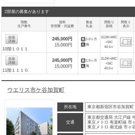
2部屋の募集があります
階数
賃料
敷金
間取り
間取り
住戸番号
管理費・共益費
礼金
面積
表示
2LDK+WIC
部屋
245,000円
1.0ヶ月
詳細
+SIC
15,000円
無
40.0㎡
10階１０１１
間
2LDK+WIC
部屋
245,000円
1.0ヶ月
詳細
+SIC
15,000円
無
40.0㎡
11階１１１０
間
ウエリス市ケ谷加賀町
所在地
東京都新宿区市谷加賀町
東京都交通局 大江戸線 
交通
東京メトロ 有楽町線 市ヶ
東京メトロ 南北線 市ヶ谷