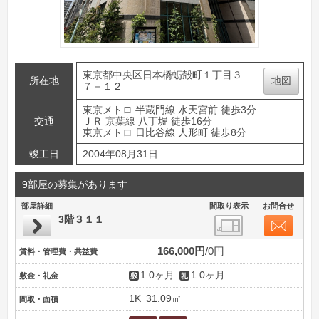
東京都中央区日本橋蛎殻町１丁目３
所在地
地図
７－１２
東京メトロ 半蔵門線 水天宮前 徒歩3分
交通
ＪＲ 京葉線 八丁堀 徒歩16分
東京メトロ 日比谷線 人形町 徒歩8分
竣工日
2004年08月31日
9部屋の募集があります
部屋詳細
間取り表示
お問合せ
3階３１１
166,000円
0円
賃料・管理費・共益費
1.0ヶ月
1.0ヶ月
敷金・礼金
1K
31.09㎡
間取・面積