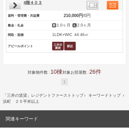
4階４０３
210,000円
0円
賃料・管理費・共益費
1.0ヶ月
2.0ヶ月
敷金・礼金
1LDK+WIC
44.46㎡
間取・面積
アピールポイント
10
26
対象物件数
対象お部屋数
1
「三井の賃貸」レジデントファーストトップ
キーワードトップ


浜町 ２５平米以上
関連キーワード