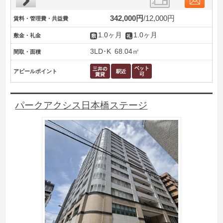
342,000円
12,000円
賃料・管理費・共益費
1.0ヶ月
1.0ヶ月
敷金・礼金
3LD･K
68.04㎡
間取・面積
アピールポイント
パークアクシス日本橋ステージ