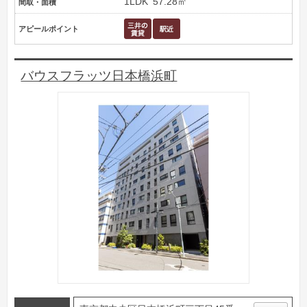
1LDK
57.28㎡
間取・面積
アピールポイント
バウスフラッツ日本橋浜町