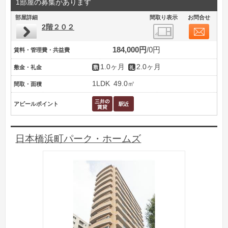
1部屋の募集があります
部屋詳細
間取り表示
お問合せ
2階２０２
184,000円
0円
賃料・管理費・共益費
1.0ヶ月
2.0ヶ月
敷金・礼金
1LDK
49.0㎡
間取・面積
アピールポイント
日本橋浜町パーク・ホームズ