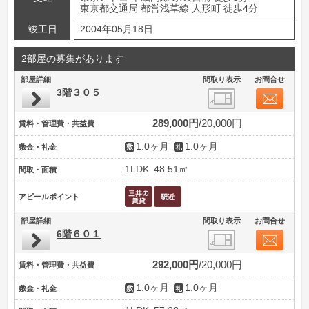
東京都交通局 都営浅草線 人形町 徒歩4分
竣工日
2004年05月18日
2部屋の募集があります
部屋詳細
間取り表示
お問合せ
3階３０５
289,000円
20,000円
賃料・管理費・共益費
1.0ヶ月
1.0ヶ月
敷金・礼金
1LDK
48.51㎡
間取・面積
アピールポイント
部屋詳細
間取り表示
お問合せ
6階６０１
292,000円
20,000円
賃料・管理費・共益費
1.0ヶ月
1.0ヶ月
敷金・礼金