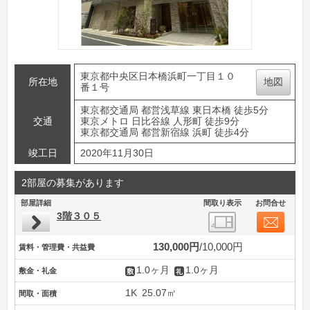
東京都中央区日本橋浜町一丁目１０
所在地
地図
番１号
東京都交通局 都営浅草線 東日本橋 徒歩5分
交通
東京メトロ 日比谷線 人形町 徒歩9分
東京都交通局 都営新宿線 浜町 徒歩4分
竣工日
2020年11月30日
2部屋の募集があります
部屋詳細
間取り表示
お問合せ
3階３０５
130,000円
10,000円
賃料・管理費・共益費
1.0ヶ月
1.0ヶ月
敷金・礼金
1K
25.07㎡
間取・面積