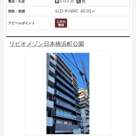
1.0ヶ月
無
敷金・礼金
1LD･K+WIC
40.01㎡
間取・面積
アピールポイント
リビオメゾン日本橋浜町公園