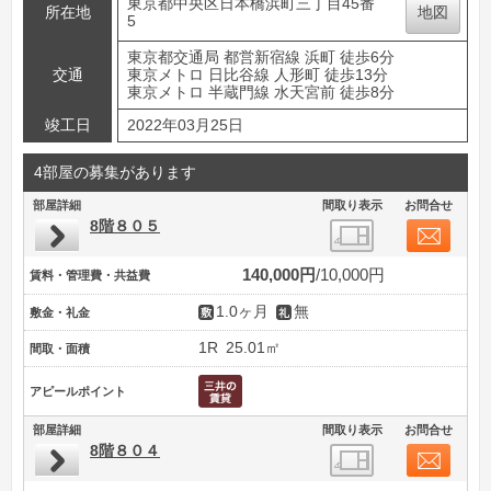
東京都中央区日本橋浜町三丁目45番
所在地
地図
5
東京都交通局 都営新宿線 浜町 徒歩6分
交通
東京メトロ 日比谷線 人形町 徒歩13分
東京メトロ 半蔵門線 水天宮前 徒歩8分
竣工日
2022年03月25日
4部屋の募集があります
部屋詳細
間取り表示
お問合せ
8階８０５
140,000円
10,000円
賃料・管理費・共益費
1.0ヶ月
無
敷金・礼金
1R
25.01㎡
間取・面積
アピールポイント
部屋詳細
間取り表示
お問合せ
8階８０４