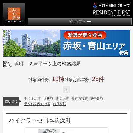
三井の賃貸
メニュー
浜町 ２５平米以上の検索結果
10
26
対象物件数
対象お部屋数
1
おすすめ順
賃料順
間取り順
専有面積順
築年数順
並び替え
駅からの徒歩分数
物件名順
ハイクラッセ日本橋浜町