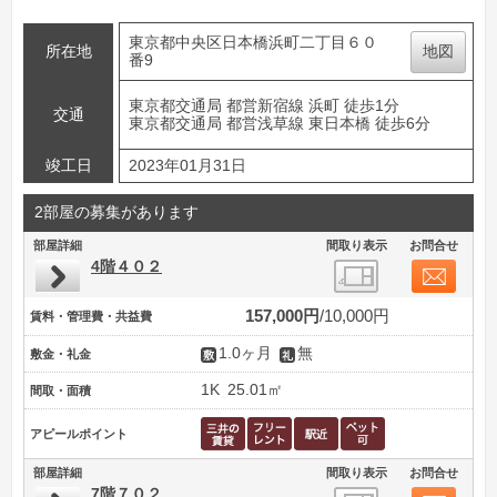
東京都中央区日本橋浜町二丁目６０
所在地
地図
番9
東京都交通局 都営新宿線 浜町 徒歩1分
交通
東京都交通局 都営浅草線 東日本橋 徒歩6分
竣工日
2023年01月31日
2部屋の募集があります
部屋詳細
間取り表示
お問合せ
4階４０２
157,000円
10,000円
賃料・管理費・共益費
1.0ヶ月
無
敷金・礼金
1K
25.01㎡
間取・面積
アピールポイント
部屋詳細
間取り表示
お問合せ
7階７０２