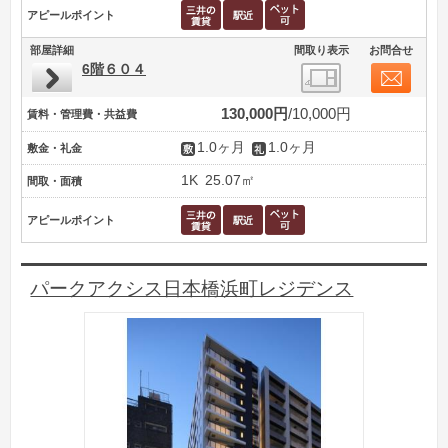
アピールポイント
部屋詳細
間取り表示
お問合せ
6階６０４
130,000円
10,000円
賃料・管理費・共益費
1.0ヶ月
1.0ヶ月
敷金・礼金
1K
25.07㎡
間取・面積
アピールポイント
パークアクシス日本橋浜町レジデンス