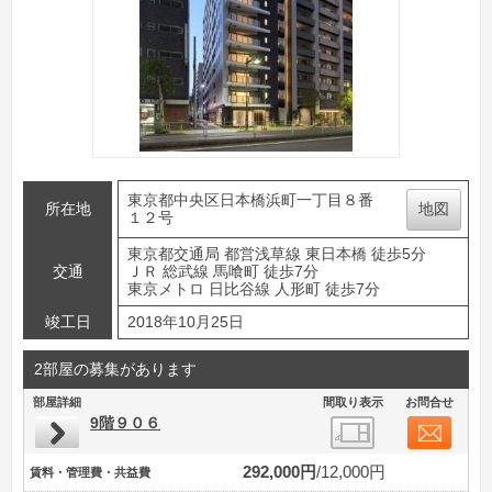
東京都中央区日本橋浜町一丁目８番
所在地
地図
１２号
東京都交通局 都営浅草線 東日本橋 徒歩5分
交通
ＪＲ 総武線 馬喰町 徒歩7分
東京メトロ 日比谷線 人形町 徒歩7分
竣工日
2018年10月25日
2部屋の募集があります
部屋詳細
間取り表示
お問合せ
9階９０６
292,000円
12,000円
賃料・管理費・共益費