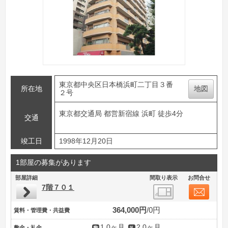
東京都中央区日本橋浜町二丁目３番
所在地
地図
２号
東京都交通局 都営新宿線 浜町 徒歩4分
交通
竣工日
1998年12月20日
1部屋の募集があります
部屋詳細
間取り表示
お問合せ
7階７０１
364,000円
0円
賃料・管理費・共益費
1.0ヶ月
2.0ヶ月
敷金・礼金