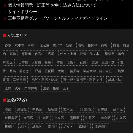
個人情報開示・訂正等 お申し込み方法について
サイトポリシー
三井不動産グループソーシャルメディアガイドライン
人気エリア
赤坂・六本木・麻布
芝公園・虎ノ門・新橋
番町・飯田橋・麹町
白金・白金
台・高輪
恵比寿・代官山・広尾
代々木上原・松濤・代々木
早稲田・落合・
神楽坂
日本橋・人形町・銀座
本郷・湯島・小石川
芝浦・三田・芝
豊
洲・月島・勝どき
戸越・五反田・大崎
祐天寺・学芸大学・自由が丘
駒沢・
用賀・二子玉川
池尻・三宿・駒場
東中野・高円寺・阿佐ヶ谷
成城・砧
上野・浅草・門前仲町
池袋・板橋・王子
区名(23区)
港区
渋谷区
中央区
新宿区
文京区
千代田区
目黒区
品川区
世田谷区
大田区
江東区
台東区
墨田区
中野区
豊島区
杉並区
板橋区
北区
練馬区
荒川区
足立区
葛飾区
江戸川区