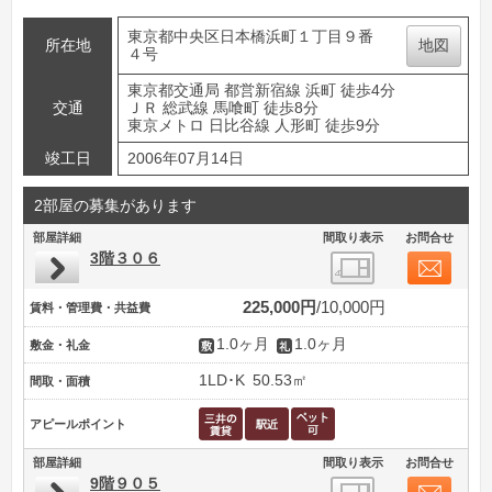
東京都中央区日本橋浜町１丁目９番
所在地
地図
４号
東京都交通局 都営新宿線 浜町 徒歩4分
交通
ＪＲ 総武線 馬喰町 徒歩8分
東京メトロ 日比谷線 人形町 徒歩9分
竣工日
2006年07月14日
2部屋の募集があります
部屋詳細
間取り表示
お問合せ
3階３０６
225,000円
10,000円
賃料・管理費・共益費
1.0ヶ月
1.0ヶ月
敷金・礼金
1LD･K
50.53㎡
間取・面積
アピールポイント
部屋詳細
間取り表示
お問合せ
9階９０５