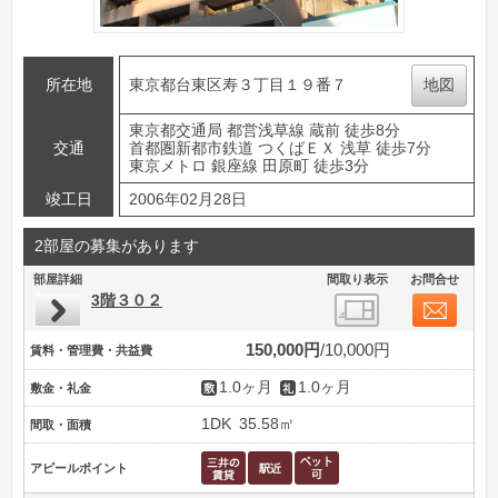
所在地
東京都台東区寿３丁目１９番７
地図
東京都交通局 都営浅草線 蔵前 徒歩8分
交通
首都圏新都市鉄道 つくばＥＸ 浅草 徒歩7分
東京メトロ 銀座線 田原町 徒歩3分
竣工日
2006年02月28日
2部屋の募集があります
部屋詳細
間取り表示
お問合せ
3階３０２
150,000円
10,000円
賃料・管理費・共益費
1.0ヶ月
1.0ヶ月
敷金・礼金
1DK
35.58㎡
間取・面積
アピールポイント