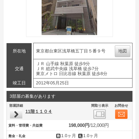
所在地
東京都台東区浅草橋五丁目５番９号
地図
ＪＲ 山手線 秋葉原 徒歩9分
交通
ＪＲ 総武中央線 浅草橋 徒歩7分
東京メトロ 日比谷線 秋葉原 徒歩8分
竣工日
2012年05月25日
3部屋の募集があります
部屋詳細
間取り表示
お問合せ
11階１１０４
198,000円
12,000円
賃料・管理費・共益費
1.0ヶ月
1.0ヶ月
敷金・礼金