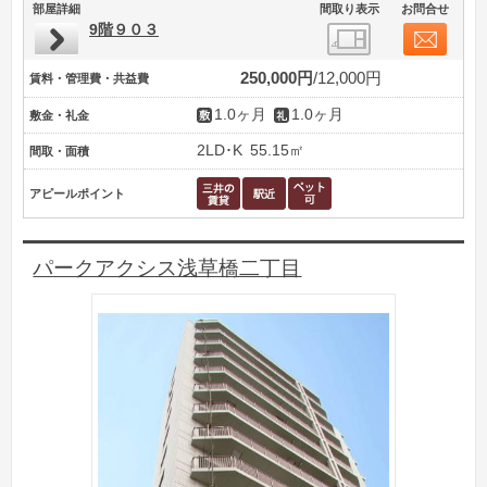
部屋詳細
間取り表示
お問合せ
9階９０３
250,000円
12,000円
賃料・管理費・共益費
1.0ヶ月
1.0ヶ月
敷金・礼金
2LD･K
55.15㎡
間取・面積
アピールポイント
パークアクシス浅草橋二丁目