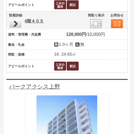
アピールポイント
部屋詳細
間取り表示
お問合せ
4階４０５
128,000円
10,000円
賃料・管理費・共益費
1.0ヶ月
無
敷金・礼金
1K
24.65㎡
間取・面積
アピールポイント
パークアクシス上野