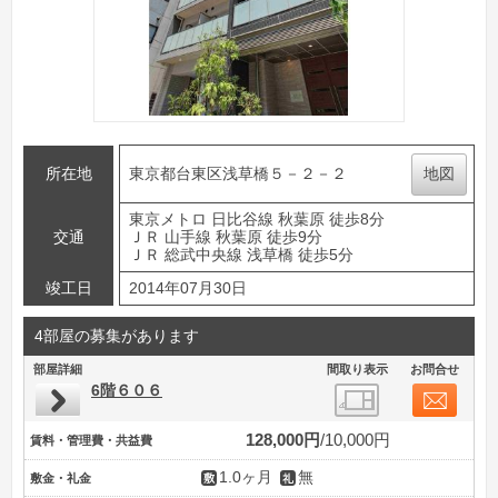
所在地
東京都台東区浅草橋５－２－２
地図
東京メトロ 日比谷線 秋葉原 徒歩8分
交通
ＪＲ 山手線 秋葉原 徒歩9分
ＪＲ 総武中央線 浅草橋 徒歩5分
竣工日
2014年07月30日
4部屋の募集があります
部屋詳細
間取り表示
お問合せ
6階６０６
128,000円
10,000円
賃料・管理費・共益費
1.0ヶ月
無
敷金・礼金