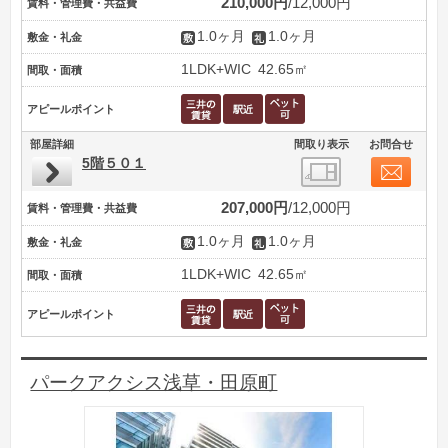
210,000円
12,000円
賃料・管理費・共益費
1.0ヶ月
1.0ヶ月
敷金・礼金
1LDK+WIC
42.65㎡
間取・面積
アピールポイント
部屋詳細
間取り表示
お問合せ
5階５０１
207,000円
12,000円
賃料・管理費・共益費
1.0ヶ月
1.0ヶ月
敷金・礼金
1LDK+WIC
42.65㎡
間取・面積
アピールポイント
パークアクシス浅草・田原町