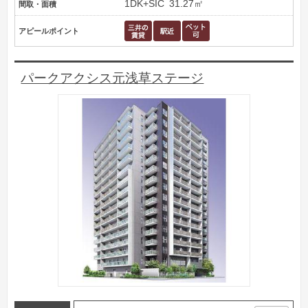
1DK+SIC
31.27㎡
間取・面積
アピールポイント
パークアクシス元浅草ステージ