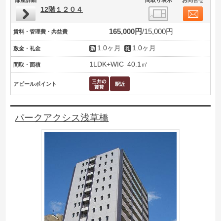
12階１２０４
165,000円
15,000円
賃料・管理費・共益費
1.0ヶ月
1.0ヶ月
敷金・礼金
1LDK+WIC
40.1㎡
間取・面積
アピールポイント
パークアクシス浅草橋