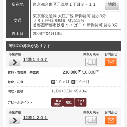
所在地
東京都台東区元浅草１丁目８－１１
地図
東京都交通局 大江戸線 新御徒町 徒歩3分
交通
ＪＲ 山手線 御徒町 徒歩13分
首都圏新都市鉄道 つくばＥＸ 新御徒町 徒歩3分
竣工日
2008年04月18日
9部屋の募集があります
部屋詳細
間取り表示
お問合せ
14階１４０７
230,000円
10,000円
賃料・管理費・共益費
1.0ヶ月
1.0ヶ月
敷金・礼金
1LDK+DEN
45.49㎡
間取・面積
アピールポイント
部屋詳細
間取り表示
お問合せ
12階１２０１