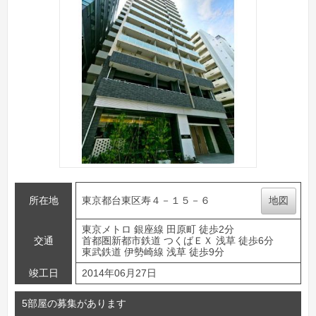
所在地
東京都台東区寿４－１５－６
地図
東京メトロ 銀座線 田原町 徒歩2分
交通
首都圏新都市鉄道 つくばＥＸ 浅草 徒歩6分
東武鉄道 伊勢崎線 浅草 徒歩9分
竣工日
2014年06月27日
5部屋の募集があります