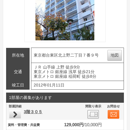
所在地
東京都台東区北上野二丁目７番９号
地図
ＪＲ 山手線 上野 徒歩9分
交通
東京メトロ 銀座線 浅草 徒歩21分
東京メトロ 銀座線 稲荷町 徒歩8分
竣工日
2012年01月11日
1部屋の募集があります
部屋詳細
間取り表示
お問合せ
3階３０５
129,000円
10,000円
賃料・管理費・共益費