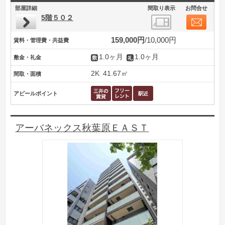
部屋詳細
間取り表示
お問合せ
5階５０２
159,000円
10,000円
賃料・管理費・共益費
1.0ヶ月
1.0ヶ月
敷金・礼金
2K
41.67㎡
間取・面積
アピールポイント
アーバネックス秋葉原ＥＡＳＴ