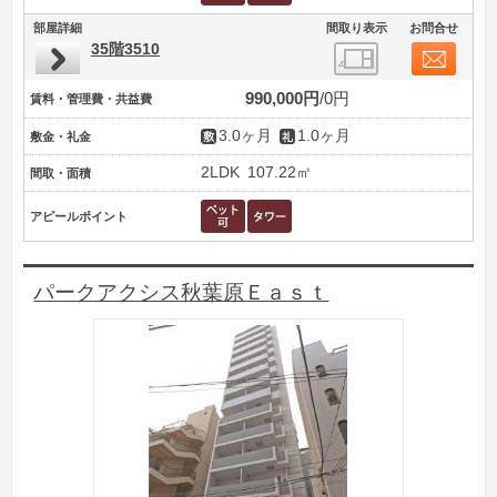
部屋詳細
間取り表示
お問合せ
35階3510
990,000円
0円
賃料・管理費・共益費
3.0ヶ月
1.0ヶ月
敷金・礼金
2LDK
107.22㎡
間取・面積
アピールポイント
パークアクシス秋葉原Ｅａｓｔ