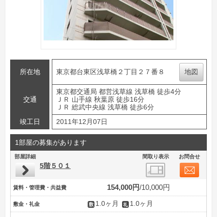
所在地
東京都台東区浅草橋２丁目２７番８
地図
東京都交通局 都営浅草線 浅草橋 徒歩4分
交通
ＪＲ 山手線 秋葉原 徒歩16分
ＪＲ 総武中央線 浅草橋 徒歩6分
竣工日
2011年12月07日
1部屋の募集があります
部屋詳細
間取り表示
お問合せ
5階５０１
154,000円
10,000円
賃料・管理費・共益費
1.0ヶ月
1.0ヶ月
敷金・礼金