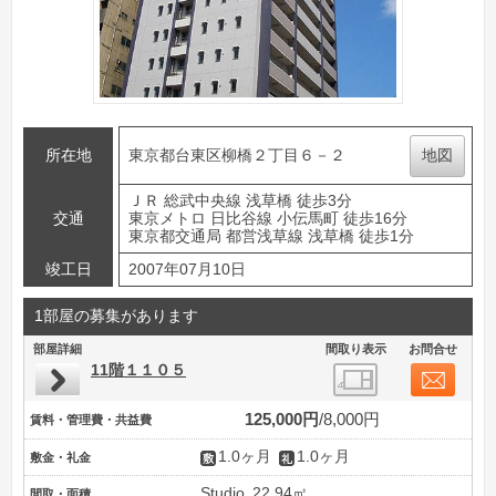
所在地
東京都台東区柳橋２丁目６－２
地図
ＪＲ 総武中央線 浅草橋 徒歩3分
交通
東京メトロ 日比谷線 小伝馬町 徒歩16分
東京都交通局 都営浅草線 浅草橋 徒歩1分
竣工日
2007年07月10日
1部屋の募集があります
部屋詳細
間取り表示
お問合せ
11階１１０５
125,000円
8,000円
賃料・管理費・共益費
1.0ヶ月
1.0ヶ月
敷金・礼金
Studio
22.94㎡
間取・面積