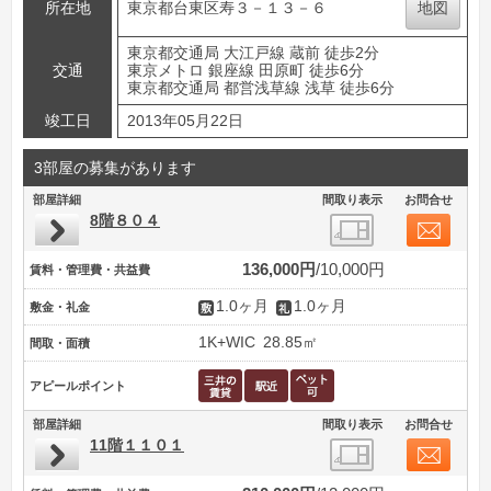
所在地
東京都台東区寿３－１３－６
地図
東京都交通局 大江戸線 蔵前 徒歩2分
交通
東京メトロ 銀座線 田原町 徒歩6分
東京都交通局 都営浅草線 浅草 徒歩6分
竣工日
2013年05月22日
3部屋の募集があります
部屋詳細
間取り表示
お問合せ
8階８０４
136,000円
10,000円
賃料・管理費・共益費
1.0ヶ月
1.0ヶ月
敷金・礼金
1K+WIC
28.85㎡
間取・面積
アピールポイント
部屋詳細
間取り表示
お問合せ
11階１１０１