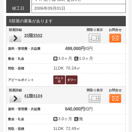
竣工日
2006年09月01日
5部屋の募集があります
部屋詳細
間取り表示
お問合せ
35階3502
499,000円
0円
賃料・管理費・共益費
3.0ヶ月
1.0ヶ月
敷金・礼金
1LDK
70.24㎡
間取・面積
アピールポイント
部屋詳細
間取り表示
お問合せ
41階4104
640,000円
0円
賃料・管理費・共益費
3.0ヶ月
無
敷金・礼金
1LDK
72.49㎡
間取・面積