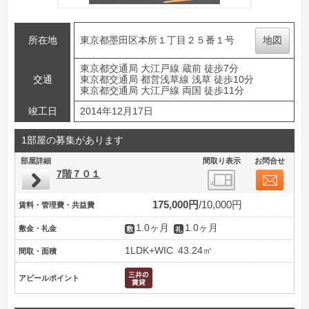
所在地
東京都墨田区本所１丁目２５番１号
地図
東京都交通局 大江戸線 蔵前 徒歩7分
交通
東京都交通局 都営浅草線 浅草 徒歩10分
東京都交通局 大江戸線 両国 徒歩11分
竣工日
2014年12月17日
1部屋の募集があります
部屋詳細
間取り表示
お問合せ
7階７０１
175,000円
10,000円
賃料・管理費・共益費
1.0ヶ月
1.0ヶ月
敷金・礼金
1LDK+WIC
43.24㎡
間取・面積
アピールポイント