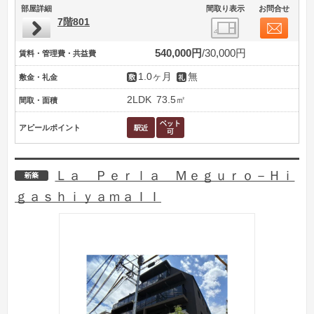
部屋詳細
間取り表示
お問合せ
7階801
540,000円
30,000円
賃料・管理費・共益費
1.0ヶ月
無
敷金・礼金
2LDK
73.5㎡
間取・面積
アピールポイント
Ｌａ Ｐｅｒｌａ Ｍｅｇｕｒｏ－Ｈｉ
新築
ｇａｓｈｉｙａｍａＩＩ