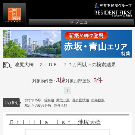
三井の賃貸
メニュー
池尻大橋 ２ＬＤＫ ７０万円以下の検索結果
3
3
対象物件数
対象お部屋数
1
おすすめ順
賃料順
間取り順
専有面積順
築年数順
並び替え
駅からの徒歩分数
物件名順
Ｂｒｉｌｌｉａ ｉｓｔ 池尻大橋