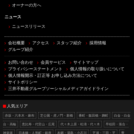
オーナーの方へ
ニュース
ニュースリリース
会社概要
アクセス
スタッフ紹介
採用情報
グループ紹介
お問い合わせ
会員サービス
サイトマップ
プライバシーステートメント
個人情報の取り扱いについて
個人情報開示・訂正等 お申し込み方法について
サイトポリシー
三井不動産グループソーシャルメディアガイドライン
人気エリア
赤坂・六本木・麻布
芝公園・虎ノ門・新橋
番町・飯田橋・麹町
白金・白金
台・高輪
恵比寿・代官山・広尾
代々木上原・松濤・代々木
早稲田・落合・
神楽坂
日本橋・人形町・銀座
本郷・湯島・小石川
芝浦・三田・芝
豊