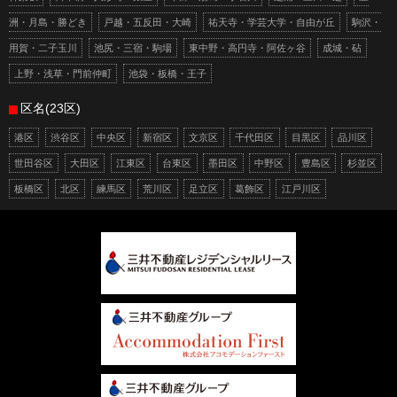
洲・月島・勝どき
戸越・五反田・大崎
祐天寺・学芸大学・自由が丘
駒沢・
用賀・二子玉川
池尻・三宿・駒場
東中野・高円寺・阿佐ヶ谷
成城・砧
上野・浅草・門前仲町
池袋・板橋・王子
区名(23区)
港区
渋谷区
中央区
新宿区
文京区
千代田区
目黒区
品川区
世田谷区
大田区
江東区
台東区
墨田区
中野区
豊島区
杉並区
板橋区
北区
練馬区
荒川区
足立区
葛飾区
江戸川区