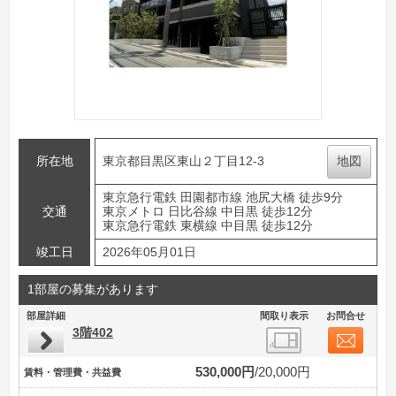
所在地
東京都目黒区東山２丁目12-3
地図
東京急行電鉄 田園都市線 池尻大橋 徒歩9分
交通
東京メトロ 日比谷線 中目黒 徒歩12分
東京急行電鉄 東横線 中目黒 徒歩12分
竣工日
2026年05月01日
1部屋の募集があります
部屋詳細
間取り表示
お問合せ
3階402
530,000円
20,000円
賃料・管理費・共益費