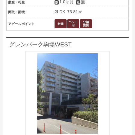
1.0ヶ月
無
敷金・礼金
2LDK
73.81㎡
間取・面積
アピールポイント
グレンパーク駒場WEST