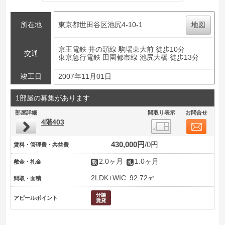
所在地
東京都世田谷区池尻4-10-1
地図
京王電鉄 井の頭線 駒場東大前 徒歩10分
交通
東京急行電鉄 田園都市線 池尻大橋 徒歩13分
竣工日
2007年11月01日
1部屋の募集があります
部屋詳細
間取り表示
お問合せ
4階403
430,000円
0円
賃料・管理費・共益費
2.0ヶ月
1.0ヶ月
敷金・礼金
2LDK+WIC
92.72㎡
間取・面積
アピールポイント