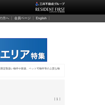
三井のレジデント
の方へ
会員ページ
English
社限定取扱い物件や新築、ペット可物件等の上質な物
1