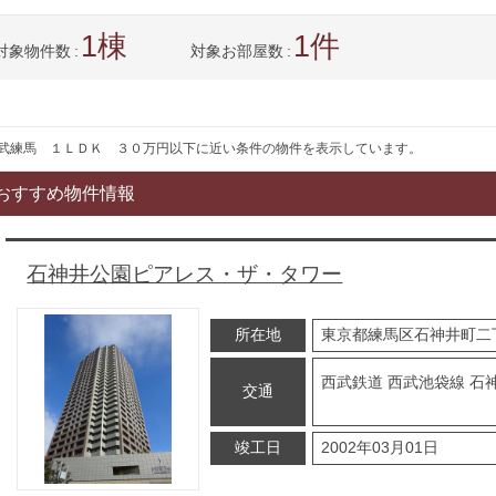
1
1
対象物件数
対象お部屋数
武練馬 １ＬＤＫ ３０万円以下に近い条件の物件を表示しています。
おすすめ物件情報
石神井公園ピアレス・ザ・タワー
所在地
東京都練馬区石神井町二
西武鉄道 西武池袋線 石
交通
竣工日
2002年03月01日