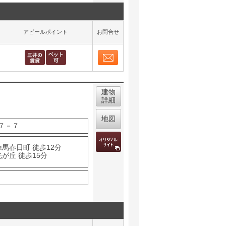
アピールポイント
お問合せ
お問合せ
取り表示
建物
詳細
地図
７－７
馬春日町 徒歩12分
が丘 徒歩15分