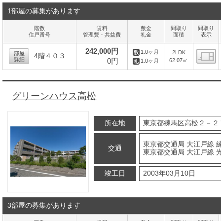
1部屋の募集があります
階数
賃料
敷金
間取り
間取り
住戸番号
管理費・共益費
礼金
面積
表示
242,000円
1.0ヶ月
2LDK
部屋
4階４０３
詳細
0円
62.07㎡
1.0ヶ月
間
グリーンハウス高松
所在地
東京都練馬区高松２－２
東京都交通局 大江戸線 練
交通
東京都交通局 大江戸線 光
竣工日
2003年03月10日
3部屋の募集があります