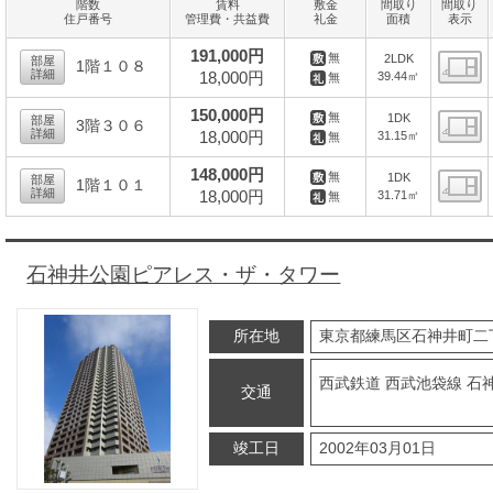
階数
賃料
敷金
間取り
間取り
住戸番号
管理費・共益費
礼金
面積
表示
191,000円
無
2LDK
部屋
1階１０８
詳細
18,000円
39.44㎡
無
間
150,000円
無
1DK
部屋
3階３０６
詳細
18,000円
31.15㎡
無
間
148,000円
無
1DK
部屋
1階１０１
詳細
18,000円
31.71㎡
無
間
石神井公園ピアレス・ザ・タワー
所在地
東京都練馬区石神井町二
西武鉄道 西武池袋線 石
交通
竣工日
2002年03月01日