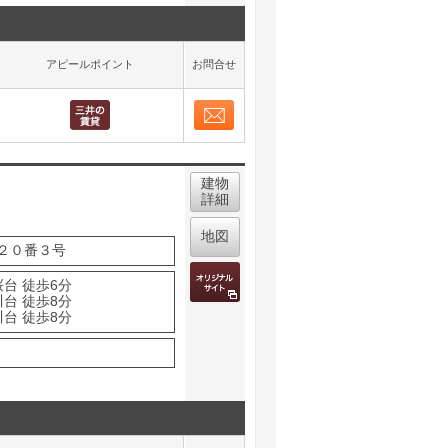
アピールポイント
お問合せ
お問合せ
取り表示
建物
詳細
地図
２０番３号
台 徒歩6分
台 徒歩8分
台 徒歩8分