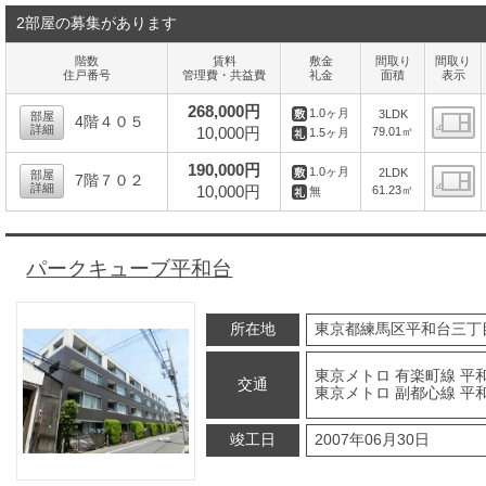
2部屋の募集があります
階数
賃料
敷金
間取り
間取り
住戸番号
管理費・共益費
礼金
面積
表示
268,000円
1.0ヶ月
3LDK
部屋
4階４０５
詳細
10,000円
79.01㎡
1.5ヶ月
間
190,000円
1.0ヶ月
2LDK
部屋
7階７０２
詳細
10,000円
61.23㎡
無
間
パークキューブ平和台
所在地
東京都練馬区平和台三丁
東京メトロ 有楽町線 平和
交通
東京メトロ 副都心線 平和
竣工日
2007年06月30日