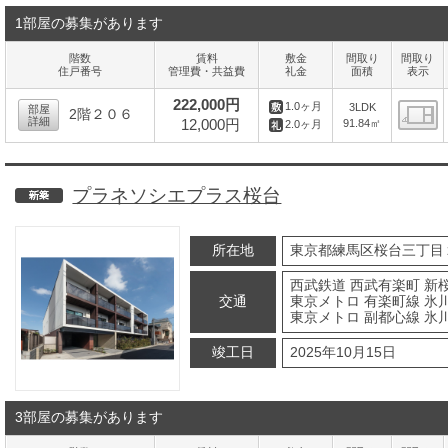
1部屋の募集があります
階数
賃料
敷金
間取り
間取り
住戸番号
管理費・共益費
礼金
面積
表示
222,000円
1.0ヶ月
3LDK
部屋
2階２０６
詳細
12,000円
91.84㎡
2.0ヶ月
間
プラネソシエプラス桜台
新築
所在地
東京都練馬区桜台三丁目
西武鉄道 西武有楽町 新桜
交通
東京メトロ 有楽町線 氷川
東京メトロ 副都心線 氷川
竣工日
2025年10月15日
3部屋の募集があります