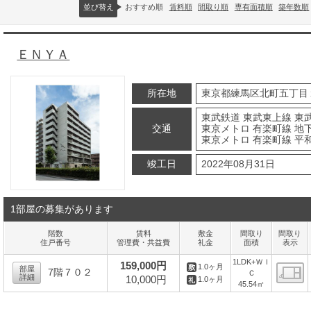
並び替え
おすすめ順
賃料順
間取り順
専有面積順
築年数順
ＥＮＹＡ
所在地
東京都練馬区北町五丁目
東武鉄道 東武東上線 東武
交通
東京メトロ 有楽町線 地下
東京メトロ 有楽町線 平和
竣工日
2022年08月31日
1部屋の募集があります
階数
賃料
敷金
間取り
間取り
住戸番号
管理費・共益費
礼金
面積
表示
1LDK+ＷＩ
159,000円
1.0ヶ月
部屋
7階７０２
Ｃ
詳細
10,000円
1.0ヶ月
45.54㎡
間