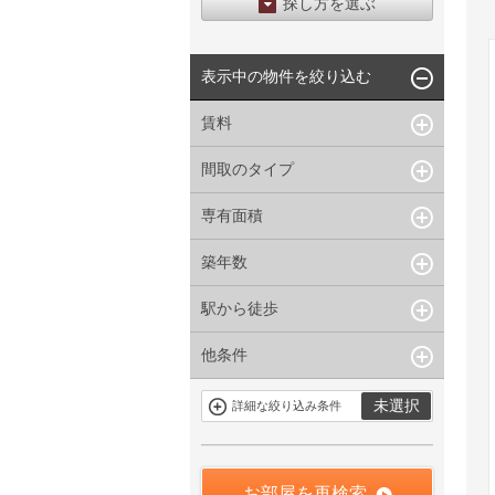
探し方を選ぶ
エリアから探す
表示中の物件を絞り込む
区から探す
地図から探す
賃料
沿線から探す
間取のタイプ
~
下限なし
上限なし
管理費/共益費含む
専有面積
1R〜1K
1DK〜1LDK
礼金なし
2K〜2LDK
3K〜3LDK
敷金なし
築年数
~
指定なし
指定なし
4LDK〜
礼金１ヶ月以下
駅から徒歩
指定なし
新築
フリーレント付き
1年以内
3年以内
他条件
指定なし
1分以内
5年以内
10年以内
3分以内
5分以内
15年以内
駐車場有
当社限定物件
未選択
詳細な絞り込み条件
10分以内
15分以内
定期借家を含
三井の賃貸物
まない
件
申込無し物件
のみ表示
お部屋を再検索