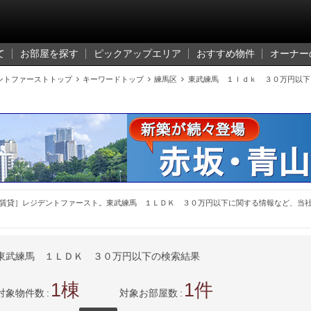
て
お部屋を探す
ピックアップエリア
おすすめ物件
オーナー
ントファーストトップ

キーワードトップ

練馬区

東武練馬 １ｌｄｋ ３０万円以下
賃貸］レジデントファースト。東武練馬 １ＬＤＫ ３０万円以下に関する情報など、当
東武練馬 １ＬＤＫ ３０万円以下の検索結果
1
1
対象物件数
対象お部屋数