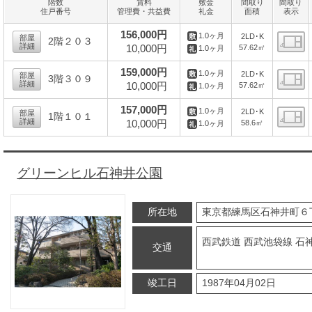
階数
賃料
敷金
間取り
間取り
住戸番号
管理費・共益費
礼金
面積
表示
156,000円
1.0ヶ月
2LD･K
部屋
2階２０３
詳細
10,000円
57.62㎡
1.0ヶ月
間
159,000円
1.0ヶ月
2LD･K
部屋
3階３０９
詳細
10,000円
57.62㎡
1.0ヶ月
間
157,000円
1.0ヶ月
2LD･K
部屋
1階１０１
詳細
10,000円
58.6㎡
1.0ヶ月
間
グリーンヒル石神井公園
所在地
東京都練馬区石神井町６
西武鉄道 西武池袋線 石神
交通
竣工日
1987年04月02日