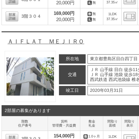
詳細
20,000円
37.35㎡
無
間
169,000円
無
1LDK
部屋
3階３０４
詳細
20,000円
37.35㎡
無
間
ＡＩＦＬＡＴ ＭＥＪＩＲＯ
所在地
東京都豊島区目白四丁目
ＪＲ 山手線 目白 徒歩11
交通
ＪＲ 山手線 池袋 徒歩18
西武鉄道 西武池袋線 椎名
竣工日
2020年03月31日
2部屋の募集があります
階数
賃料
敷金
間取り
間取り
住戸番号
管理費・共益費
礼金
面積
表示
154,000円
1.0ヶ月
1LDK
部屋
3階３０３