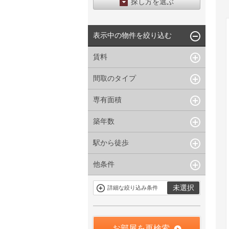
探し方を選ぶ
エリアから探す
表示中の物件を絞り込む
区から探す
地図から探す
賃料
沿線から探す
間取のタイプ
~
下限なし
上限なし
管理費/共益費含む
専有面積
1R〜1K
1DK〜1LDK
礼金なし
2K〜2LDK
3K〜3LDK
敷金なし
築年数
~
指定なし
指定なし
4LDK〜
礼金１ヶ月以下
駅から徒歩
指定なし
新築
フリーレント付き
1年以内
3年以内
他条件
指定なし
1分以内
5年以内
10年以内
3分以内
5分以内
15年以内
駐車場有
当社限定物件
未選択
詳細な絞り込み条件
10分以内
15分以内
定期借家を含
三井の賃貸物
まない
件
申込無し物件
のみ表示
お部屋を再検索