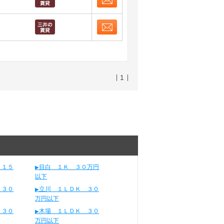
お問合せ
取り表示
お問合せ
取り表示
1
 １５
目白 １Ｋ ３０万円
以下
 ３０
立川 １ＬＤＫ ３０
万円以下
 ３０
木場 １ＬＤＫ ３０
万円以下