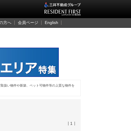
三井のレジデント
の方へ
会員ページ
English
定取扱い物件や新築、ペット可物件等の上質な物件を
1