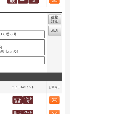
お問合せ
取り表示
建物
詳細
地図
３６番６号
分
分
町 徒歩9分
アピールポイント
お問合せ
お問合せ
取り表示