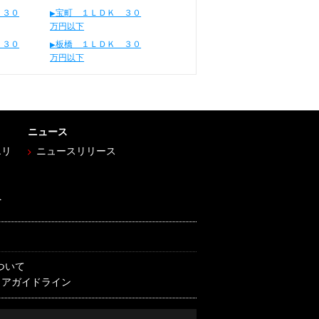
 ３０
宝町 １ＬＤＫ ３０
万円以下
 ３０
板橋 １ＬＤＫ ３０
万円以下
ニュース
エリ
ニュースリリース
へ
ついて
ィアガイドライン