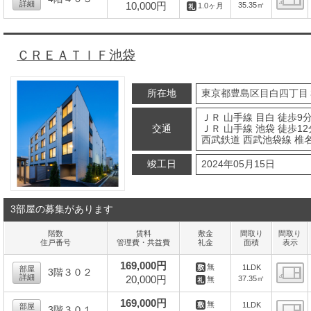
詳細
10,000円
35.35㎡
1.0ヶ月
間
ＣＲＥＡＴＩＦ池袋
所在地
東京都豊島区目白四丁目
ＪＲ 山手線 目白 徒歩9
交通
ＪＲ 山手線 池袋 徒歩12
西武鉄道 西武池袋線 椎名
竣工日
2024年05月15日
3部屋の募集があります
階数
賃料
敷金
間取り
間取り
住戸番号
管理費・共益費
礼金
面積
表示
169,000円
無
1LDK
部屋
3階３０２
詳細
20,000円
37.35㎡
無
間
169,000円
無
1LDK
部屋
3階３０１