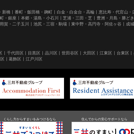
・新橋
番町・飯田橋・麹町
白金・白金台・高輪
恵比寿・代官山・
町・銀座
本郷・湯島・小石川
芝浦・三田・芝
豊洲・月島・勝ど
用賀・二子玉川
池尻・三宿・駒場
東中野・高円寺・阿佐ヶ谷
成
区
千代田区
目黒区
品川区
世田谷区
大田区
江東区
台東区
立区
葛飾区
江戸川区
くらし方からすまいをみつけるなら
住んでからの安心サポートなら