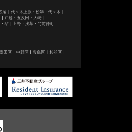
広尾
代々木上原・松濤・代々木
き
戸越・五反田・大崎
城・砧
上野・浅草・門前仲町
墨田区
中野区
豊島区
杉並区