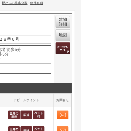
駅からの徒歩分数
物件名順
建物
詳細
地図
２８番６号
場 徒歩5分
歩5分
分
アピールポイント
お問合せ
お問合せ
取り表示