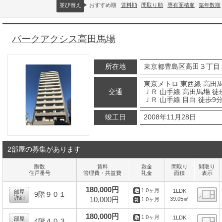
並び替え
おすすめ順
賃料順
間取り順
専有面積順
築年数順
パークアクシス高田馬場
所在地
東京都豊島区高田３丁目
東京メトロ 東西線 高田馬
交通
ＪＲ 山手線 高田馬場 徒
ＪＲ 山手線 目白 徒歩9
竣工日
2008年11月28日
2部屋の募集があります
階数
賃料
敷金
間取り
間取り
住戸番号
管理費・共益費
礼金
面積
表示
180,000円
1.0ヶ月
1LDK
部屋
9階９０１
詳細
10,000円
39.05㎡
1.0ヶ月
間
180,000円
1.0ヶ月
1LDK
部屋
4階４０３