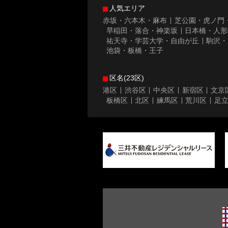
人気エリア
赤坂・六本木・麻布
芝公園・虎ノ門
早稲田・落合・神楽坂
日本橋・人形
祐天寺・学芸大学・自由が丘
駒沢・
池袋・板橋・王子
区名(23区)
港区
渋谷区
中央区
新宿区
文京
板橋区
北区
練馬区
荒川区
足