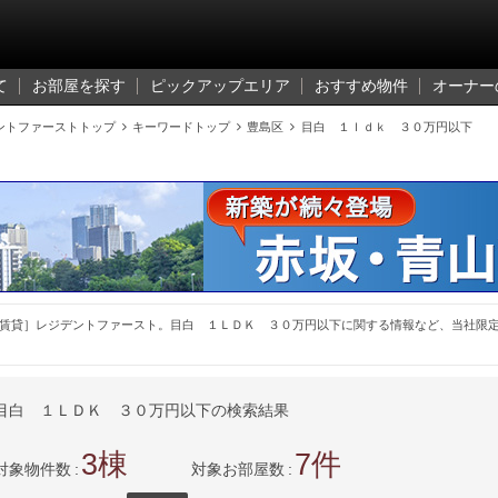
て
お部屋を探す
ピックアップエリア
おすすめ物件
オーナー
ントファーストトップ

キーワードトップ

豊島区

目白 １ｌｄｋ ３０万円以下
賃貸］レジデントファースト。目白 １ＬＤＫ ３０万円以下に関する情報など、当社限
目白 １ＬＤＫ ３０万円以下の検索結果
3
7
対象物件数
対象お部屋数