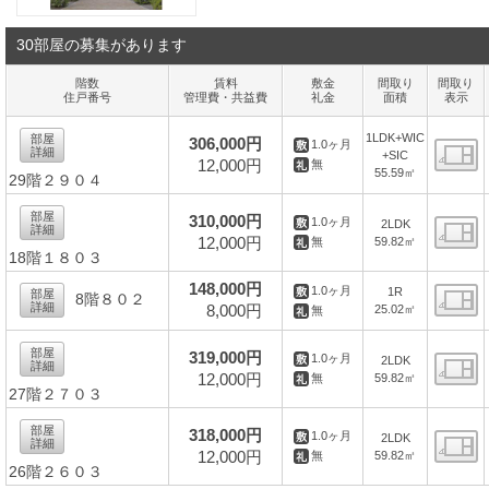
30部屋の募集があります
階数
賃料
敷金
間取り
間取り
住戸番号
管理費・共益費
礼金
面積
表示
1LDK+WIC
部屋
306,000円
1.0ヶ月
詳細
+SIC
12,000円
無
55.59㎡
29階２９０４
間
部屋
310,000円
1.0ヶ月
2LDK
詳細
12,000円
59.82㎡
無
18階１８０３
間
148,000円
1.0ヶ月
1R
部屋
8階８０２
詳細
8,000円
25.02㎡
無
間
部屋
319,000円
1.0ヶ月
2LDK
詳細
12,000円
59.82㎡
無
27階２７０３
間
部屋
318,000円
1.0ヶ月
2LDK
詳細
12,000円
59.82㎡
無
26階２６０３
間