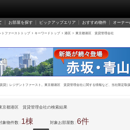
て
お部屋を探す
ピックアップエリア
おすすめ物件
オーナー
ントファーストトップ

キーワードトップ

港区

東京都港区 賃貸管理会社
賃貸］レジデントファースト。東京都港区 賃貸管理会社に関する情報など、当社限定取
東京都港区 賃貸管理会社の検索結果
1
6
対象物件数
対象お部屋数