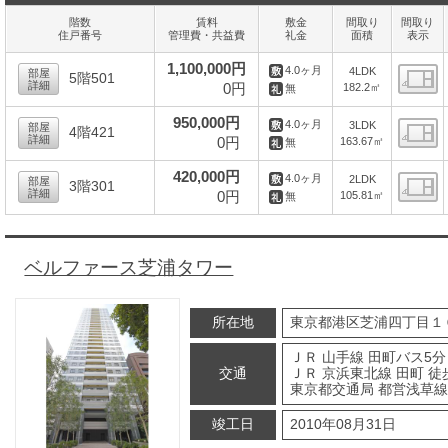
階数
賃料
敷金
間取り
間取り
住戸番号
管理費・共益費
礼金
面積
表示
1,100,000円
4.0ヶ月
4LDK
部屋
5階501
詳細
0円
182.2㎡
無
間
950,000円
4.0ヶ月
3LDK
部屋
4階421
詳細
0円
163.67㎡
無
間
420,000円
4.0ヶ月
2LDK
部屋
3階301
詳細
0円
105.81㎡
無
間
ベルファース芝浦タワー
所在地
東京都港区芝浦四丁目１
ＪＲ 山手線 田町バス5分
交通
ＪＲ 京浜東北線 田町 徒
東京都交通局 都営浅草線 
竣工日
2010年08月31日