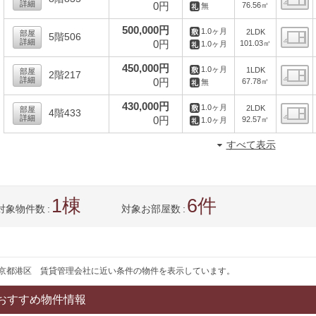
詳細
0円
76.56㎡
無
間
500,000円
1.0ヶ月
2LDK
部屋
5階506
詳細
0円
101.03㎡
1.0ヶ月
間
450,000円
1.0ヶ月
1LDK
部屋
2階217
詳細
0円
67.78㎡
無
間
430,000円
1.0ヶ月
2LDK
部屋
4階433
詳細
0円
92.57㎡
1.0ヶ月
間
すべて表示
1
6
対象物件数
対象お部屋数
京都港区 賃貸管理会社に近い条件の物件を表示しています。
おすすめ物件情報