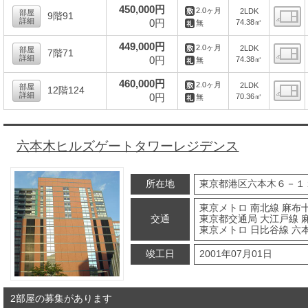
450,000円
2.0ヶ月
2LDK
部屋
9階91
詳細
0円
74.38㎡
無
間
449,000円
2.0ヶ月
2LDK
部屋
7階71
詳細
0円
74.38㎡
無
間
460,000円
2.0ヶ月
2LDK
部屋
12階124
詳細
0円
70.36㎡
無
間
六本木ヒルズゲートタワーレジデンス
所在地
東京都港区六本木６－１
東京メトロ 南北線 麻布十
交通
東京都交通局 大江戸線 
東京メトロ 日比谷線 六本
竣工日
2001年07月01日
2部屋の募集があります