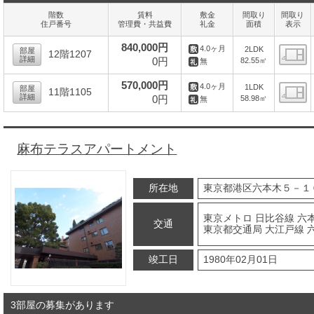
階数
賃料
敷金
間取り
間取り
住戸番号
管理費・共益費
礼金
面積
表示
840,000円
4.0ヶ月
2LDK
部屋
12階1207
詳細
0円
82.55㎡
無
間
570,000円
4.0ヶ月
1LDK
部屋
11階1105
詳細
0円
58.98㎡
無
間
麻布テラスアパートメント
所在地
東京都港区六本木５－１
東京メトロ 日比谷線 六本
交通
東京都交通局 大江戸線 
竣工日
1980年02月01日
3部屋の募集があります