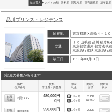
並び替え
おすすめ順
賃料順
間取り順
専有面積順
築年数順
品川プリンス・レジデンス
所在地
東京都港区高輪４－１０
ＪＲ 山手線 品川 徒歩6
交通
東京都交通局 都営浅草線 
京浜急行電鉄 京浜急行線 
竣工日
1995年03月01日
6部屋の募集があります
階数
賃料
敷金
間取り
間取り
住戸番号
管理費・共益費
礼金
面積
表示
480,000円
1.0ヶ月
2LDK
部屋
3階335
詳細
0円
76.56㎡
1.0ヶ月
間
550,000円
1.0ヶ月
2LDK
部屋
8階835