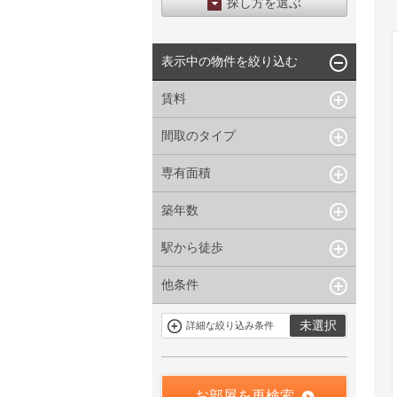
探し方を選ぶ
エリアから探す
表示中の物件を絞り込む
区から探す
地図から探す
賃料
沿線から探す
間取のタイプ
~
下限なし
上限なし
管理費/共益費含む
専有面積
1R〜1K
1DK〜1LDK
礼金なし
2K〜2LDK
3K〜3LDK
敷金なし
築年数
~
指定なし
指定なし
4LDK〜
礼金１ヶ月以下
駅から徒歩
指定なし
新築
フリーレント付き
1年以内
3年以内
他条件
指定なし
1分以内
5年以内
10年以内
3分以内
5分以内
15年以内
駐車場有
当社限定物件
未選択
詳細な絞り込み条件
10分以内
15分以内
定期借家を含
三井の賃貸物
まない
件
申込無し物件
のみ表示
お部屋を再検索