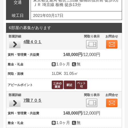
東京都交通局 都営三田線 板橋区役所前 徒歩5分
交通
ＪＲ 埼京線 板橋 徒歩13分
竣工日
2021年03月17日
6部屋の募集があります
部屋詳細
間取り表示
お問合せ
4階４０１
148,000円
12,000円
賃料・管理費・共益費
1.0ヶ月
無
敷金・礼金
1LDK
31.05㎡
間取・面積
アピールポイント
部屋詳細
間取り表示
お問合せ
7階７０５
148,000円
12,000円
賃料・管理費・共益費
1.0ヶ月
無
敷金・礼金