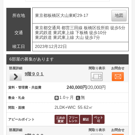
所在地
東京都板橋区大山東町29-17
地図
東京都交通局 都営三田線 板橋区役所前 徒歩5分
交通
東武鉄道 東武東上線 下板橋 徒歩10分
東武鉄道 東武東上線 大山 徒歩7分
竣工日
2023年12月22日
6部屋の募集があります
部屋詳細
間取り表示
お問合せ
9階９０１
240,000円
20,000円
賃料・管理費・共益費
1.0ヶ月
無
敷金・礼金
2LDK+WIC
55.62㎡
間取・面積
アピールポイント
部屋詳細
間取り表示
お問合せ