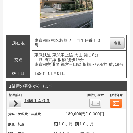
東京都板橋区板橋２丁目１９番１０
所在地
地図
号
東武鉄道 東武東上線 大山 徒歩8分
交通
ＪＲ 埼京線 板橋 徒歩15分
東京都交通局 都営三田線 板橋区役所前 徒歩6分
竣工日
1998年01月01日
1部屋の募集があります
部屋詳細
間取り表示
お問合せ
14階１４０３
189,000円
10,000円
賃料・管理費・共益費
1.0ヶ月
1.0ヶ月
敷金・礼金