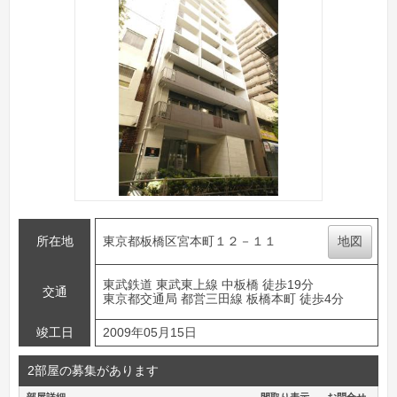
所在地
東京都板橋区宮本町１２－１１
地図
東武鉄道 東武東上線 中板橋 徒歩19分
交通
東京都交通局 都営三田線 板橋本町 徒歩4分
竣工日
2009年05月15日
2部屋の募集があります
部屋詳細
間取り表示
お問合せ