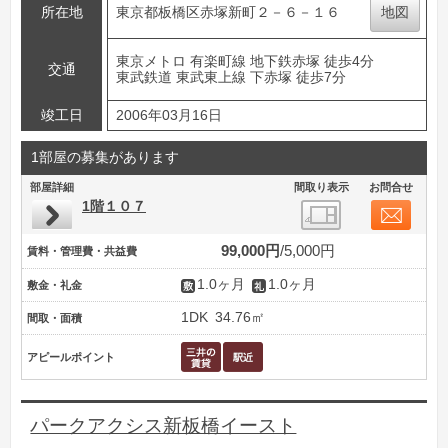
所在地
東京都板橋区赤塚新町２－６－１６
地図
東京メトロ 有楽町線 地下鉄赤塚 徒歩4分
交通
東武鉄道 東武東上線 下赤塚 徒歩7分
竣工日
2006年03月16日
1部屋の募集があります
部屋詳細
間取り表示
お問合せ
1階１０７
99,000円
5,000円
賃料・管理費・共益費
1.0ヶ月
1.0ヶ月
敷金・礼金
1DK
34.76㎡
間取・面積
アピールポイント
パークアクシス新板橋イースト