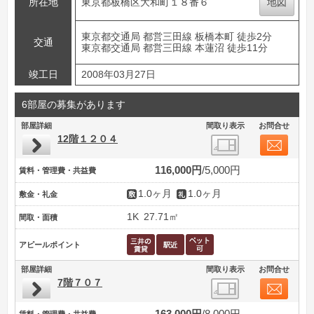
所在地
東京都板橋区大和町１８番６
地図
東京都交通局 都営三田線 板橋本町 徒歩2分
交通
東京都交通局 都営三田線 本蓮沼 徒歩11分
竣工日
2008年03月27日
6部屋の募集があります
部屋詳細
間取り表示
お問合せ
12階１２０４
116,000円
5,000円
賃料・管理費・共益費
1.0ヶ月
1.0ヶ月
敷金・礼金
1K
27.71㎡
間取・面積
アピールポイント
部屋詳細
間取り表示
お問合せ
7階７０７
163,000円
8,000円
賃料・管理費・共益費