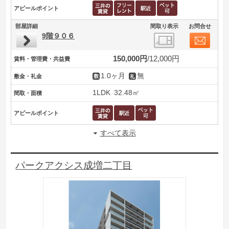
アピールポイント
部屋詳細
間取り表示
お問合せ
9階９０６
150,000円
12,000円
賃料・管理費・共益費
1.0ヶ月
無
敷金・礼金
1LDK
32.48㎡
間取・面積
アピールポイント
すべて表示
パークアクシス成増二丁目