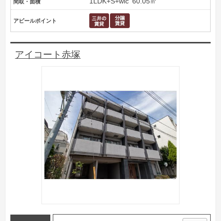
1LDK+S+wic
60.05㎡
間取・面積
アピールポイント
アイコート赤塚