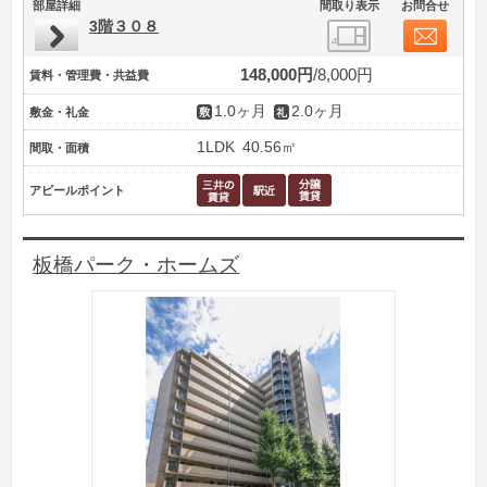
部屋詳細
間取り表示
お問合せ
3階３０８
148,000円
8,000円
賃料・管理費・共益費
1.0ヶ月
2.0ヶ月
敷金・礼金
1LDK
40.56㎡
間取・面積
アピールポイント
板橋パーク・ホームズ