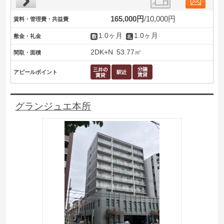
165,000円
10,000円
賃料・管理費・共益費
1.0ヶ月
1.0ヶ月
敷金・礼金
2DK+N
53.77㎡
間取・面積
アピールポイント
グランジュエ本所