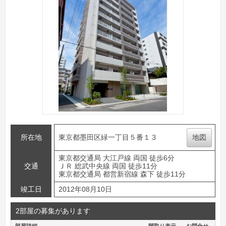
所在地
東京都墨田区緑一丁目５番１３
地図
東京都交通局 大江戸線 両国 徒歩6分
交通
ＪＲ 総武中央線 両国 徒歩11分
東京都交通局 都営新宿線 森下 徒歩11分
竣工日
2012年08月10日
2部屋の募集があります
部屋詳細
間取り表示
お問合せ