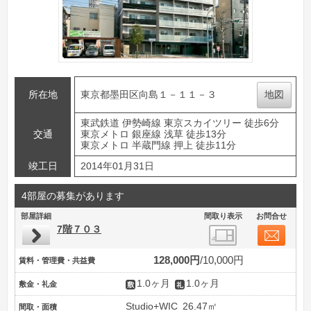
所在地
東京都墨田区向島１－１１－３
地図
東武鉄道 伊勢崎線 東京スカイツリー 徒歩6分
交通
東京メトロ 銀座線 浅草 徒歩13分
東京メトロ 半蔵門線 押上 徒歩11分
竣工日
2014年01月31日
4部屋の募集があります
部屋詳細
間取り表示
お問合せ
7階７０３
128,000円
10,000円
賃料・管理費・共益費
1.0ヶ月
1.0ヶ月
敷金・礼金
Studio+WIC
26.47㎡
間取・面積