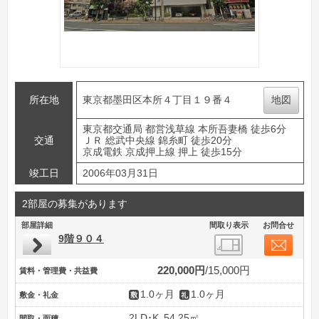
所在地
東京都墨田区本所４丁目１９番４
地図
東京都交通局 都営浅草線 本所吾妻橋 徒歩6分
交通
ＪＲ 総武中央線 錦糸町 徒歩20分
京成電鉄 京成押上線 押上 徒歩15分
竣工日
2006年03月31日
2部屋の募集があります
部屋詳細
間取り表示
お問合せ
9階９０４
220,000円
15,000円
賃料・管理費・共益費
1.0ヶ月
1.0ヶ月
敷金・礼金
2LD･K
54.25㎡
間取・面積