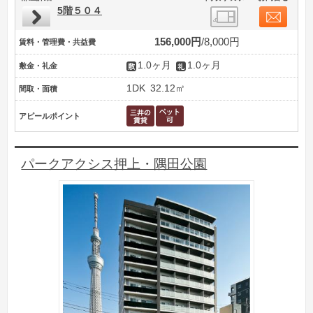
5階５０４
156,000円
8,000円
賃料・管理費・共益費
1.0ヶ月
1.0ヶ月
敷金・礼金
1DK
32.12㎡
間取・面積
アピールポイント
パークアクシス押上・隅田公園