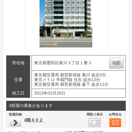
所在地
東京都墨田区菊川３丁目１番３
地図
東京都交通局 都営新宿線 菊川 徒歩2分
交通
東京メトロ 半蔵門線 住吉 徒歩13分
東京都交通局 都営新宿線 森下 徒歩11分
竣工日
2013年03月29日
4部屋の募集があります
部屋詳細
間取り表示
お問合せ
4階４０２