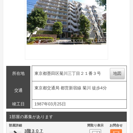
所在地
東京都墨田区菊川三丁目２１番３号
地図
東京都交通局 都営新宿線 菊川 徒歩4分
交通
竣工日
1987年03月25日
1部屋の募集があります
部屋詳細
間取り表示
お問合せ
3階３０７