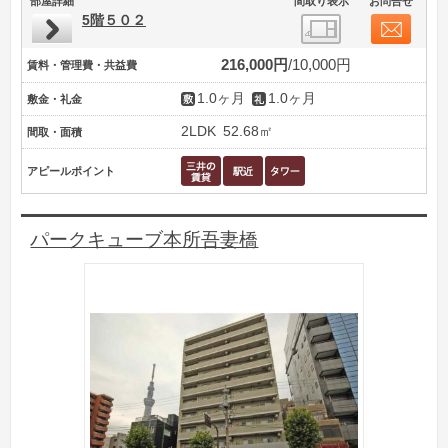
部屋詳細
間取り表示
お問合せ
5階５０２
216,000円
10,000円
賃料・管理費・共益費
1.0ヶ月
1.0ヶ月
敷金・礼金
2LDK
52.68㎡
間取・面積
アピールポイント
パークキューブ本所吾妻橋