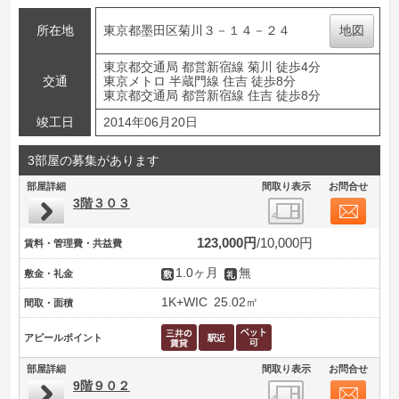
所在地
東京都墨田区菊川３－１４－２４
地図
東京都交通局 都営新宿線 菊川 徒歩4分
交通
東京メトロ 半蔵門線 住吉 徒歩8分
東京都交通局 都営新宿線 住吉 徒歩8分
竣工日
2014年06月20日
3部屋の募集があります
部屋詳細
間取り表示
お問合せ
3階３０３
123,000円
10,000円
賃料・管理費・共益費
1.0ヶ月
無
敷金・礼金
1K+WIC
25.02㎡
間取・面積
アピールポイント
部屋詳細
間取り表示
お問合せ
9階９０２