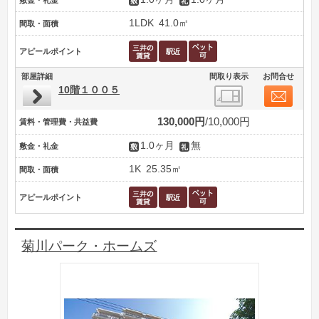
敷金・礼金
1LDK
41.0㎡
間取・面積
アピールポイント
部屋詳細
間取り表示
お問合せ
10階１００５
130,000円
10,000円
賃料・管理費・共益費
1.0ヶ月
無
敷金・礼金
1K
25.35㎡
間取・面積
アピールポイント
菊川パーク・ホームズ