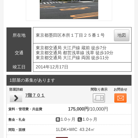
所在地
東京都墨田区本所１丁目２５番１号
地図
東京都交通局 大江戸線 蔵前 徒歩7分
交通
東京都交通局 都営浅草線 浅草 徒歩10分
東京都交通局 大江戸線 両国 徒歩11分
竣工日
2014年12月17日
1部屋の募集があります
部屋詳細
間取り表示
お問合せ
7階７０１
175,000円
10,000円
賃料・管理費・共益費
1.0ヶ月
1.0ヶ月
敷金・礼金
1LDK+WIC
43.24㎡
間取・面積