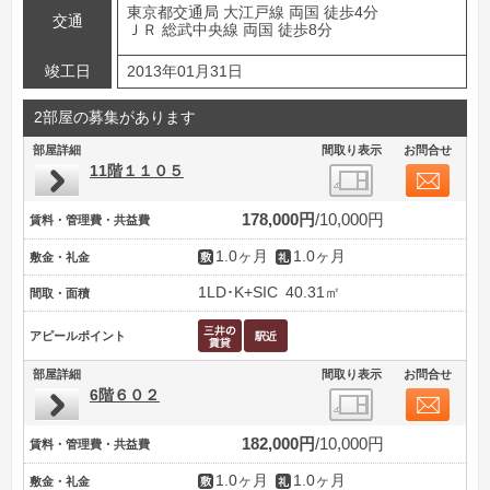
東京都交通局 大江戸線 両国 徒歩4分
交通
ＪＲ 総武中央線 両国 徒歩8分
竣工日
2013年01月31日
2部屋の募集があります
部屋詳細
間取り表示
お問合せ
11階１１０５
178,000円
10,000円
賃料・管理費・共益費
1.0ヶ月
1.0ヶ月
敷金・礼金
1LD･K+SIC
40.31㎡
間取・面積
アピールポイント
部屋詳細
間取り表示
お問合せ
6階６０２
182,000円
10,000円
賃料・管理費・共益費
1.0ヶ月
1.0ヶ月
敷金・礼金