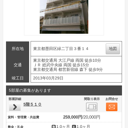
所在地
東京都墨田区緑二丁目３番１４
地図
東京都交通局 大江戸線 両国 徒歩10分
交通
ＪＲ 総武中央線 両国 徒歩15分
東京都交通局 都営新宿線 森下 徒歩9分
竣工日
2013年03月29日
5部屋の募集があります
部屋詳細
間取り表示
お問合せ
5階５１０
259,000円
20,000円
賃料・管理費・共益費
1.0ヶ月
1.0ヶ月
敷金・礼金