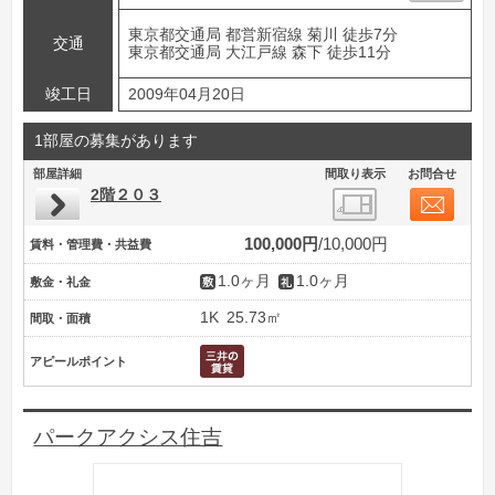
東京都交通局 都営新宿線 菊川 徒歩7分
交通
東京都交通局 大江戸線 森下 徒歩11分
竣工日
2009年04月20日
1部屋の募集があります
部屋詳細
間取り表示
お問合せ
2階２０３
100,000円
10,000円
賃料・管理費・共益費
1.0ヶ月
1.0ヶ月
敷金・礼金
1K
25.73㎡
間取・面積
アピールポイント
パークアクシス住吉