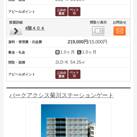
アピールポイント
部屋詳細
間取り表示
お問合せ
4階４０４
219,000円
15,000円
賃料・管理費・共益費
1.0ヶ月
1.0ヶ月
敷金・礼金
2LD･K
54.25㎡
間取・面積
アピールポイント
パークアクシス菊川ステーションゲート