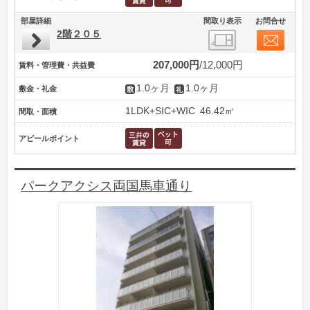
部屋詳細
間取り表示
お問合せ
2階２０５
207,000円
12,000円
賃料・管理費・共益費
1.0ヶ月
1.0ヶ月
敷金・礼金
1LDK+SIC+WIC
46.42㎡
間取・面積
アピールポイント
パークアクシス両国馬車通り