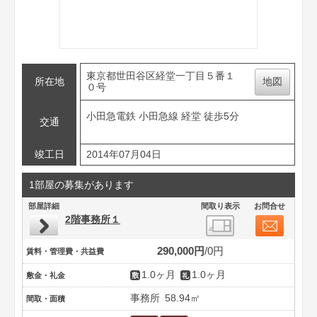
東京都世田谷区経堂一丁目５番１
所在地
地図
０号
小田急電鉄 小田急線 経堂 徒歩5分
交通
竣工日
2014年07月04日
1部屋の募集があります
部屋詳細
間取り表示
お問合せ
2階事務所１
290,000円
0円
賃料・管理費・共益費
1.0ヶ月
1.0ヶ月
敷金・礼金
事務所
58.94㎡
間取・面積