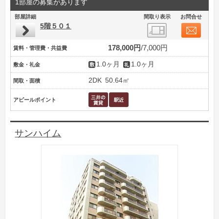
1部屋の募集があります
部屋詳細
間取り表示
お問合せ
5階５０１
178,000円
7,000円
賃料・管理費・共益費
1.0ヶ月
1.0ヶ月
敷金・礼金
2DK
50.64㎡
間取・面積
アピールポイント
サンハイム