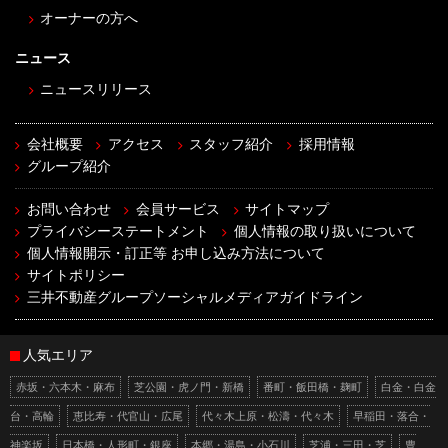
オーナーの方へ
ニュース
ニュースリリース
会社概要
アクセス
スタッフ紹介
採用情報
グループ紹介
お問い合わせ
会員サービス
サイトマップ
プライバシーステートメント
個人情報の取り扱いについて
個人情報開示・訂正等 お申し込み方法について
サイトポリシー
三井不動産グループソーシャルメディアガイドライン
人気エリア
赤坂・六本木・麻布
芝公園・虎ノ門・新橋
番町・飯田橋・麹町
白金・白金
台・高輪
恵比寿・代官山・広尾
代々木上原・松濤・代々木
早稲田・落合・
神楽坂
日本橋・人形町・銀座
本郷・湯島・小石川
芝浦・三田・芝
豊