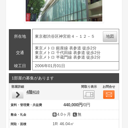
所在地
東京都渋谷区神宮前４－１２－５
地図
東京メトロ 銀座線 表参道 徒歩2分
交通
東京メトロ 千代田線 表参道 徒歩2分
東京メトロ 半蔵門線 表参道 徒歩2分
竣工日
2006年01月01日
1部屋の募集があります
部屋詳細
間取り表示
お問合せ
4階410
440,000円
0円
賃料・管理費・共益費
4.0ヶ月
無
敷金・礼金
1R
46.04㎡
間取・面積