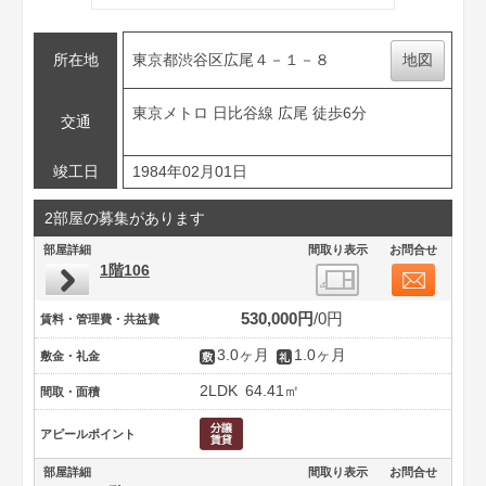
所在地
東京都渋谷区広尾４－１－８
地図
東京メトロ 日比谷線 広尾 徒歩6分
交通
竣工日
1984年02月01日
2部屋の募集があります
部屋詳細
間取り表示
お問合せ
1階106
530,000円
0円
賃料・管理費・共益費
3.0ヶ月
1.0ヶ月
敷金・礼金
2LDK
64.41㎡
間取・面積
アピールポイント
部屋詳細
間取り表示
お問合せ