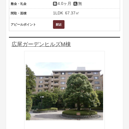
4.0ヶ月
無
敷金・礼金
1LDK
67.37㎡
間取・面積
アピールポイント
広尾ガーデンヒルズM棟