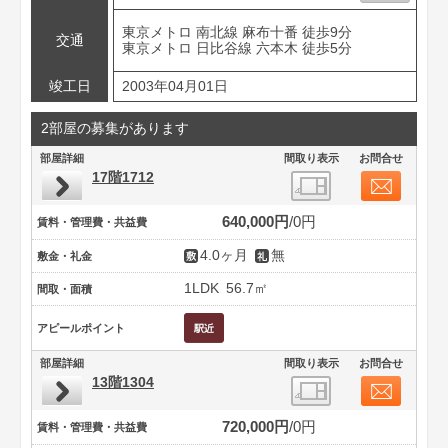
東京メトロ 南北線 麻布十番 徒歩9分
交通
東京メトロ 日比谷線 六本木 徒歩5分
竣工日
2003年04月01日
2部屋の募集があります
部屋詳細
間取り表示
お問合せ
17階1712
640,000円
0円
賃料・管理費・共益費
4.0ヶ月
無
敷金・礼金
1LDK
56.7㎡
間取・面積
アピールポイント
部屋詳細
間取り表示
お問合せ
13階1304
720,000円
0円
賃料・管理費・共益費