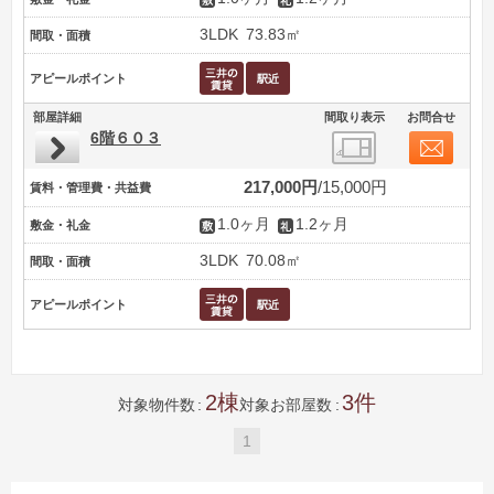
3LDK
73.83㎡
間取・面積
アピールポイント
部屋詳細
間取り表示
お問合せ
6階６０３
217,000円
15,000円
賃料・管理費・共益費
1.0ヶ月
1.2ヶ月
敷金・礼金
3LDK
70.08㎡
間取・面積
アピールポイント
2
3
対象物件数
対象お部屋数
1