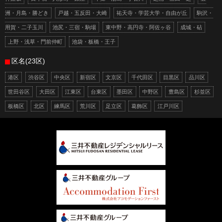
洲・月島・勝どき
戸越・五反田・大崎
祐天寺・学芸大学・自由が丘
駒沢・
用賀・二子玉川
池尻・三宿・駒場
東中野・高円寺・阿佐ヶ谷
成城・砧
上野・浅草・門前仲町
池袋・板橋・王子
区名(23区)
港区
渋谷区
中央区
新宿区
文京区
千代田区
目黒区
品川区
世田谷区
大田区
江東区
台東区
墨田区
中野区
豊島区
杉並区
板橋区
北区
練馬区
荒川区
足立区
葛飾区
江戸川区