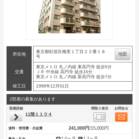
東京都杉並区梅里１丁目２２番１８
所在地
地図
号
東京メトロ 丸ノ内線 東高円寺 徒歩5分
交通
ＪＲ 中央線 高円寺 徒歩16分
東京メトロ 丸ノ内線 新高円寺 徒歩7分
竣工日
1998年12月01日
2部屋の募集があります
部屋詳細
間取り表示
お問合せ
11階１１０４
241,000円
15,000円
賃料・管理費・共益費
1.0ヶ月
1.2ヶ月
敷金・礼金