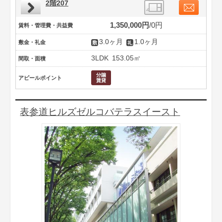
2階207
1,350,000円
0円
賃料・管理費・共益費
3.0ヶ月
1.0ヶ月
敷金・礼金
3LDK
153.05㎡
間取・面積
アピールポイント
表参道ヒルズゼルコバテラスイースト