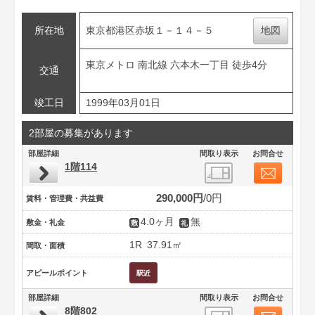
所在地
東京都港区赤坂１－１４－５
地図
東京メトロ 南北線 六本木一丁目 徒歩4分
交通
竣工日
1999年03月01日
2部屋の募集があります
部屋詳細
間取り表示
お問合せ
1階114
290,000円
0円
賃料・管理費・共益費
4.0ヶ月
無
敷金・礼金
1R
37.91㎡
間取・面積
アピールポイント
部屋詳細
間取り表示
お問合せ
8階802