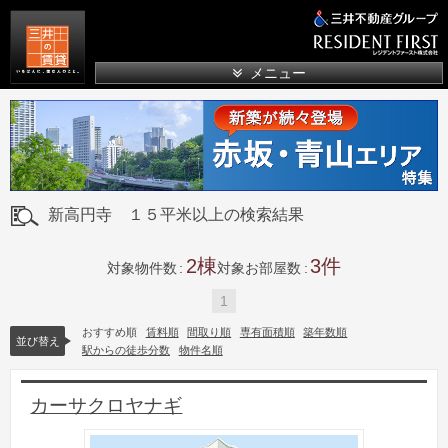
三井の賃貸
メニュー
新高円寺 １５平米以上の検索結果
2
3
対象物件数
対象お部屋数
1
おすすめ順
賃料順
間取り順
専有面積順
築年数順
並び替え
駅からの徒歩分数
物件名順
カーサクロヤナギ