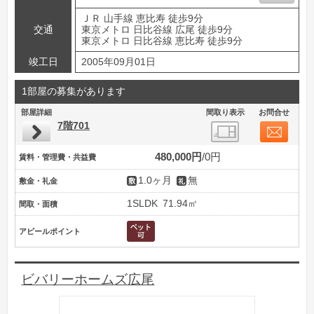
ＪＲ 山手線 恵比寿 徒歩9分
交通
東京メトロ 日比谷線 広尾 徒歩9分
東京メトロ 日比谷線 恵比寿 徒歩9分
竣工日
2005年09月01日
1部屋の募集があります
部屋詳細
間取り表示
お問合せ
7階701
480,000円
0円
賃料・管理費・共益費
1.0ヶ月
無
敷金・礼金
1SLDK
71.94㎡
間取・面積
アピールポイント
ビバリーホームズ広尾