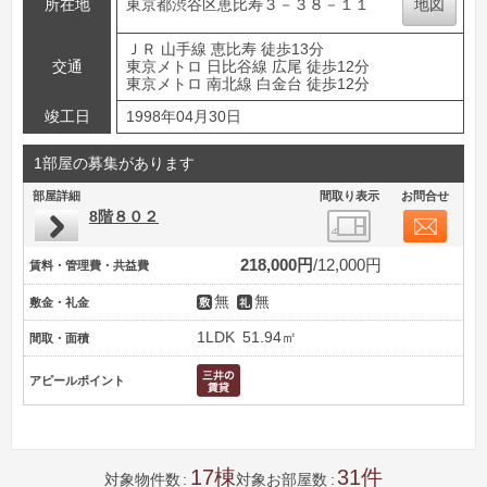
所在地
東京都渋谷区恵比寿３－３８－１１
地図
ＪＲ 山手線 恵比寿 徒歩13分
交通
東京メトロ 日比谷線 広尾 徒歩12分
東京メトロ 南北線 白金台 徒歩12分
竣工日
1998年04月30日
1部屋の募集があります
部屋詳細
間取り表示
お問合せ
8階８０２
218,000円
12,000円
賃料・管理費・共益費
無
無
敷金・礼金
1LDK
51.94㎡
間取・面積
アピールポイント
17
31
対象物件数
対象お部屋数