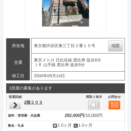
所在地
東京都渋谷区東三丁目２番１０号
地図
東京メトロ 日比谷線 恵比寿 徒歩8分
交通
ＪＲ 山手線 恵比寿 徒歩9分
竣工日
2000年09月14日
1部屋の募集があります
部屋詳細
間取り表示
お問合せ
2階２０３
292,000円
10,000円
賃料・管理費・共益費
1.0ヶ月
1.0ヶ月
敷金・礼金