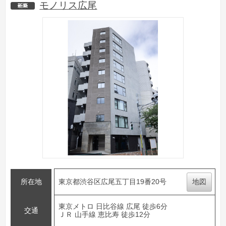
モノリス広尾
新築
所在地
東京都渋谷区広尾五丁目19番20号
地図
東京メトロ 日比谷線 広尾 徒歩6分
交通
ＪＲ 山手線 恵比寿 徒歩12分