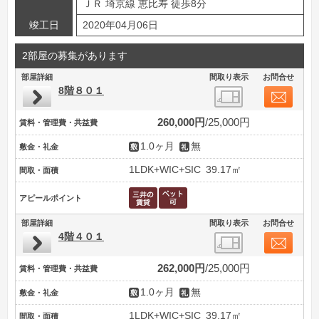
ＪＲ 埼京線 恵比寿 徒歩8分
竣工日
2020年04月06日
2部屋の募集があります
部屋詳細
間取り表示
お問合せ
8階８０１
260,000円
25,000円
賃料・管理費・共益費
1.0ヶ月
無
敷金・礼金
1LDK+WIC+SIC
39.17㎡
間取・面積
アピールポイント
部屋詳細
間取り表示
お問合せ
4階４０１
262,000円
25,000円
賃料・管理費・共益費
1.0ヶ月
無
敷金・礼金
1LDK+WIC+SIC
39.17㎡
間取・面積