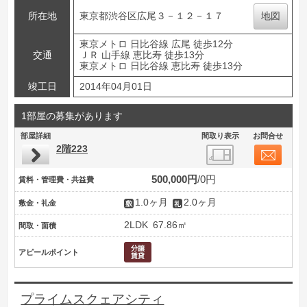
所在地
東京都渋谷区広尾３－１２－１７
地図
東京メトロ 日比谷線 広尾 徒歩12分
交通
ＪＲ 山手線 恵比寿 徒歩13分
東京メトロ 日比谷線 恵比寿 徒歩13分
竣工日
2014年04月01日
1部屋の募集があります
部屋詳細
間取り表示
お問合せ
2階223
500,000円
0円
賃料・管理費・共益費
1.0ヶ月
2.0ヶ月
敷金・礼金
2LDK
67.86㎡
間取・面積
アピールポイント
プライムスクェアシティ