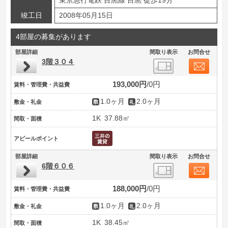
東京急行電鉄 目黒線 目黒 徒歩19分
竣工日
2008年05月15日
4部屋の募集があります
部屋詳細
間取り表示
お問合せ
3階３０４
193,000円
0円
賃料・管理費・共益費
1.0ヶ月
2.0ヶ月
敷金・礼金
1K
37.88㎡
間取・面積
アピールポイント
部屋詳細
間取り表示
お問合せ
6階６０６
188,000円
0円
賃料・管理費・共益費
1.0ヶ月
2.0ヶ月
敷金・礼金
1K
38.45㎡
間取・面積