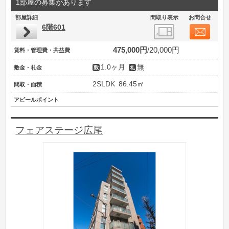
1部屋の募集があります
部屋詳細
間取り表示
お問合せ
6階601
475,000円
20,000円
賃料・管理費・共益費
1.0ヶ月
無
敷金・礼金
2SLDK
86.45㎡
間取・面積
アピールポイント
フェアステージ広尾