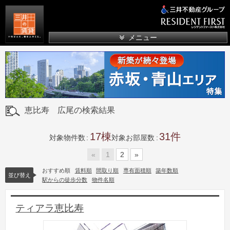
三井の賃貸
メニュー
恵比寿 広尾の検索結果
17
31
対象物件数
対象お部屋数
«
1
2
»
おすすめ順
賃料順
間取り順
専有面積順
築年数順
並び替え
駅からの徒歩分数
物件名順
ティアラ恵比寿