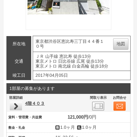
東京都渋谷区恵比寿三丁目４４番１
所在地
地図
０号
ＪＲ 山手線 恵比寿 徒歩13分
交通
東京メトロ 日比谷線 広尾 徒歩13分
東京メトロ 南北線 白金高輪 徒歩18分
竣工日
2017年04月05日
1部屋の募集があります
部屋詳細
間取り表示
お問合せ
4階４０３
121,000円
0円
賃料・管理費・共益費
1.0ヶ月
1.0ヶ月
敷金・礼金