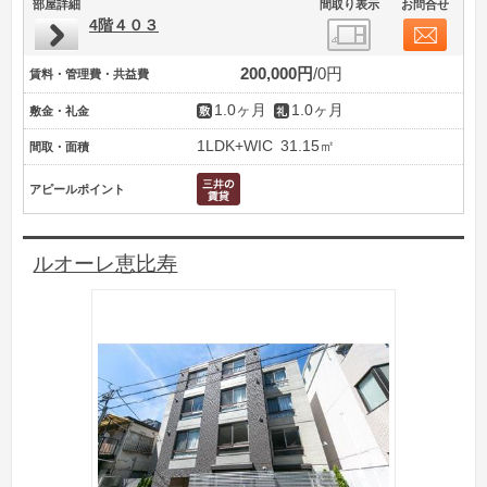
部屋詳細
間取り表示
お問合せ
4階４０３
200,000円
0円
賃料・管理費・共益費
1.0ヶ月
1.0ヶ月
敷金・礼金
1LDK+WIC
31.15㎡
間取・面積
アピールポイント
ルオーレ恵比寿