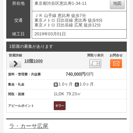
所在地
東京都渋谷区恵比寿1-34-11
地図
ＪＲ 山手線 恵比寿 徒歩7分
交通
東京メトロ 日比谷線 恵比寿 徒歩9分
東京メトロ 日比谷線 広尾 徒歩12分
竣工日
2019年03月01日
1部屋の募集があります
部屋詳細
間取り表示
お問合せ
10階1000
740,000円
0円
賃料・管理費・共益費
1.0ヶ月
1.0ヶ月
敷金・礼金
1LDK
79.23㎡
間取・面積
アピールポイント
ラ・カーサ広尾