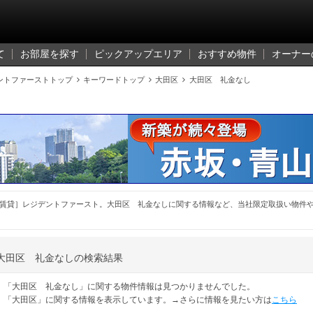
て
お部屋を探す
ピックアップエリア
おすすめ物件
オーナー
ントファーストトップ

キーワードトップ

大田区

大田区 礼金なし
賃貸］レジデントファースト。大田区 礼金なしに関する情報など、当社限定取扱い物件
大田区 礼金なしの検索結果
「大田区 礼金なし」に関する物件情報は見つかりませんでした。
「大田区」に関する情報を表示しています。→さらに情報を見たい方は
こちら