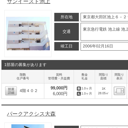
サンイースト池上
所在地
東京都大田区池上６－２
東京急行電鉄 池上線 池上
交通
竣工日
2006年02月16日
1部屋の募集があります
階数
賃料
敷金
間取り
間取り
住戸番号
管理費・共益費
礼金
面積
表示
99,000円
1.0ヶ月
1K
部屋
4階４０２
詳細
6,000円
28.05㎡
1.0ヶ月
間
パークアクシス大森