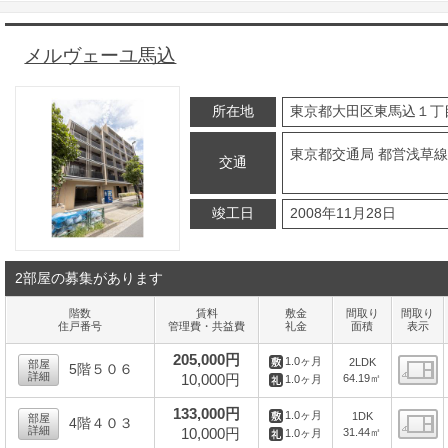
メルヴェーユ馬込
所在地
東京都大田区東馬込１丁
東京都交通局 都営浅草線
交通
竣工日
2008年11月28日
2部屋の募集があります
階数
賃料
敷金
間取り
間取り
住戸番号
管理費・共益費
礼金
面積
表示
205,000円
1.0ヶ月
2LDK
部屋
5階５０６
詳細
10,000円
64.19㎡
1.0ヶ月
間
133,000円
1.0ヶ月
1DK
部屋
4階４０３
詳細
10,000円
31.44㎡
1.0ヶ月