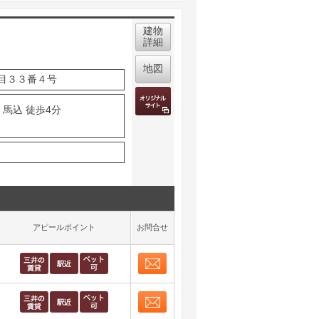
建物
詳細
地図
目３３番４号
 馬込 徒歩4分
アピールポイント
お問合せ
お問合せ
取り表示
お問合せ