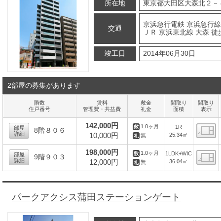
所在地
東京都大田区大森北２－
京浜急行電鉄 京浜急行線
交通
ＪＲ 京浜東北線 大森 徒
竣工日
2014年06月30日
2部屋の募集があります
階数
賃料
敷金
間取り
間取り
住戸番号
管理費・共益費
礼金
面積
表示
142,000円
1.0ヶ月
1R
部屋
8階８０６
詳細
10,000円
25.34㎡
無
間
198,000円
1.0ヶ月
1LDK+WIC
部屋
9階９０３
詳細
12,000円
36.04㎡
無
間
パークアクシス蒲田ステーションゲート