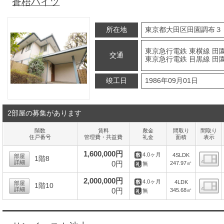
蒼梧ハイツ
所在地
東京都大田区田園調布３
東京急行電鉄 東横線 田
交通
東京急行電鉄 目黒線 田
竣工日
1986年09月01日
2部屋の募集があります
階数
賃料
敷金
間取り
間取り
住戸番号
管理費・共益費
礼金
面積
表示
1,600,000円
4.0ヶ月
4SLDK
部屋
1階8
詳細
0円
247.97㎡
無
間
2,000,000円
4.0ヶ月
4LDK
部屋
1階10
詳細
0円
345.68㎡
無
間