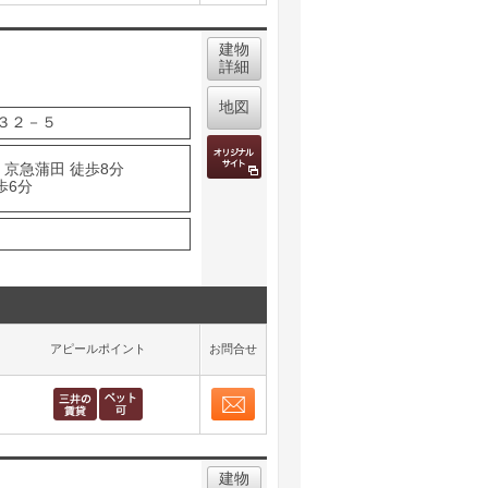
取り表示
建物
詳細
地図
３２－５
 京急蒲田 徒歩8分
歩6分
アピールポイント
お問合せ
お問合せ
取り表示
建物