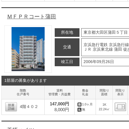
間
ＭＦＰＲコート蒲田
所在地
東京都大田区蒲田５丁目
京浜急行電鉄 京浜急行線
交通
ＪＲ 京浜東北線 蒲田 徒
竣工日
2006年09月26日
1部屋の募集があります
階数
賃料
敷金
間取り
間取り
住戸番号
管理費・共益費
礼金
面積
表示
147,000円
1.0ヶ月
1K
部屋
4階４０２
詳細
8,000円
22.24㎡
無
間