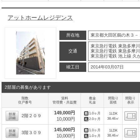
間
アットホームレジデンス
所在地
東京都大田区鵜の木３－
東京急行電鉄 東急多摩川
交通
東京急行電鉄 東急多摩川
東京急行電鉄 池上線 久が
竣工日
2014年03月07日
2部屋の募集があります
階数
賃料
敷金
間取り
間取り
住戸番号
管理費・共益費
礼金
面積
表示
149,000円
1.0ヶ月
1LDK
部屋
2階２０９
詳細
10,000円
38.46㎡
2.0ヶ月
間
145,000円
1.0ヶ月
1LDK
部屋
3階３０９
詳細
10,000円
38.46㎡
1.0ヶ月