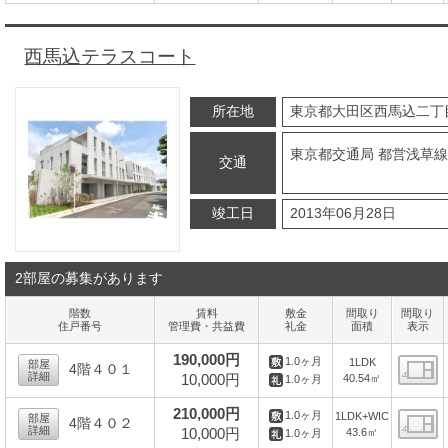
間
西馬込テラスコート
所在地
東京都大田区西馬込二丁
東京都交通局 都営浅草線
交通
竣工日
2013年06月28日
2部屋の募集があります
階数
賃料
敷金
間取り
間取り
住戸番号
管理費・共益費
礼金
面積
表示
190,000円
1.0ヶ月
1LDK
部屋
4階４０１
詳細
10,000円
40.54㎡
1.0ヶ月
間
210,000円
1.0ヶ月
1LDK+WIC
部屋
4階４０２
詳細
10,000円
43.6㎡
1.0ヶ月