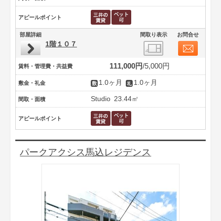
アピールポイント
部屋詳細
間取り表示
お問合せ
1階１０７
111,000円
5,000円
賃料・管理費・共益費
1.0ヶ月
1.0ヶ月
敷金・礼金
Studio
23.44㎡
間取・面積
アピールポイント
パークアクシス馬込レジデンス