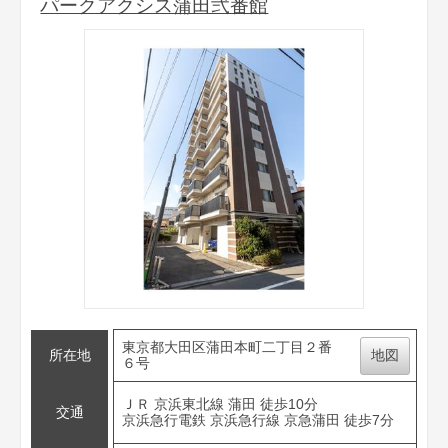
パークアクシス蒲田弐番館
東京都大田区蒲田本町二丁目２番
所在地
地図
６号
ＪＲ 京浜東北線 蒲田 徒歩10分
交通
京浜急行電鉄 京浜急行線 京急蒲田 徒歩7分