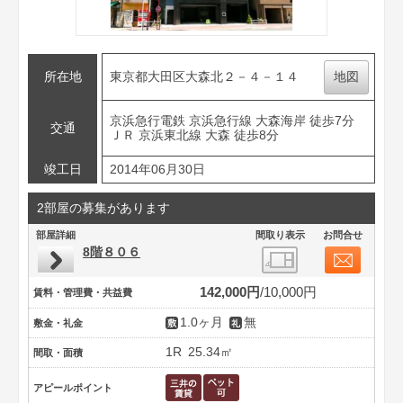
所在地
東京都大田区大森北２－４－１４
地図
京浜急行電鉄 京浜急行線 大森海岸 徒歩7分
交通
ＪＲ 京浜東北線 大森 徒歩8分
竣工日
2014年06月30日
2部屋の募集があります
部屋詳細
間取り表示
お問合せ
8階８０６
142,000円
10,000円
賃料・管理費・共益費
1.0ヶ月
無
敷金・礼金
1R
25.34㎡
間取・面積
アピールポイント