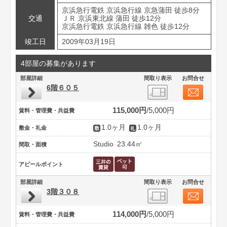
京浜急行電鉄 京浜急行線 京急蒲田 徒歩8分
交通
ＪＲ 京浜東北線 蒲田 徒歩12分
京浜急行電鉄 京浜急行線 雑色 徒歩12分
竣工日
2009年03月19日
4部屋の募集があります
部屋詳細
間取り表示
お問合せ
6階６０５
115,000円
5,000円
賃料・管理費・共益費
1.0ヶ月
1.0ヶ月
敷金・礼金
Studio
23.44㎡
間取・面積
アピールポイント
部屋詳細
間取り表示
お問合せ
3階３０８
114,000円
5,000円
賃料・管理費・共益費