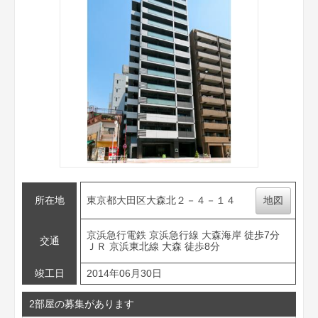
所在地
東京都大田区大森北２－４－１４
地図
京浜急行電鉄 京浜急行線 大森海岸 徒歩7分
交通
ＪＲ 京浜東北線 大森 徒歩8分
竣工日
2014年06月30日
2部屋の募集があります