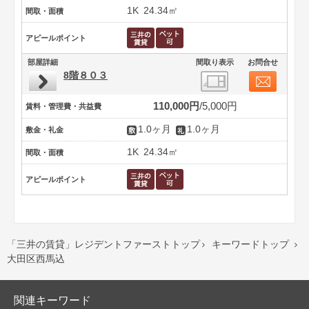
1K
24.34㎡
間取・面積
アピールポイント
部屋詳細
間取り表示
お問合せ
8階８０３
110,000円
5,000円
賃料・管理費・共益費
1.0ヶ月
1.0ヶ月
敷金・礼金
1K
24.34㎡
間取・面積
アピールポイント
「三井の賃貸」レジデントファーストトップ
キーワードトップ


大田区西馬込
関連キーワード