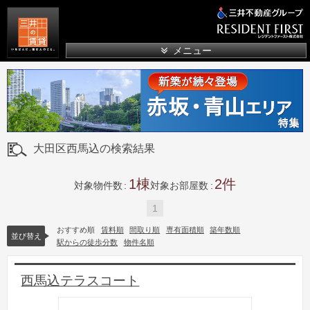
三井の賃貸
メニュー
大田区西馬込の検索結果
1
2
対象物件数
対象お部屋数
1
おすすめ順
賃料順
間取り順
専有面積順
築年数順
並び替え
駅からの徒歩分数
物件名順
西馬込テラスコート