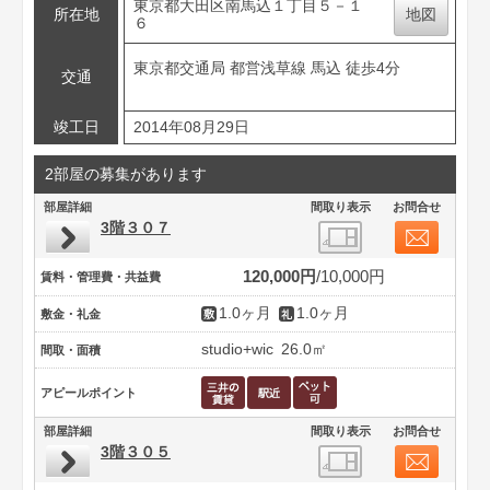
東京都大田区南馬込１丁目５－１
所在地
地図
６
東京都交通局 都営浅草線 馬込 徒歩4分
交通
竣工日
2014年08月29日
2部屋の募集があります
部屋詳細
間取り表示
お問合せ
3階３０７
120,000円
10,000円
賃料・管理費・共益費
1.0ヶ月
1.0ヶ月
敷金・礼金
studio+wic
26.0㎡
間取・面積
アピールポイント
部屋詳細
間取り表示
お問合せ
3階３０５