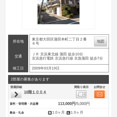
東京都大田区蒲田本町二丁目２番
所在地
地図
６号
ＪＲ 京浜東北線 蒲田 徒歩10分
交通
京浜急行電鉄 京浜急行線 京急蒲田 徒歩7分
竣工日
2009年03月19日
2部屋の募集があります
部屋詳細
間取り表示
お問合せ
10階１００４
113,000円
5,000円
賃料・管理費・共益費
1.0ヶ月
1.0ヶ月
敷金・礼金