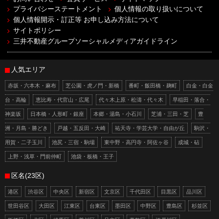
プライバシーステートメント
個人情報の取り扱いについて
個人情報開示・訂正等 お申し込み方法について
サイトポリシー
三井不動産グループソーシャルメディアガイドライン
人気エリア
赤坂・六本木・麻布
芝公園・虎ノ門・新橋
番町・飯田橋・麹町
白金・白金
台・高輪
恵比寿・代官山・広尾
代々木上原・松濤・代々木
早稲田・落合・
神楽坂
日本橋・人形町・銀座
本郷・湯島・小石川
芝浦・三田・芝
豊
洲・月島・勝どき
戸越・五反田・大崎
祐天寺・学芸大学・自由が丘
駒沢・
用賀・二子玉川
池尻・三宿・駒場
東中野・高円寺・阿佐ヶ谷
成城・砧
上野・浅草・門前仲町
池袋・板橋・王子
区名(23区)
港区
渋谷区
中央区
新宿区
文京区
千代田区
目黒区
品川区
世田谷区
大田区
江東区
台東区
墨田区
中野区
豊島区
杉並区