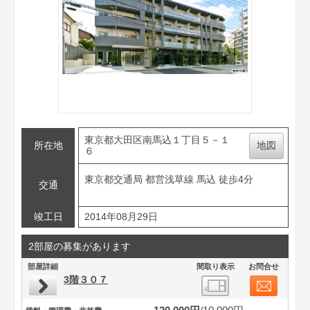
東京都大田区南馬込１丁目５－１
所在地
地図
６
東京都交通局 都営浅草線 馬込 徒歩4分
交通
竣工日
2014年08月29日
2部屋の募集があります
部屋詳細
間取り表示
お問合せ
3階３０７