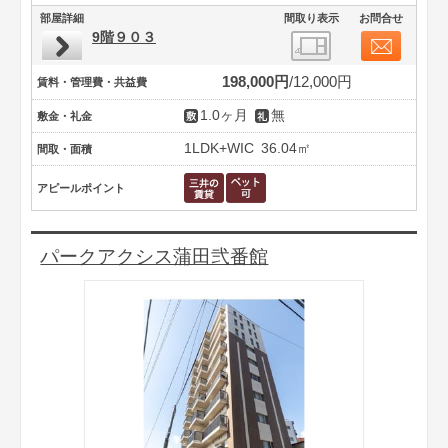
部屋詳細
間取り表示
お問合せ
9階９０３
198,000円
12,000円
賃料・管理費・共益費
1.0ヶ月
無
敷金・礼金
1LDK+WIC
36.04㎡
間取・面積
アピールポイント
パークアクシス蒲田弐番館