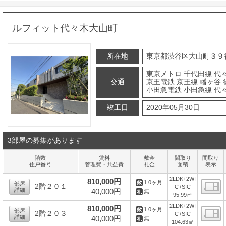
ルフィット代々木大山町
所在地
東京都渋谷区大山町３９
東京メトロ 千代田線 代
交通
京王電鉄 京王線 幡ヶ谷 
小田急電鉄 小田急線 代
竣工日
2020年05月30日
3部屋の募集があります
階数
賃料
敷金
間取り
間取り
住戸番号
管理費・共益費
礼金
面積
表示
2LDK+2WI
810,000円
1.0ヶ月
部屋
2階２０１
C+SIC
詳細
40,000円
無
95.99㎡
間
2LDK+2WI
810,000円
1.0ヶ月
部屋
2階２０３
C+SIC
詳細
40,000円
無
104.63㎡