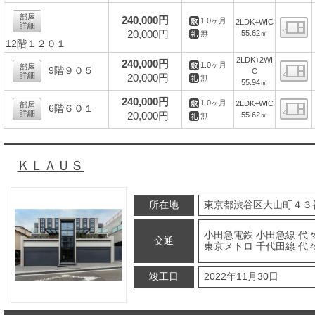
間
部屋
240,000円
1.0ヶ月
2LDK+WIC
詳細
20,000円
55.62㎡
無
12階１２０１
間
2LDK+2WI
240,000円
1.0ヶ月
部屋
9階９０５
C
詳細
20,000円
無
55.94㎡
間
240,000円
1.0ヶ月
2LDK+WIC
部屋
6階６０１
詳細
20,000円
55.62㎡
無
間
ＫＬＡＵＳ
所在地
東京都渋谷区大山町４３
小田急電鉄 小田急線 代
交通
東京メトロ 千代田線 代
竣工日
2022年11月30日