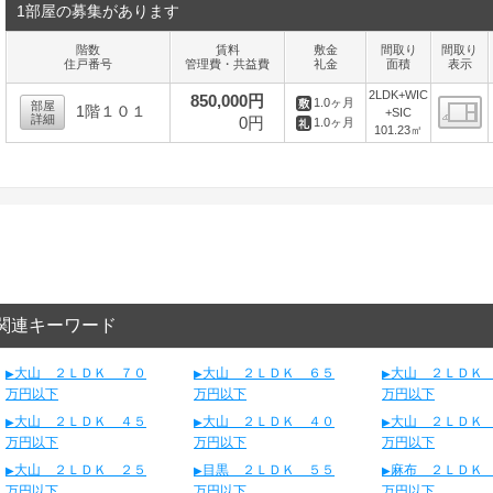
1部屋の募集があります
階数
賃料
敷金
間取り
間取り
住戸番号
管理費・共益費
礼金
面積
表示
2LDK+WIC
850,000円
1.0ヶ月
部屋
1階１０１
+SIC
詳細
0円
1.0ヶ月
101.23㎡
間
関連キーワード
大山 ２ＬＤＫ ７０
大山 ２ＬＤＫ ６５
大山 ２ＬＤＫ
万円以下
万円以下
万円以下
大山 ２ＬＤＫ ４５
大山 ２ＬＤＫ ４０
大山 ２ＬＤＫ
万円以下
万円以下
万円以下
大山 ２ＬＤＫ ２５
目黒 ２ＬＤＫ ５５
麻布 ２ＬＤＫ
万円以下
万円以下
万円以下