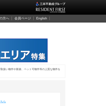
三井のレジデント
の方へ
会員ページ
English
定取扱い物件や新築、ペット可物件等の上質な物件を
こちら