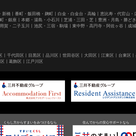
・新橋
番町・飯田橋・麹町
白金・白金台・高輪
恵比寿・代官山・
町・銀座
本郷・湯島・小石川
芝浦・三田・芝
豊洲・月島・勝ど
用賀・二子玉川
池尻・三宿・駒場
東中野・高円寺・阿佐ヶ谷
成
区
千代田区
目黒区
品川区
世田谷区
大田区
江東区
台東区
立区
葛飾区
江戸川区
くらし方からすまいをみつけるなら
住んでからの安心サポートなら