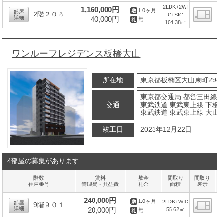
間
2LDK+2WI
1,160,000円
1.0ヶ月
部屋
2階２０５
C+SIC
詳細
40,000円
無
104.38㎡
間
ワンルーフレジデンス板橋大山
所在地
東京都板橋区大山東町29-
東京都交通局 都営三田線
交通
東武鉄道 東武東上線 下板
東武鉄道 東武東上線 大山
竣工日
2023年12月22日
4部屋の募集があります
階数
賃料
敷金
間取り
間取り
住戸番号
管理費・共益費
礼金
面積
表示
240,000円
1.0ヶ月
2LDK+WIC
部屋
9階９０１
詳細
20,000円
55.62㎡
無