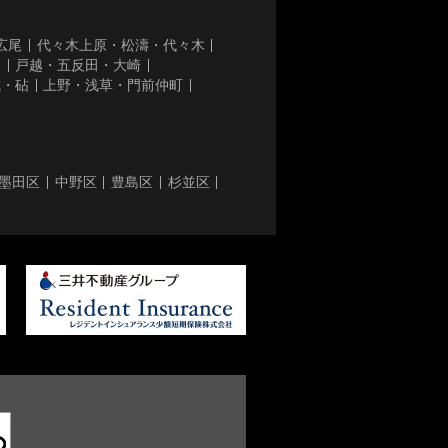
広尾
代々木上原・松濤・代々木
き
戸越・五反田・大崎
城・砧
上野・浅草・門前仲町
墨田区
中野区
豊島区
杉並区