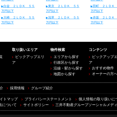
白金 ２ＬＤＫ ５５
東京 ２ＬＤＫ ５５
田町 ２ＬＤＫ
万円以下
万円以下
万円以下
大崎 ２ＬＤＫ ５５
浅草 ２ＬＤＫ ５５
赤坂 ２ＬＤＫ
万円以下
万円以下
万円以下
取り扱いエリア
物件検索
コンテンツ
覧
ピックアップエリ
エリアから探す
ピックアップ
ア
行政区から探す
ア
おすすめ物件
沿線・駅から探す
オーナーの方
地図から探す
介
採用情報
グループ紹介
イトマップ
プライバシーステートメント
個人情報の取り扱いに
法について
サイトポリシー
三井不動産グループソーシャルメデ