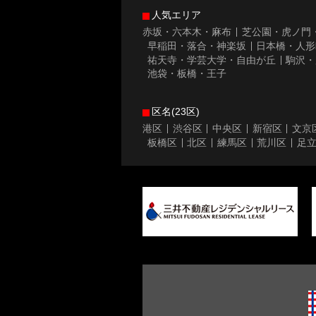
人気エリア
赤坂・六本木・麻布
芝公園・虎ノ門
早稲田・落合・神楽坂
日本橋・人形
祐天寺・学芸大学・自由が丘
駒沢・
池袋・板橋・王子
区名(23区)
港区
渋谷区
中央区
新宿区
文京
板橋区
北区
練馬区
荒川区
足