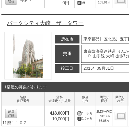
詳細
0円
105.81㎡
無
間
パークシティ大崎 ザ タワー
所在地
東京都品川区北品川五丁
東京臨海高速鉄道 りんか
交通
ＪＲ 山手線 大崎 徒歩7
竣工日
2015年05月31日
1部屋の募集があります
階数
賃料
敷金
間取り
間取り
住戸番号
管理費・共益費
礼金
面積
表示
2LDK+WIC
部屋
418,000円
1.0ヶ月
詳細
+SIC＋N
10,000円
1.5ヶ月
66.05㎡
11階１１０２
間