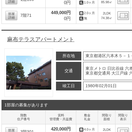
詳細
0円
85.98㎡
1.0ヶ月
間
449,000円
2.0ヶ月
2LDK
部屋
7階71
詳細
0円
74.38㎡
無
間
麻布テラスアパートメント
所在地
東京都港区六本木５－１
東京メトロ 日比谷線 六本
交通
東京都交通局 大江戸線 
竣工日
1980年02月01日
1部屋の募集があります
階数
賃料
敷金
間取り
間取り
住戸番号
管理費・共益費
礼金
面積
表示
420,000円
4.0ヶ月
2LDK
部屋
3階301