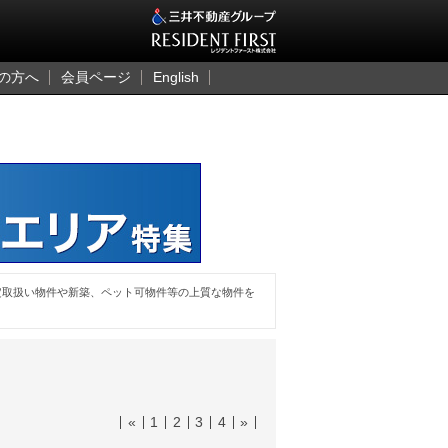
三井のレジデント
の方へ
会員ページ
English
定取扱い物件や新築、ペット可物件等の上質な物件を
«
1
2
3
4
»