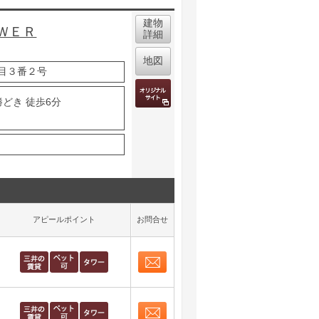
建物
ＷＥＲ
詳細
地図
目３番２号
勝どき 徒歩6分
アピールポイント
お問合せ
お問合せ
取り表示