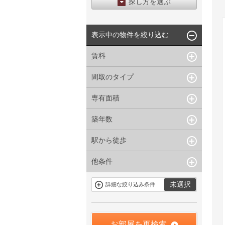
探し方を選ぶ
エリアから探す
表示中の物件を絞り込む
区から探す
地図から探す
賃料
沿線から探す
間取のタイプ
~
下限なし
上限なし
管理費/共益費含む
専有面積
1R〜1K
1DK〜1LDK
礼金なし
2K〜2LDK
3K〜3LDK
敷金なし
築年数
~
指定なし
指定なし
4LDK〜
礼金１ヶ月以下
駅から徒歩
指定なし
新築
フリーレント付き
1年以内
3年以内
他条件
指定なし
1分以内
5年以内
10年以内
3分以内
5分以内
15年以内
駐車場有
当社限定物件
未選択
詳細な絞り込み条件
10分以内
15分以内
定期借家を含
三井の賃貸物
まない
件
申込無し物件
のみ表示
お部屋を再検索