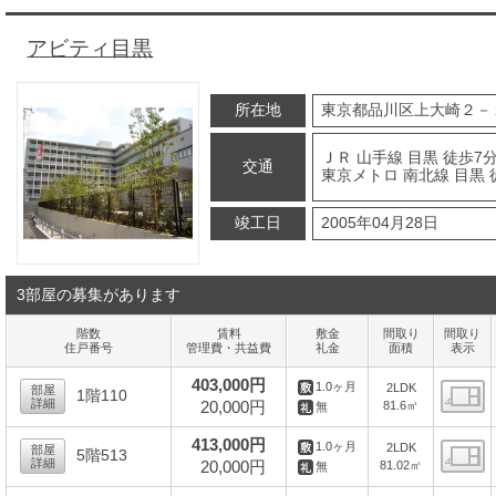
アビティ目黒
所在地
東京都品川区上大崎２－
ＪＲ 山手線 目黒 徒歩7
交通
東京メトロ 南北線 目黒 
竣工日
2005年04月28日
3部屋の募集があります
階数
賃料
敷金
間取り
間取り
住戸番号
管理費・共益費
礼金
面積
表示
403,000円
1.0ヶ月
2LDK
部屋
1階110
詳細
20,000円
81.6㎡
無
間
413,000円
1.0ヶ月
2LDK
部屋
5階513
詳細
20,000円
81.02㎡
無
間