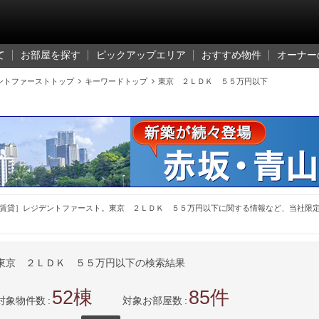
て
お部屋を探す
ピックアップエリア
おすすめ物件
オーナー
ントファーストトップ

キーワードトップ

東京 ２ＬＤＫ ５５万円以下
賃貸］レジデントファースト。東京 ２ＬＤＫ ５５万円以下に関する情報など、当社限
東京 ２ＬＤＫ ５５万円以下の検索結果
52
85
対象物件数
対象お部屋数