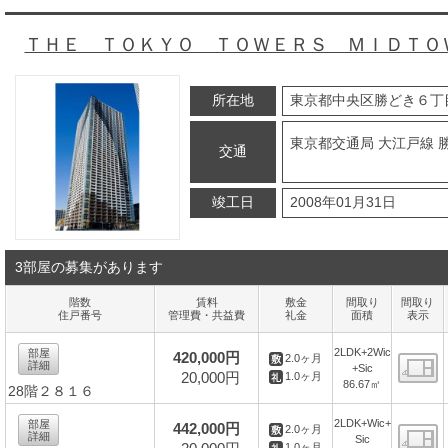
ＴＨＥ ＴＯＫＹＯ ＴＯＷＥＲＳ ＭＩＤＴＯ
所在地
東京都中央区勝どき６丁
東京都交通局 大江戸線 
交通
竣工日
2008年01月31日
3部屋の募集があります
階数
賃料
敷金
間取り
間取り
住戸番号
管理費・共益費
礼金
面積
表示
2LDK+2Wic
部屋
420,000円
2.0ヶ月
詳細
+Sic
20,000円
1.0ヶ月
86.67㎡
28階２８１６
間
2LDK+Wic+
部屋
442,000円
2.0ヶ月
詳細
Sic
1.0ヶ月