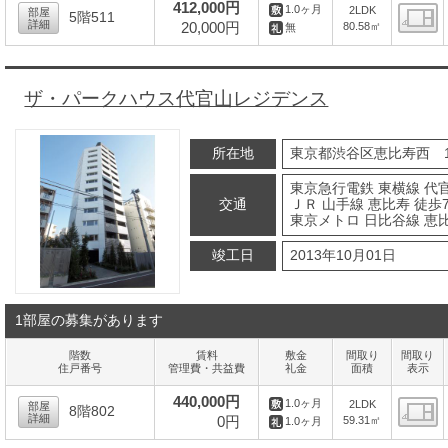
412,000円
1.0ヶ月
2LDK
部屋
5階511
詳細
20,000円
80.58㎡
無
間
ザ・パークハウス代官山レジデンス
所在地
東京都渋谷区恵比寿西 1-
東京急行電鉄 東横線 代官
交通
ＪＲ 山手線 恵比寿 徒歩
東京メトロ 日比谷線 恵比
竣工日
2013年10月01日
1部屋の募集があります
階数
賃料
敷金
間取り
間取り
住戸番号
管理費・共益費
礼金
面積
表示
440,000円
1.0ヶ月
2LDK
部屋
8階802
詳細
0円
59.31㎡
1.0ヶ月
間