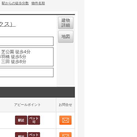
駅からの徒歩分数
物件名順
建物
クス）
詳細
地図
 芝公園 徒歩4分
赤羽橋 徒歩5分
 三田 徒歩8分
アピールポイント
お問合せ
お問合せ
取り表示