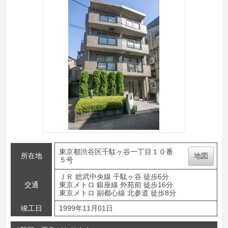
東京都渋谷区千駄ヶ谷一丁目１０番
所在地
地図
５号
ＪＲ 総武中央線 千駄ヶ谷 徒歩6分
交通
東京メトロ 銀座線 外苑前 徒歩16分
東京メトロ 副都心線 北参道 徒歩8分
竣工日
1999年11月01日