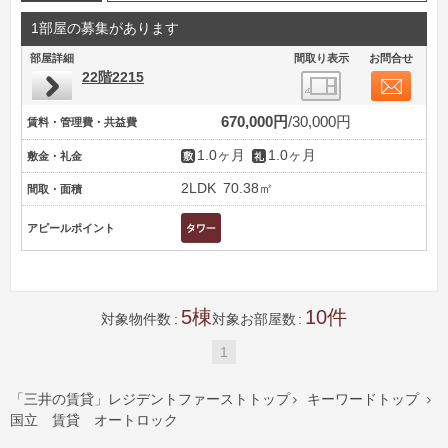
1部屋の募集があります
部屋詳細
間取り表示
お問合せ
22階2215
670,000円
30,000円
賃料・管理費・共益費
1.0ヶ月
1.0ヶ月
敷金・礼金
2LDK
70.38㎡
間取・面積
アピールポイント
5
10
対象物件数
対象お部屋数
1
「三井の賃貸」レジデントファーストトップ
キーワードトップ


国立 賃貸 オートロック