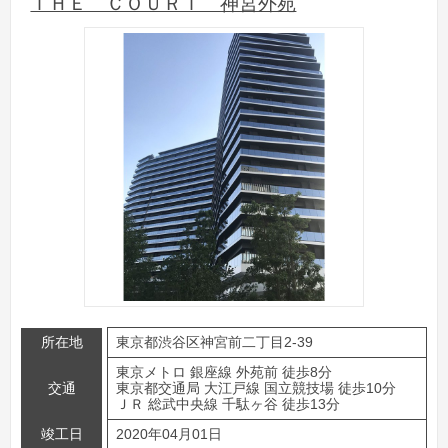
ＴＨＥ ＣＯＵＲＴ 神宮外苑
所在地
東京都渋谷区神宮前二丁目2-39
東京メトロ 銀座線 外苑前 徒歩8分
交通
東京都交通局 大江戸線 国立競技場 徒歩10分
ＪＲ 総武中央線 千駄ヶ谷 徒歩13分
竣工日
2020年04月01日