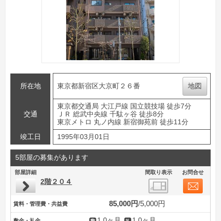
所在地
東京都新宿区大京町２６番
地図
東京都交通局 大江戸線 国立競技場 徒歩7分
交通
ＪＲ 総武中央線 千駄ヶ谷 徒歩8分
東京メトロ 丸ノ内線 新宿御苑前 徒歩11分
竣工日
1995年03月01日
5部屋の募集があります
部屋詳細
間取り表示
お問合せ
2階２０４
85,000円
5,000円
賃料・管理費・共益費
1.0ヶ月
1.0ヶ月
敷金・礼金