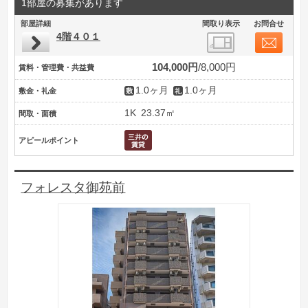
1部屋の募集があります
部屋詳細
間取り表示
お問合せ
4階４０１
104,000円
8,000円
賃料・管理費・共益費
1.0ヶ月
1.0ヶ月
敷金・礼金
1K
23.37㎡
間取・面積
アピールポイント
フォレスタ御苑前