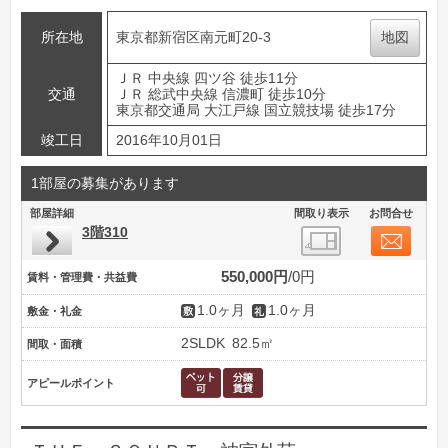
所在地
東京都新宿区南元町20-3
地図
ＪＲ 中央線 四ツ谷 徒歩11分
交通
ＪＲ 総武中央線 信濃町 徒歩10分
東京都交通局 大江戸線 国立競技場 徒歩17分
竣工日
2016年10月01日
1部屋の募集があります
部屋詳細
間取り表示
お問合せ
3階310
550,000円
0円
賃料・管理費・共益費
1.0ヶ月
1.0ヶ月
敷金・礼金
2SLDK
82.5㎡
間取・面積
アピールポイント