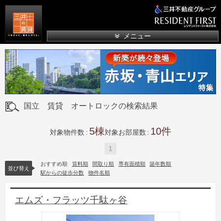
三井の賃貸
メニュー
国立 賃貸 オートロックの検索結果
5
10
対象物件数
対象お部屋数
1
おすすめ順
賃料順
間取り順
専有面積順
築年数順
並び替え
駅からの徒歩分数
物件名順
エムズ・フラッツ千駄ヶ谷