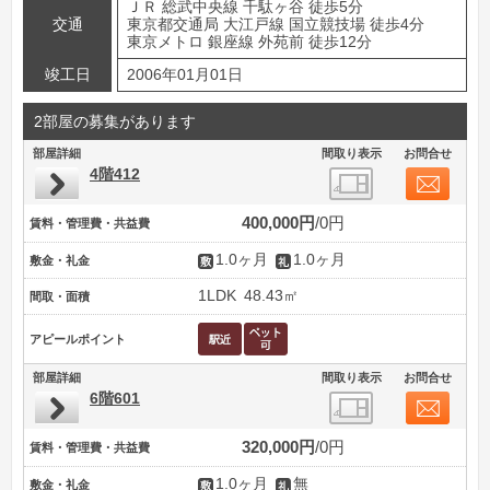
ＪＲ 総武中央線 千駄ヶ谷 徒歩5分
交通
東京都交通局 大江戸線 国立競技場 徒歩4分
東京メトロ 銀座線 外苑前 徒歩12分
竣工日
2006年01月01日
2部屋の募集があります
部屋詳細
間取り表示
お問合せ
4階412
400,000円
0円
賃料・管理費・共益費
1.0ヶ月
1.0ヶ月
敷金・礼金
1LDK
48.43㎡
間取・面積
アピールポイント
部屋詳細
間取り表示
お問合せ
6階601
320,000円
0円
賃料・管理費・共益費
1.0ヶ月
無
敷金・礼金