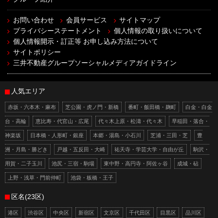
お問い合わせ
会員サービス
サイトマップ
プライバシーステートメント
個人情報の取り扱いについて
個人情報開示・訂正等 お申し込み方法について
サイトポリシー
三井不動産グループソーシャルメディアガイドライン
人気エリア
赤坂・六本木・麻布
芝公園・虎ノ門・新橋
番町・飯田橋・麹町
白金・白金
台・高輪
恵比寿・代官山・広尾
代々木上原・松濤・代々木
早稲田・落合・
神楽坂
日本橋・人形町・銀座
本郷・湯島・小石川
芝浦・三田・芝
豊
洲・月島・勝どき
戸越・五反田・大崎
祐天寺・学芸大学・自由が丘
駒沢・
用賀・二子玉川
池尻・三宿・駒場
東中野・高円寺・阿佐ヶ谷
成城・砧
上野・浅草・門前仲町
池袋・板橋・王子
区名(23区)
港区
渋谷区
中央区
新宿区
文京区
千代田区
目黒区
品川区