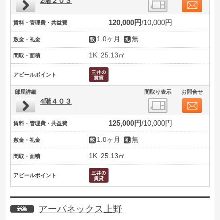
2階２０３
120,000円
10,000円
賃料・管理費・共益費
1.0ヶ月
無
敷金・礼金
1K
25.13㎡
間取・面積
アピールポイント
部屋詳細
間取り表示
お問合せ
4階４０３
125,000円
10,000円
賃料・管理費・共益費
1.0ヶ月
無
敷金・礼金
1K
25.13㎡
間取・面積
アピールポイント
アーバネックス上野
新築