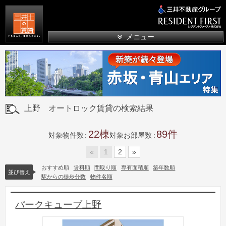
三井の賃貸
メニュー
上野 オートロック賃貸の検索結果
22
89
対象物件数
対象お部屋数
«
1
2
»
おすすめ順
賃料順
間取り順
専有面積順
築年数順
並び替え
駅からの徒歩分数
物件名順
パークキューブ上野