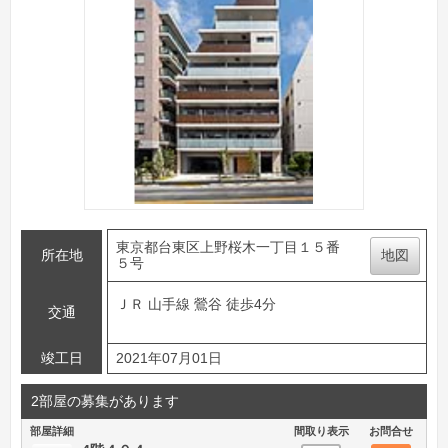
東京都台東区上野桜木一丁目１５番
所在地
地図
５号
ＪＲ 山手線 鶯谷 徒歩4分
交通
竣工日
2021年07月01日
2部屋の募集があります
部屋詳細
間取り表示
お問合せ