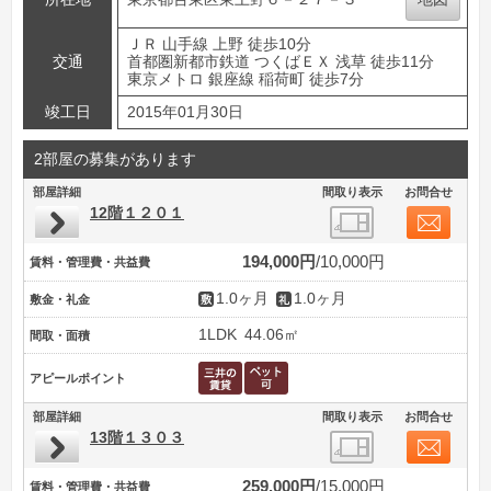
ＪＲ 山手線 上野 徒歩10分
交通
首都圏新都市鉄道 つくばＥＸ 浅草 徒歩11分
東京メトロ 銀座線 稲荷町 徒歩7分
竣工日
2015年01月30日
2部屋の募集があります
部屋詳細
間取り表示
お問合せ
12階１２０１
194,000円
10,000円
賃料・管理費・共益費
1.0ヶ月
1.0ヶ月
敷金・礼金
1LDK
44.06㎡
間取・面積
アピールポイント
部屋詳細
間取り表示
お問合せ
13階１３０３
259,000円
15,000円
賃料・管理費・共益費