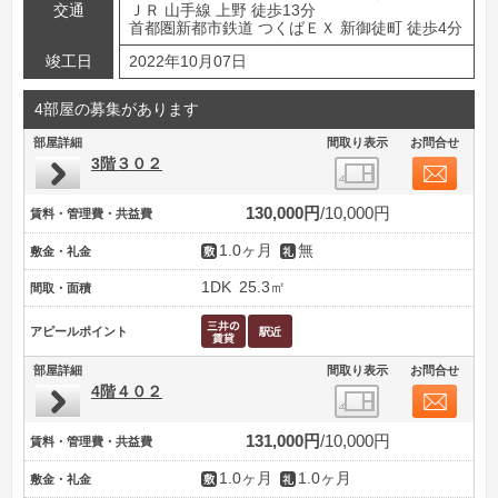
交通
ＪＲ 山手線 上野 徒歩13分
首都圏新都市鉄道 つくばＥＸ 新御徒町 徒歩4分
竣工日
2022年10月07日
4部屋の募集があります
部屋詳細
間取り表示
お問合せ
3階３０２
130,000円
10,000円
賃料・管理費・共益費
1.0ヶ月
無
敷金・礼金
1DK
25.3㎡
間取・面積
アピールポイント
部屋詳細
間取り表示
お問合せ
4階４０２
131,000円
10,000円
賃料・管理費・共益費
1.0ヶ月
1.0ヶ月
敷金・礼金