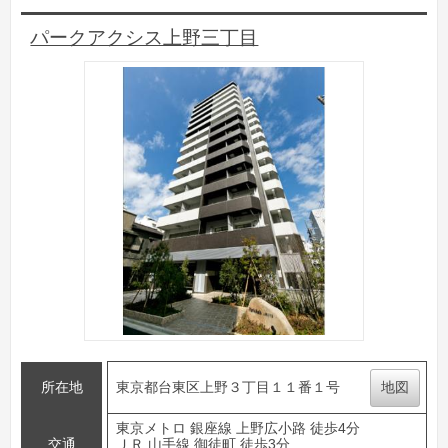
パークアクシス上野三丁目
所在地
東京都台東区上野３丁目１１番１号
地図
東京メトロ 銀座線 上野広小路 徒歩4分
交通
ＪＲ 山手線 御徒町 徒歩3分