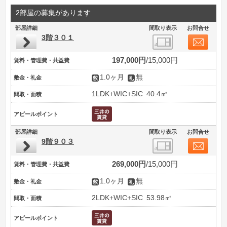
2部屋の募集があります
部屋詳細
間取り表示
お問合せ
3階３０１
197,000円
15,000円
賃料・管理費・共益費
1.0ヶ月
無
敷金・礼金
1LDK+WIC+SIC
40.4㎡
間取・面積
アピールポイント
部屋詳細
間取り表示
お問合せ
9階９０３
269,000円
15,000円
賃料・管理費・共益費
1.0ヶ月
無
敷金・礼金
2LDK+WIC+SIC
53.98㎡
間取・面積
アピールポイント