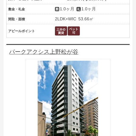
1.0ヶ月
1.0ヶ月
敷金・礼金
2LDK+WIC
53.66㎡
間取・面積
アピールポイント
パークアクシス上野松が谷