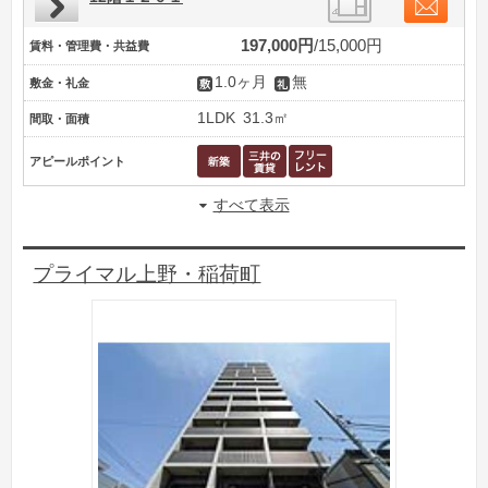
197,000円
15,000円
賃料・管理費・共益費
1.0ヶ月
無
敷金・礼金
1LDK
31.3㎡
間取・面積
アピールポイント
すべて表示
プライマル上野・稲荷町