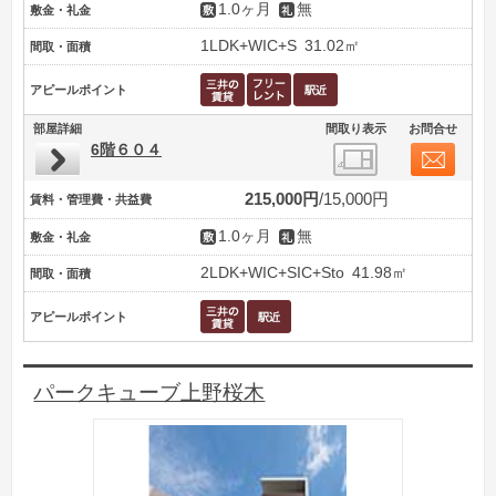
1.0ヶ月
無
敷金・礼金
1LDK+WIC+S
31.02㎡
間取・面積
アピールポイント
部屋詳細
間取り表示
お問合せ
6階６０４
215,000円
15,000円
賃料・管理費・共益費
1.0ヶ月
無
敷金・礼金
2LDK+WIC+SIC+Sto
41.98㎡
間取・面積
アピールポイント
パークキューブ上野桜木