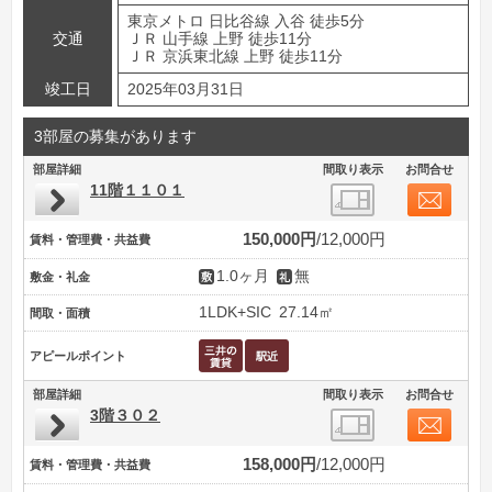
東京メトロ 日比谷線 入谷 徒歩5分
交通
ＪＲ 山手線 上野 徒歩11分
ＪＲ 京浜東北線 上野 徒歩11分
竣工日
2025年03月31日
3部屋の募集があります
部屋詳細
間取り表示
お問合せ
11階１１０１
150,000円
12,000円
賃料・管理費・共益費
1.0ヶ月
無
敷金・礼金
1LDK+SIC
27.14㎡
間取・面積
アピールポイント
部屋詳細
間取り表示
お問合せ
3階３０２
158,000円
12,000円
賃料・管理費・共益費