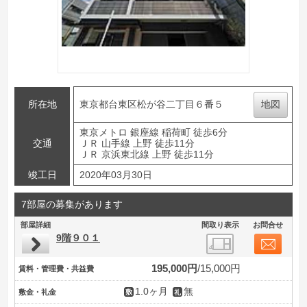
所在地
東京都台東区松が谷二丁目６番５
地図
東京メトロ 銀座線 稲荷町 徒歩6分
交通
ＪＲ 山手線 上野 徒歩11分
ＪＲ 京浜東北線 上野 徒歩11分
竣工日
2020年03月30日
7部屋の募集があります
部屋詳細
間取り表示
お問合せ
9階９０１
195,000円
15,000円
賃料・管理費・共益費
1.0ヶ月
無
敷金・礼金