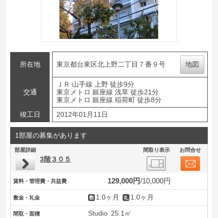
所在地
東京都台東区北上野二丁目７番９号
地図
ＪＲ 山手線 上野 徒歩9分
交通
東京メトロ 銀座線 浅草 徒歩21分
東京メトロ 銀座線 稲荷町 徒歩8分
竣工日
2012年01月11日
1部屋の募集があります
部屋詳細
間取り表示
お問合せ
3階３０５
129,000円
10,000円
賃料・管理費・共益費
1.0ヶ月
1.0ヶ月
敷金・礼金
Studio
25.1㎡
間取・面積