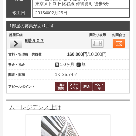
東京メトロ 日比谷線 仲御徒町 徒歩5分
竣工日
2015年02月25日
1部屋の募集があります
部屋詳細
間取り表示
お問合せ
5階５０７
160,000円
10,000円
賃料・管理費・共益費
1.0ヶ月
無
敷金・礼金
1K
25.74㎡
間取・面積
アピールポイント
ムニレジデンス上野