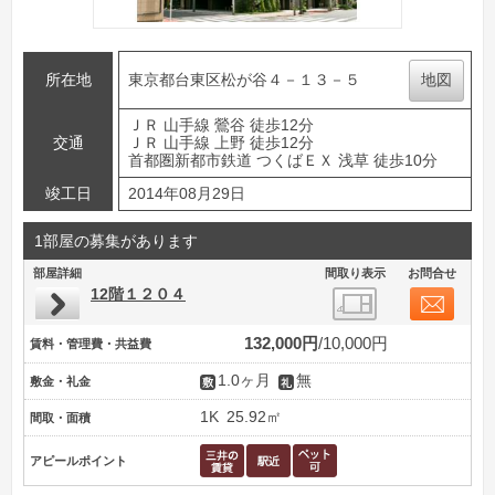
所在地
東京都台東区松が谷４－１３－５
地図
ＪＲ 山手線 鶯谷 徒歩12分
交通
ＪＲ 山手線 上野 徒歩12分
首都圏新都市鉄道 つくばＥＸ 浅草 徒歩10分
竣工日
2014年08月29日
1部屋の募集があります
部屋詳細
間取り表示
お問合せ
12階１２０４
132,000円
10,000円
賃料・管理費・共益費
1.0ヶ月
無
敷金・礼金
1K
25.92㎡
間取・面積
アピールポイント