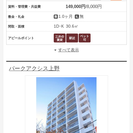
149,000円
8,000円
賃料・管理費・共益費
1.0ヶ月
無
敷金・礼金
1D･K
30.6㎡
間取・面積
アピールポイント
すべて表示
パークアクシス上野