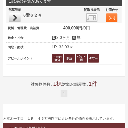
1部屋の募集があります
部屋詳細
間取り表示
お問合せ
6階６２４
400,000円
0円
賃料・管理費・共益費
2.0ヶ月
無
敷金・礼金
1R
32.93㎡
間取・面積
アピールポイント
1
1
対象物件数
対象お部屋数
1
六本木一丁目 １Ｒ ４５万円以下に近い条件の物件を表示しています。