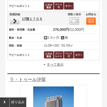
アピールポイント
部屋詳細
間取り表示
お問合せ
17階１７０５
276,000円
12,000円
賃料・管理費・共益費
1.0ヶ月
無
敷金・礼金
1LDK+SIC
55.59㎡
間取・面積
アピールポイント
すべて表示
ラ・トゥール汐留
絞り込み