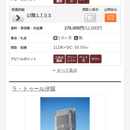
部屋詳細
間取り表示
お問合せ
17階１７０５
276,000円
12,000円
賃料・管理費・共益費
1.0ヶ月
無
敷金・礼金
1LDK+SIC
55.59㎡
間取・面積
アピールポイント
すべて表示
ラ・トゥール汐留