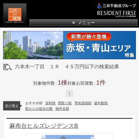
三井の賃貸
メニュー
六本木一丁目 １Ｒ ４５万円以下の検索結果
1
1
対象物件数
対象お部屋数
1
おすすめ順
賃料順
間取り順
専有面積順
築年数順
並び替え
駅からの徒歩分数
物件名順
麻布台ヒルズレジデンスB