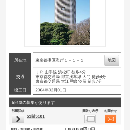
所在地
東京都港区海岸１－１－１
地図
ＪＲ 山手線 浜松町 徒歩4分
交通
東京都交通局 都営浅草線 大門 徒歩4分
東京都交通局 大江戸線 汐留 徒歩7分
竣工日
2004年02月01日
5部屋の募集があります
部屋詳細
間取り表示
お問合せ
51階5101
1,800,000円
0円
賃料・管理費・共益費