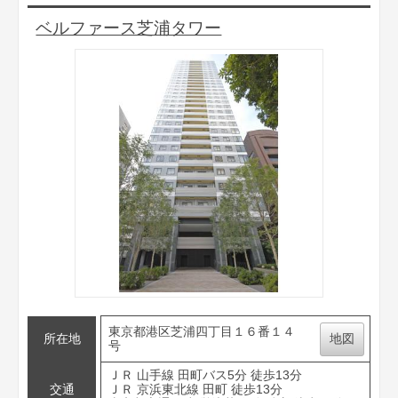
ベルファース芝浦タワー
東京都港区芝浦四丁目１６番１４
所在地
地図
号
ＪＲ 山手線 田町バス5分 徒歩13分
交通
ＪＲ 京浜東北線 田町 徒歩13分