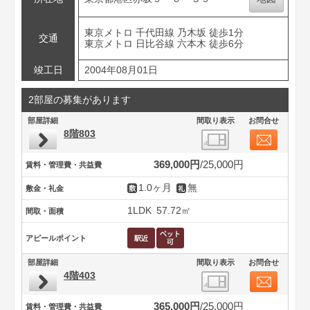
東京メトロ 千代田線 乃木坂 徒歩1分
交通
東京メトロ 日比谷線 六本木 徒歩6分
竣工日
2004年08月01日
2部屋の募集があります
部屋詳細
間取り表示
お問合せ
8階803
369,000円
25,000円
賃料・管理費・共益費
1.0ヶ月
無
敷金・礼金
1LDK
57.72㎡
間取・面積
アピールポイント
部屋詳細
間取り表示
お問合せ
4階403
365,000円
25,000円
賃料・管理費・共益費