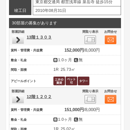
東京都交通局 都営浅草線 泉岳寺 徒歩15分
竣工日
2010年08月31日
30部屋の募集があります
部屋詳細
間取り表示
お問合せ
13階１３０３
152,000円
8,000円
賃料・管理費・共益費
1.0ヶ月
無
敷金・礼金
1R
25.73㎡
間取・面積
アピールポイント
部屋詳細
間取り表示
お問合せ
12階１２０２
151,000円
8,000円
賃料・管理費・共益費
1.0ヶ月
無
敷金・礼金
1R
25.02㎡
間取・面積