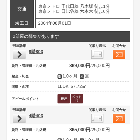
東京メトロ 千代田線 乃木坂 徒歩1分
交通
東京メトロ 日比谷線 六本木 徒歩6分
竣工日
2004年08月01日
2部屋の募集があります
部屋詳細
間取り表示
お問合せ
8階803
369,000円
25,000円
賃料・管理費・共益費
1.0ヶ月
無
敷金・礼金
1LDK
57.72㎡
間取・面積
アピールポイント
部屋詳細
間取り表示
お問合せ
4階403
365,000円
25,000円
賃料・管理費・共益費