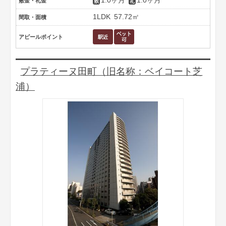
1.0ヶ月
1.0ヶ月
敷金・礼金
1LDK
57.72㎡
間取・面積
アピールポイント
プラティーヌ田町（旧名称：ベイコート芝
浦）