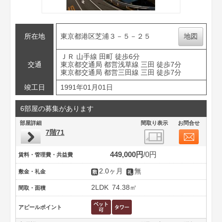
所在地
東京都港区芝浦３－５－２５
地図
ＪＲ 山手線 田町 徒歩6分
交通
東京都交通局 都営浅草線 三田 徒歩7分
東京都交通局 都営三田線 三田 徒歩7分
竣工日
1991年01月01日
6部屋の募集があります
部屋詳細
間取り表示
お問合せ
7階71
449,000円
0円
賃料・管理費・共益費
2.0ヶ月
無
敷金・礼金
2LDK
74.38㎡
間取・面積
アピールポイント