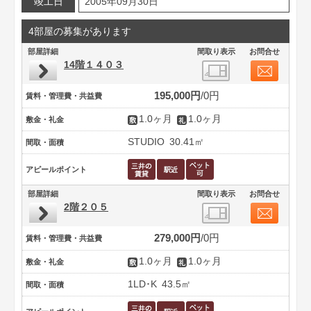
竣工日
2005年09月30日
4部屋の募集があります
部屋詳細
間取り表示
お問合せ
14階１４０３
195,000円
0円
賃料・管理費・共益費
1.0ヶ月
1.0ヶ月
敷金・礼金
STUDIO
30.41㎡
間取・面積
アピールポイント
部屋詳細
間取り表示
お問合せ
2階２０５
279,000円
0円
賃料・管理費・共益費
1.0ヶ月
1.0ヶ月
敷金・礼金
1LD･K
43.5㎡
間取・面積