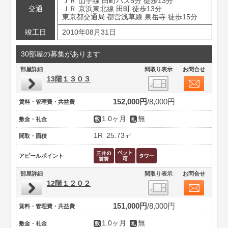
ＪＲ 山手線 田町バス5分 徒歩13分
交通
ＪＲ 京浜東北線 田町 徒歩13分
東京都交通局 都営浅草線 泉岳寺 徒歩15分
竣工日
2010年08月31日
30部屋の募集があります
部屋詳細
間取り表示
お問合せ
13階１３０３
152,000円
8,000円
賃料・管理費・共益費
1.0ヶ月
無
敷金・礼金
1R
25.73㎡
間取・面積
アピールポイント
部屋詳細
間取り表示
お問合せ
12階１２０２
151,000円
8,000円
賃料・管理費・共益費
1.0ヶ月
無
敷金・礼金