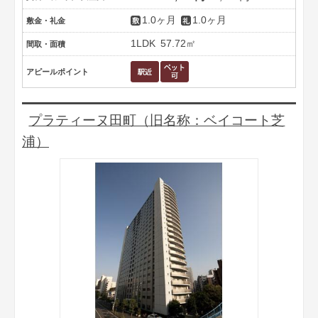
1.0ヶ月
1.0ヶ月
敷金・礼金
1LDK
57.72㎡
間取・面積
アピールポイント
プラティーヌ田町（旧名称：ベイコート芝
浦）