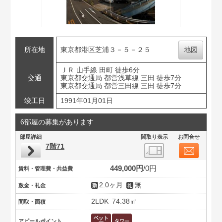
所在地
東京都港区芝浦３－５－２５
地図
ＪＲ 山手線 田町 徒歩6分
交通
東京都交通局 都営浅草線 三田 徒歩7分
東京都交通局 都営三田線 三田 徒歩7分
竣工日
1991年01月01日
6部屋の募集があります
部屋詳細
間取り表示
お問合せ
7階71
449,000円
0円
賃料・管理費・共益費
2.0ヶ月
無
敷金・礼金
2LDK
74.38㎡
間取・面積
アピールポイント