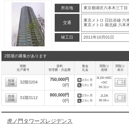
所在地
東京都港区六本木三丁目
東京メトロ 日比谷線 六本
交通
東京メトロ 南北線 六本
竣工日
2011年10月01日
2部屋の募集があります
階数
賃料
敷金
間取り
間取り
住戸番号
管理費・共益費
礼金
面積
表示
3LDK+WIC
750,000円
2.0ヶ月
部屋
32階3204
+SIC
詳細
0円
1.0ヶ月
89.32㎡
間
800,000円
2.0ヶ月
2LDK
部屋
31階3112
詳細
0円
96.06㎡
2.0ヶ月
間
虎ノ門タワーズレジデンス