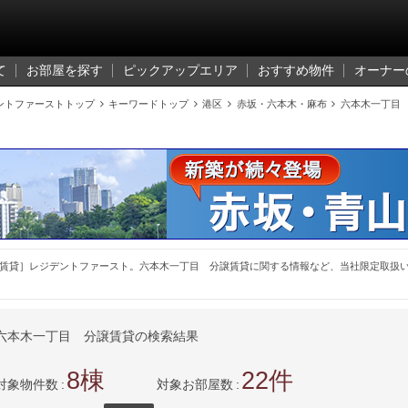
て
お部屋を探す
ピックアップエリア
おすすめ物件
オーナー
ントファーストトップ

キーワードトップ

港区

赤坂・六本木・麻布

六本木一丁目
賃貸］レジデントファースト。六本木一丁目 分譲賃貸に関する情報など、当社限定取扱
六本木一丁目 分譲賃貸の検索結果
8
22
対象物件数
対象お部屋数