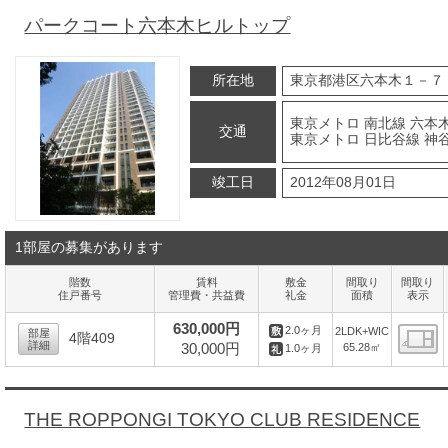
パークコート六本木ヒルトップ
所在地
東京都港区六本木１－７
東京メトロ 南北線 六本
交通
東京メトロ 日比谷線 神谷
竣工日
2012年08月01日
1部屋の募集があります
階数
賃料
敷金
間取り
間取り
住戸番号
管理費・共益費
礼金
面積
表示
630,000円
2.0ヶ月
2LDK+WIC
部屋
4階409
詳細
30,000円
65.28㎡
1.0ヶ月
間
THE ROPPONGI TOKYO CLUB RESIDENCE