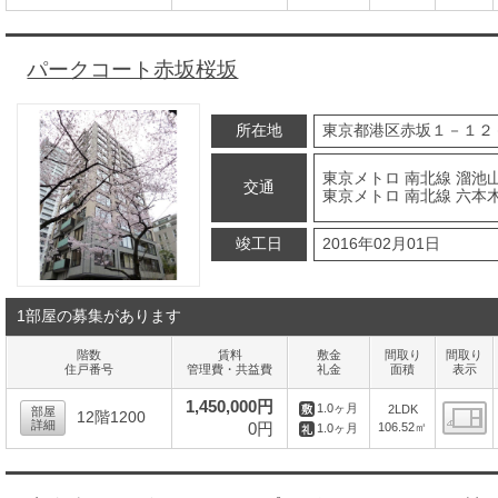
間
パークコート赤坂桜坂
所在地
東京都港区赤坂１－１２
東京メトロ 南北線 溜池山
交通
東京メトロ 南北線 六本
竣工日
2016年02月01日
1部屋の募集があります
階数
賃料
敷金
間取り
間取り
住戸番号
管理費・共益費
礼金
面積
表示
1,450,000円
1.0ヶ月
2LDK
部屋
12階1200
詳細
0円
106.52㎡
1.0ヶ月
間