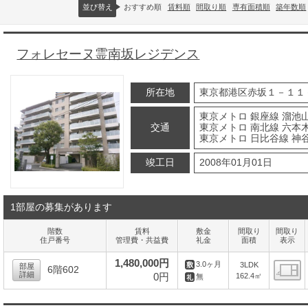
並び替え
おすすめ順
賃料順
間取り順
専有面積順
築年数順
フォレセーヌ霊南坂レジデンス
所在地
東京都港区赤坂１－１１
東京メトロ 銀座線 溜池山
交通
東京メトロ 南北線 六本
東京メトロ 日比谷線 神谷
竣工日
2008年01月01日
1部屋の募集があります
階数
賃料
敷金
間取り
間取り
住戸番号
管理費・共益費
礼金
面積
表示
1,480,000円
3.0ヶ月
3LDK
部屋
6階602
詳細
0円
162.4㎡
無
間