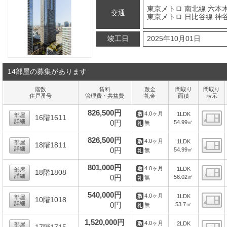
東京メトロ 南北線 六本
交通
東京メトロ 日比谷線 神谷
竣工日
2025年10月01日
14部屋の募集があります
階数
賃料
敷金
間取り
間取り
住戸番号
管理費・共益費
礼金
面積
表示
826,500円
4.0ヶ月
1LDK
部屋
16階1611
詳細
0円
54.99㎡
無
間
826,500円
4.0ヶ月
1LDK
部屋
18階1811
詳細
0円
54.99㎡
無
間
801,000円
4.0ヶ月
1LDK
部屋
18階1808
詳細
0円
56.02㎡
無
間
540,000円
4.0ヶ月
1LDK
部屋
10階1018
詳細
0円
53.7㎡
無
間
1,520,000円
4.0ヶ月
2LDK
部屋