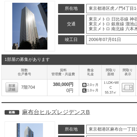
所在地
東京都港区虎ノ門4丁目1-
東京メトロ 日比谷線 神谷
交通
東京メトロ 銀座線 溜池山
東京メトロ 南北線 六本木
竣工日
2006年07月01日
1部屋の募集があります
階数
賃料
敷金
間取り
間取り
住戸番号
管理費・共益費
礼金
面積
表示
１LDK+WI
380,000円
2.0ヶ月
部屋
7階704
C
詳細
0円
1.0ヶ月
55.37㎡
間
麻布台ヒルズレジデンスB
新築
所在地
東京都港区麻布台一丁目1