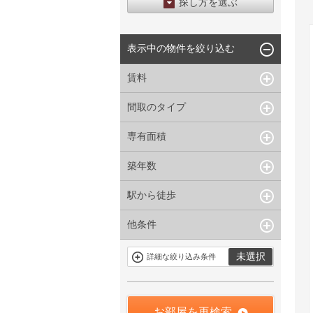
探し方を選ぶ
エリアから探す
表示中の物件を絞り込む
区から探す
地図から探す
賃料
沿線から探す
間取のタイプ
~
下限なし
上限なし
管理費/共益費含む
専有面積
1R〜1K
1DK〜1LDK
礼金なし
2K〜2LDK
3K〜3LDK
敷金なし
築年数
~
指定なし
指定なし
4LDK〜
礼金１ヶ月以下
駅から徒歩
指定なし
新築
フリーレント付き
1年以内
3年以内
他条件
指定なし
1分以内
5年以内
10年以内
3分以内
5分以内
15年以内
駐車場有
当社限定物件
未選択
詳細な絞り込み条件
10分以内
15分以内
定期借家を含
三井の賃貸物
まない
件
申込無し物件
のみ表示
お部屋を再検索