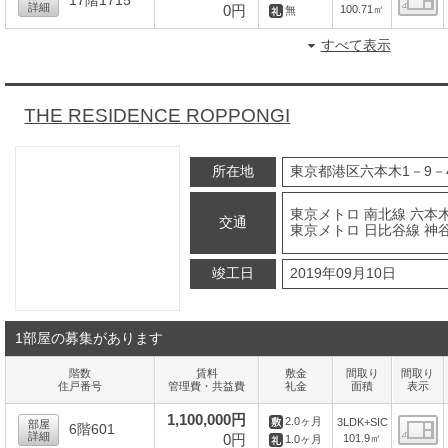
17階1715
詳細
0円
100.71㎡
無
間
すべて表示
THE RESIDENCE ROPPONGI
所在地
東京都港区六本木1－9－
東京メトロ 南北線 六本
交通
東京メトロ 日比谷線 神谷
竣工日
2019年09月10日
1部屋の募集があります
階数
賃料
敷金
間取り
間取り
住戸番号
管理費・共益費
礼金
面積
表示
1,100,000円
2.0ヶ月
3LDK+SIC
部屋
6階601
詳細
0円
101.9㎡
1.0ヶ月