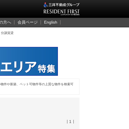
三井のレジデント
の方へ
会員ページ
English
 分譲賃貸
い物件や新築、ペット可物件等の上質な物件を検索可
1