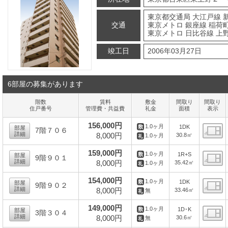
東京都交通局 大江戸線 
交通
東京メトロ 銀座線 稲荷町
東京メトロ 日比谷線 上野
竣工日
2006年03月27日
6部屋の募集があります
階数
賃料
敷金
間取り
間取り
住戸番号
管理費・共益費
礼金
面積
表示
156,000円
1.0ヶ月
1DK
部屋
7階７０６
詳細
8,000円
30.8㎡
1.0ヶ月
間
159,000円
1.0ヶ月
1R+S
部屋
9階９０１
詳細
8,000円
35.42㎡
1.0ヶ月
間
154,000円
1.0ヶ月
1DK
部屋
9階９０２
詳細
8,000円
33.46㎡
無
間
149,000円
1.0ヶ月
1D･K
部屋
3階３０４
詳細
8,000円
30.6㎡
無
間