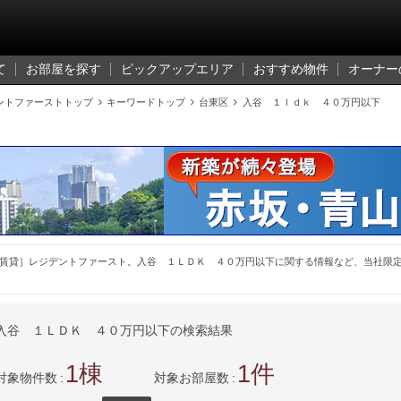
て
お部屋を探す
ピックアップエリア
おすすめ物件
オーナー
ントファーストトップ

キーワードトップ

台東区

入谷 １ｌｄｋ ４０万円以下
賃貸］レジデントファースト。入谷 １ＬＤＫ ４０万円以下に関する情報など、当社限
入谷 １ＬＤＫ ４０万円以下の検索結果
1
1
対象物件数
対象お部屋数