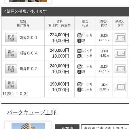
4部屋の募集があります
階数
賃料
敷金
間取り
間取り
住戸番号
管理費・共益費
礼金
面積
表示
224,000円
1.0ヶ月
2LDK
部屋
2階２０１
詳細
10,000円
47.11㎡
無
間
240,000円
1.0ヶ月
2LDK
部屋
6階６０４
詳細
10,000円
46.51㎡
1.0ヶ月
間
249,000円
1.0ヶ月
2LDK
部屋
9階９０２
詳細
10,000円
47.11㎡
無
間
部屋
190,000円
1.0ヶ月
1DK
詳細
10,000円
39.04㎡
1.0ヶ月
11階１１０３
間
パークキューブ上野
所在地
東京都台東区東上野２－