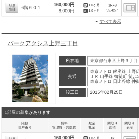
160,000円
1.0ヶ月
1R+S
部屋
6階６０１
詳細
8,000円
35.42㎡
1.0ヶ月
間
すべて表示
パークアクシス上野三丁目
所在地
東京都台東区上野３丁目
東京メトロ 銀座線 上野
交通
ＪＲ 山手線 御徒町 徒歩
東京メトロ 日比谷線 仲
竣工日
2015年02月25日
1部屋の募集があります
階数
賃料
敷金
間取り
間取り
住戸番号
管理費・共益費
礼金
面積
表示
160,000円
1.0ヶ月
1K
部屋