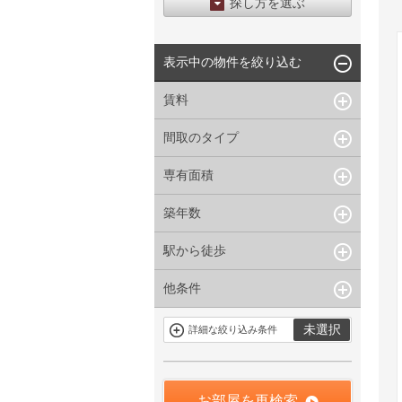
探し方を選ぶ
エリアから探す
表示中の物件を絞り込む
区から探す
地図から探す
賃料
沿線から探す
間取のタイプ
~
下限なし
上限なし
管理費/共益費含む
専有面積
1R〜1K
1DK〜1LDK
礼金なし
2K〜2LDK
3K〜3LDK
敷金なし
築年数
~
指定なし
指定なし
4LDK〜
礼金１ヶ月以下
駅から徒歩
指定なし
新築
フリーレント付き
1年以内
3年以内
他条件
指定なし
1分以内
5年以内
10年以内
3分以内
5分以内
15年以内
駐車場有
当社限定物件
未選択
詳細な絞り込み条件
10分以内
15分以内
定期借家を含
三井の賃貸物
まない
件
申込無し物件
のみ表示
お部屋を再検索