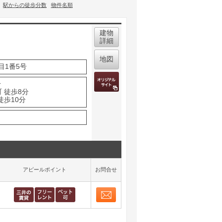
駅からの徒歩分数
物件名順
建物
詳細
地図
目1番5号
分
 徒歩8分
徒歩10分
アピールポイント
お問合せ
お問合せ
取り表示