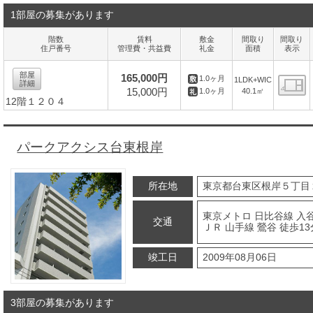
1部屋の募集があります
階数
賃料
敷金
間取り
間取り
住戸番号
管理費・共益費
礼金
面積
表示
部屋
165,000円
1.0ヶ月
1LDK+WIC
詳細
15,000円
40.1㎡
1.0ヶ月
12階１２０４
間
パークアクシス台東根岸
所在地
東京都台東区根岸５丁目
東京メトロ 日比谷線 入谷
交通
ＪＲ 山手線 鶯谷 徒歩13
竣工日
2009年08月06日
3部屋の募集があります