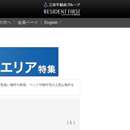
三井のレジデント
の方へ
会員ページ
English
定取扱い物件や新築、ペット可物件等の上質な物件を
1