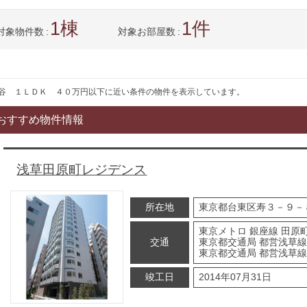
1
1
対象物件数
対象お部屋数
谷 １ＬＤＫ ４０万円以下に近い条件の物件を表示しています。
おすすめ物件情報
浅草田原町レジデンス
所在地
東京都台東区寿３－９－
東京メトロ 銀座線 田原町
交通
東京都交通局 都営浅草線
東京都交通局 都営浅草線
竣工日
2014年07月31日