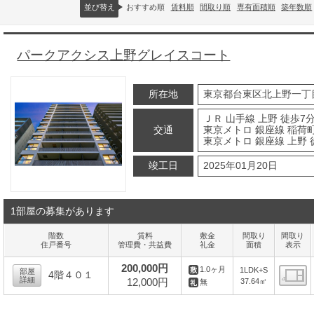
並び替え
おすすめ順
賃料順
間取り順
専有面積順
築年数順
パークアクシス上野グレイスコート
所在地
東京都台東区北上野一丁
ＪＲ 山手線 上野 徒歩7
交通
東京メトロ 銀座線 稲荷町
東京メトロ 銀座線 上野 
竣工日
2025年01月20日
1部屋の募集があります
階数
賃料
敷金
間取り
間取り
住戸番号
管理費・共益費
礼金
面積
表示
200,000円
1.0ヶ月
1LDK+S
部屋
4階４０１
詳細
12,000円
37.64㎡
無
間