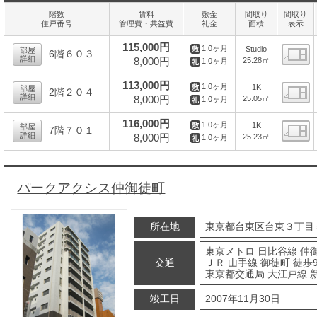
階数
賃料
敷金
間取り
間取り
住戸番号
管理費・共益費
礼金
面積
表示
115,000円
1.0ヶ月
Studio
部屋
6階６０３
詳細
8,000円
25.28㎡
1.0ヶ月
間
113,000円
1.0ヶ月
1K
部屋
2階２０４
詳細
8,000円
25.05㎡
1.0ヶ月
間
116,000円
1.0ヶ月
1K
部屋
7階７０１
詳細
8,000円
25.23㎡
1.0ヶ月
間
パークアクシス仲御徒町
所在地
東京都台東区台東３丁目
東京メトロ 日比谷線 仲
交通
ＪＲ 山手線 御徒町 徒歩
東京都交通局 大江戸線 
竣工日
2007年11月30日