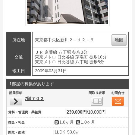
所在地
東京都中央区新川２－１２－６
地図
ＪＲ 京葉線 八丁堀 徒歩3分
交通
東京メトロ 日比谷線 茅場町 徒歩10分
東京メトロ 日比谷線 八丁堀 徒歩8分
竣工日
2009年03月31日
1部屋の募集があります
部屋詳細
間取り表示
お問合せ
7階７０２
239,000円
10,000円
賃料・管理費・共益費
1.0ヶ月
1.0ヶ月
敷金・礼金
1LDK
53.0㎡
間取・面積