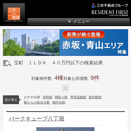
三井の賃貸
メニュー
宝町 １ＬＤＫ ４０万円以下の検索結果
4
9
対象物件数
対象お部屋数
1
おすすめ順
賃料順
間取り順
専有面積順
築年数順
並び替え
駅からの徒歩分数
物件名順
パークキューブ八丁堀