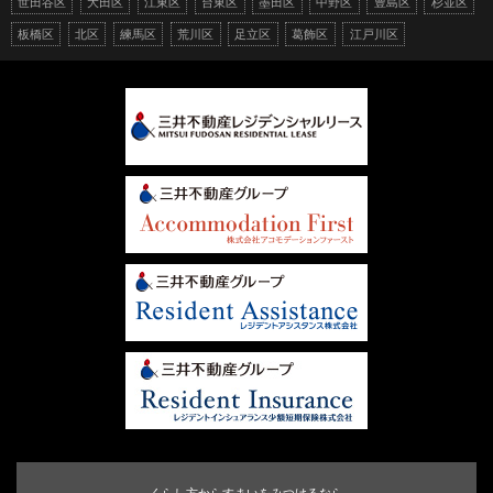
世田谷区
大田区
江東区
台東区
墨田区
中野区
豊島区
杉並区
板橋区
北区
練馬区
荒川区
足立区
葛飾区
江戸川区
くらし方からすまいをみつけるなら