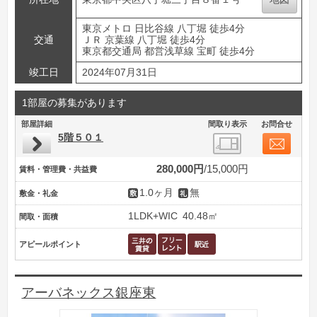
東京メトロ 日比谷線 八丁堀 徒歩4分
交通
ＪＲ 京葉線 八丁堀 徒歩4分
東京都交通局 都営浅草線 宝町 徒歩4分
竣工日
2024年07月31日
1部屋の募集があります
部屋詳細
間取り表示
お問合せ
5階５０１
280,000円
15,000円
賃料・管理費・共益費
1.0ヶ月
無
敷金・礼金
1LDK+WIC
40.48㎡
間取・面積
アピールポイント
アーバネックス銀座東