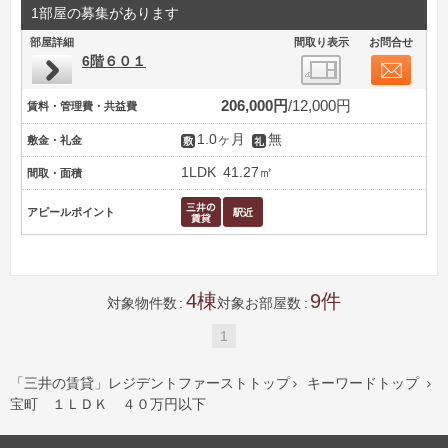
1部屋の募集があります
部屋詳細
間取り表示
お問合せ
6階６０１
206,000円
12,000円
賃料・管理費・共益費
1.0ヶ月
無
敷金・礼金
1LDK
41.27㎡
間取・面積
アピールポイント
4
9
対象物件数
対象お部屋数
1
「三井の賃貸」レジデントファーストトップ
キーワードトップ


宝町 １ＬＤＫ ４０万円以下