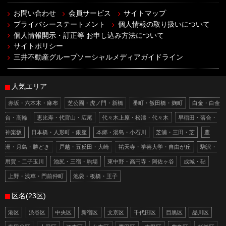
お問い合わせ
会員サービス
サイトマップ
プライバシーステートメント
個人情報の取り扱いについて
個人情報開示・訂正等 お申し込み方法について
サイトポリシー
三井不動産グループソーシャルメディアガイドライン
人気エリア
赤坂・六本木・麻布
芝公園・虎ノ門・新橋
番町・飯田橋・麹町
白金・白金
台・高輪
恵比寿・代官山・広尾
代々木上原・松濤・代々木
早稲田・落合・
神楽坂
日本橋・人形町・銀座
本郷・湯島・小石川
芝浦・三田・芝
豊
洲・月島・勝どき
戸越・五反田・大崎
祐天寺・学芸大学・自由が丘
駒沢・
用賀・二子玉川
池尻・三宿・駒場
東中野・高円寺・阿佐ヶ谷
成城・砧
上野・浅草・門前仲町
池袋・板橋・王子
区名(23区)
港区
渋谷区
中央区
新宿区
文京区
千代田区
目黒区
品川区