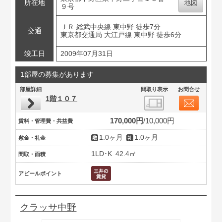
所在地
地図
９号
ＪＲ 総武中央線 東中野 徒歩7分
交通
東京都交通局 大江戸線 東中野 徒歩6分
竣工日
2009年07月31日
1部屋の募集があります
部屋詳細
間取り表示
お問合せ
1階１０７
170,000円
10,000円
賃料・管理費・共益費
1.0ヶ月
1.0ヶ月
敷金・礼金
1LD･K
42.4㎡
間取・面積
アピールポイント
クラッサ中野