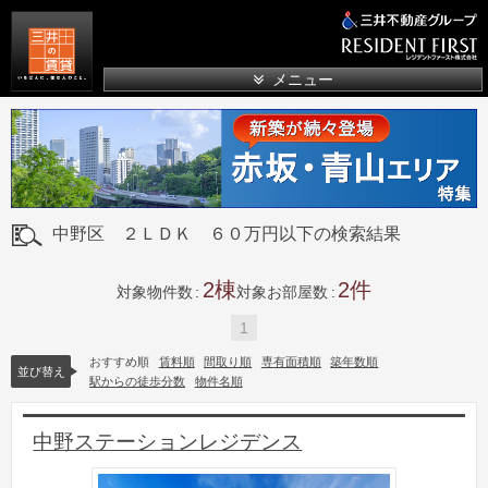
三井の賃貸
メニュー
中野区 ２ＬＤＫ ６０万円以下の検索結果
2
2
対象物件数
対象お部屋数
1
おすすめ順
賃料順
間取り順
専有面積順
築年数順
並び替え
駅からの徒歩分数
物件名順
中野ステーションレジデンス