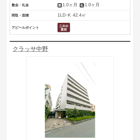
1.0ヶ月
1.0ヶ月
敷金・礼金
1LD･K
42.4㎡
間取・面積
アピールポイント
クラッサ中野