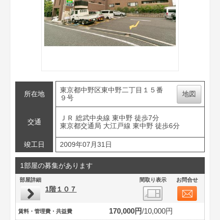
東京都中野区東中野二丁目１５番
所在地
地図
９号
ＪＲ 総武中央線 東中野 徒歩7分
交通
東京都交通局 大江戸線 東中野 徒歩6分
竣工日
2009年07月31日
1部屋の募集があります
部屋詳細
間取り表示
お問合せ
1階１０７
170,000円
10,000円
賃料・管理費・共益費