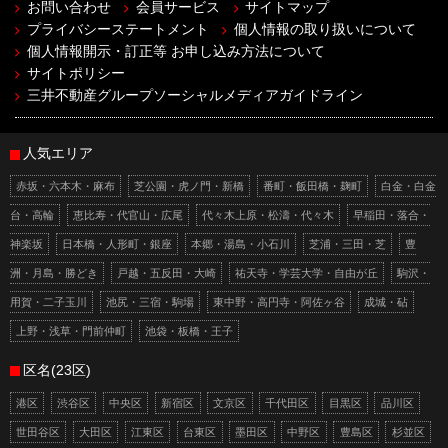
お問い合わせ
会員サービス
サイトマップ
プライバシーステートメント
個人情報の取り扱いについて
個人情報開示・訂正等 お申し込み方法について
サイトポリシー
三井不動産グループソーシャルメディアガイドライン
人気エリア
赤坂・六本木・麻布
芝公園・虎ノ門・新橋
番町・飯田橋・麹町
白金・白金
台・高輪
恵比寿・代官山・広尾
代々木上原・松濤・代々木
早稲田・落合・
神楽坂
日本橋・人形町・銀座
本郷・湯島・小石川
芝浦・三田・芝
豊
洲・月島・勝どき
戸越・五反田・大崎
祐天寺・学芸大学・自由が丘
駒沢・
用賀・二子玉川
池尻・三宿・駒場
東中野・高円寺・阿佐ヶ谷
成城・砧
上野・浅草・門前仲町
池袋・板橋・王子
区名(23区)
港区
渋谷区
中央区
新宿区
文京区
千代田区
目黒区
品川区
世田谷区
大田区
江東区
台東区
墨田区
中野区
豊島区
杉並区