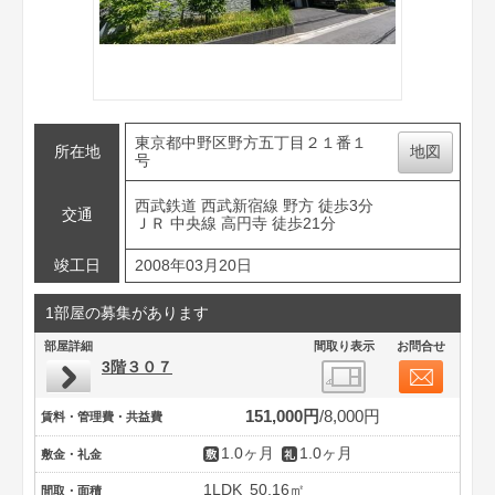
東京都中野区野方五丁目２１番１
所在地
地図
号
西武鉄道 西武新宿線 野方 徒歩3分
交通
ＪＲ 中央線 高円寺 徒歩21分
竣工日
2008年03月20日
1部屋の募集があります
部屋詳細
間取り表示
お問合せ
3階３０７
151,000円
8,000円
賃料・管理費・共益費
1.0ヶ月
1.0ヶ月
敷金・礼金
1LDK
50.16㎡
間取・面積