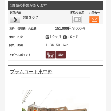
1部屋の募集があります
部屋詳細
間取り表示
お問合せ
3階３０７
151,000円
8,000円
賃料・管理費・共益費
1.0ヶ月
1.0ヶ月
敷金・礼金
1LDK
50.16㎡
間取・面積
アピールポイント
プラムコート東中野