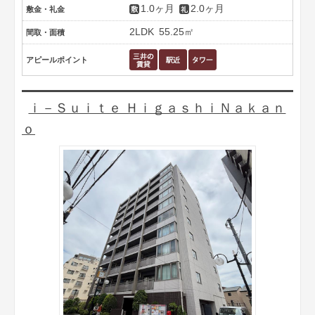
1.0ヶ月
2.0ヶ月
敷金・礼金
2LDK
55.25㎡
間取・面積
アピールポイント
ｉ－Ｓｕｉｔｅ ＨｉｇａｓｈｉＮａｋａｎ
ｏ