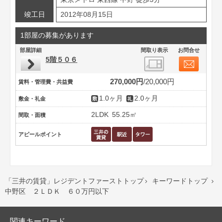
竣工日
2012年08月15日
1部屋の募集があります
部屋詳細
間取り表示
お問合せ
5階５０６
270,000円
20,000円
賃料・管理費・共益費
1.0ヶ月
2.0ヶ月
敷金・礼金
2LDK
55.25㎡
間取・面積
アピールポイント
「三井の賃貸」レジデントファーストトップ
キーワードトップ


中野区 ２ＬＤＫ ６０万円以下
関連キーワード