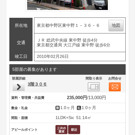
所在地
東京都中野区東中野１－３６－６
地図
ＪＲ 総武中央線 東中野 徒歩4分
交通
東京都交通局 大江戸線 東中野 徒歩6分
竣工日
2010年02月26日
5部屋の募集があります
部屋詳細
間取り表示
お問合せ
3階３０６
235,000円
13,000円
賃料・管理費・共益費
1.0ヶ月
1.0ヶ月
敷金・礼金
1LDK+Sic
51.14㎡
間取・面積
アピールポイント