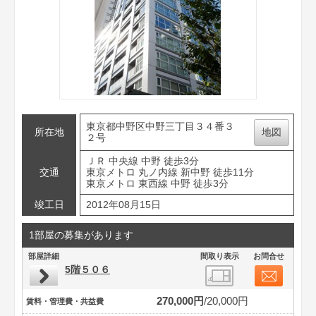
東京都中野区中野三丁目３４番３
所在地
地図
２号
ＪＲ 中央線 中野 徒歩3分
交通
東京メトロ 丸ノ内線 新中野 徒歩11分
東京メトロ 東西線 中野 徒歩3分
竣工日
2012年08月15日
1部屋の募集があります
部屋詳細
間取り表示
お問合せ
5階５０６
270,000円
20,000円
賃料・管理費・共益費