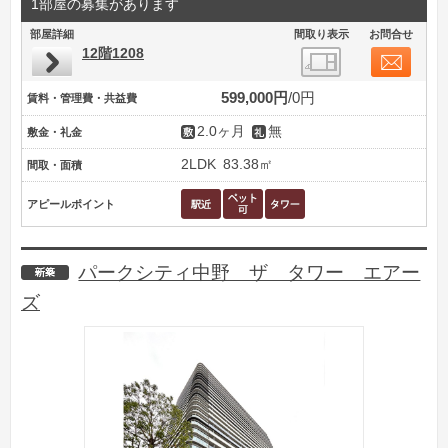
1部屋の募集があります
部屋詳細
間取り表示
お問合せ
12階1208
599,000円
0円
賃料・管理費・共益費
2.0ヶ月
無
敷金・礼金
2LDK
83.38㎡
間取・面積
アピールポイント
パークシティ中野 ザ タワー エアー
新築
ズ