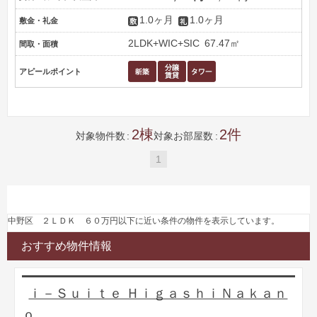
1.0ヶ月
1.0ヶ月
敷金・礼金
2LDK+WIC+SIC
67.47㎡
間取・面積
アピールポイント
2
2
対象物件数
対象お部屋数
1
中野区 ２ＬＤＫ ６０万円以下に近い条件の物件を表示しています。
おすすめ物件情報
ｉ－Ｓｕｉｔｅ ＨｉｇａｓｈｉＮａｋａｎ
ｏ