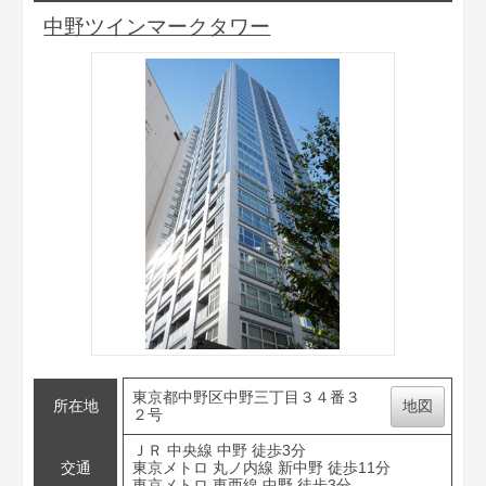
中野ツインマークタワー
東京都中野区中野三丁目３４番３
所在地
地図
２号
ＪＲ 中央線 中野 徒歩3分
交通
東京メトロ 丸ノ内線 新中野 徒歩11分
東京メトロ 東西線 中野 徒歩3分