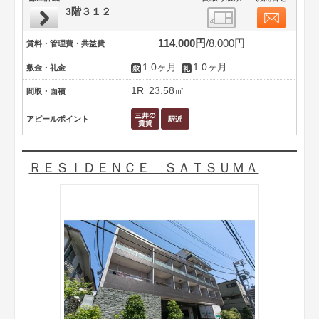
3階３１２
114,000円
8,000円
賃料・管理費・共益費
1.0ヶ月
1.0ヶ月
敷金・礼金
1R
23.58㎡
間取・面積
アピールポイント
ＲＥＳＩＤＥＮＣＥ ＳＡＴＳＵＭＡ