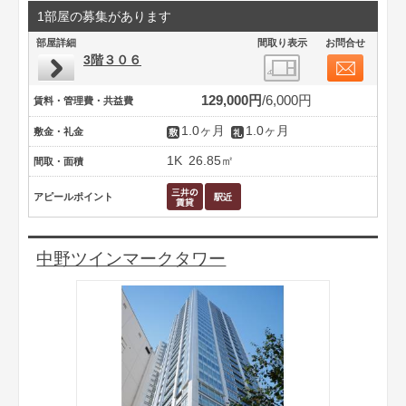
1部屋の募集があります
部屋詳細
間取り表示
お問合せ
3階３０６
129,000円
6,000円
賃料・管理費・共益費
1.0ヶ月
1.0ヶ月
敷金・礼金
1K
26.85㎡
間取・面積
アピールポイント
中野ツインマークタワー