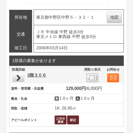
所在地
東京都中野区中野５－３２－１
地図
ＪＲ 中央線 中野 徒歩3分
交通
東京メトロ 東西線 中野 徒歩3分
竣工日
2006年03月14日
1部屋の募集があります
部屋詳細
間取り表示
お問合せ
3階３０６
129,000円
6,000円
賃料・管理費・共益費
1.0ヶ月
1.0ヶ月
敷金・礼金
1K
26.85㎡
間取・面積
アピールポイント