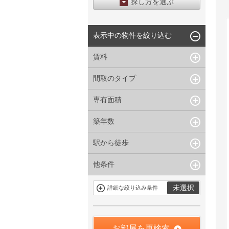
探し方を選ぶ
エリアから探す
表示中の物件を絞り込む
区から探す
地図から探す
賃料
沿線から探す
間取のタイプ
~
下限なし
上限なし
管理費/共益費含む
専有面積
1R〜1K
1DK〜1LDK
礼金なし
2K〜2LDK
3K〜3LDK
敷金なし
築年数
~
指定なし
指定なし
4LDK〜
礼金１ヶ月以下
駅から徒歩
指定なし
新築
フリーレント付き
1年以内
3年以内
他条件
指定なし
1分以内
5年以内
10年以内
3分以内
5分以内
15年以内
駐車場有
当社限定物件
未選択
詳細な絞り込み条件
10分以内
15分以内
定期借家を含
三井の賃貸物
まない
件
申込無し物件
のみ表示
お部屋を再検索