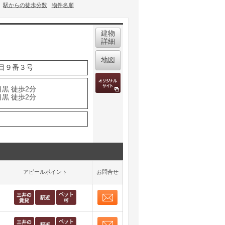
駅からの徒歩分数
物件名順
建物
詳細
地図
目９番３号
黒 徒歩2分
黒 徒歩2分
アピールポイント
お問合せ
お問合せ
取り表示