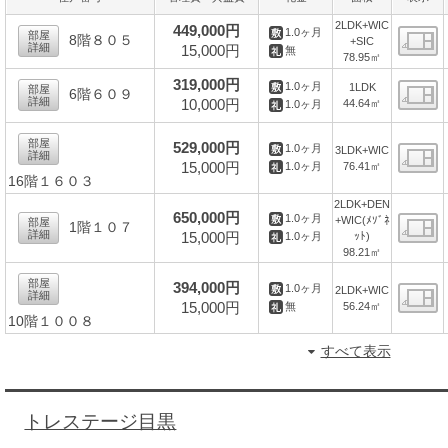
2LDK+WIC
449,000円
1.0ヶ月
部屋
8階８０５
+SIC
詳細
15,000円
無
78.95㎡
間
319,000円
1.0ヶ月
1LDK
部屋
6階６０９
詳細
10,000円
44.64㎡
1.0ヶ月
間
部屋
529,000円
1.0ヶ月
3LDK+WIC
詳細
15,000円
76.41㎡
1.0ヶ月
16階１６０３
間
2LDK+DEN
650,000円
1.0ヶ月
+WIC(ﾒｿﾞﾈ
部屋
1階１０７
詳細
15,000円
ｯﾄ)
1.0ヶ月
間
98.21㎡
部屋
394,000円
1.0ヶ月
2LDK+WIC
詳細
15,000円
56.24㎡
無
10階１００８
間
すべて表示
トレステージ目黒