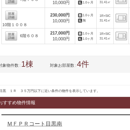
詳細
10,000円
31.41㎡
1.0ヶ月
間
部屋
230,000円
1.0ヶ月
1R+SIC
詳細
10,000円
31.41㎡
無
10階１００８
間
217,000円
1.0ヶ月
1R+SIC
部屋
6階６０８
詳細
10,000円
31.41㎡
1.0ヶ月
間
1
4
対象物件数
対象お部屋数
目黒 １Ｒ ３５万円以下に近い条件の物件を表示しています。
おすすめ物件情報
ＭＦＰＲコート目黒南