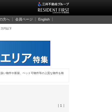
三井のレジデント
の方へ
会員ページ
English
５万円以下
取扱い物件や新築、ペット可物件等の上質な物件を検
1