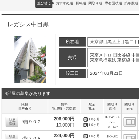
並び替え
おすすめ順
賃料順
間取り順
専有面積順
築年数順
レガシス中目黒
所在地
東京都目黒区上目黒二丁
東京メトロ 日比谷線 中目
交通
東京急行電鉄 東横線 中目
竣工日
2024年03月21日
4部屋の募集があります
階数
賃料
敷金
間取り
間取り
住戸番号
管理費・共益費
礼金
面積
表示
1R+WIC＋
206,000円
1.0ヶ月
部屋
9階９０２
SIC
詳細
10,000円
1.0ヶ月
28.16㎡
間
224,000円
1.0ヶ月
1R+SIC
部屋
7階７０８