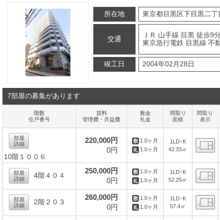
所在地
東京都目黒区下目黒二丁
ＪＲ 山手線 目黒 徒歩9
交通
東京急行電鉄 目黒線 不動
竣工日
2004年02月28日
7部屋の募集があります
階数
賃料
敷金
間取り
間取り
住戸番号
管理費・共益費
礼金
面積
表示
部屋
220,000円
1.0ヶ月
1LD･K
詳細
0円
42.33㎡
1.0ヶ月
10階１００６
間
250,000円
1.0ヶ月
1LD･K
部屋
4階４０４
詳細
0円
52.25㎡
1.0ヶ月
間
260,000円
1.0ヶ月
1LD･K
部屋
2階２０３
詳細
0円
57.4㎡
1.0ヶ月
間