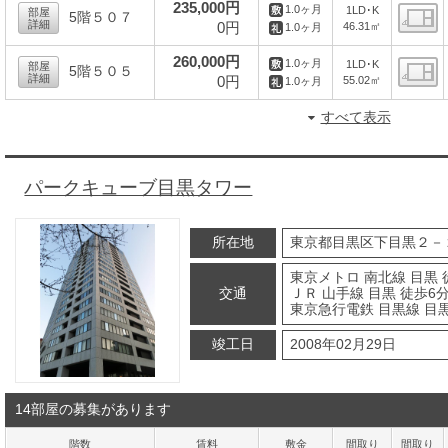
235,000円
1.0ヶ月
1LD･K
部屋
5階５０７
詳細
0円
46.31㎡
1.0ヶ月
間
260,000円
1.0ヶ月
1LD･K
部屋
5階５０５
詳細
0円
55.02㎡
1.0ヶ月
間
すべて表示
パークキューブ目黒タワー
所在地
東京都目黒区下目黒２－
東京メトロ 南北線 目黒 
交通
ＪＲ 山手線 目黒 徒歩6
東京急行電鉄 目黒線 目黒
竣工日
2008年02月29日
14部屋の募集があります
階数
賃料
敷金
間取り
間取り