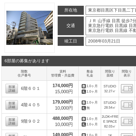
所在地
東京都目黒区下目黒二丁
ＪＲ 山手線 目黒 徒歩7
交通
東京急行電鉄 目黒線 目黒
東京急行電鉄 目黒線 不動
竣工日
2008年03月21日
6部屋の募集があります
階数
賃料
敷金
間取り
間取り
住戸番号
管理費・共益費
礼金
面積
表示
174,000円
1.0ヶ月
STUDIO
部屋
6階６０１
詳細
15,000円
32.27㎡
1.0ヶ月
間
179,000円
1.0ヶ月
STUDIO
部屋
4階４０５
詳細
10,000円
28.54㎡
無
間
2LDK+FRE
488,000円
1.0ヶ月
部屋
9階９０２
E SPACE
詳細
10,000円
1.0ヶ月
82.03㎡
間
149,000円
1.0ヶ月
1K