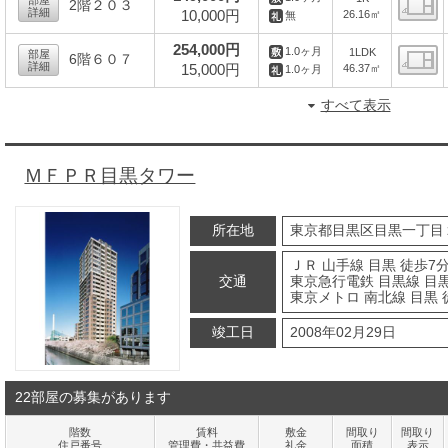
部屋
2階２０３
詳細
10,000円
26.16㎡
無
間
254,000円
1.0ヶ月
1LDK
部屋
6階６０７
詳細
15,000円
46.37㎡
1.0ヶ月
間
すべて表示
ＭＦＰＲ目黒タワー
所在地
東京都目黒区目黒一丁目
ＪＲ 山手線 目黒 徒歩7
交通
東京急行電鉄 目黒線 目黒
東京メトロ 南北線 目黒 
竣工日
2008年02月29日
22部屋の募集があります
階数
賃料
敷金
間取り
間取り
住戸番号
管理費・共益費
礼金
面積
表示