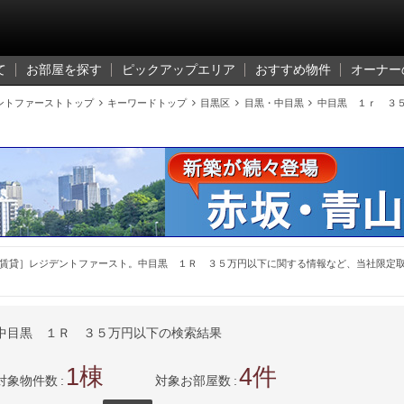
て
お部屋を探す
ピックアップエリア
おすすめ物件
オーナー
ントファーストトップ

キーワードトップ

目黒区

目黒・中目黒

中目黒 １ｒ ３
賃貸］レジデントファースト。中目黒 １Ｒ ３５万円以下に関する情報など、当社限定
中目黒 １Ｒ ３５万円以下の検索結果
1
4
対象物件数
対象お部屋数