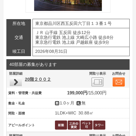
所在地
東京都品川区西五反田六丁目１３番１号
ＪＲ 山手線 五反田 徒歩12分
交通
東京急行電鉄 池上線 大崎広小路 徒歩8分
東京急行電鉄 池上線 戸越銀座 徒歩9分
竣工日
2026年08月31日
40部屋の募集があります
部屋詳細
間取り表示
お問合せ
20階２００２
199,000円
15,000円
賃料・管理費・共益費
1.0ヶ月
無
敷金・礼金
1LDK+WIC
30.88㎡
間取・面積
アピールポイント
部屋詳細
間取り表示
お問合せ