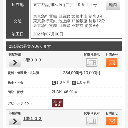
所在地
東京都品川区小山二丁目９番１１号
地図
東京急行電鉄 目黒線 武蔵小山 徒歩8分
交通
東京急行電鉄 池上線 戸越銀座 徒歩12分
東京急行電鉄 目黒線 不動前 徒歩9分
竣工日
2023年07月06日
2部屋の募集があります
部屋詳細
間取り表示
お問合せ
3階３０３
234,000円
10,000円
賃料・管理費・共益費
1.0ヶ月
1.0ヶ月
敷金・礼金
2LDK
46.01㎡
間取・面積
アピールポイント
部屋詳細
間取り表示
お問合せ
1階１０２