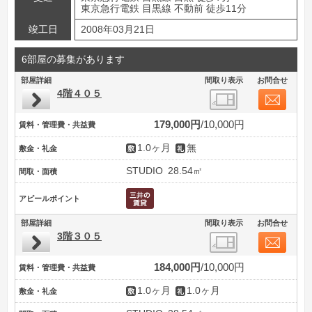
東京急行電鉄 目黒線 不動前 徒歩11分
竣工日
2008年03月21日
6部屋の募集があります
部屋詳細
間取り表示
お問合せ
4階４０５
179,000円
10,000円
賃料・管理費・共益費
1.0ヶ月
無
敷金・礼金
STUDIO
28.54㎡
間取・面積
アピールポイント
部屋詳細
間取り表示
お問合せ
3階３０５
184,000円
10,000円
賃料・管理費・共益費
1.0ヶ月
1.0ヶ月
敷金・礼金