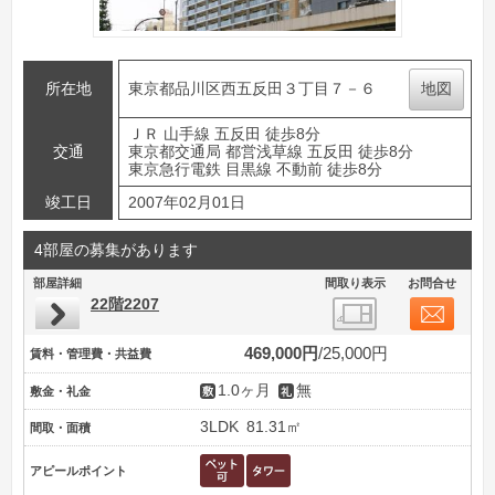
所在地
東京都品川区西五反田３丁目７－６
地図
ＪＲ 山手線 五反田 徒歩8分
交通
東京都交通局 都営浅草線 五反田 徒歩8分
東京急行電鉄 目黒線 不動前 徒歩8分
竣工日
2007年02月01日
4部屋の募集があります
部屋詳細
間取り表示
お問合せ
22階2207
469,000円
25,000円
賃料・管理費・共益費
1.0ヶ月
無
敷金・礼金
3LDK
81.31㎡
間取・面積
アピールポイント