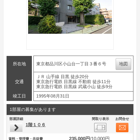
所在地
東京都品川区小山台一丁目３番６号
地図
ＪＲ 山手線 目黒 徒歩20分
交通
東京急行電鉄 目黒線 不動前 徒歩11分
東京急行電鉄 目黒線 武蔵小山 徒歩9分
竣工日
1995年08月31日
1部屋の募集があります
部屋詳細
間取り表示
お問合せ
1階１０６
235,000円
10,000円
賃料・管理費・共益費