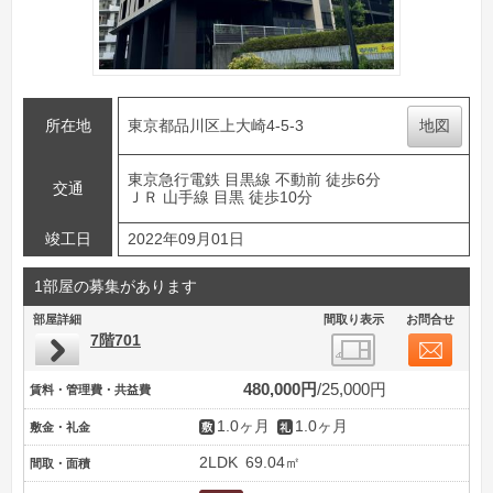
所在地
東京都品川区上大崎4-5-3
地図
東京急行電鉄 目黒線 不動前 徒歩6分
交通
ＪＲ 山手線 目黒 徒歩10分
竣工日
2022年09月01日
1部屋の募集があります
部屋詳細
間取り表示
お問合せ
7階701
480,000円
25,000円
賃料・管理費・共益費
1.0ヶ月
1.0ヶ月
敷金・礼金
2LDK
69.04㎡
間取・面積