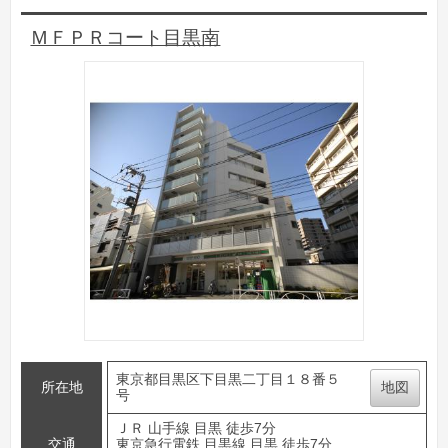
ＭＦＰＲコート目黒南
東京都目黒区下目黒二丁目１８番５
所在地
地図
号
ＪＲ 山手線 目黒 徒歩7分
交通
東京急行電鉄 目黒線 目黒 徒歩7分