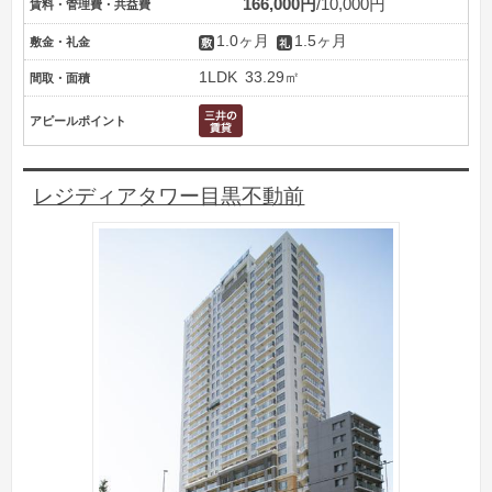
166,000円
10,000円
賃料・管理費・共益費
1.0ヶ月
1.5ヶ月
敷金・礼金
1LDK
33.29㎡
間取・面積
アピールポイント
レジディアタワー目黒不動前