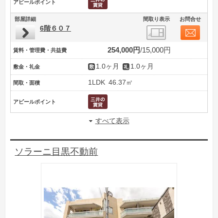
アピールポイント
部屋詳細
間取り表示
お問合せ
6階６０７
254,000円
15,000円
賃料・管理費・共益費
1.0ヶ月
1.0ヶ月
敷金・礼金
1LDK
46.37㎡
間取・面積
アピールポイント
すべて表示
ソラーニ目黒不動前