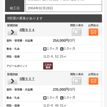
竣工日
2004年02月28日
8部屋の募集があります
部屋詳細
間取り表示
お問合せ
8階８０４
254,000円
0円
賃料・管理費・共益費
1.0ヶ月
1.0ヶ月
敷金・礼金
1LD･K
52.25㎡
間取・面積
アピールポイント
部屋詳細
間取り表示
お問合せ
5階５０７
235,000円
0円
賃料・管理費・共益費
1.0ヶ月
1.0ヶ月
敷金・礼金
1LD･K
46.31㎡
間取・面積