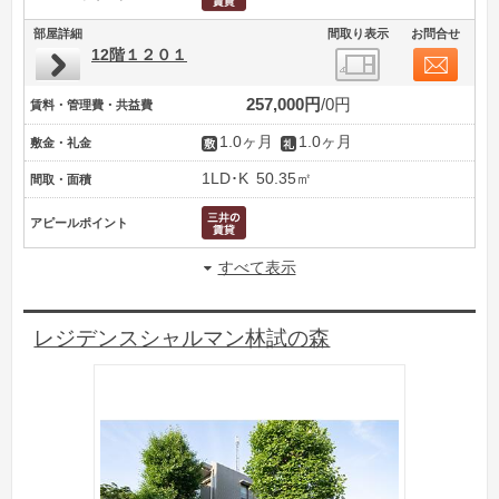
部屋詳細
間取り表示
お問合せ
12階１２０１
257,000円
0円
賃料・管理費・共益費
1.0ヶ月
1.0ヶ月
敷金・礼金
1LD･K
50.35㎡
間取・面積
アピールポイント
すべて表示
レジデンスシャルマン林試の森