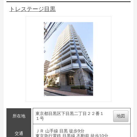
トレステージ目黒
東京都目黒区下目黒二丁目２２番１
所在地
地図
１号
ＪＲ 山手線 目黒 徒歩9分
交通
東京急行電鉄 目黒線 不動前 徒歩10分