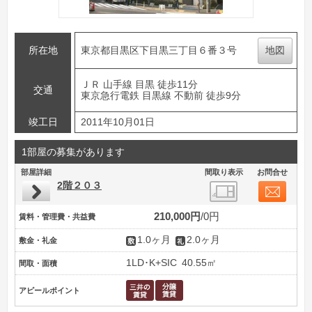
所在地
東京都目黒区下目黒三丁目６番３号
地図
ＪＲ 山手線 目黒 徒歩11分
交通
東京急行電鉄 目黒線 不動前 徒歩9分
竣工日
2011年10月01日
1部屋の募集があります
部屋詳細
間取り表示
お問合せ
2階２０３
210,000円
0円
賃料・管理費・共益費
1.0ヶ月
2.0ヶ月
敷金・礼金
1LD･K+SIC
40.55㎡
間取・面積
アピールポイント