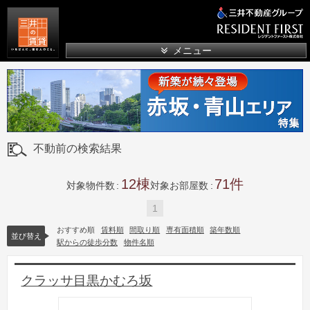
三井の賃貸
メニュー
不動前の検索結果
12
71
対象物件数
対象お部屋数
1
おすすめ順
賃料順
間取り順
専有面積順
築年数順
並び替え
駅からの徒歩分数
物件名順
クラッサ目黒かむろ坂