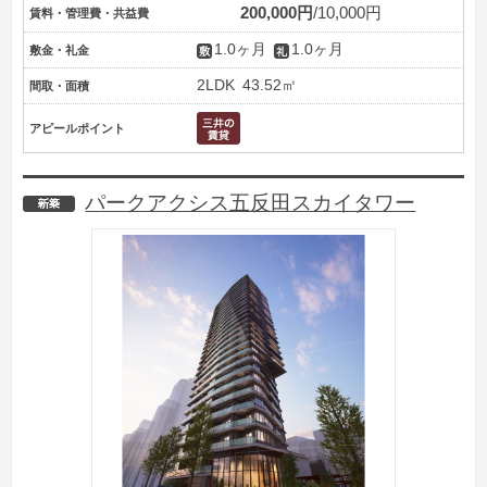
200,000円
10,000円
賃料・管理費・共益費
1.0ヶ月
1.0ヶ月
敷金・礼金
2LDK
43.52㎡
間取・面積
アピールポイント
パークアクシス五反田スカイタワー
新築