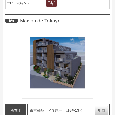
アピールポイント
Maison de Takaya
新築
所在地
東京都品川区荏原一丁目5番13号
地図