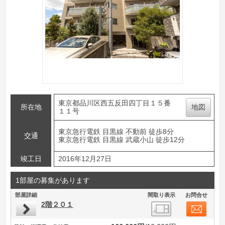
東京都品川区西五反田四丁目１５番
所在地
地図
１１号
東京急行電鉄 目黒線 不動前 徒歩8分
交通
東京急行電鉄 目黒線 武蔵小山 徒歩12分
竣工日
2016年12月27日
1部屋の募集があります
部屋詳細
間取り表示
お問合せ
2階２０１