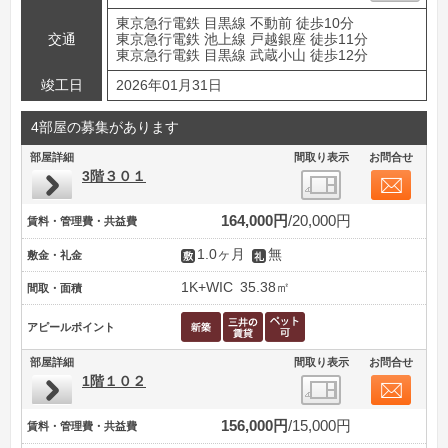
東京急行電鉄 目黒線 不動前 徒歩10分
交通
東京急行電鉄 池上線 戸越銀座 徒歩11分
東京急行電鉄 目黒線 武蔵小山 徒歩12分
竣工日
2026年01月31日
4部屋の募集があります
部屋詳細
間取り表示
お問合せ
3階３０１
164,000円
20,000円
賃料・管理費・共益費
1.0ヶ月
無
敷金・礼金
1K+WIC
35.38㎡
間取・面積
アピールポイント
部屋詳細
間取り表示
お問合せ
1階１０２
156,000円
15,000円
賃料・管理費・共益費