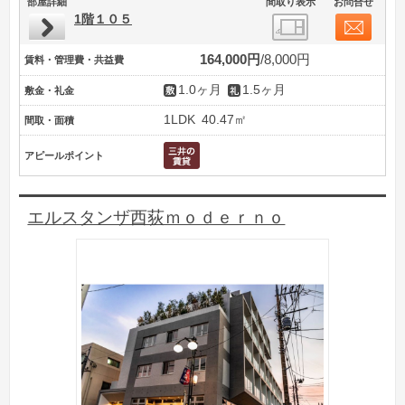
部屋詳細
間取り表示
お問合せ
1階１０５
164,000円
8,000円
賃料・管理費・共益費
1.0ヶ月
1.5ヶ月
敷金・礼金
1LDK
40.47㎡
間取・面積
アピールポイント
エルスタンザ西荻ｍｏｄｅｒｎｏ