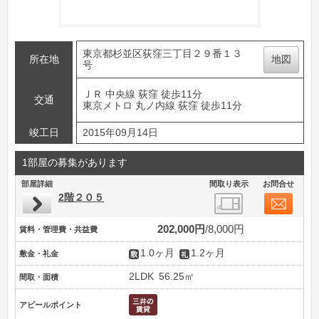
東京都杉並区荻窪三丁目２９番１３
所在地
地図
号
ＪＲ 中央線 荻窪 徒歩11分
交通
東京メトロ 丸ノ内線 荻窪 徒歩11分
竣工日
2015年09月14日
1部屋の募集があります
部屋詳細
間取り表示
お問合せ
2階２０５
202,000円
8,000円
賃料・管理費・共益費
1.0ヶ月
1.2ヶ月
敷金・礼金
2LDK
56.25㎡
間取・面積
アピールポイント