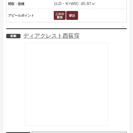
1LD・K+WIC
45.87㎡
間取・面積
アピールポイント
ディアクレスト西荻窪
新築