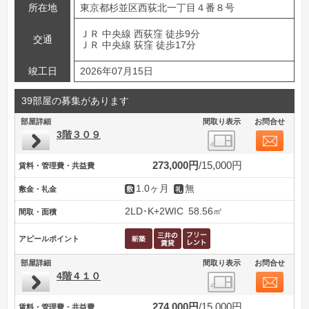
所在地
東京都杉並区西荻北一丁目４番８号
ＪＲ 中央線 西荻窪 徒歩9分
交通
ＪＲ 中央線 荻窪 徒歩17分
竣工日
2026年07月15日
39部屋の募集があります
部屋詳細
間取り表示
お問合せ
3階３０９
273,000円
15,000円
賃料・管理費・共益費
1.0ヶ月
無
敷金・礼金
2LD･K+2WIC
58.56㎡
間取・面積
アピールポイント
部屋詳細
間取り表示
お問合せ
4階４１０
274,000円
15,000円
賃料・管理費・共益費