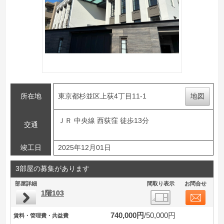
所在地
東京都杉並区上荻4丁目11-1
地図
ＪＲ 中央線 西荻窪 徒歩13分
交通
竣工日
2025年12月01日
3部屋の募集があります
部屋詳細
間取り表示
お問合せ
1階103
740,000円
50,000円
賃料・管理費・共益費