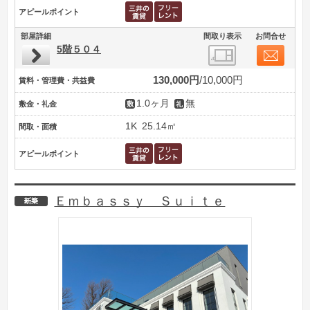
アピールポイント
部屋詳細
間取り表示
お問合せ
5階５０４
130,000円
10,000円
賃料・管理費・共益費
1.0ヶ月
無
敷金・礼金
1K
25.14㎡
間取・面積
アピールポイント
Ｅｍｂａｓｓｙ Ｓｕｉｔｅ
新築