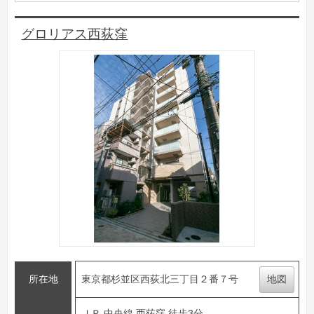
グロリアス西荻窪
所在地
東京都杉並区西荻北三丁目２番７号
地図
ＪＲ 中央線 西荻窪 徒歩3分