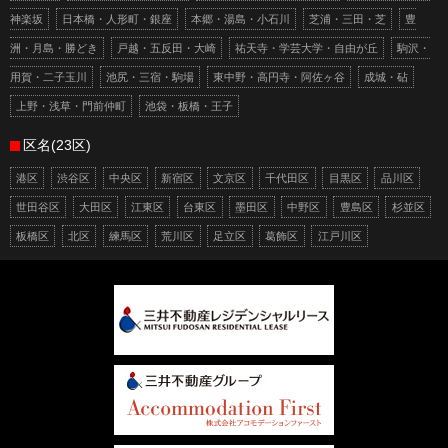
神楽坂
日本橋・人形町・銀座
本郷・湯島・小石川
芝浦・三田・芝
豊
洲・月島・勝どき
戸越・五反田・大崎
祐天寺・学芸大学・自由が丘
駒沢・
用賀・二子玉川
池尻・三宿・駒場
東中野・高円寺・阿佐ヶ谷
成城・砧
上野・浅草・門前仲町
池袋・板橋・王子
区名(23区)
港区
渋谷区
中央区
新宿区
文京区
千代田区
目黒区
品川区
世田谷区
大田区
江東区
台東区
墨田区
中野区
豊島区
杉並区
板橋区
北区
練馬区
荒川区
足立区
葛飾区
江戸川区