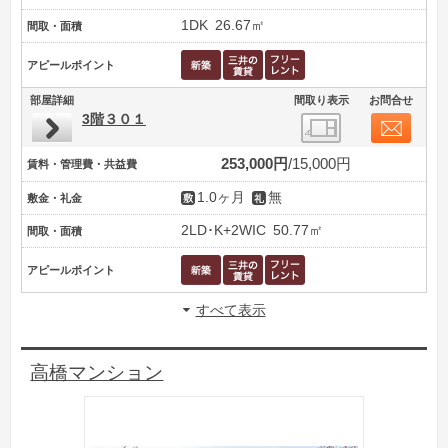
1DK
26.67㎡
間取・面積
アピールポイント
部屋詳細
間取り表示
お問合せ
3階３０１
253,000円
15,000円
賃料・管理費・共益費
1.0ヶ月
無
敷金・礼金
2LD･K+2WIC
50.77㎡
間取・面積
アピールポイント
すべて表示
高橋マンション