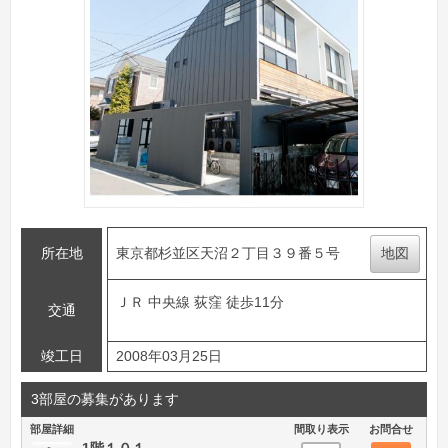
所在地
東京都杉並区天沼２丁目３９番５号
地図
ＪＲ 中央線 荻窪 徒歩11分
交通
竣工日
2008年03月25日
3部屋の募集があります
部屋詳細
間取り表示
お問合せ