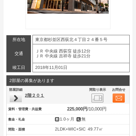
所在地
東京都杉並区西荻北４丁目２４番５号
ＪＲ 中央線 西荻窪 徒歩12分
交通
ＪＲ 中央線 吉祥寺 徒歩21分
竣工日
2018年11月01日
2部屋の募集があります
部屋詳細
間取り表示
お問合せ
2階２０１
225,000円
10,000円
賃料・管理費・共益費
1.0ヶ月
無
敷金・礼金
2LDK+WIC+SIC
49.77㎡
間取・面積