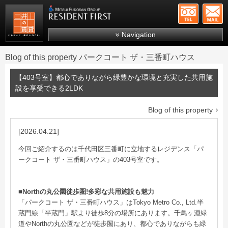
+81-
Mitsui Resident First
Mitsui Fudosan Group R
Navigation
FAQs
Blog of this property パークコート ザ・三番町ハウス
About Us
【403号室】都心でありながら緑豊かな環境と充実した共用施
Search by area
設を享受できる2LDK
Search by ward
Blog of this property
Search by line/station
[2026.04.21]
Japanese
今回ご紹介するのは千代田区三番町に立地するレジデンス「パ
ークコート ザ・三番町ハウス」の403号室です。
■Northの丸公園徒歩圏!多彩な共用施設も魅力
「パークコート ザ・三番町ハウス」はTokyo Metro Co., Ltd.半
蔵門線「半蔵門」駅より徒歩8分の場所にあります。千鳥ヶ淵緑
道やNorthの丸公園などが徒歩圏にあり、都心でありながらも緑