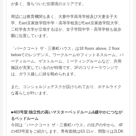
が多く、落ちついた住環境のエリアです。
周辺には教育機関も多く、大妻中学高等学校及び大妻女子大
学、East京家政学院中学・高等学校及びEast京家政学院大学、
二松学舎大学が立地するほか、女子学院中学・高等学校も徒歩
圏に位置しています。
「パークコート ザ・三番町ハウス」は18 floors above, 2 floor
belowてのレジデンス。ワークルームやフィットネスルーム、パ
ーティルーム、ゲストルーム、ミーティングルームなど、共用
施設が充実しているのが特徴です。1Fのコリドーラウンジで
は、ガラス越しに緑を眺められます。
また、コンシェルジュデスクが設けられており、ホテルライク
な暮らしが叶います。
■403号室:独立性の高いマスターベッドルーム&緩やかにつなが
るベッドルーム
今回は「パークコート ザ・三番町ハウス」の住戸の中から、4F
の403号室をご紹介します。専有面積は63.11㎡、間取りは2LDK