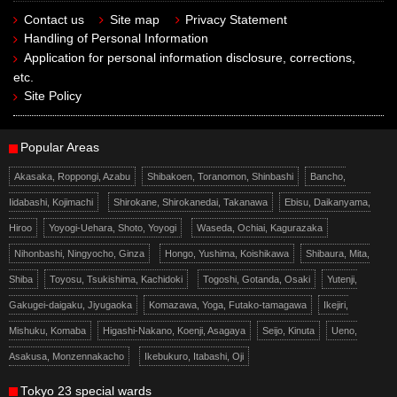
Contact us
Site map
Privacy Statement
Handling of Personal Information
Application for personal information disclosure, corrections,
etc.
Site Policy
Popular Areas
Akasaka, Roppongi, Azabu
Shibakoen, Toranomon, Shinbashi
Bancho,
Iidabashi, Kojimachi
Shirokane, Shirokanedai, Takanawa
Ebisu, Daikanyama,
Hiroo
Yoyogi-Uehara, Shoto, Yoyogi
Waseda, Ochiai, Kagurazaka
Nihonbashi, Ningyocho, Ginza
Hongo, Yushima, Koishikawa
Shibaura, Mita,
Shiba
Toyosu, Tsukishima, Kachidoki
Togoshi, Gotanda, Osaki
Yutenji,
Gakugei-daigaku, Jiyugaoka
Komazawa, Yoga, Futako-tamagawa
Ikejiri,
Mishuku, Komaba
Higashi-Nakano, Koenji, Asagaya
Seijo, Kinuta
Ueno,
Asakusa, Monzennakacho
Ikebukuro, Itabashi, Oji
Tokyo 23 special wards