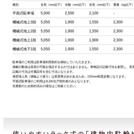
種別
全長（mm以下）
全幅（mm以下）
全高（mm以下）
重量（kg以下
平面式駐車場
5,000
2,500
2,100
-
機械式地上3段
5,050
1,900
1,550
2,300
機械式地上2段
5,050
1,900
1,550
2,300
機械式地上1段
5,050
1,900
1,900
2,300
機械式地下1段
5,050
1,900
1,550
2,300
駐車場のご利用は駐車場利用契約を締結していただきます。
掲載の数値は収容の可能を保証するものではありません。車検証の記載寸法を参照し、実
記載の寸法は付属品等を含む寸法になります。
後部地上高（後輪より後ろ）は装置車止めがあるため、150mm程度必要になります。
平面式駐車場のご利用は3LDK住戸契約者のみとなります。
先着順のため契約済みの場合はご容赦ください。