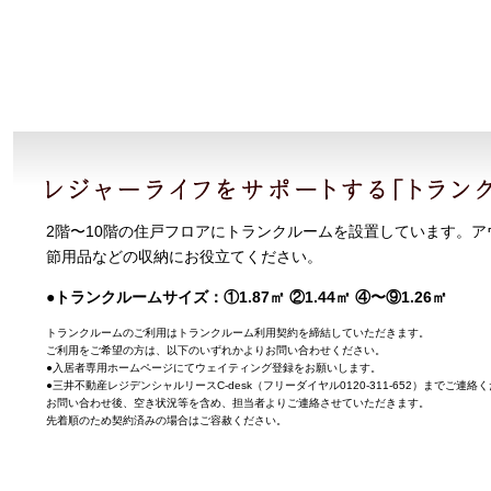
2階〜10階の住戸フロアにトランクルームを設置しています。ア
節用品などの収納にお役立てください。
●トランクルームサイズ：①1.87㎡ ②1.44㎡ ④〜⑨1.26㎡
トランクルームのご利用はトランクルーム利用契約を締結していただきます。
ご利用をご希望の方は、以下のいずれかよりお問い合わせください。
●入居者専用ホームページにてウェイティング登録をお願いします。
●三井不動産レジデンシャルリースC-desk（フリーダイヤル0120-311-652）までご連絡
お問い合わせ後、空き状況等を含め、担当者よりご連絡させていただきます。
先着順のため契約済みの場合はご容赦ください。