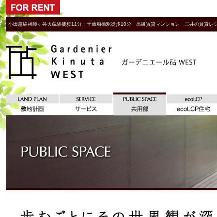
小田急線祖師ヶ谷大蔵駅徒歩11分・千歳船橋駅徒歩10分 高級賃貸マンション 三井の賃貸レジ