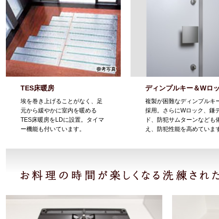
TES床暖房
ディンプルキー＆Wロ
埃を巻き上げることがなく、足
複製が困難なディンプルキ
元から緩やかに室内を暖める
採用。さらにWロック、鎌
TES床暖房をLDに設置。タイマ
ド、防犯サムターンなども
ー機能も付いています。
え、防犯性能を高めていま