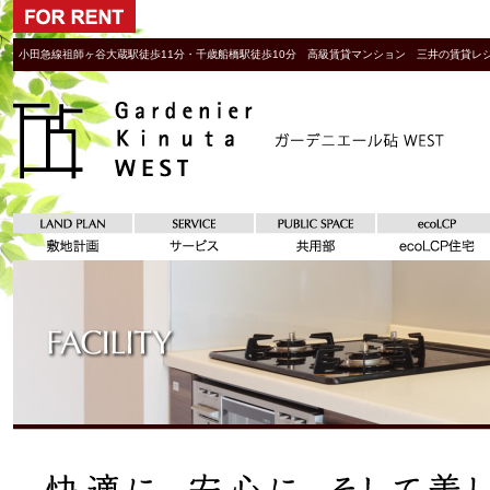
小田急線祖師ヶ谷大蔵駅徒歩11分・千歳船橋駅徒歩10分 高級賃貸マンション 三井の賃貸レジ