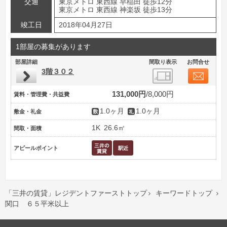
交通
東京メトロ 東西線 早稲田 徒歩12分
東京メトロ 東西線 神楽坂 徒歩13分
竣工日
2018年04月27日
1部屋の募集があります
部屋詳細
間取り表示
お問合せ
3階３０２
131,000円
8,000円
賃料・管理費・共益費
1.0ヶ月
1.0ヶ月
敷金・礼金
1K
26.6㎡
間取・面積
アピールポイント
「三井の賃貸」レジデントファーストトップ
キーワードトップ


関口 ６５平米以上