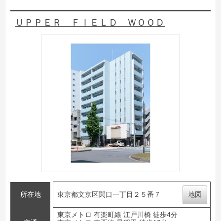
ＵＰＰＥＲ ＦＩＥＬＤ ＷＯＯＤ
所在地
東京都文京区関口一丁目２５番７
地図
東京メトロ 有楽町線 江戸川橋 徒歩4分