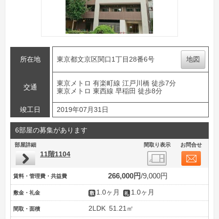
所在地
東京都文京区関口1丁目28番6号
地図
東京メトロ 有楽町線 江戸川橋 徒歩7分
交通
東京メトロ 東西線 早稲田 徒歩8分
竣工日
2019年07月31日
6部屋の募集があります
部屋詳細
間取り表示
お問合せ
11階1104
266,000円
9,000円
賃料・管理費・共益費
1.0ヶ月
1.0ヶ月
敷金・礼金
2LDK
51.21㎡
間取・面積