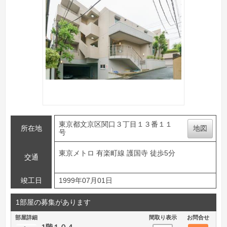
東京都文京区関口３丁目１３番１１
所在地
地図
号
東京メトロ 有楽町線 護国寺 徒歩5分
交通
竣工日
1999年07月01日
1部屋の募集があります
部屋詳細
間取り表示
お問合せ