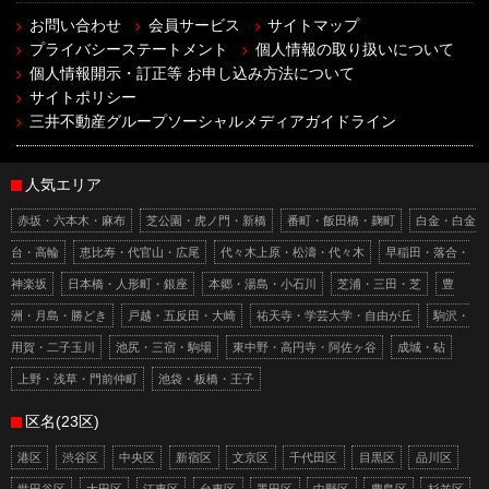
お問い合わせ
会員サービス
サイトマップ
プライバシーステートメント
個人情報の取り扱いについて
個人情報開示・訂正等 お申し込み方法について
サイトポリシー
三井不動産グループソーシャルメディアガイドライン
人気エリア
赤坂・六本木・麻布
芝公園・虎ノ門・新橋
番町・飯田橋・麹町
白金・白金
台・高輪
恵比寿・代官山・広尾
代々木上原・松濤・代々木
早稲田・落合・
神楽坂
日本橋・人形町・銀座
本郷・湯島・小石川
芝浦・三田・芝
豊
洲・月島・勝どき
戸越・五反田・大崎
祐天寺・学芸大学・自由が丘
駒沢・
用賀・二子玉川
池尻・三宿・駒場
東中野・高円寺・阿佐ヶ谷
成城・砧
上野・浅草・門前仲町
池袋・板橋・王子
区名(23区)
港区
渋谷区
中央区
新宿区
文京区
千代田区
目黒区
品川区
世田谷区
大田区
江東区
台東区
墨田区
中野区
豊島区
杉並区