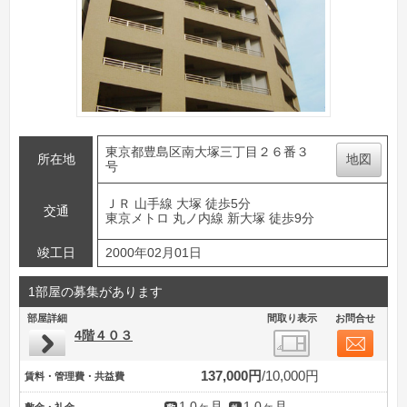
東京都豊島区南大塚三丁目２６番３
所在地
地図
号
ＪＲ 山手線 大塚 徒歩5分
交通
東京メトロ 丸ノ内線 新大塚 徒歩9分
竣工日
2000年02月01日
1部屋の募集があります
部屋詳細
間取り表示
お問合せ
4階４０３
137,000円
10,000円
賃料・管理費・共益費
1.0ヶ月
1.0ヶ月