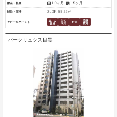
1.0ヶ月
1.5ヶ月
敷金・礼金
2LDK
59.22㎡
間取・面積
アピールポイント
パークリュクス目黒