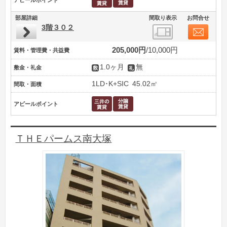
アピールポイント
部屋詳細
間取り表示
お問合せ
3階３０２
205,000円
10,000円
賃料・管理費・共益費
1.0ヶ月
無
敷金・礼金
1LD･K+SIC
45.02㎡
間取・面積
アピールポイント
ＴＨＥパームス南大塚