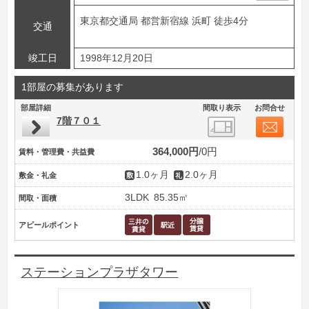
東京都交通局 都営新宿線 浜町 徒歩4分
交通
竣工日
1998年12月20日
1部屋の募集があります
部屋詳細
間取り表示
お問合せ
7階７０１
364,000円
0円
賃料・管理費・共益費
1.0ヶ月
2.0ヶ月
敷金・礼金
3LDK
85.35㎡
間取・面積
アピールポイント
ステーションプラザタワー