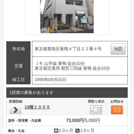
所在地
東京都豊島区巣鴨４丁目２２番４号
地図
ＪＲ 山手線 巣鴨 徒歩10分
交通
東京都交通局 都営三田線 巣鴨 徒歩10分
竣工日
1990年09月01日
1部屋の募集があります
部屋詳細
間取り表示
お問合せ
10階１００５
73,000円
5,000円
賃料・管理費・共益費
1.0ヶ月
1.0ヶ月
敷金・礼金