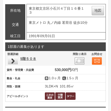
東京都文京区小石川４丁目１６番１
所在地
地図
３
東京メトロ 丸ノ内線 茗荷谷 徒歩10分
交通
竣工日
1991年09月01日
1部屋の募集があります
部屋詳細
間取り表示
お問合せ
5階５０８
530,000円
0円
賃料・管理費・共益費
1.0ヶ月
1.5ヶ月
敷金・礼金
3LDK+N
101.85㎡
間取・面積
アピールポイント