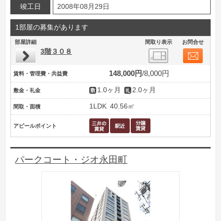
竣工日
2008年08月29日
1部屋の募集があります
部屋詳細
間取り表示
お問合せ
3階３０８
148,000円
8,000円
賃料・管理費・共益費
1.0ヶ月
2.0ヶ月
敷金・礼金
1LDK
40.56㎡
間取・面積
アピールポイント
パークコート・ジオ永田町