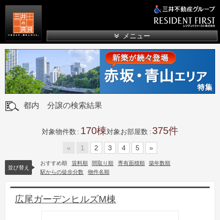
三井の賃貸
メニュー
都内 分譲の検索結果
170
375
対象物件数
対象お部屋数
«
1
2
3
4
5
»
おすすめ順
賃料順
間取り順
専有面積順
築年数順
並び替え
駅からの徒歩分数
物件名順
広尾ガーデンヒルズM棟