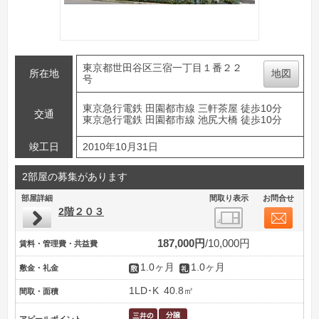
東京都世田谷区三宿一丁目１番２２
所在地
地図
号
東京急行電鉄 田園都市線 三軒茶屋 徒歩10分
交通
東京急行電鉄 田園都市線 池尻大橋 徒歩10分
竣工日
2010年10月31日
2部屋の募集があります
部屋詳細
間取り表示
お問合せ
2階２０３
187,000円
10,000円
賃料・管理費・共益費
1.0ヶ月
1.0ヶ月
敷金・礼金
1LD･K
40.8㎡
間取・面積