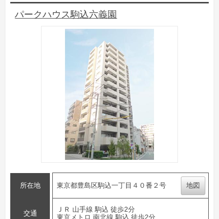
パークハウス駒込六義園
所在地
東京都豊島区駒込一丁目４０番２号
地図
ＪＲ 山手線 駒込 徒歩2分
交通
東京メトロ 南北線 駒込 徒歩2分