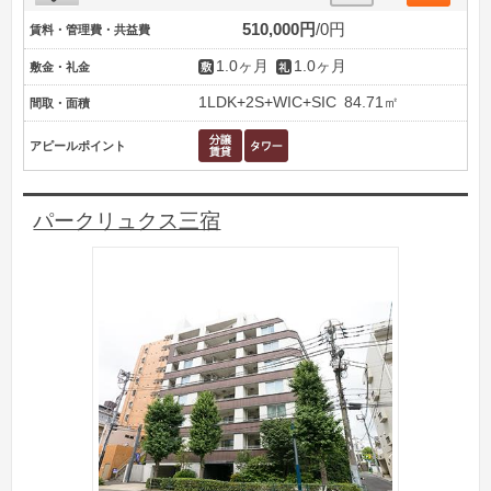
510,000円
0円
賃料・管理費・共益費
1.0ヶ月
1.0ヶ月
敷金・礼金
1LDK+2S+WIC+SIC
84.71㎡
間取・面積
アピールポイント
パークリュクス三宿