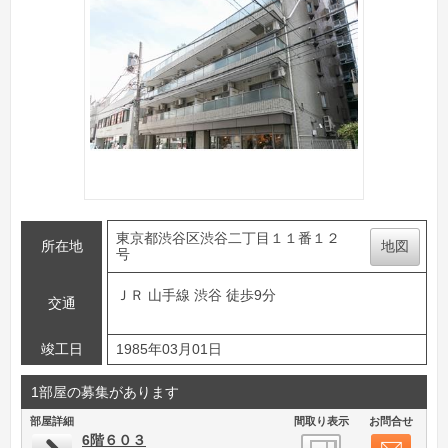
東京都渋谷区渋谷二丁目１１番１２
所在地
地図
号
ＪＲ 山手線 渋谷 徒歩9分
交通
竣工日
1985年03月01日
1部屋の募集があります
部屋詳細
間取り表示
お問合せ
6階６０３