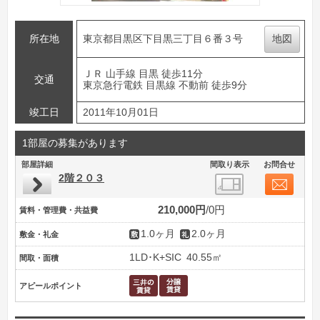
所在地
東京都目黒区下目黒三丁目６番３号
地図
ＪＲ 山手線 目黒 徒歩11分
交通
東京急行電鉄 目黒線 不動前 徒歩9分
竣工日
2011年10月01日
1部屋の募集があります
部屋詳細
間取り表示
お問合せ
2階２０３
210,000円
0円
賃料・管理費・共益費
1.0ヶ月
2.0ヶ月
敷金・礼金
1LD･K+SIC
40.55㎡
間取・面積
アピールポイント