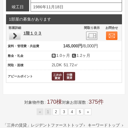
竣工日
1986年11月18日
1部屋の募集があります
部屋詳細
間取り表示
お問合せ
1階１０３
145,000円
8,000円
賃料・管理費・共益費
1.0ヶ月
1.2ヶ月
敷金・礼金
2LDK
51.72㎡
間取・面積
アピールポイント
170
375
対象物件数
対象お部屋数
«
1
2
3
4
5
»
「三井の賃貸」レジデントファーストトップ
キーワードトップ

