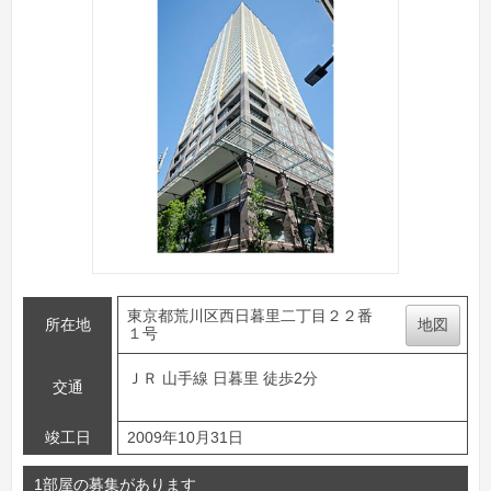
東京都荒川区西日暮里二丁目２２番
所在地
地図
１号
ＪＲ 山手線 日暮里 徒歩2分
交通
竣工日
2009年10月31日
1部屋の募集があります