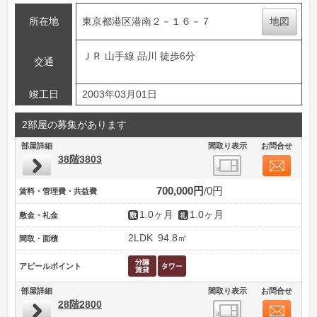
所在地
東京都港区港南２－１６－７
地図
ＪＲ 山手線 品川 徒歩6分
交通
竣工日
2003年03月01日
2部屋の募集があります
部屋詳細
間取り表示
お問合せ
38階3803
700,000円
0円
賃料・管理費・共益費
1.0ヶ月
1.0ヶ月
敷金・礼金
2LDK
94.8㎡
間取・面積
アピールポイント
部屋詳細
間取り表示
お問合せ
28階2800