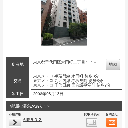
東京都千代田区永田町二丁目１７－
所在地
地図
１１
東京メトロ 半蔵門線 永田町 徒歩3分
交通
東京メトロ 丸ノ内線 赤坂見附 徒歩6分
東京メトロ 千代田線 国会議事堂前 徒歩7分
竣工日
2008年03月13日
3部屋の募集があります
部屋詳細
間取り表示
お問合せ
6階６０２