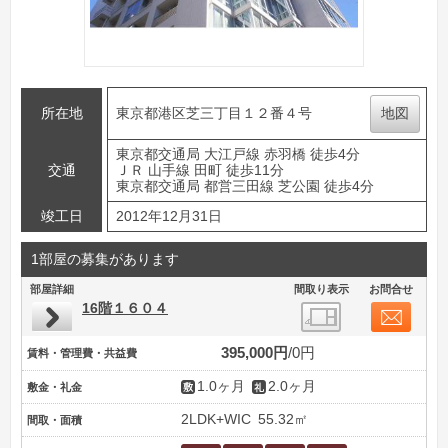
所在地
東京都港区芝三丁目１２番４号
地図
東京都交通局 大江戸線 赤羽橋 徒歩4分
交通
ＪＲ 山手線 田町 徒歩11分
東京都交通局 都営三田線 芝公園 徒歩4分
竣工日
2012年12月31日
1部屋の募集があります
部屋詳細
間取り表示
お問合せ
16階１６０４
395,000円
0円
賃料・管理費・共益費
1.0ヶ月
2.0ヶ月
敷金・礼金
2LDK+WIC
55.32㎡
間取・面積