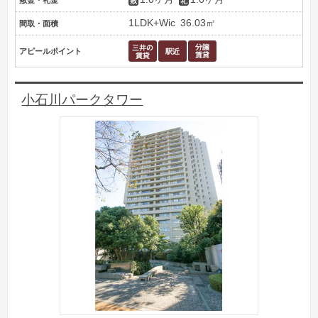
敷金・礼金
1LDK+Wic
36.03㎡
間取・面積
アピールポイント
小石川パークタワー