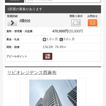
1部屋の募集があります
部屋詳細
間取り表示
お問合せ
4階406
470,000円
20,000円
賃料・管理費・共益費
1.0ヶ月
3.0ヶ月
敷金・礼金
1SLDK
76.89㎡
間取・面積
アピールポイント
リビオレジデンス西麻布