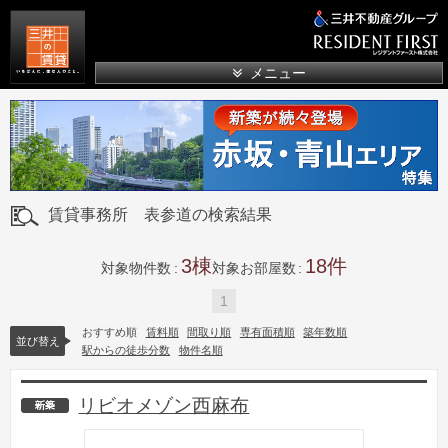
三井の賃貸
メニュー
賃貸事務所 表参道の検索結果
3
18
対象物件数
対象お部屋数
1
おすすめ順
賃料順
間取り順
専有面積順
築年数順
並び替え
駅からの徒歩分数
物件名順
リビオメゾン西麻布
新築