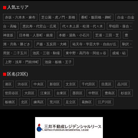
人気エリア
赤坂・六本木・麻布
芝公園・虎ノ門・新橋
番町・飯田橋・麹町
白金・白金
台・高輪
恵比寿・代官山・広尾
代々木上原・松濤・代々木
早稲田・落合・
神楽坂
日本橋・人形町・銀座
本郷・湯島・小石川
芝浦・三田・芝
豊
洲・月島・勝どき
戸越・五反田・大崎
祐天寺・学芸大学・自由が丘
駒沢・
用賀・二子玉川
池尻・三宿・駒場
東中野・高円寺・阿佐ヶ谷
成城・砧
上野・浅草・門前仲町
池袋・板橋・王子
区名(23区)
港区
渋谷区
中央区
新宿区
文京区
千代田区
目黒区
品川区
世田谷区
大田区
江東区
台東区
墨田区
中野区
豊島区
杉並区
板橋区
北区
練馬区
荒川区
足立区
葛飾区
江戸川区