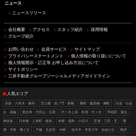
ニュース
ニュースリリース
会社概要
アクセス
スタッフ紹介
採用情報
グループ紹介
お問い合わせ
会員サービス
サイトマップ
プライバシーステートメント
個人情報の取り扱いについて
個人情報開示・訂正等 お申し込み方法について
サイトポリシー
三井不動産グループソーシャルメディアガイドライン
人気エリア
赤坂・六本木・麻布
芝公園・虎ノ門・新橋
番町・飯田橋・麹町
白金・白金
台・高輪
恵比寿・代官山・広尾
代々木上原・松濤・代々木
早稲田・落合・
神楽坂
日本橋・人形町・銀座
本郷・湯島・小石川
芝浦・三田・芝
豊
洲・月島・勝どき
戸越・五反田・大崎
祐天寺・学芸大学・自由が丘
駒沢・