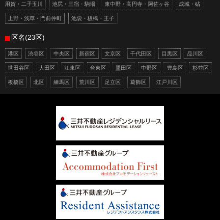
用賀・二子玉川
池尻・三宿・駒場
東中野・高円寺・阿佐ヶ谷
成城・砧
上野・浅草・門前仲町
池袋・板橋・王子
区名(23区)
港区
渋谷区
中央区
新宿区
文京区
千代田区
目黒区
品川区
世田谷区
大田区
江東区
台東区
墨田区
中野区
豊島区
杉並区
板橋区
北区
練馬区
荒川区
足立区
葛飾区
江戸川区