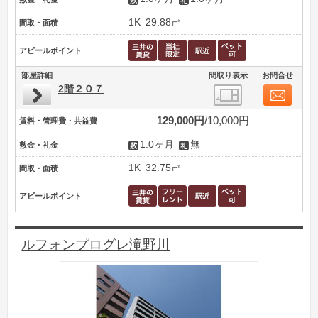
1K
29.88㎡
間取・面積
アピールポイント
部屋詳細
間取り表示
お問合せ
2階２０７
129,000円
10,000円
賃料・管理費・共益費
1.0ヶ月
無
敷金・礼金
1K
32.75㎡
間取・面積
アピールポイント
ルフォンプログレ滝野川