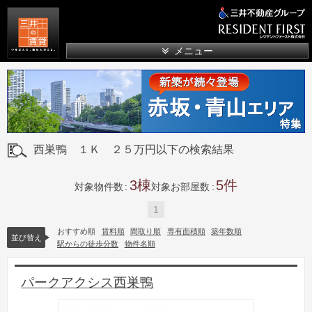
三井の賃貸
メニュー
西巣鴨 １Ｋ ２５万円以下の検索結果
3
5
対象物件数
対象お部屋数
1
おすすめ順
賃料順
間取り順
専有面積順
築年数順
並び替え
駅からの徒歩分数
物件名順
パークアクシス西巣鴨