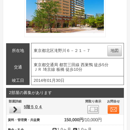
所在地
東京都北区滝野川６－２１－７
地図
東京都交通局 都営三田線 西巣鴨 徒歩5分
交通
ＪＲ 埼京線 板橋 徒歩10分
竣工日
2014年01月30日
2部屋の募集があります
部屋詳細
間取り表示
お問合せ
5階５０４
150,000円
10,000円
賃料・管理費・共益費
1.0ヶ月
1.0ヶ月
敷金・礼金