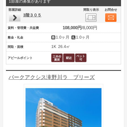
1部屋の募集があります
部屋詳細
間取り表示
お問合せ
3階３０５
108,000円
8,000円
賃料・管理費・共益費
1.0ヶ月
1.0ヶ月
敷金・礼金
1K
26.4㎡
間取・面積
アピールポイント
パークアクシス滝野川ラ ブリーズ