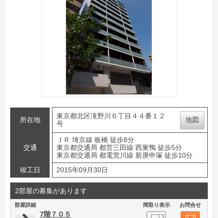
東京都北区滝野川６丁目４４番１２
所在地
地図
号
ＪＲ 埼京線 板橋 徒歩8分
交通
東京都交通局 都営三田線 西巣鴨 徒歩5分
東京都交通局 都電荒川線 新庚申塚 徒歩10分
竣工日
2015年09月30日
2部屋の募集があります
部屋詳細
間取り表示
お問合せ
7階７０５