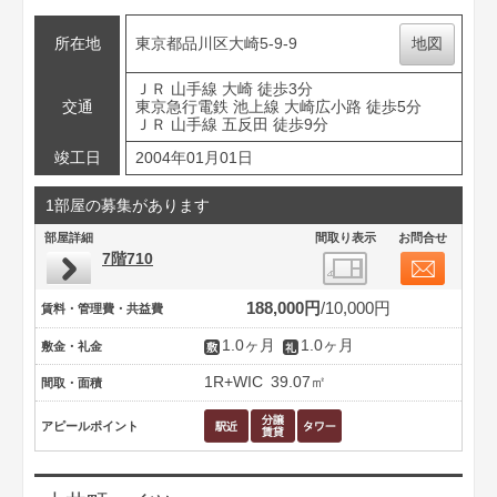
所在地
東京都品川区大崎5-9-9
地図
ＪＲ 山手線 大崎 徒歩3分
交通
東京急行電鉄 池上線 大崎広小路 徒歩5分
ＪＲ 山手線 五反田 徒歩9分
竣工日
2004年01月01日
1部屋の募集があります
部屋詳細
間取り表示
お問合せ
7階710
188,000円
10,000円
賃料・管理費・共益費
1.0ヶ月
1.0ヶ月
敷金・礼金
1R+WIC
39.07㎡
間取・面積
アピールポイント