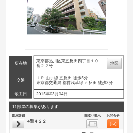
東京都品川区東五反田四丁目１０
所在地
地図
番２２号
ＪＲ 山手線 五反田 徒歩5分
交通
東京都交通局 都営浅草線 五反田 徒歩3分
竣工日
2015年03月04日
11部屋の募集があります
部屋詳細
間取り表示
お問合せ
4階４２２