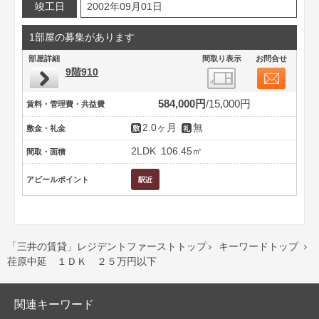
竣工日
2002年09月01日
1部屋の募集があります
部屋詳細
間取り表示
お問合せ
9階910
584,000円
15,000円
賃料・管理費・共益費
2.0ヶ月
無
敷金・礼金
2LDK
106.45㎡
間取・面積
アピールポイント
「三井の賃貸」レジデントファーストトップ
キーワードトップ


荏原中延 １ＤＫ ２５万円以下
関連キーワード