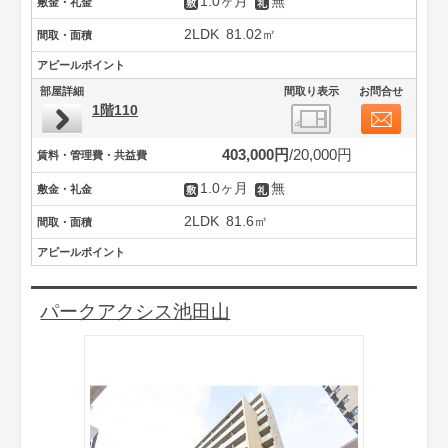
1.0ヶ月
無
敷金・礼金
2LDK
81.02㎡
間取・面積
アピールポイント
部屋詳細
間取り表示
お問合せ
1階110
403,000円
20,000円
賃料・管理費・共益費
1.0ヶ月
無
敷金・礼金
2LDK
81.6㎡
間取・面積
アピールポイント
パークアクシス池田山