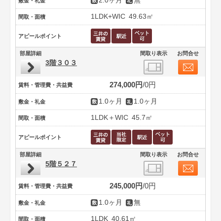
2.0ヶ月
無
敷金・礼金
1LDK+WIC
49.63㎡
間取・面積
アピールポイント
部屋詳細
間取り表示
お問合せ
3階３０３
274,000円
0円
賃料・管理費・共益費
1.0ヶ月
1.0ヶ月
敷金・礼金
1LDK＋WIC
45.7㎡
間取・面積
アピールポイント
部屋詳細
間取り表示
お問合せ
5階５２７
245,000円
0円
賃料・管理費・共益費
1.0ヶ月
無
敷金・礼金
1LDK
40.61㎡
間取・面積