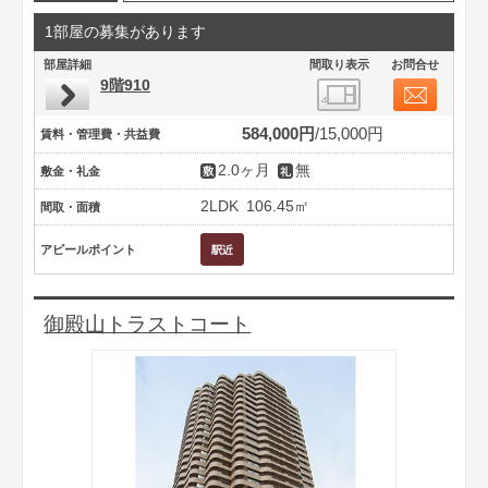
1部屋の募集があります
部屋詳細
間取り表示
お問合せ
9階910
584,000円
15,000円
賃料・管理費・共益費
2.0ヶ月
無
敷金・礼金
2LDK
106.45㎡
間取・面積
アピールポイント
御殿山トラストコート