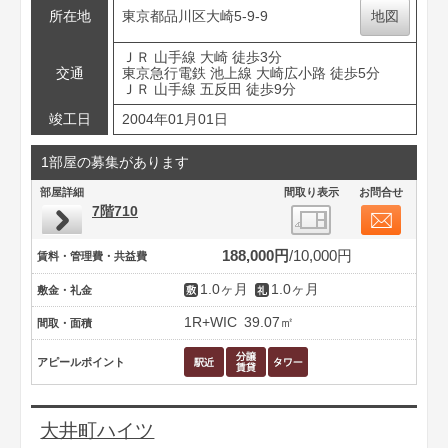
所在地
東京都品川区大崎5-9-9
地図
ＪＲ 山手線 大崎 徒歩3分
交通
東京急行電鉄 池上線 大崎広小路 徒歩5分
ＪＲ 山手線 五反田 徒歩9分
竣工日
2004年01月01日
1部屋の募集があります
部屋詳細
間取り表示
お問合せ
7階710
188,000円
10,000円
賃料・管理費・共益費
1.0ヶ月
1.0ヶ月
敷金・礼金
1R+WIC
39.07㎡
間取・面積
アピールポイント
大井町ハイツ