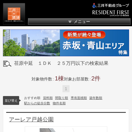
三井の賃貸
メニュー
荏原中延 １ＤＫ ２５万円以下の検索結果
1
2
対象物件数
対象お部屋数
1
おすすめ順
賃料順
間取り順
専有面積順
築年数順
並び替え
駅からの徒歩分数
物件名順
アーレア戸越公園