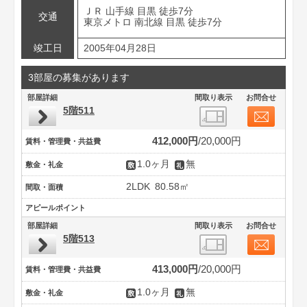
ＪＲ 山手線 目黒 徒歩7分
交通
東京メトロ 南北線 目黒 徒歩7分
竣工日
2005年04月28日
3部屋の募集があります
部屋詳細
間取り表示
お問合せ
5階511
412,000円
20,000円
賃料・管理費・共益費
1.0ヶ月
無
敷金・礼金
2LDK
80.58㎡
間取・面積
アピールポイント
部屋詳細
間取り表示
お問合せ
5階513
413,000円
20,000円
賃料・管理費・共益費
1.0ヶ月
無
敷金・礼金