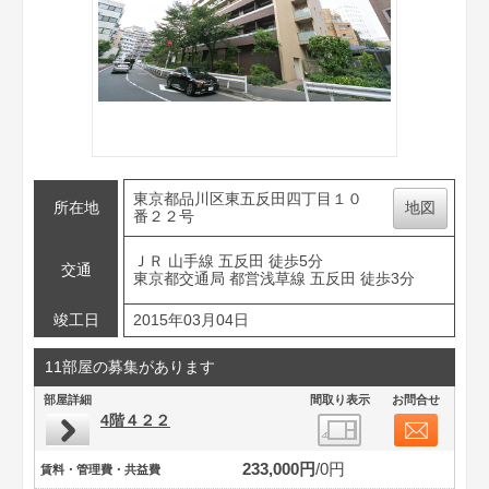
東京都品川区東五反田四丁目１０
所在地
地図
番２２号
ＪＲ 山手線 五反田 徒歩5分
交通
東京都交通局 都営浅草線 五反田 徒歩3分
竣工日
2015年03月04日
11部屋の募集があります
部屋詳細
間取り表示
お問合せ
4階４２２
233,000円
0円
賃料・管理費・共益費