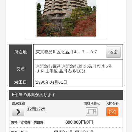
所在地
東京都品川区北品川４－７－３７
地図
京浜急行電鉄 京浜急行線 北品川 徒歩5分
交通
ＪＲ 山手線 品川 徒歩10分
竣工日
1990年04月01日
5部屋の募集があります
部屋詳細
間取り表示
お問合せ
12階1225
890,000円
0円
賃料・管理費・共益費