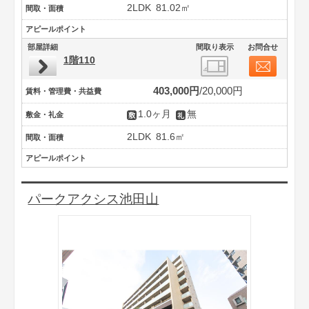
2LDK
81.02㎡
間取・面積
アピールポイント
部屋詳細
間取り表示
お問合せ
1階110
403,000円
20,000円
賃料・管理費・共益費
1.0ヶ月
無
敷金・礼金
2LDK
81.6㎡
間取・面積
アピールポイント
パークアクシス池田山