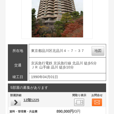
所在地
東京都品川区北品川４－７－３７
地図
京浜急行電鉄 京浜急行線 北品川 徒歩5分
交通
ＪＲ 山手線 品川 徒歩10分
竣工日
1990年04月01日
5部屋の募集があります
部屋詳細
間取り表示
お問合せ
12階1225
890,000円
0円
賃料・管理費・共益費