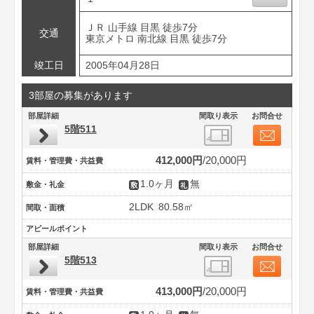
ＪＲ 山手線 目黒 徒歩7分
交通
東京メトロ 南北線 目黒 徒歩7分
竣工日
2005年04月28日
3部屋の募集があります
部屋詳細
間取り表示
お問合せ
5階511
412,000円
20,000円
賃料・管理費・共益費
1.0ヶ月
無
敷金・礼金
2LDK
80.58㎡
間取・面積
アピールポイント
部屋詳細
間取り表示
お問合せ
5階513
413,000円
20,000円
賃料・管理費・共益費