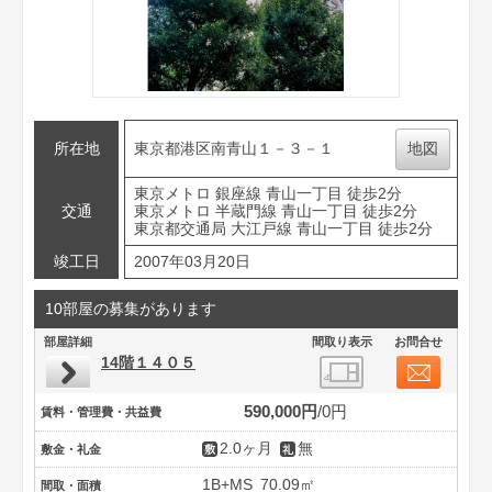
所在地
東京都港区南青山１－３－１
地図
東京メトロ 銀座線 青山一丁目 徒歩2分
交通
東京メトロ 半蔵門線 青山一丁目 徒歩2分
東京都交通局 大江戸線 青山一丁目 徒歩2分
竣工日
2007年03月20日
10部屋の募集があります
部屋詳細
間取り表示
お問合せ
14階１４０５
590,000円
0円
賃料・管理費・共益費
2.0ヶ月
無
敷金・礼金
1B+MS
70.09㎡
間取・面積