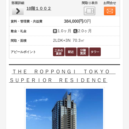
部屋詳細
間取り表示
お問合せ
10階１００２
384,000円
0円
賃料・管理費・共益費
1.0ヶ月
2.0ヶ月
敷金・礼金
2LDK+3N
70.3㎡
間取・面積
アピールポイント
ＴＨＥ ＲＯＰＰＯＮＧＩ ＴＯＫＹＯ
ＳＵＰＥＲＩＯＲ ＲＥＳＩＤＥＮＣＥ