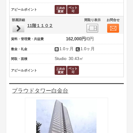
アピールポイント
部屋詳細
間取り表示
お問合せ
11階１１０２
162,000円
0円
賃料・管理費・共益費
1.0ヶ月
1.0ヶ月
敷金・礼金
Studio
30.43㎡
間取・面積
アピールポイント
プラウドタワー白金台