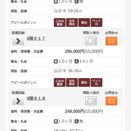
1.0ヶ月
無
敷金・礼金
1LD･K
59.26㎡
間取・面積
アピールポイント
部屋詳細
間取り表示
お問合せ
6階６１７
295,000円
15,000円
賃料・管理費・共益費
1.0ヶ月
1.0ヶ月
敷金・礼金
1LD･K
36.39㎡
間取・面積
アピールポイント
部屋詳細
間取り表示
お問合せ
8階８１８
249,000円
15,000円
賃料・管理費・共益費
1.0ヶ月
無
敷金・礼金
1K+Sto
33.37㎡