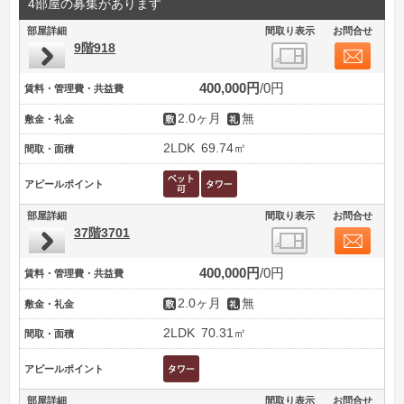
4部屋の募集があります
部屋詳細
間取り表示
お問合せ
9階918
400,000円
0円
賃料・管理費・共益費
2.0ヶ月
無
敷金・礼金
2LDK
69.74㎡
間取・面積
アピールポイント
部屋詳細
間取り表示
お問合せ
37階3701
400,000円
0円
賃料・管理費・共益費
2.0ヶ月
無
敷金・礼金
2LDK
70.31㎡
間取・面積
アピールポイント
部屋詳細
間取り表示
お問合せ