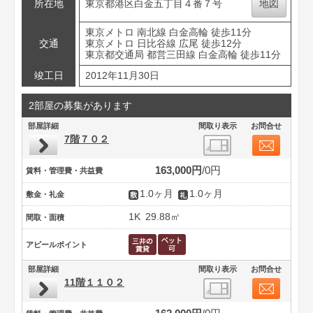
所在地
東京都港区白金五丁目４番７号
地図
東京メトロ 南北線 白金高輪 徒歩11分
交通
東京メトロ 日比谷線 広尾 徒歩12分
東京都交通局 都営三田線 白金高輪 徒歩11分
竣工日
2012年11月30日
2部屋の募集があります
部屋詳細
間取り表示
お問合せ
7階７０２
163,000円
0円
賃料・管理費・共益費
1.0ヶ月
1.0ヶ月
敷金・礼金
1K
29.88㎡
間取・面積
アピールポイント
部屋詳細
間取り表示
お問合せ
11階１１０２