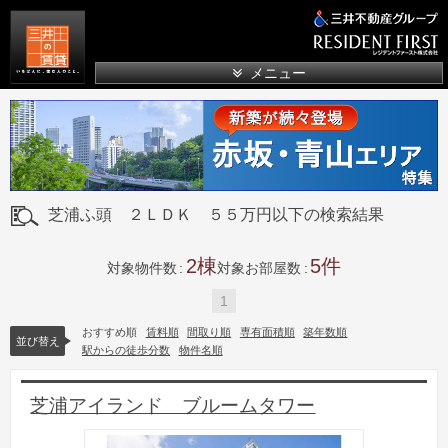
三井の賃貸
メニュー
芝浦ふ頭 ２ＬＤＫ ５５万円以下の検索結果
2
5
対象物件数
対象お部屋数
1
おすすめ順
賃料順
間取り順
専有面積順
築年数順
並び替え
駅からの徒歩分数
物件名順
芝浦アイランド ブルームタワー