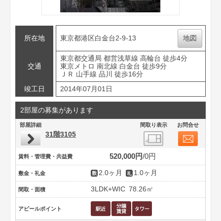
所在地
東京都港区白金台2-9-13
地図
東京都交通局 都営浅草線 高輪台 徒歩4分
交通
東京メトロ 南北線 白金台 徒歩9分
ＪＲ 山手線 品川 徒歩16分
竣工日
2014年07月01日
2部屋の募集があります
部屋詳細
間取り表示
お問合せ
31階3105
520,000円
0円
賃料・管理費・共益費
2.0ヶ月
1.0ヶ月
敷金・礼金
3LDK+WIC
78.26㎡
間取・面積
アピールポイント