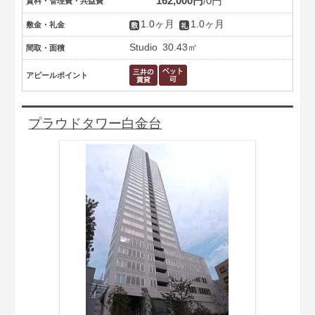
162,000円
0円
賃料・管理費・共益費
1.0ヶ月
1.0ヶ月
敷金・礼金
Studio
30.43㎡
間取・面積
アピールポイント
プラウドタワー白金台