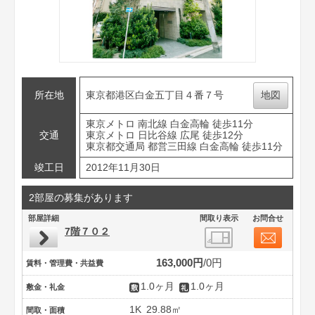
所在地
東京都港区白金五丁目４番７号
地図
東京メトロ 南北線 白金高輪 徒歩11分
交通
東京メトロ 日比谷線 広尾 徒歩12分
東京都交通局 都営三田線 白金高輪 徒歩11分
竣工日
2012年11月30日
2部屋の募集があります
部屋詳細
間取り表示
お問合せ
7階７０２
163,000円
0円
賃料・管理費・共益費
1.0ヶ月
1.0ヶ月
敷金・礼金
1K
29.88㎡
間取・面積