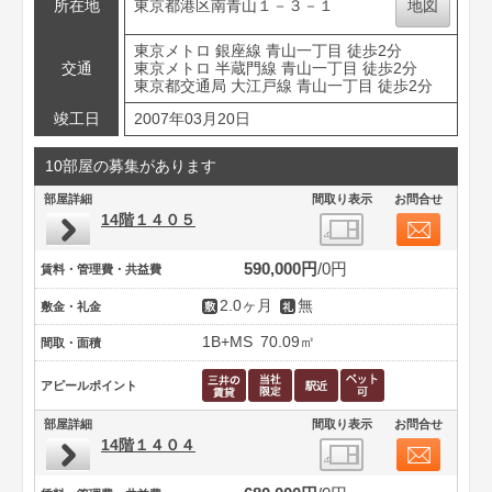
所在地
東京都港区南青山１－３－１
地図
東京メトロ 銀座線 青山一丁目 徒歩2分
交通
東京メトロ 半蔵門線 青山一丁目 徒歩2分
東京都交通局 大江戸線 青山一丁目 徒歩2分
竣工日
2007年03月20日
10部屋の募集があります
部屋詳細
間取り表示
お問合せ
14階１４０５
590,000円
0円
賃料・管理費・共益費
2.0ヶ月
無
敷金・礼金
1B+MS
70.09㎡
間取・面積
アピールポイント
部屋詳細
間取り表示
お問合せ
14階１４０４