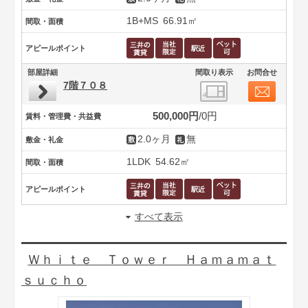
1B+MS
66.91㎡
間取・面積
アピールポイント
部屋詳細
間取り表示
お問合せ
7階７０８
500,000円
0円
賃料・管理費・共益費
2.0ヶ月
無
敷金・礼金
1LDK
54.62㎡
間取・面積
アピールポイント
すべて表示
Ｗｈｉｔｅ Ｔｏｗｅｒ Ｈａｍａｍａｔ
ｓｕｃｈｏ