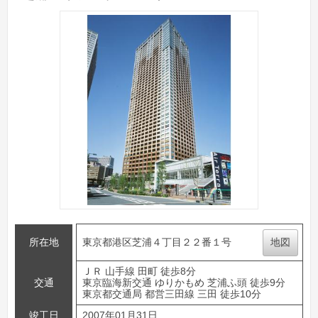
所在地
東京都港区芝浦４丁目２２番１号
地図
ＪＲ 山手線 田町 徒歩8分
交通
東京臨海新交通 ゆりかもめ 芝浦ふ頭 徒歩9分
東京都交通局 都営三田線 三田 徒歩10分
竣工日
2007年01月31日