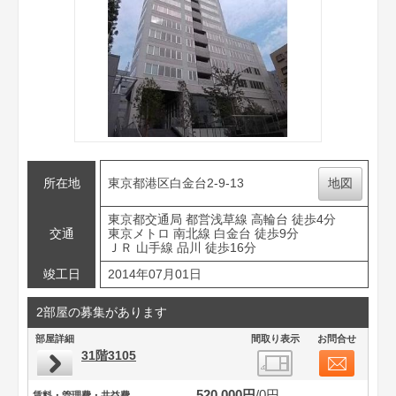
所在地
東京都港区白金台2-9-13
地図
東京都交通局 都営浅草線 高輪台 徒歩4分
交通
東京メトロ 南北線 白金台 徒歩9分
ＪＲ 山手線 品川 徒歩16分
竣工日
2014年07月01日
2部屋の募集があります
部屋詳細
間取り表示
お問合せ
31階3105
520,000円
0円
賃料・管理費・共益費