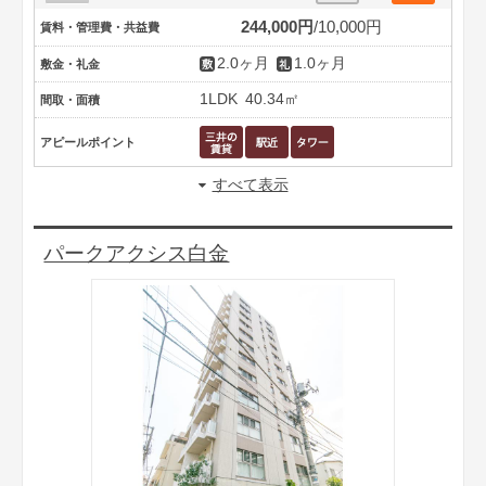
244,000円
10,000円
賃料・管理費・共益費
2.0ヶ月
1.0ヶ月
敷金・礼金
1LDK
40.34㎡
間取・面積
アピールポイント
すべて表示
パークアクシス白金