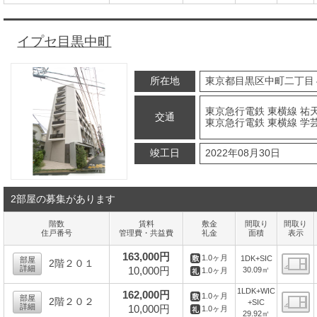
間
イプセ目黒中町
所在地
東京都目黒区中町二丁目
東京急行電鉄 東横線 祐天
交通
東京急行電鉄 東横線 学芸
竣工日
2022年08月30日
2部屋の募集があります
階数
賃料
敷金
間取り
間取り
住戸番号
管理費・共益費
礼金
面積
表示
163,000円
1.0ヶ月
1DK+SIC
部屋
2階２０１
詳細
10,000円
30.09㎡
1.0ヶ月
間
1LDK+WIC
162,000円
1.0ヶ月
部屋
2階２０２
+SIC
詳細
10,000円
1.0ヶ月
29.92㎡