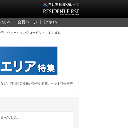
三井のレジデント
の方へ
会員ページ
English
天寺 ウォークインクローゼット １ｌｄｋ
報など、当社限定取扱い物件や新築、ペット可物件等
ませんでした。