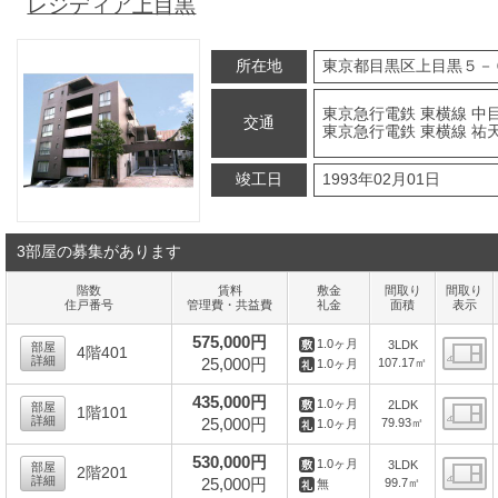
レジディア上目黒
所在地
東京都目黒区上目黒５－
東京急行電鉄 東横線 中目
交通
東京急行電鉄 東横線 祐天
竣工日
1993年02月01日
3部屋の募集があります
階数
賃料
敷金
間取り
間取り
住戸番号
管理費・共益費
礼金
面積
表示
575,000円
1.0ヶ月
3LDK
部屋
4階401
詳細
25,000円
107.17㎡
1.0ヶ月
間
435,000円
1.0ヶ月
2LDK
部屋
1階101
詳細
25,000円
79.93㎡
1.0ヶ月
間
530,000円
1.0ヶ月
3LDK
部屋
2階201
詳細
25,000円
99.7㎡
無