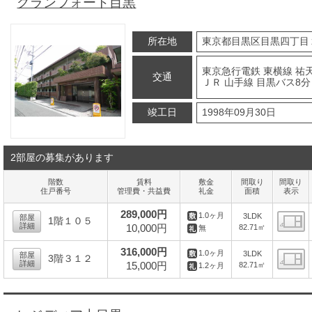
グランフォート目黒
所在地
東京都目黒区目黒四丁目
東京急行電鉄 東横線 祐天
交通
ＪＲ 山手線 目黒バス8分
竣工日
1998年09月30日
2部屋の募集があります
階数
賃料
敷金
間取り
間取り
住戸番号
管理費・共益費
礼金
面積
表示
289,000円
1.0ヶ月
3LDK
部屋
1階１０５
詳細
10,000円
82.71㎡
無
間
316,000円
1.0ヶ月
3LDK
部屋
3階３１２
詳細
15,000円
82.71㎡
1.2ヶ月
間