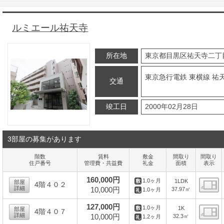
ルミエール祐天寺
所在地
東京都目黒区祐天寺二丁
東京急行電鉄 東横線 祐天
交通
竣工日
2000年02月28日
3部屋の募集があります
階数
賃料
敷金
間取り
間取り
住戸番号
管理費・共益費
礼金
面積
表示
160,000円
1.0ヶ月
1LDK
部屋
4階４０２
詳細
10,000円
37.97㎡
1.0ヶ月
間
127,000円
1.0ヶ月
1K
部屋
4階４０７
詳細
10,000円
32.3㎡
1.2ヶ月