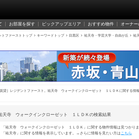
て
お部屋を探す
ピックアップエリア
おすすめ物件
オーナー
ントファーストトップ

キーワードトップ

目黒区

祐天寺・学芸大学・自由が丘

祐
賃貸］レジデントファースト。祐天寺 ウォークインクローゼット １ＬＤＫに関する情
祐天寺 ウォークインクローゼット １ＬＤＫの検索結果
「祐天寺 ウォークインクローゼット １ＬＤＫ」に関する物件情報は見つかり
「祐天寺」に関する情報を表示しています。→さらに情報を見たい方は
こちら