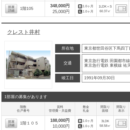
間
348,000円
1.0ヶ月
1LDK＋S
部屋
1階105
詳細
25,000円
60.37㎡
1.0ヶ月
間
クレスト井村
所在地
東京都世田谷区下馬四丁
東京急行電鉄 田園都市線 
交通
東京急行電鉄 東横線 祐天
竣工日
1991年09月30日
1部屋の募集があります
階数
賃料
敷金
間取り
間取り
住戸番号
管理費・共益費
礼金
面積
表示
188,000円
1.0ヶ月
3LDK
部屋
1階１０５
詳細
10,000円
58.58㎡
1.0ヶ月