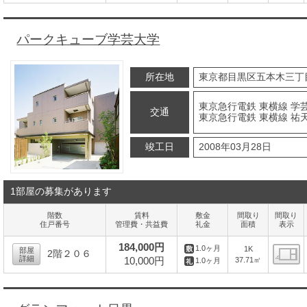
間
パークキューブ学芸大学
所在地
東京都目黒区五本木三丁
東京急行電鉄 東横線 学
交通
東京急行電鉄 東横線 祐天
竣工日
2008年03月28日
1部屋の募集があります
階数
賃料
敷金
間取り
間取り
住戸番号
管理費・共益費
礼金
面積
表示
184,000円
1.0ヶ月
1K
部屋
2階２０６
詳細
10,000円
37.71㎡
1.0ヶ月
間