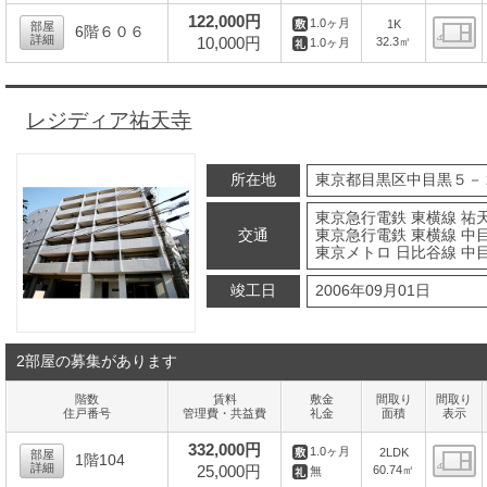
間
122,000円
1.0ヶ月
1K
部屋
6階６０６
詳細
10,000円
32.3㎡
1.0ヶ月
間
レジディア祐天寺
所在地
東京都目黒区中目黒５－
東京急行電鉄 東横線 祐天
交通
東京急行電鉄 東横線 中目
東京メトロ 日比谷線 中目
竣工日
2006年09月01日
2部屋の募集があります
階数
賃料
敷金
間取り
間取り
住戸番号
管理費・共益費
礼金
面積
表示
332,000円
1.0ヶ月
2LDK
部屋
1階104
詳細
25,000円
60.74㎡
無