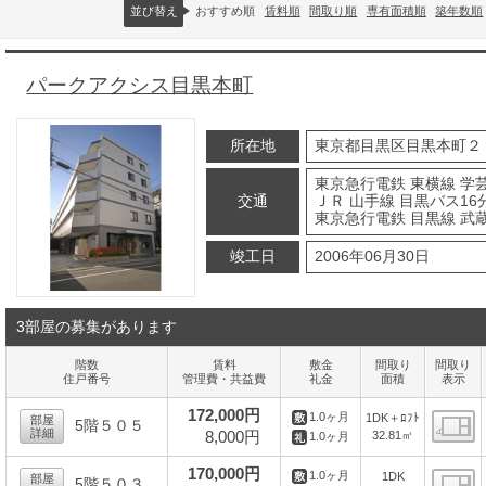
並び替え
おすすめ順
賃料順
間取り順
専有面積順
築年数順
パークアクシス目黒本町
所在地
東京都目黒区目黒本町２
東京急行電鉄 東横線 学芸
交通
ＪＲ 山手線 目黒バス16
東京急行電鉄 目黒線 武蔵
竣工日
2006年06月30日
3部屋の募集があります
階数
賃料
敷金
間取り
間取り
住戸番号
管理費・共益費
礼金
面積
表示
172,000円
1.0ヶ月
1DK＋ﾛﾌﾄ
部屋
5階５０５
詳細
8,000円
32.81㎡
1.0ヶ月
間
170,000円
1.0ヶ月
1DK
部屋
5階５０３