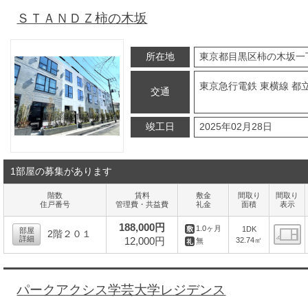
ＳＴＡＮＤＺ柿の木坂
所在地
東京都目黒区柿の木坂一
東京急行電鉄 東横線 都
交通
竣工日
2025年02月28日
1部屋の募集があります
階数
賃料
敷金
間取り
間取り
住戸番号
管理費・共益費
礼金
面積
表示
188,000円
1.0ヶ月
1DK
部屋
2階２０１
詳細
12,000円
32.74㎡
無
間
パークアクシス学芸大学レジデンス