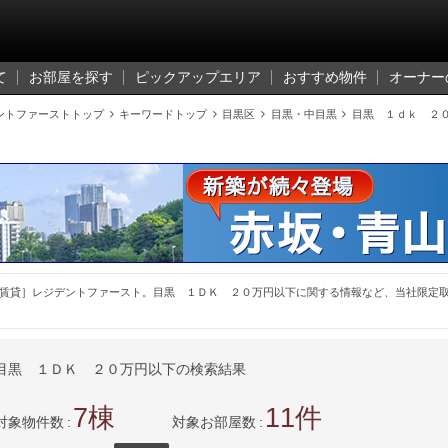
て
お部屋を探す
ピックアップエリア
おすすめ物件
オーナー
ントファーストトップ

キーワードトップ

目黒区

目黒・中目黒

目黒 １ｄｋ ２
賃貸］レジデントファースト。目黒 １ＤＫ ２０万円以下に関する情報など、当社限定
目黒 １ＤＫ ２０万円以下の検索結果
7
11
対象物件数
対象お部屋数