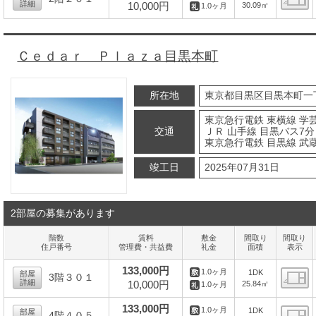
詳細
10,000円
30.09㎡
1.0ヶ月
間
Ｃｅｄａｒ Ｐｌａｚａ目黒本町
所在地
東京都目黒区目黒本町一
東京急行電鉄 東横線 学芸
交通
ＪＲ 山手線 目黒バス7分
東京急行電鉄 目黒線 武蔵
竣工日
2025年07月31日
2部屋の募集があります
階数
賃料
敷金
間取り
間取り
住戸番号
管理費・共益費
礼金
面積
表示
133,000円
1.0ヶ月
1DK
部屋
3階３０１
詳細
10,000円
25.84㎡
1.0ヶ月
間
133,000円
1.0ヶ月
1DK
部屋
4階４０５