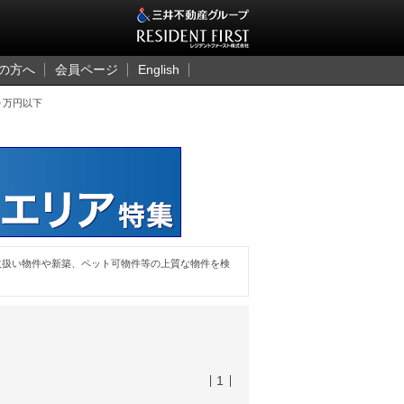
三井のレジデント
の方へ
会員ページ
English
０万円以下
取扱い物件や新築、ペット可物件等の上質な物件を検
1