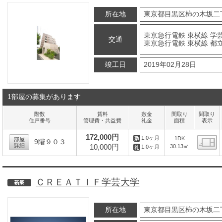
所在地
東京都目黒区柿の木坂二
東京急行電鉄 東横線 学芸
交通
東京急行電鉄 東横線 都立
竣工日
2019年02月28日
1部屋の募集があります
階数
賃料
敷金
間取り
間取り
住戸番号
管理費・共益費
礼金
面積
表示
172,000円
1.0ヶ月
1DK
部屋
9階９０３
詳細
10,000円
30.13㎡
1.0ヶ月
間
ＣＲＥＡＴＩＦ学芸大学
新築
所在地
東京都目黒区柿の木坂二