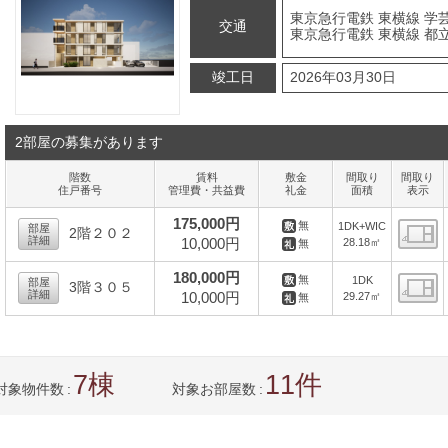
東京急行電鉄 東横線 学芸
交通
東京急行電鉄 東横線 都立
竣工日
2026年03月30日
2部屋の募集があります
階数
賃料
敷金
間取り
間取り
住戸番号
管理費・共益費
礼金
面積
表示
175,000円
無
1DK+WIC
部屋
2階２０２
詳細
10,000円
28.18㎡
無
間
180,000円
無
1DK
部屋
3階３０５
詳細
10,000円
29.27㎡
無
間
7
11
対象物件数
対象お部屋数