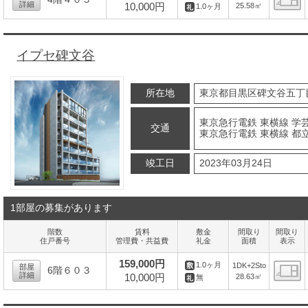
詳細
10,000円
25.58㎡
1.0ヶ月
間
イプセ碑文谷
所在地
東京都目黒区碑文谷五丁目
東京急行電鉄 東横線 学芸
交通
東京急行電鉄 東横線 都立
竣工日
2023年03月24日
1部屋の募集があります
階数
賃料
敷金
間取り
間取り
住戸番号
管理費・共益費
礼金
面積
表示
159,000円
1.0ヶ月
1DK+2Sto
部屋
6階６０３
詳細
10,000円
28.63㎡
無
間