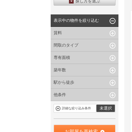
探し方を選ぶ
エリアから探す
表示中の物件を絞り込む
区から探す
地図から探す
賃料
沿線から探す
間取のタイプ
~
下限なし
上限なし
管理費/共益費含む
専有面積
1R〜1K
1DK〜1LDK
礼金なし
2K〜2LDK
3K〜3LDK
敷金なし
築年数
~
指定なし
指定なし
4LDK〜
礼金１ヶ月以下
駅から徒歩
指定なし
新築
フリーレント付き
1年以内
3年以内
他条件
指定なし
1分以内
5年以内
10年以内
3分以内
5分以内
15年以内
駐車場有
当社限定物件
未選択
詳細な絞り込み条件
10分以内
15分以内
定期借家を含
三井の賃貸物
まない
件
申込無し物件
のみ表示
お部屋を再検索