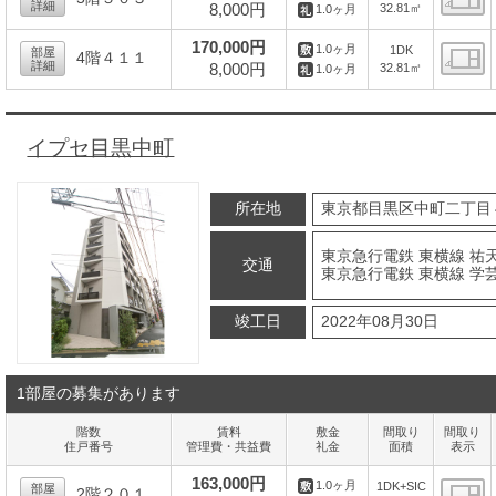
詳細
8,000円
32.81㎡
1.0ヶ月
間
170,000円
1.0ヶ月
1DK
部屋
4階４１１
詳細
8,000円
32.81㎡
1.0ヶ月
間
イプセ目黒中町
所在地
東京都目黒区中町二丁目
東京急行電鉄 東横線 祐天
交通
東京急行電鉄 東横線 学芸
竣工日
2022年08月30日
1部屋の募集があります
階数
賃料
敷金
間取り
間取り
住戸番号
管理費・共益費
礼金
面積
表示
163,000円
1.0ヶ月
1DK+SIC
部屋
2階２０１