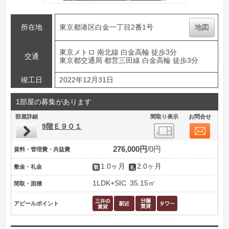
所在地
東京都港区白金一丁目2番1号
地図
東京メトロ 南北線 白金高輪 徒歩3分
交通
東京都交通局 都営三田線 白金高輪 徒歩3分
竣工日
2022年12月31日
1部屋の募集があります
部屋詳細
間取り表示
お問合せ
9階Ｅ９０１
276,000円
0円
賃料・管理費・共益費
1.0ヶ月
2.0ヶ月
敷金・礼金
1LDK+SIC
35.15㎡
間取・面積
アピールポイント