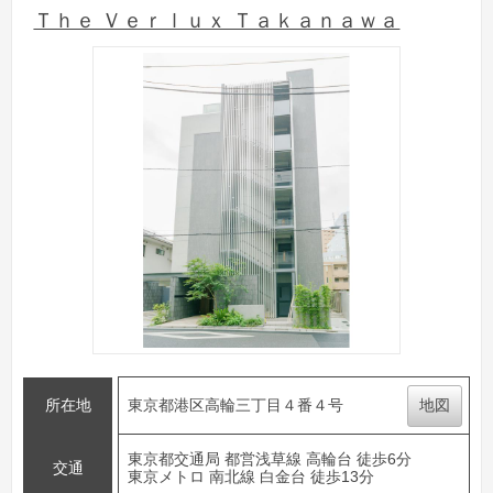
Ｔｈｅ Ｖｅｒｌｕｘ Ｔａｋａｎａｗａ
所在地
東京都港区高輪三丁目４番４号
地図
東京都交通局 都営浅草線 高輪台 徒歩6分
交通
東京メトロ 南北線 白金台 徒歩13分