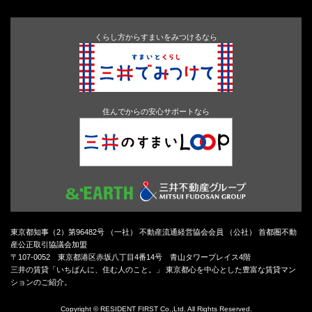
くらし方からすまいをみつけるなら
住んでからの安心サポートなら
東京都知事（2）第96482号 （一社） 不動産流通経営協会会員 （公社） 首都圏不動
産公正取引協議会加盟
〒107-0052 東京都港区赤坂八丁目4番14号 青山タワープレイス4階
三井の賃貸「いちばんに、住む人のこと。」 東京都心を中心とした豊富な賃貸マン
ションのご紹介。
Copyright © RESIDENT FIRST Co.,Ltd. All Rights Reserved.