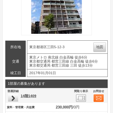
所在地
東京都港区三田5-12-3
地図
東京メトロ 南北線 白金高輪 徒歩6分
交通
東京都交通局 都営三田線 白金高輪 徒歩6分
東京都交通局 都営三田線 三田 徒歩13分
竣工日
2017年01月01日
1部屋の募集があります
部屋詳細
間取り表示
お問合せ
14階1409
230,000円
0円
賃料・管理費・共益費