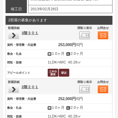
竣工日
2013年02月28日
2部屋の募集があります
部屋詳細
間取り表示
お問合せ
3階３０１
253,000円
0円
賃料・管理費・共益費
1.0ヶ月
2.0ヶ月
敷金・礼金
1LDK+WIC
40.28㎡
間取・面積
アピールポイント
部屋詳細
間取り表示
お問合せ
2階２０１
252,000円
0円
賃料・管理費・共益費
1.0ヶ月
2.0ヶ月
敷金・礼金
1LDK+WIC
40.28㎡
間取・面積