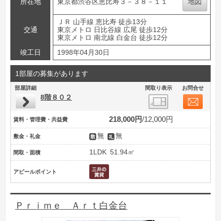
所在地
東京都渋谷区恵比寿３－３８－１１
地図
ＪＲ 山手線 恵比寿 徒歩13分
交通
東京メトロ 日比谷線 広尾 徒歩12分
東京メトロ 南北線 白金台 徒歩12分
竣工日
1998年04月30日
1部屋の募集があります
部屋詳細
間取り表示
お問合せ
8階８０２
218,000円
12,000円
賃料・管理費・共益費
無
無
敷金・礼金
1LDK
51.94㎡
間取・面積
アピールポイント
Ｐｒｉｍｅ Ａｒｔ白金台