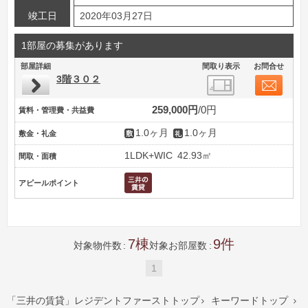
竣工日
2020年03月27日
1部屋の募集があります
部屋詳細
間取り表示
お問合せ
3階３０２
259,000円
0円
賃料・管理費・共益費
1.0ヶ月
1.0ヶ月
敷金・礼金
1LDK+WIC
42.93㎡
間取・面積
アピールポイント
7
9
対象物件数
対象お部屋数
1
「三井の賃貸」レジデントファーストトップ
キーワードトップ

