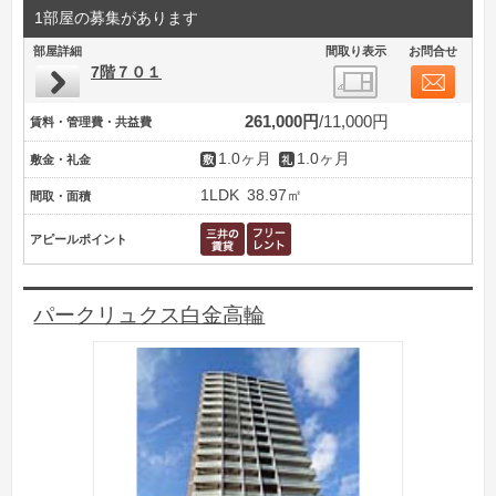
1部屋の募集があります
部屋詳細
間取り表示
お問合せ
7階７０１
261,000円
11,000円
賃料・管理費・共益費
1.0ヶ月
1.0ヶ月
敷金・礼金
1LDK
38.97㎡
間取・面積
アピールポイント
パークリュクス白金高輪