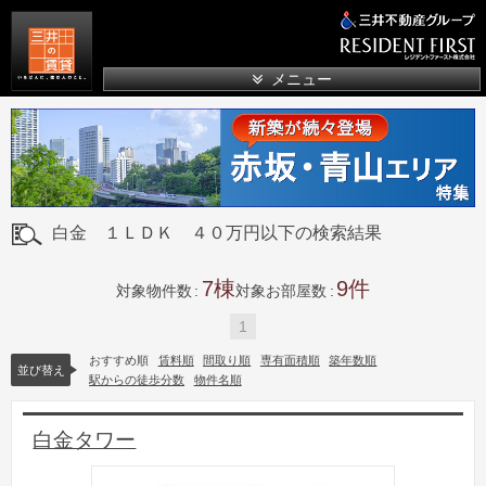
三井の賃貸
メニュー
白金 １ＬＤＫ ４０万円以下の検索結果
7
9
対象物件数
対象お部屋数
1
おすすめ順
賃料順
間取り順
専有面積順
築年数順
並び替え
駅からの徒歩分数
物件名順
白金タワー