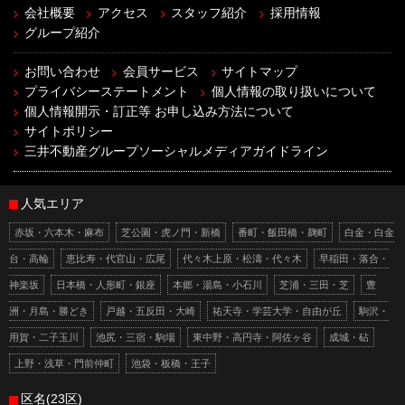
会社概要
アクセス
スタッフ紹介
採用情報
グループ紹介
お問い合わせ
会員サービス
サイトマップ
プライバシーステートメント
個人情報の取り扱いについて
個人情報開示・訂正等 お申し込み方法について
サイトポリシー
三井不動産グループソーシャルメディアガイドライン
人気エリア
赤坂・六本木・麻布
芝公園・虎ノ門・新橋
番町・飯田橋・麹町
白金・白金
台・高輪
恵比寿・代官山・広尾
代々木上原・松濤・代々木
早稲田・落合・
神楽坂
日本橋・人形町・銀座
本郷・湯島・小石川
芝浦・三田・芝
豊
洲・月島・勝どき
戸越・五反田・大崎
祐天寺・学芸大学・自由が丘
駒沢・
用賀・二子玉川
池尻・三宿・駒場
東中野・高円寺・阿佐ヶ谷
成城・砧
上野・浅草・門前仲町
池袋・板橋・王子
区名(23区)