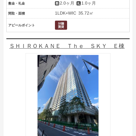
2.0ヶ月
1.0ヶ月
敷金・礼金
1LDK+WIC
35.72㎡
間取・面積
アピールポイント
ＳＨＩＲＯＫＡＮＥ Ｔｈｅ ＳＫＹ Ｅ棟